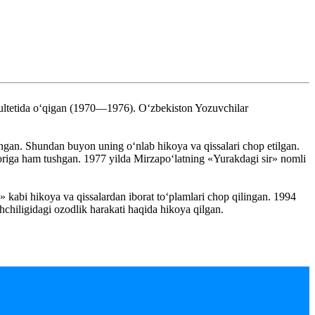
akultetida o‘qigan (1970—1976). O‘zbekiston Yozuvchilar
angan. Shundan buyon uning o‘nlab hikoya va qissalari chop etilgan.
boriga ham tushgan. 1977 yilda Mirzapo‘latning «Yurakdagi sir» nomli
kabi hikoya va qissalardan iborat to‘plamlari chop qilingan. 1994
chiligidagi ozodlik harakati haqida hikoya qilgan.