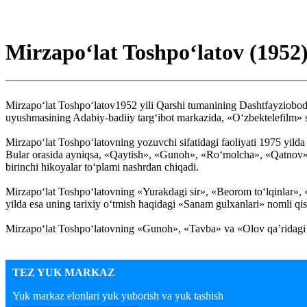
Mirzapo‘lat Toshpo‘latov (1952
Mirzapo‘lat Toshpo‘latov1952 yili Qarshi tumanining Dashtfayziobod q
uyushmasining Adabiy-badiiy targ‘ibot markazida, «O‘zbektelefilm» s
Mirzapo‘lat Toshpo‘latovning yozuvchi sifatidagi faoliyati 1975 yild
Bular orasida ayniqsa, «Qaytish», «Gunoh», «Ro‘molcha», «Qatnov» kab
birinchi hikoyalar to‘plami nashrdan chiqadi.
Mirzapo‘lat Toshpo‘latovning «Yurakdagi sir», «Beorom to‘lqinlar», 
yilda esa uning tarixiy o‘tmish haqidagi «Sanam gulxanlari» nomli qi
Mirzapo‘lat Toshpo‘latovning «Gunoh», «Tavba» va «Olov qa’ridagi far
TEZ YUK MARKAZ
Yuk markaz elonlari yuk yuborish va yuk tashish