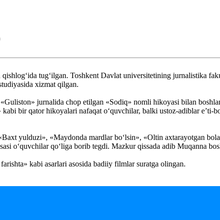
)
ishlog‘ida tug‘ilgan. Toshkent Davlat universitetining jurnalistika f
tudiyasida xizmat qilgan.
a «Guliston» jurnalida chop etilgan «Sodiq» nomli hikoyasi bilan boshl
i bir qator hikoyalari nafaqat o‘quvchilar, balki ustoz-adiblar e’ti-
«Baxt yulduzi», «Maydonda mardlar bo‘lsin», «Oltin axtarayotgan bola» 
ssasi o‘quvchilar qo‘liga borib tegdi. Mazkur qissada adib Muqanna bosh
ishta» kabi asarlari asosida badiiy filmlar suratga olingan.