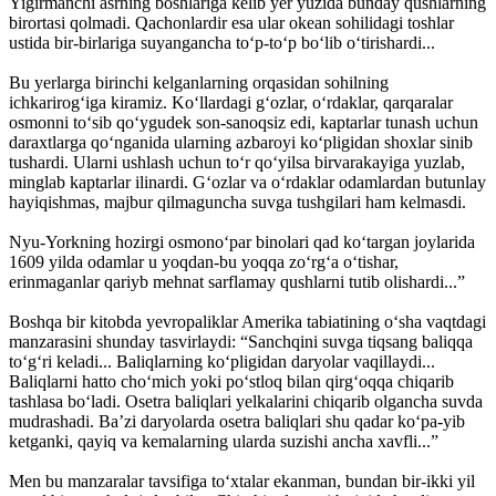
Yigirmanchi asrning boshlariga kelib yer yuzida bunday qushlarning
birortasi qolmadi. Qachonlardir esa ular okean sohilidagi toshlar
ustida bir-birlariga suyangancha to‘p-to‘p bo‘lib o‘tirishardi...
Bu yerlarga birinchi kelganlarning orqasidan sohilning
ichkarirog‘iga kiramiz. Ko‘llardagi g‘ozlar, o‘rdaklar, qarqaralar
osmonni to‘sib qo‘ygudek son-sanoqsiz edi, kaptarlar tunash uchun
daraxtlarga qo‘nganida ularning azbaroyi ko‘pligidan shoxlar sinib
tushardi. Ularni ushlash uchun to‘r qo‘yilsa birvarakayiga yuzlab,
minglab kaptarlar ilinardi. G‘ozlar va o‘rdaklar odamlardan butunlay
hayiqishmas, majbur qilmaguncha suvga tushgilari ham kelmasdi.
Nyu-Yorkning hozirgi osmono‘par binolari qad ko‘targan joylarida
1609 yilda odamlar u yoqdan-bu yoqqa zo‘rg‘a o‘tishar,
erinmaganlar qariyb mehnat sarflamay qushlarni tutib olishardi...”
Boshqa bir kitobda yevropaliklar Amerika tabiatining o‘sha vaqtdagi
manzarasini shunday tasvirlaydi: “Sanchqini suvga tiqsang baliqqa
to‘g‘ri keladi... Baliqlarning ko‘pligidan daryolar vaqillaydi...
Baliqlarni hatto cho‘mich yoki po‘stloq bilan qirg‘oqqa chiqarib
tashlasa bo‘ladi. Osetra baliqlari yelkalarini chiqarib olgancha suvda
mudrashadi. Ba’zi daryolarda osetra baliqlari shu qadar ko‘pa-yib
ketganki, qayiq va kemalarning ularda suzishi ancha xavfli...”
Men bu manzaralar tavsifiga to‘xtalar ekanman, bundan bir-ikki yil