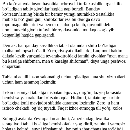
Bu ko‘rsatuvda inson hayotida uchrovchi turfa xastaliklarga shifo
bo‘ladigan tabiiy giyohlar haqida gap boradi. Bunday
ko‘rsatuvlarning birida bir bemor yuragi murakkab xastalikka
mubtalo bo‘lganligini, shifokorlar esa bu dardga davo
topolmaganliklarini va bemor qishloqqa ketib, quyontil deb
nomlanuvchi giyoh tufayli bir oy davomida mutlaqo sog‘ayib
ketganligi haqida gapirgandi.
Demak, har qanday kasallikka tabiat olamidan shifo bo‘ladigan
malhamni topsa bo‘ladi. Zero, rivoyat qiladilarki, Luqmoni hakim
dalada kezib yurganida tevarak-atrofdagi jamiki giyohlar “men mana
bu kasalga shifoman, men u kasalga shifoman”, deya unga peshvoz
chiqarkan.
Tabiatni aqalli inson salomatligi uchun qiladigan ana shu xizmatlari
uchun ham asramoq lozimdir.
Lekin insoniyat tabiatga nisbatan tajovuz, qirg‘in, tazyiq borasida
bemisl sa’y-harakatlar ko‘rsatmoqda. Holbuki, tabiatning har bir
bo‘lagiga jonli mavjudot sifatida qaramoq lozimdir. Zero, u ham
iztirob chekadi, og‘riq tuyadi. Faqat izhor etmoqqa tili yo‘q, xolos.
So‘nggi asrlarda Yevropa tamadduni, Amerikadagi texnika
taraqqiyoti tabiat boshiga bemisl ofatlar yog‘dirdi, zaminni yaroqsiz
holatga keltirdi, suvni ifloslantirdi, havoni zahar changiga to‘ldirdi.