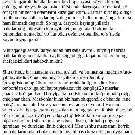
avval bir guruh do‘stlar bilan Chirchiq daryosi bo‘yida hordiq
chiqarganimiz yodimga tushdi. O‘shanda daryoga qarmoq tashlab
o‘tirgan bir necha odamlarni kuzatgan edim. Ulardan birining oldiga
borib, nechta baliq ovladingiz deganimda, hali qarmog‘imga bironta
ham ilinmadi degandi. So‘ng u, daryoda keyingi yillarda
baliqlarning nihoyatda kamayib ketganligi, ular brakonerlar
tomonidan nomaqbul yo‘llar bilan ovlanayotganligi to‘g‘risida
kuyunib gapirgandi.
Mintaqadagi sersuv daryolardan biri sanaluvchi Chirchiq nahrida
baliqlarning bu qadar kamayib ketganligiga faqat brakonerlarning
shafqatsizliklari sababchimikin?
Shu o‘rinda bir manzara esimga tushadi va bu menga mudom g‘aro-
yib tuyuladi. O‘tgan asrning 70-yillarida men Janubiy
Qozog‘istonning Chordara suv omborida bo‘lgan edim. Suv
omboridan cho‘lga obi hayot yetkazuvchi kengligi 20 metrlar
chamasi bo‘lgan kanal bo‘yiga dam olish kunlari ko‘plar baliq oviga
chiqishar ekan. Mezbonlar bilan biz ham chiqqandik o‘shanda. Ana
balig‘u mana baliq! Suv yuzi chuchvaradek qaynardi! Bu son-
sanoqsiz baliqlarga qarmoq tashlab ularning qachon ilinishini poylab
o‘tirishning hojati yo‘q edi. Ilgagi tig‘dek o‘tkir qarmoqni suvga
otgan zahoti uni siltab tortsangiz bas, albatta, bir baliq unga yo
qornidan, yo dumidan ilinib chiqardi! Men ushbu manzarani ko‘rib,
bu baliqlarni odam bolasi ovlab tugatolmasa kerak degan o‘yga ham