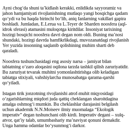
Ayni chog‘da shuni ta’kidlash kerakki, enlidikda sayyoramiz va
jahon hamjamiyati rivojlanishning mutlaqo yangi bosqichga qadam
qo‘ydi va bu haqda birinchi bo‘lib, aniq fanlarning vakillari gapira
boshladi. Jumladan, E.Lerua va L.Teyer de Sharden noosfera (aql-
idrok sferasi) atamasini muloqotga kiritdilar. Insoniyat tarixining
hozirgi bosqichi noosfera davri degan nom oldi. Buning ma’nosi
shundaki, hozirgi davrda hamfikrlikdagi, muvozanatdagi rivojlanish
Yer yuzida insonning saqlanib qolishining muhim sharti deb
qaraladi.
Noosfera tushunchasidagi eng asosiy narsa – jamiyat bilan
tabiatning o‘zaro aloqasini oqilona tarzda tashkil qilish zaruriyatidir.
Bu zaruriyat tevarak muhitni yomonlashtirishga olib keladigan
tabiatga stixiyali, vahshiylarcha munosabatga qarama-qarshi
qo‘yiladi.
Istagan tirik jonzotning rivojlanishi atrof-muhit miqyosidagi
o‘zgarishlarning miqdori juda qattiq cheklangan sharoitdagina
amalga oshmog‘i mumkin. Bu cheklashlar darajasini belgilash
uchun akademik N.N.Moiseev ilmiy muomalaga “Ekologik
imperativ” degan tushunchani olib kirdi. Imperativ degani – xulq-
atvor, qat’iy talab, umumbashariy ma’naviyat qonuni demakdir.
Unga hamma odamlar bo‘ysunmog‘i darkor.