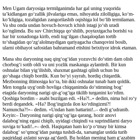
Men Ugam daryosiga termilganimda har gal uning yuqorida
ta’kidlangan go‘zallik jilvalariga emas, nihoyatda zilolligiga, ko‘m-
ko‘kligiga, tozaligidan zangorilashib oqishiga lol bo‘lib termilaman.
Va shu onda undan hovuch-hovuch ichish istagi jo‘sh uradi
ko‘nglimda. Bu suv Chirchiqqa qo‘shilib, poytaxtgacha borishi va
har bir xonadonga kirib, endi tug‘ilgan chaqaloqdan tortib
to‘shagidan qo‘zg‘alolmaydigan qariyagacha chanqovini bosib,
ularni obihayot safosidan bahramand etishini beixtiyor idrok etaman.
Mana shu daryoning naq qirg‘og‘idan yozuvchi do‘stim dam olish
chorbog‘i sotib oldi va uni yozlik maskanga aylantirdi. Bir kun
oshnalar bilan yig‘ilishib, shaxmat gashtagi qilish uchun bu
go‘shaga chiqib bordik. Kun bo‘yi yayrab, hordiq chiqardik.
Mezbonning iltimosiga ko‘ra, bir-ikki oshnalar tunab ham qoldik.
Men tongda uyg‘onib hovliga chiqqanimda do‘stimning bog‘
etagida daryoning narigi qir-g‘og‘iga tikilib turganini ko‘rdim.
Qoshiga bordim – asabi buzilgan edi. «Ha?!..» dedim, nima hol ro‘y
berdi degandek. «Ha? Bog‘ingizda ilon ko‘rdingizmi?!
Namuncha?!»– dedim. «Undan ham battarini!..– dedi g‘udranib.
Keyin:– Daryoning narigi qirg‘og‘iga qarang, hozir anovi
dalabog‘ning egasi chiqib, uyidagi chiqindi va suprindilarni daryo
suviga to‘kadi!..»– dedi. Haqiqatan ham ko‘p o‘tmay bir kimsa
dalabog‘ so‘qmog‘idan pastga tushdi-da, xarsanglar ustida turib
paqiridagi axlatni suvga ag‘dardi. Bu holdan mening ham g‘azabim