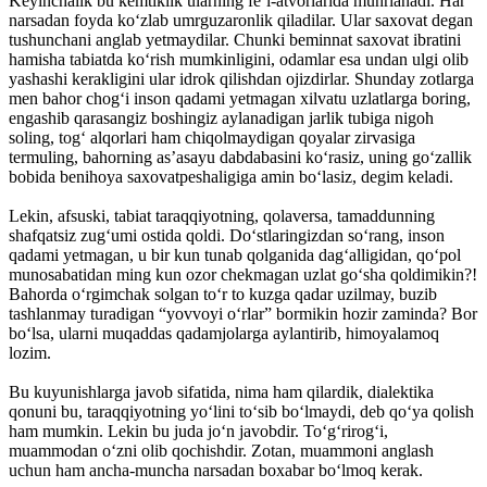
Keyinchalik bu kemtiklik ularning fe’l-atvorlarida muhrlanadi. Har
narsadan foyda ko‘zlab umrguzaronlik qiladilar. Ular saxovat degan
tushunchani anglab yetmaydilar. Chunki beminnat saxovat ibratini
hamisha tabiatda ko‘rish mumkinligini, odamlar esa undan ulgi olib
yashashi kerakligini ular idrok qilishdan ojizdirlar. Shunday zotlarga
men bahor chog‘i inson qadami yetmagan xilvatu uzlatlarga boring,
engashib qarasangiz boshingiz aylanadigan jarlik tubiga nigoh
soling, tog‘ alqorlari ham chiqolmaydigan qoyalar zirvasiga
termuling, bahorning as’asayu dabdabasini ko‘rasiz, uning go‘zallik
bobida benihoya saxovatpeshaligiga amin bo‘lasiz, degim keladi.
Lekin, afsuski, tabiat taraqqiyotning, qolaversa, tamaddunning
shafqatsiz zug‘umi ostida qoldi. Do‘stlaringizdan so‘rang, inson
qadami yetmagan, u bir kun tunab qolganida dag‘alligidan, qo‘pol
munosabatidan ming kun ozor chekmagan uzlat go‘sha qoldimikin?!
Bahorda o‘rgimchak solgan to‘r to kuzga qadar uzilmay, buzib
tashlanmay turadigan “yovvoyi o‘rlar” bormikin hozir zaminda? Bor
bo‘lsa, ularni muqaddas qadamjolarga aylantirib, himoyalamoq
lozim.
Bu kuyunishlarga javob sifatida, nima ham qilardik, dialektika
qonuni bu, taraqqiyotning yo‘lini to‘sib bo‘lmaydi, deb qo‘ya qolish
ham mumkin. Lekin bu juda jo‘n javobdir. To‘g‘rirog‘i,
muammodan o‘zni olib qochishdir. Zotan, muammoni anglash
uchun ham ancha-muncha narsadan boxabar bo‘lmoq kerak.