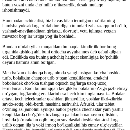
butun yozni unda cho‘milib o‘tkazardik, desak mutlaqo
ishonishmaydi.
Hammadan achinarlisi, biz havas bilan termilgan mo‘rilarning
hamisha yuksaklarga o‘rlab turadigan tutunlari zahar-zaqqum bo‘lib,
yashnab-mavjlanadigan qirlarga, dovrug‘i yetti iqlimga yetgan
mevazor bog‘lar ustiga yog‘ila boshladi.
Bundan o‘nlab yillar muqaddam bu haqda kimdir ilk bor bong
urganida qishloq ahli buni ortiqcha ayyuhannos deb qabul qilgan
edi. Endilikda esa buning achchiq haqiqat ekanligiga ko‘pchilik,
deyarli hamma amin bo‘lgan.
Men ba’zan qishloqqa borganimda yangi tushgan ko‘cha boshida
turib, bolaligim chappor urib o‘tgan kengliklarga, ertakchi
bobolardek cho‘kka tushgan oqsoch tog‘larga uzoq-uzoq
termilaman. Endi bu unniqqan kengliklar bolalarni o‘ziga jazb etmay
qo‘ygan, tog‘larning ertaklarini esa hech kim tinglamaydi... Bolalar
ertayu kech teleekranlar qoshidan jilmaydilar, yoshlar fikri-zikrida
savdo-sotiq, oldi-berdi, mashina tashvishi. Afsuski, ular tabiat
o‘zining asl jamolini ayniqsa bahor paytida chechaklar yam-yashil
kengliklarda cho‘g‘dek tovlangan pallalarda namoyon qilishini,
hovlida jo‘mrakdan oqib turgan suv dastlab toshlardan-toshlarga
urilib oqqan jilg‘a yoki irmoq bo‘lganligini his etmay ulg‘ayadilar.