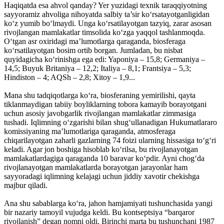
Haqiqatda esa ahvol qanday? Yer yuzidagi texnik taraqqiyotning
sayyoramiz ahvoliga nihoyatda salbiy ta’sir ko‘rsatayotganligidan
ko‘z yumib bo‘lmaydi. Unga ko‘rsatilayotgan tazyiq, zarar asosan
rivojlangan mamlakatlar timsolida ko‘zga yaqqol tashlanmoqda.
O‘tgan asr oxiridagi ma’lumotlarga qaraganda, biosferaga
ko‘rsatilayotgan bosim ortib borgan. Jumladan, bu nisbat
quyidagicha ko‘rinishga ega edi: Yaponiya – 15,8; Germaniya –
14,5; Buyuk Britaniya – 12,2; Italiya – 8,1; Frantsiya – 5,3;
Hindiston – 4; AQSh – 2,8; Xitoy – 1,9...
Mana shu tadqiqotlarga ko‘ra, biosferaning yemirilishi, qayta
tiklanmaydigan tabiiy boyliklarning tobora kamayib borayotgani
uchun asosiy javobgarlik rivojlangan mamlakatlar zimmasiga
tushadi. Iqlimning o‘zgarishi bilan shug‘ullanadigan Hukumatlararo
komissiyaning ma’lumotlariga qaraganda, atmosferaga
chiqarilayotgan zaharli gazlarning 74 foizi ularning hissasiga to‘g‘ri
keladi. Agar jon boshiga hisoblab ko‘rilsa, bu rivojlanayotgan
mamlakatlardagiga qaraganda 10 baravar ko‘pdir. Ayni chog‘da
rivojlanayotgan mamlakatlarda borayotgan jarayonlar ham
sayyoradagi iqlimning kelajagi uchun jiddiy xavotir chekishga
majbur qiladi.
Ana shu sabablarga ko‘ra, jahon hamjamiyati tushunchasida yangi
bir nazariy tamoyil vujudga keldi. Bu kontseptsiya “barqaror
rivojlanish” degan nomni oldi. Birinchi marta bu tushunchani 1987