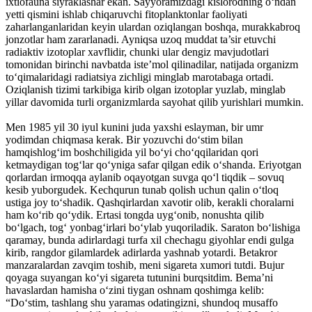
ixtiofauna siyraklashar ekan. Sayyoramizdagi kislorodning o‘ndan
yetti qismini ishlab chiqaruvchi fitoplanktonlar faoliyati
zaharlanganlaridan keyin ulardan oziqlangan boshqa, murakkabroq
jonzotlar ham zararlanadi. Ayniqsa uzoq muddat ta’sir etuvchi
radiaktiv izotoplar xavflidir, chunki ular dengiz mavjudotlari
tomonidan birinchi navbatda iste’mol qilinadilar, natijada organizm
to‘qimalaridagi radiatsiya zichligi minglab marotabaga ortadi.
Oziqlanish tizimi tarkibiga kirib olgan izotoplar yuzlab, minglab
yillar davomida turli organizmlarda sayohat qilib yurishlari mumkin.
Men 1985 yil 30 iyul kunini juda yaxshi eslayman, bir umr
yodimdan chiqmasa kerak. Bir yozuvchi do‘stim bilan
hamqishlog‘im boshchiligida yil bo‘yi cho‘qqilaridan qori
ketmaydigan tog‘lar qo‘yniga safar qilgan edik o‘shanda. Eriyotgan
qorlardan irmoqqa aylanib oqayotgan suvga qo‘l tiqdik – sovuq
kesib yuborgudek. Kechqurun tunab qolish uchun qalin o‘tloq
ustiga joy to‘shadik. Qashqirlardan xavotir olib, kerakli choralarni
ham ko‘rib qo‘ydik. Ertasi tongda uyg‘onib, nonushta qilib
bo‘lgach, tog‘ yonbag‘irlari bo‘ylab yuqoriladik. Saraton bo‘lishiga
qaramay, bunda adirlardagi turfa xil chechagu giyohlar endi gulga
kirib, rangdor gilamlardek adirlarda yashnab yotardi. Betakror
manzaralardan zavqim toshib, meni sigareta xumori tutdi. Bujur
qoyaga suyangan ko‘yi sigareta tutunini burqsitdim. Bema’ni
havaslardan hamisha o‘zini tiygan oshnam qoshimga kelib:
“Do‘stim, tashlang shu yaramas odatingizni, shundoq musaffo