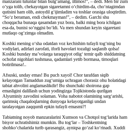
manzarani tutunlar bilan bulg‘amang, iltimos!”, – dedi. Men bir zum
o‘yga tolib, chekayotgan sigaretamni o‘chirdim-da, cho‘ntagimdan
qutisini ham olib, astoydil g‘ijimladim va toshlar orasiga uloqtirdim.
“So‘z beraman, endi chekmayman!”, – dedim. Garchi shu
choqqacha bunaqa qasamdan yuz bora, balki ming bora ichilgan
esa-da, bunisi so‘nggisi bo‘ldi. Va men shundan keyin sigaretani
mutlaqo og‘zimga olmadim.
Koshki mening o‘sha odatdan voz kechishim tufayli tog‘ning bu
vodiylari, adirlari zarofati, iforli havolari tozaligi saqlanib qolsa!
Koshki bunday ma’volarga taraqqiyot otlig‘ temir qalb shiddatning
ochofat nigohlari tushmasa, qadamlari yetib bormasa, tirnoqlari
botirilmasa!..
Afsuski, unday emas! Bu puch xayol! Chor tarafdan siqib
kelayotgan Tamaddun zug‘umiga uchragan chorasiz ohu holatidagi
tabiat ahvolini anglamaslikdir! Bu shunchaki shoirona gap
emasligini dalillash uchun yodingizga Tojikistonda qurilgan
Alyuminiy zavodini solaman. Voha nabotot olamining sarg‘arishi,
qarimsiq chaqaloqlarning dunyoga kelayotganligi undan
taralayotgan zaqqumli epkin tufayli emasmi?!
Tabiatning noyob manzaralarini Xumson va Chotqol tog‘larida ham
bisyor uchratishimiz mumkin. Bu tog‘lar – Toshkentning
shohko‘chalarida turib qarasangiz, ayniqsa go‘zal ko‘rinadi. Xuddi