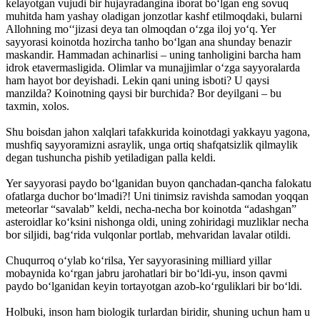
kelayotgan vujudi bir hujayradangina iborat bo‘lgan eng sovuq
muhitda ham yashay oladigan jonzotlar kashf etilmoqdaki, bularni
Allohning mo‘‘jizasi deya tan olmoqdan o‘zga iloj yo‘q. Yer
sayyorasi koinotda hozircha tanho bo‘lgan ana shunday benazir
maskandir. Hammadan achinarlisi – uning tanholigini barcha ham
idrok etavermasligida. Olimlar va munajjimlar o‘zga sayyoralarda
ham hayot bor deyishadi. Lekin qani uning isboti? U qaysi
manzilda? Koinotning qaysi bir burchida? Bor deyilgani – bu
taxmin, xolos.
Shu boisdan jahon xalqlari tafakkurida koinotdagi yakkayu yagona,
mushfiq sayyoramizni asraylik, unga ortiq shafqatsizlik qilmaylik
degan tushuncha pishib yetiladigan palla keldi.
Yer sayyorasi paydo bo‘lganidan buyon qanchadan-qancha falokatu
ofatlarga duchor bo‘lmadi?! Uni tinimsiz ravishda samodan yoqqan
meteorlar “savalab” keldi, necha-necha bor koinotda “adashgan”
asteroidlar ko‘ksini nishonga oldi, uning zohiridagi muzliklar necha
bor siljidi, bag‘rida vulqonlar portlab, mehvaridan lavalar otildi.
Chuqurroq o‘ylab ko‘rilsa, Yer sayyorasining milliard yillar
mobaynida ko‘rgan jabru jarohatlari bir bo‘ldi-yu, inson qavmi
paydo bo‘lganidan keyin tortayotgan azob-ko‘rguliklari bir bo‘ldi.
Holbuki, inson ham biologik turlardan biridir, shuning uchun ham u