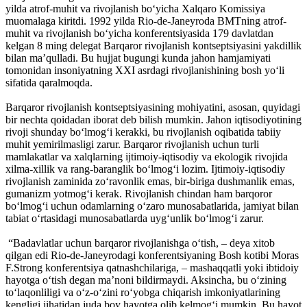
yilda atrof-muhit va rivojlanish bo‘yicha Xalqaro Komissiya
muomalaga kiritdi. 1992 yilda Rio-de-Janeyroda BMTning atrof-
muhit va rivojlanish bo‘yicha konferentsiyasida 179 davlatdan
kelgan 8 ming delegat Barqaror rivojlanish kontseptsiyasini yakdillik
bilan ma’qulladi. Bu hujjat bugungi kunda jahon hamjamiyati
tomonidan insoniyatning XXI asrdagi rivojlanishining bosh yo‘li
sifatida qaralmoqda.
Barqaror rivojlanish kontseptsiyasining mohiyatini, asosan, quyidagi
bir nechta qoidadan iborat deb bilish mumkin. Jahon iqtisodiyotining
rivoji shunday bo‘lmog‘i kerakki, bu rivojlanish oqibatida tabiiy
muhit yemirilmasligi zarur. Barqaror rivojlanish uchun turli
mamlakatlar va xalqlarning ijtimoiy-iqtisodiy va ekologik rivojida
xilma-xillik va rang-baranglik bo‘lmog‘i lozim. Ijtimoiy-iqtisodiy
rivojlanish zaminida zo‘ravonlik emas, bir-biriga dushmanlik emas,
gumanizm yotmog‘i kerak. Rivojlanish chindan ham barqoror
bo‘lmog‘i uchun odamlarning o‘zaro munosabatlarida, jamiyat bilan
tabiat o‘rtasidagi munosabatlarda uyg‘unlik bo‘lmog‘i zarur.
“Badavlatlar uchun barqaror rivojlanishga o‘tish, – deya xitob
qilgan edi Rio-de-Janeyrodagi konferentsiyaning Bosh kotibi Moras
F.Strong konferentsiya qatnashchilariga, – mashaqqatli yoki ibtidoiy
hayotga o‘tish degan ma’noni bildirmaydi. Aksincha, bu o‘zining
to‘laqonliligi va o‘z-o‘zini ro‘yobga chiqarish imkoniyatlarining
kengligi jihatidan juda boy hayotga olib kelmog‘i mumkin. Bu hayot