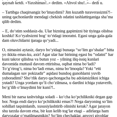
qaynab ketdi. «Yaxshimas!..» dedim. «Ahvol shu!..»– dedi u.
– Tartibga chaqirsangiz bo‘lmaydimi? Jim kuzatib turaverasizmi?!–
uning qachonlardir mendagi chekish odatini tashlattirganiga sha’ma
qilib dedim.
– E, do‘stim soddasiz-da. Ular bizning gapimizni bir tiyinga olishsa
koshki! Ko‘ryabsizmi bog‘ to‘ridagi imoratni. Egasi unga gala-gala
dam oluvchilarni ijaraga qo‘yadi...
O, nimasini aytasiz, daryo bo‘yidagi bunaqa “so‘lim go‘shalar” bitta
yo ikkita emas-ku, axir! Agar ular har birining egasi bu “odatni” har
kuni takror qilishsa va butun yoz – yilning iliq-issiq kunlari
davomida muttasil davom ettirishsa, oqibat nima bo‘ladi?
To‘g‘rirog‘i, nima bo‘ladi emas, nima bo‘lmoqda? Yoki “etti
dumalagan suv pokizadir” aqidasi bundoq gunohlarni yuvib
yuboradimi? Sho‘rlik daryo qachongacha bu adolatsizlikni ichiga
yutadi? Unga yordam qo‘li cho‘zilmasa, u dardini ichiga yutaverib,
bo‘g‘ilib o‘lmaydimi bir kuni?!..
Meni bir narsa tashvishga soladi – ko‘cha ko‘pchilikniki degan gap
bor. Nega endi daryo ko‘pchilikniki emas?! Nega daryoning so‘lim
sohillari taqsimlanib, xususiylashtirib olinishi kerak? Agar jarayon
shu tarzda davom etsa, bir kun kelib tog‘lar etagi ­– adirlarga ham
darvozalar o‘rnatilmasmikin? So‘lim chechaklar, anvoyi giyohlar