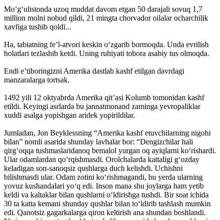
Mo‘g‘ulistonda uzoq muddat davom etgan 50 darajali sovuq 1,7
million molni nobud qildi, 21 mingta chorvador oilalar ocharchilik
xavfiga tushib qoldi...
Ha, tabiatning fe’l-atvori keskin o‘zgarib bormoqda. Unda evrilish
holatlari tezlashib ketdi. Uning ruhiyati tobora asabiy tus olmoqda.
Endi e’tiboringizni Amerika dastlab kashf etilgan davrdagi
manzaralarga tortsak.
1492 yili 12 oktyabrda Amerika qit’asi Kolumb tomonidan kashf
etildi. Keyingi asrlarda bu jannatmonand zaminga yevropaliklar
xuddi asalga yopishgan aridek yopirildilar.
Jumladan, Jon Beyklessning “Amerika kashf etuvchilarning nigohi
bilan” nomli asarida shunday lavhalar bor: “Dengizchilar hali
qirg‘oqqa tushmaslaridanoq bemalol yurgan oq ayiqlarni ko‘rishardi.
Ular odamlardan qo‘rqishmasdi. Orolchalarda kattaligi g‘ozday
keladigan son-sanoqsiz qushlarga duch kelishdi. Uchishni
bilishmasdi ular. Odam zotini ko‘rishmagandi, bu yerda ularning
yovuz kushandalari yo‘q edi. Inson mana shu joylarga ham yetib
keldi va kaltaklar bilan qushlarni o‘ldirishga tushdi. Bir soat ichida
30 ta katta kemani shunday qushlar bilan to‘ldirib tashlash mumkin
edi. Qanotsiz gagarkalarga qiron keltirish ana shundan boshlandi.