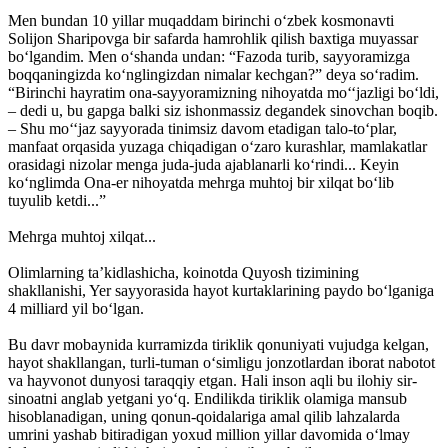
Men bundan 10 yillar muqaddam birinchi o‘zbek kosmonavti
Solijon Sharipovga bir safarda hamrohlik qilish baxtiga muyassar
bo‘lgandim. Men o‘shanda undan: “Fazoda turib, sayyoramizga
boqqaningizda ko‘nglingizdan nimalar kechgan?” deya so‘radim.
“Birinchi hayratim ona-sayyoramizning nihoyatda mo‘‘jazligi bo‘ldi,
– dedi u, bu gapga balki siz ishonmassiz degandek sinovchan boqib.
– Shu mo‘‘jaz sayyorada tinimsiz davom etadigan talo-to‘plar,
manfaat orqasida yuzaga chiqadigan o‘zaro kurashlar, mamlakatlar
orasidagi nizolar menga juda-juda ajablanarli ko‘rindi... Keyin
ko‘nglimda Ona-er nihoyatda mehrga muhtoj bir xilqat bo‘lib
tuyulib ketdi...”
Mehrga muhtoj xilqat...
Olimlarning ta’kidlashicha, koinotda Quyosh tizimining
shakllanishi, Yer sayyorasida hayot kurtaklarining paydo bo‘lganiga
4 milliard yil bo‘lgan.
Bu davr mobaynida kurramizda tiriklik qonuniyati vujudga kelgan,
hayot shakllangan, turli-tuman o‘simligu jonzotlardan iborat nabotot
va hayvonot dunyosi taraqqiy etgan. Hali inson aqli bu ilohiy sir-
sinoatni anglab yetgani yo‘q. Endilikda tiriklik olamiga mansub
hisoblanadigan, uning qonun-qoidalariga amal qilib lahzalarda
umrini yashab bitiradigan yoxud million yillar davomida o‘lmay