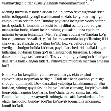
yashnaydigan qirlar xususiylashtirib yuborilmasmikin?..
Mening turmush tashvishlaridan siqilib, tezob davr tug‘yonlaridan
ruhim toliqqanida yengil mashinamni sozlab, kengliklar bag‘riga
chiqib ketish odatim bor. Bunday paytlarda ko‘nglim vodiy safarini
tusab qoladi. U tomonlarda kishi bahri-dilini ochib yuboradigan
manzaralar borki, ularni ko‘rib ruhing yuksaladi, toza epkinlar
nafasini tuyasan tegrangda. Men Farg‘ona vodiysi yo‘llaridan ko‘p
bor o‘tganman. Avvallari, ya’ni sho‘ro zamonida bu yo‘llarning ikki
chekkasi faqat paxta paykallari bo‘lib, kuz va bahorda sho‘ri
yuvilgan shudgor holida ko‘rinar, paykallar chetlarida kallaklangan
tutlargina bir-birlari bilan qo‘l ushlashgandek turardilar. Boshqa
daraxtlar ko‘zga tashlanmasdi. Tasavvur qiling: yalang‘och shudgor
dalalar va kallaklangan tutlar!.. Nihoyatda mudhish manzara emasmi
bu?!
Endilikda bu kengliklar yerni sevuvchilarga, ekin ekishni
eplovchilarga taqsimlab berilgan. Endi ular hech qachon yalpisiga
shudgor qilinmaydi. Dov-daraxtlari yalpisiga kallaklanmaydi. Shu
boisdan, yilning qaysi faslida bu yo‘llardan o‘tmang, ko‘pirib-toshib
borayotgan zangor bog‘larga, bog‘chalarga ko‘zingiz tushadi.
Bundan ko‘nglingiz yayraydi, ruhingiz musaffo havolardan bahra
oladi. Inshoollo, bunday bog‘lar ko‘payib borajagiga imoningiz
komil bo‘ladi.