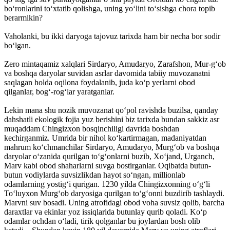
bo‘ronlarini to‘xtatib qolishga, uning yo‘lini to‘sishga chora topib
berarmikin?
Vaholanki, bu ikki daryoga tajovuz tarixda ham bir necha bor sodir
bo‘lgan.
Zero mintaqamiz xalqlari Sirdaryo, Amudaryo, Zarafshon, Mur-g‘ob
va boshqa daryolar suvidan asrlar davomida tabiiy muvozanatni
saqlagan holda oqilona foydalanib, juda ko‘p yerlarni obod
qilganlar, bog‘-rog‘lar yaratganlar.
Lekin mana shu nozik muvozanat qo‘pol ravishda buzilsa, qanday
dahshatli ekologik fojia yuz berishini biz tarixda bundan sakkiz asr
muqaddam Chingizxon bosqinchiligi davrida boshdan
kechirganmiz. Umrida bir nihol ko‘kartirmagan, madaniyatdan
mahrum ko‘chmanchilar Sirdaryo, Amudaryo, Murg‘ob va boshqa
daryolar o‘zanida qurilgan to‘g‘onlarni buzib, Xo‘jand, Urganch,
Marv kabi obod shaharlarni suvga bostirganlar. Oqibatda butun-
butun vodiylarda suvsizlikdan hayot so‘ngan, millionlab
odamlarning yostig‘i qurigan. 1230 yilda Chingizxonning o‘g‘li
To‘luyxon Murg‘ob daryosiga qurilgan to‘g‘onni buzdirib tashlaydi.
Marvni suv bosadi. Uning atrofidagi obod voha suvsiz qolib, barcha
daraxtlar va ekinlar yoz issiqlarida butunlay qurib qoladi. Ko‘p
odamlar ochdan o‘ladi, tirik qolganlar bu joylardan bosh olib