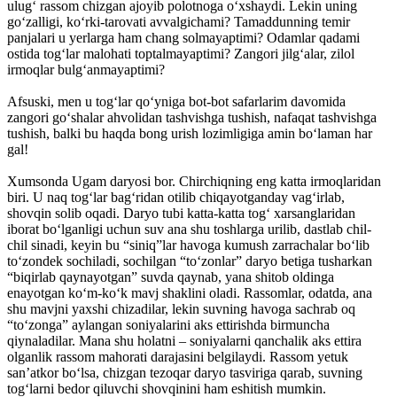
ulug‘ rassom chizgan ajoyib polotnoga o‘xshaydi. Lekin uning
go‘zalligi, ko‘rki-tarovati avvalgichami? Tamaddunning temir
panjalari u yerlarga ham chang solmayaptimi? Odamlar qadami
ostida tog‘lar malohati toptalmayaptimi? Zangori jilg‘alar, zilol
irmoqlar bulg‘anmayaptimi?
Afsuski, men u tog‘lar qo‘yniga bot-bot safarlarim davomida
zangori go‘shalar ahvolidan tashvishga tushish, nafaqat tashvishga
tushish, balki bu haqda bong urish lozimligiga amin bo‘laman har
gal!
Xumsonda Ugam daryosi bor. Chirchiqning eng katta irmoqlaridan
biri. U naq tog‘lar bag‘ridan otilib chiqayotganday vag‘irlab,
shovqin solib oqadi. Daryo tubi katta-katta tog‘ xarsanglaridan
iborat bo‘lganligi uchun suv ana shu toshlarga urilib, dastlab chil-
chil sinadi, keyin bu “siniq”lar havoga kumush zarrachalar bo‘lib
to‘zondek sochiladi, sochilgan “to‘zonlar” daryo betiga tusharkan
“biqirlab qaynayotgan” suvda qaynab, yana shitob oldinga
enayotgan ko‘m-ko‘k mavj shaklini oladi. Rassomlar, odatda, ana
shu mavjni yaxshi chizadilar, lekin suvning havoga sachrab oq
“to‘zonga” aylangan soniyalarini aks ettirishda birmuncha
qiynaladilar. Mana shu holatni – soniyalarni qanchalik aks ettira
olganlik rassom mahorati darajasini belgilaydi. Rassom yetuk
san’atkor bo‘lsa, chizgan tezoqar daryo tasviriga qarab, suvning
tog‘larni bedor qiluvchi shovqinini ham eshitish mumkin.