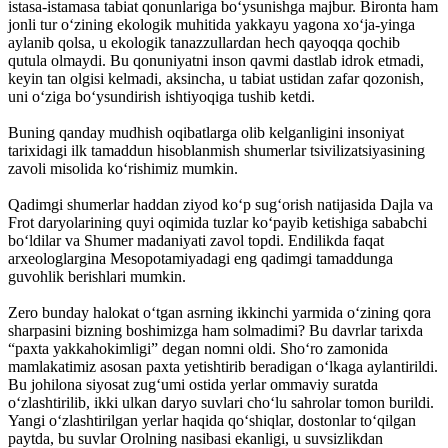
istasa-istamasa tabiat qonunlariga bo‘ysunishga majbur. Bironta ham
jonli tur o‘zining ekologik muhitida yakkayu yagona xo‘ja-yinga
aylanib qolsa, u ekologik tanazzullardan hech qayoqqa qochib
qutula olmaydi. Bu qonuniyatni inson qavmi dastlab idrok etmadi,
keyin tan olgisi kelmadi, aksincha, u tabiat ustidan zafar qozonish,
uni o‘ziga bo‘ysundirish ishtiyoqiga tushib ketdi.
Buning qanday mudhish oqibatlarga olib kelganligini insoniyat
tarixidagi ilk tamaddun hisoblanmish shumerlar tsivilizatsiyasining
zavoli misolida ko‘rishimiz mumkin.
Qadimgi shumerlar haddan ziyod ko‘p sug‘orish natijasida Dajla va
Frot daryolarining quyi oqimida tuzlar ko‘payib ketishiga sababchi
bo‘ldilar va Shumer madaniyati zavol topdi. Endilikda faqat
arxeologlargina Mesopotamiyadagi eng qadimgi tamaddunga
guvohlik berishlari mumkin.
Zero bunday halokat o‘tgan asrning ikkinchi yarmida o‘zining qora
sharpasini bizning boshimizga ham solmadimi? Bu davrlar tarixda
“paxta yakkahokimligi” degan nomni oldi. Sho‘ro zamonida
mamlakatimiz asosan paxta yetishtirib beradigan o‘lkaga aylantirildi.
Bu johilona siyosat zug‘umi ostida yerlar ommaviy suratda
o‘zlashtirilib, ikki ulkan daryo suvlari cho‘lu sahrolar tomon burildi.
Yangi o‘zlashtirilgan yerlar haqida qo‘shiqlar, dostonlar to‘qilgan
paytda, bu suvlar Orolning nasibasi ekanligi, u suvsizlikdan