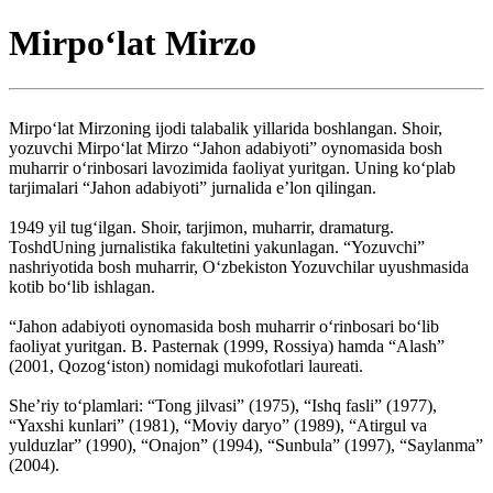
Mirpo‘lat Mirzo
Mirpo‘lat Mirzoning ijodi talabalik yillarida boshlangan. Shoir,
yozuvchi Mirpo‘lat Mirzo “Jahon adabiyoti” oynomasida bosh
muharrir o‘rinbosari lavozimida faoliyat yuritgan. Uning ko‘plab
tarjimalari “Jahon adabiyoti” jurnalida e’lon qilingan.
1949 yil tug‘ilgan. Shoir, tarjimon, muharrir, dramaturg.
ToshdUning jurnalistika fakultetini yakunlagan. “Yozuvchi”
nashriyotida bosh muharrir, O‘zbekiston Yozuvchilar uyushmasida
kotib bo‘lib ishlagan.
“Jahon adabiyoti oynomasida bosh muharrir o‘rinbosari bo‘lib
faoliyat yuritgan. B. Pasternak (1999, Rossiya) hamda “Alash”
(2001, Qozog‘iston) nomidagi mukofotlari laureati.
She’riy to‘plamlari: “Tong jilvasi” (1975), “Ishq fasli” (1977),
“Yaxshi kunlari” (1981), “Moviy daryo” (1989), “Atirgul va
yulduzlar” (1990), “Onajon” (1994), “Sunbula” (1997), “Saylanma”
(2004).