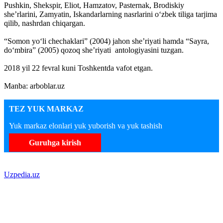
Pushkin, Shekspir, Eliot, Hamzatov, Pasternak, Brodiskiy
she’rlarini, Zamyatin, Iskandarlarning nasrlarini o‘zbek tiliga tarjima
qilib, nashrdan chiqargan.
“Somon yo‘li chechaklari” (2004) jahon she’riyati hamda “Sayra,
do‘mbira” (2005) qozoq she’riyati antologiyasini tuzgan.
2018 yil 22 fevral kuni Toshkentda vafot etgan.
Manba: arboblar.uz
TEZ YUK MARKAZ
Yuk markaz elonlari yuk yuborish va yuk tashish
Guruhga kirish
Uzpedia.uz