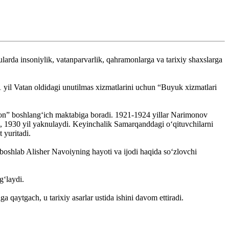
ularda insoniylik, vatanparvarlik, qahramonlarga va tarixiy shaxslarga
 yil Vatan oldidagi unutilmas xizmatlarini uchun “Buyuk xizmatlari
urfon” boshlang‘ich maktabiga boradi. 1921-1924 yillar Narimonov
rib, 1930 yil yaknulaydi. Keyinchalik Samarqanddagi o‘qituvchilarni
 yuritadi.
 boshlab Alisher Navoiyning hayoti va ijodi haqida so‘zlovchi
g‘laydi.
 qaytgach, u tarixiy asarlar ustida ishini davom ettiradi.