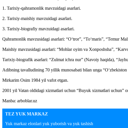
1. Tarixiy-qahramonlik mavzuidagi asarlari.
2. Tarixiy-maishiy mavzuidagi asarlari.
3. Tarixiy-biografiy mavzuidagi asarlari.
Qahramonlik mavzusidagi asarlari: “O‘tror”, “To‘maris”, “Temur Mal
Maishiy mavzusidagi asarlari: “Mohlar oyim va Xonposhsha”, “Karvon
Tarixiy-biografik asarlari: “Zulmat ichra nur” (Navoiy haqida), “Jayh
Adibning tavalludining 70 yillik munosabati bilan unga “O‘zbekiston
Mirkarim Osim 1984 yil vafot etgan.
2001 yil Vatan oldidagi xizmatlari uchun “Buyuk xizmatlari uchun” or
Manba: arboblar.uz
TEZ YUK MARKAZ
Yuk markaz elonlari yuk yuborish va yuk tashish