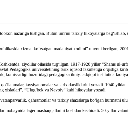
itobxon nazariga tushgan. Butun umrini tarixiy hikoyalarga bag‘ishlab, 
publikasida xizmat ko‘rsatgan madaniyat xodimi” unvoni berilgan, 2001
 Toshkentda, ziyolilar oilasida tug‘ilgan. 1917-1920 yillar “Shams ul-
avlat Pedagogika universitetining tarix-iqtisod fakultetiga o‘qishga ki
lq komissarligi huzuridagi pedagogika ilmiy-tadqiqot institutida faoliyat
qo‘llanmalar, tavsiyanomalar va tarix darsliklarini yozadi. 1940 yildan
 xislatlari”, “Ulug‘bek va Navoiy” kabi hikoyalar yozadi.
 vatanparvarlik, qahramonlar va tarixiy shaxslarga bo‘lgan hurmatni ulu
r mobaynida lager mashaqqatlarini boshdan kechiradi. 50-yillar vataniga