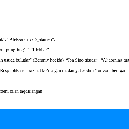
ik”, “Aleksandr va Spitamen”.
 qo‘ng‘irog‘i”, “Elchilar”.
un ustida bulutlar” (Beruniy haqida), “Ibn Sino qissasi”, “Aljabrning t
 Respublikasida xizmat ko‘rsatgan madaniyat xodimi” unvoni berilgan.
deni bilan taqdirlangan.