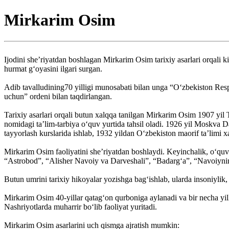
Mirkarim Osim
Ijodini she’riyatdan boshlagan Mirkarim Osim tarixiy asarlari orqali k
hurmat g‘oyasini ilgari surgan.
Adib tavalludining70 yilligi munosabati bilan unga “O‘zbekiston Res
uchun” ordeni bilan taqdirlangan.
Tarixiy asarlari orqali butun xalqqa tanilgan Mirkarim Osim 1907 yil
nomidagi ta’lim-tarbiya o‘quv yurtida tahsil oladi. 1926 yil Moskva D
tayyorlash kurslarida ishlab, 1932 yildan O‘zbekiston maorif ta’limi xa
Mirkarim Osim faoliyatini she’riyatdan boshlaydi. Keyinchalik, o‘quv 
“Astrobod”, “Alisher Navoiy va Darveshali”, “Badarg‘a”, “Navoiyning
Butun umrini tarixiy hikoyalar yozishga bag‘ishlab, ularda insoniylik,
Mirkarim Osim 40-yillar qatag‘on qurboniga aylanadi va bir necha yilla
Nashriyotlarda muharrir bo‘lib faoliyat yuritadi.
Mirkarim Osim asarlarini uch qismga ajratish mumkin: