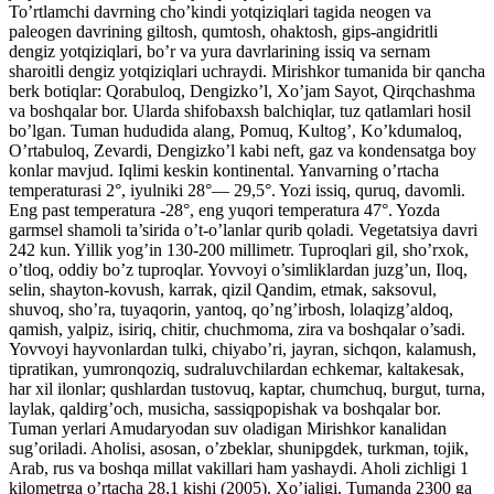
To’rtlamchi davrning cho’kindi yotqiziqlari tagida neogen va
paleogen davrining giltosh, qumtosh, ohaktosh, gips-angidritli
dengiz yotqiziqlari, bo’r va yura davrlarining issiq va sernam
sharoitli dengiz yotqiziqlari uchraydi. Mirishkor tumanida bir qancha
berk botiqlar: Qorabuloq, Dengizko’l, Xo’jam Sayot, Qirqchashma
va boshqalar bor. Ularda shifobaxsh balchiqlar, tuz qatlamlari hosil
bo’lgan. Tuman hududida alang, Pomuq, Kultog’, Ko’kdumaloq,
O’rtabuloq, Zevardi, Dengizko’l kabi neft, gaz va kondensatga boy
konlar mavjud. Iqlimi keskin kontinental. Yanvarning o’rtacha
temperaturasi 2°, iyulniki 28°— 29,5°. Yozi issiq, quruq, davomli.
Eng past temperatura -28°, eng yuqori temperatura 47°. Yozda
garmsel shamoli ta’sirida o’t-o’lanlar qurib qoladi. Vegetatsiya davri
242 kun. Yillik yog’in 130-200 millimetr. Tuproqlari gil, sho’rxok,
o’tloq, oddiy bo’z tuproqlar. Yovvoyi o’simliklardan juzg’un, Iloq,
selin, shayton-kovush, karrak, qizil Qandim, etmak, saksovul,
shuvoq, sho’ra, tuyaqorin, yantoq, qo’ng’irbosh, lolaqizg’aldoq,
qamish, yalpiz, isiriq, chitir, chuchmoma, zira va boshqalar o’sadi.
Yovvoyi hayvonlardan tulki, chiyabo’ri, jayran, sichqon, kalamush,
tipratikan, yumronqoziq, sudraluvchilardan echkemar, kaltakesak,
har xil ilonlar; qushlardan tustovuq, kaptar, chumchuq, burgut, turna,
laylak, qaldirg’och, musicha, sassiqpopishak va boshqalar bor.
Tuman yerlari Amudaryodan suv oladigan Mirishkor kanalidan
sug’oriladi. Aholisi, asosan, o’zbeklar, shunipgdek, turkman, tojik,
Arab, rus va boshqa millat vakillari ham yashaydi. Aholi zichligi 1
kilometrga o’rtacha 28,1 kishi (2005). Xo’jaligi. Tumanda 2300 ga