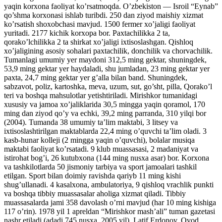
yaqin korxona faoliyat ko’rsatmoqda. O’zbekiston — Isroil “Eynab”
qo’shma korxonasi ishlab turibdi. 250 dan ziyod maishiy xizmat
ko’rsatish shoxobchasi mavjud. 1500 fermer xo’jaligi faoliyat
yuritadi. 2177 kichik korxopa bor. Paxtachilikka 2 ta,
qorako’lchilikka 2 ta shirkat xo’jaligi ixtisoslashgan. Qishloq
xo’jaligining asosiy sohalari paxtachilik, donchilik va chorvachilik.
Tumanlagi umumiy yer maydoni 312,5 ming gektar, shuningdek,
53,9 ming gektar yer haydaladi, shu jumladan, 23 ming gektar yer
paxta, 24,7 ming gektar yer g’alla bilan band. Shuningdek,
sabzavot, poliz, kartoshka, meva, uzum, sut, go’sht, pilla, Qorako’l
teri va boshqa mahsulotlar yetishtiriladi. Mirishkor tumanidagi
xususiy va jamoa xo’jaliklarida 30,5 mingga yaqin qoramol, 170
ming dan ziyod qo’y va echki, 39,2 ming parranda, 310 yilqi bor
(2004). Tumanda 38 umumiy ta’lim maktabi, 3 litsey va
ixtisoslashtirilgan maktablarda 22,4 ming o’quvchi ta’lim oladi. 3
kasb-hunar kolleji (2 mingga yaqin o’quvchi), bolalar musiqa
maktabi faoliyat ko’rsatadi. 9 klub muassasasi, 2 madaniyat va
istirohat bog’i, 26 kutubxona (144 ming nusxa asar) bor. Korxona
va tashkilotlarda 50 jismoniy tarbiya va sport jamoalari tashkil
etilgan. Sport bilan doimiy ravishda qariyb 11 ming kishi
shug’ullanadi. 4 kasalxona, ambulatoriya, 9 qishloq vrachlik punkti
va boshqa tibbiy muassasalar aholiga xizmat qiladi. Tibbiy
muassasalarda jami 358 davolash o’rni mavjud (har 10 ming kishiga
117 o’rin). 1978 yil 1 apreldan “Mirishkor mash’ali” tuman gazetasi
nashr etiladi (adadi 745 nusxa, 2005 yil). Latif Erdonov, Ovod