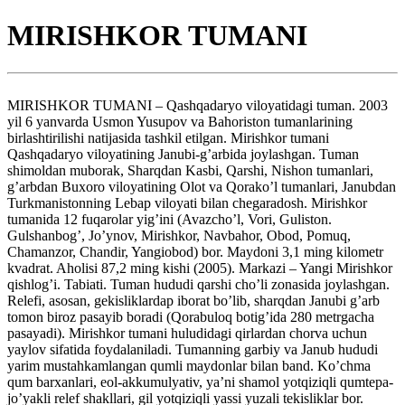
MIRISHKOR TUMANI
MIRISHKOR TUMANI – Qashqadaryo viloyatidagi tuman. 2003
yil 6 yanvarda Usmon Yusupov va Bahoriston tumanlarining
birlashtirilishi natijasida tashkil etilgan. Mirishkor tumani
Qashqadaryo viloyatining Janubi-g’arbida joylashgan. Tuman
shimoldan muborak, Sharqdan Kasbi, Qarshi, Nishon tumanlari,
g’arbdan Buxoro viloyatining Olot va Qorako’l tumanlari, Janubdan
Turkmanistonning Lebap viloyati bilan chegaradosh. Mirishkor
tumanida 12 fuqarolar yig’ini (Avazcho’l, Vori, Guliston.
Gulshanbog’, Jo’ynov, Mirishkor, Navbahor, Obod, Pomuq,
Chamanzor, Chandir, Yangiobod) bor. Maydoni 3,1 ming kilometr
kvadrat. Aholisi 87,2 ming kishi (2005). Markazi – Yangi Mirishkor
qishlog’i. Tabiati. Tuman hududi qarshi cho’li zonasida joylashgan.
Relefi, asosan, gekisliklardap iborat bo’lib, sharqdan Janubi g’arb
tomon biroz pasayib boradi (Qorabuloq botig’ida 280 metrgacha
pasayadi). Mirishkor tumani huludidagi qirlardan chorva uchun
yaylov sifatida foydalaniladi. Tumanning garbiy va Janub hududi
yarim mustahkamlangan qumli maydonlar bilan band. Ko’chma
qum barxanlari, eol-akkumulyativ, ya’ni shamol yotqiziqli qumtepa-
jo’yakli relef shakllari, gil yotqiziqli yassi yuzali tekisliklar bor.