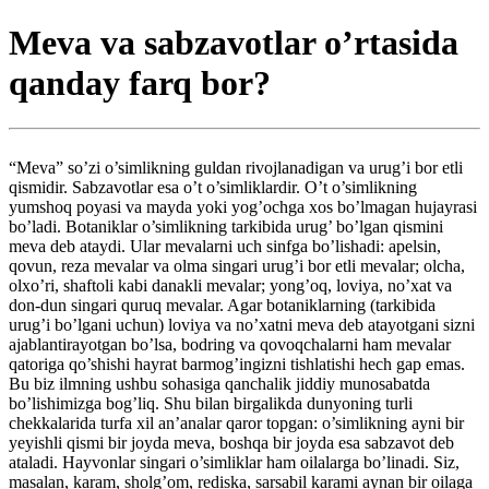
Meva va sabzavotlar o’rtasida
qanday farq bor?
“Meva” so’zi o’simlikning guldan rivojlanadigan va urug’i bor etli
qismidir. Sabzavotlar esa o’t o’simliklardir. O’t o’simlikning
yumshoq poyasi va mayda yoki yog’ochga xos bo’lmagan hujayrasi
bo’ladi. Botaniklar o’simlikning tarkibida urug’ bo’lgan qismini
meva deb ataydi. Ular mevalarni uch sinfga bo’lishadi: apelsin,
qovun, reza mevalar va olma singari urug’i bor etli mevalar; olcha,
olxo’ri, shaftoli kabi danakli mevalar; yong’oq, loviya, no’xat va
don-dun singari quruq mevalar. Agar botaniklarning (tarkibida
urug’i bo’lgani uchun) loviya va no’xatni meva deb atayotgani sizni
ajablantirayotgan bo’lsa, bodring va qovoqchalarni ham mevalar
qatoriga qo’shishi hayrat barmog’ingizni tishlatishi hech gap emas.
Bu biz ilmning ushbu sohasiga qanchalik jiddiy munosabatda
bo’lishimizga bog’liq. Shu bilan birgalikda dunyoning turli
chekkalarida turfa xil an’analar qaror topgan: o’simlikning ayni bir
yeyishli qismi bir joyda meva, boshqa bir joyda esa sabzavot deb
ataladi. Hayvonlar singari o’simliklar ham oilalarga bo’linadi. Siz,
masalan, karam, sholg’om, rediska, sarsabil karami aynan bir oilaga