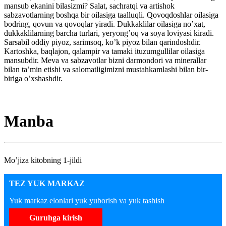
mansub ekanini bilasizmi? Salat, sachratqi va artishok
sabzavotlarning boshqa bir oilasiga taalluqli. Qovoqdoshlar oilasiga
bodring, qovun va qovoqlar yiradi. Dukkaklilar oilasiga no’xat,
dukkaklilarning barcha turlari, yeryong’oq va soya loviyasi kiradi.
Sarsabil oddiy piyoz, sarimsoq, ko’k piyoz bilan qarindoshdir.
Kartoshka, baqlajon, qalampir va tamaki ituzumgullilar oilasiga
mansubdir. Meva va sabzavotlar bizni darmondori va minerallar
bilan ta’min etishi va salomatligimizni mustahkamlashi bilan bir-
biriga o’xshashdir.
Manba
Mo’jiza kitobning 1-jildi
TEZ YUK MARKAZ
Yuk markaz elonlari yuk yuborish va yuk tashish
Guruhga kirish