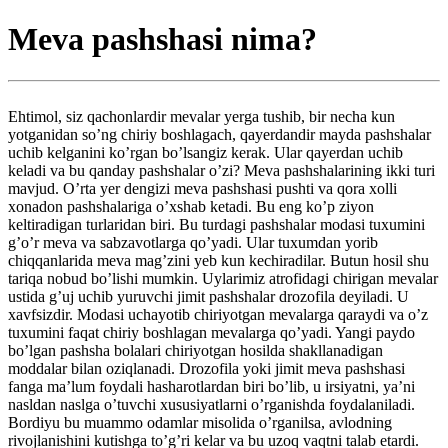
Meva pashshasi nima?
Ehtimol, siz qachonlardir mevalar yerga tushib, bir necha kun
yotganidan so’ng chiriy boshlagach, qayerdandir mayda pashshalar
uchib kelganini ko’rgan bo’lsangiz kerak. Ular qayerdan uchib
keladi va bu qanday pashshalar o’zi? Meva pashshalarining ikki turi
mavjud. O’rta yer dengizi meva pashshasi pushti va qora xolli
xonadon pashshalariga o’xshab ketadi. Bu eng ko’p ziyon
keltiradigan turlaridan biri. Bu turdagi pashshalar modasi tuxumini
g’o’r meva va sabzavotlarga qo’yadi. Ular tuxumdan yorib
chiqqanlarida meva mag’zini yeb kun kechiradilar. Butun hosil shu
tariqa nobud bo’lishi mumkin. Uylarimiz atrofidagi chirigan mevalar
ustida g’uj uchib yuruvchi jimit pashshalar drozofila deyiladi. U
xavfsizdir. Modasi uchayotib chiriyotgan mevalarga qaraydi va o’z
tuxumini faqat chiriy boshlagan mevalarga qo’yadi. Yangi paydo
bo’lgan pashsha bolalari chiriyotgan hosilda shakllanadigan
moddalar bilan oziqlanadi. Drozofila yoki jimit meva pashshasi
fanga ma’lum foydali hasharotlardan biri bo’lib, u irsiyatni, ya’ni
nasldan naslga o’tuvchi xususiyatlarni o’rganishda foydalaniladi.
Bordiyu bu muammo odamlar misolida o’rganilsa, avlodning
rivojlanishini kutishga to’g’ri kelar va bu uzoq vaqtni talab etardi.