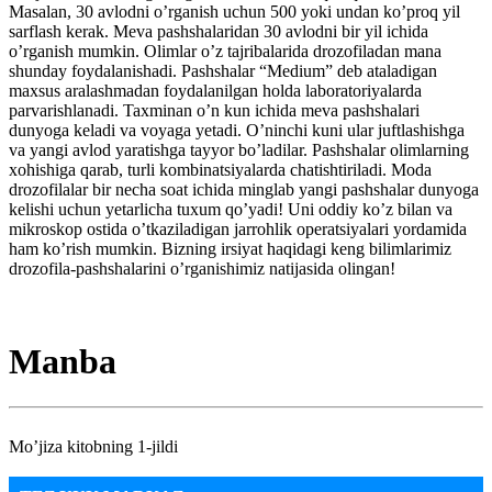
Masalan, 30 avlodni o’rganish uchun 500 yoki undan ko’proq yil
sarflash kerak. Meva pashshalaridan 30 avlodni bir yil ichida
o’rganish mumkin. Olimlar o’z tajribalarida drozofiladan mana
shunday foydalanishadi. Pashshalar “Medium” deb ataladigan
maxsus aralashmadan foydalanilgan holda laboratoriyalarda
parvarishlanadi. Taxminan o’n kun ichida meva pashshalari
dunyoga keladi va voyaga yetadi. O’ninchi kuni ular juftlashishga
va yangi avlod yaratishga tayyor bo’ladilar. Pashshalar olimlarning
xohishiga qarab, turli kombinatsiyalarda chatishtiriladi. Moda
drozofilalar bir necha soat ichida minglab yangi pashshalar dunyoga
kelishi uchun yetarlicha tuxum qo’yadi! Uni oddiy ko’z bilan va
mikroskop ostida o’tkaziladigan jarrohlik operatsiyalari yordamida
ham ko’rish mumkin. Bizning irsiyat haqidagi keng bilimlarimiz
drozofila-pashshalarini o’rganishimiz natijasida olingan!
Manba
Mo’jiza kitobning 1-jildi