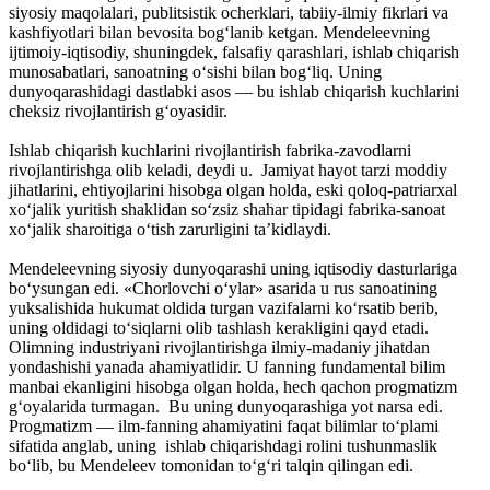
siyosiy maqolalari, publitsistik ocherklari, tabiiy-ilmiy fikrlari va
kashfiyotlari bilan bevosita bog‘lanib ketgan. Mendeleevning
ijtimoiy-iqtisodiy, shuningdek, falsafiy qarashlari, ishlab chiqarish
munosabatlari, sanoatning o‘sishi bilan bog‘liq. Uning
dunyoqarashidagi dastlabki asos — bu ishlab chiqarish kuchlarini
cheksiz rivojlantirish g‘oyasidir.
Ishlab chiqarish kuchlarini rivojlantirish fabrika-zavodlarni
rivojlantirishga olib keladi, deydi u. Jamiyat hayot tarzi moddiy
jihatlarini, ehtiyojlarini hisobga olgan holda, eski qoloq-patriarxal
xo‘jalik yuritish shaklidan so‘zsiz shahar tipidagi fabrika-sanoat
xo‘jalik sharoitiga o‘tish zarurligini ta’kidlaydi.
Mendeleevning siyosiy dunyoqarashi uning iqtisodiy dasturlariga
bo‘ysungan edi. «Chorlovchi o‘ylar» asarida u rus sanoatining
yuksalishida hukumat oldida turgan vazifalarni ko‘rsatib berib,
uning oldidagi to‘siqlarni olib tashlash kerakligini qayd etadi.
Olimning industriyani rivojlantirishga ilmiy-madaniy jihatdan
yondashishi yanada ahamiyatlidir. U fanning fundamental bilim
manbai ekanligini hisobga olgan holda, hech qachon progmatizm
g‘oyalarida turmagan. Bu uning dunyoqarashiga yot narsa edi.
Progmatizm — ilm-fanning ahamiyatini faqat bilimlar to‘plami
sifatida anglab, uning ishlab chiqarishdagi rolini tushunmaslik
bo‘lib, bu Mendeleev tomonidan to‘g‘ri talqin qilingan edi.