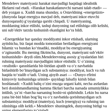
Mendeleev materiyasiz harakat mavjudligi haqidagi idealistik
fikrlarni rad etadi. «Harakat harakatlanuvchi narsani talab etadi» —
deb yozgan u. Xuddi mana shunday, u Ostavldning «energetizm»
(dunyoda faqat energiya mavjud deb, materiyani inkor etuvchi
dunyoqarash) g‘oyalariga qarshi chiqadi. U materiyaning,
moddaning inkor etilishi, tashqi dunyoning rad etilishiga olib kelishi,
uni sub’ektiv tarzda tushunish ekanligini ko‘ra bildi.
«Energetiklar har qanday moddiyatni inkor etishadi, ularning
aytishicha, biz faqat modda tomonidan beriladigan energiyani
bilamiz va bundan ko‘rinadiki, moddiyat bu energiyaning
o‘zginasidir. Bu mening fikrimcha, dunyoni, materiyani sub’ektiv
tushunishdir» deydi olim.Mendeleevning asosiy g‘oyalaridan biri
ruhning materiyasiz mavjudligini inkor etishidir. U o‘zining
«realistik» qarashlarida bir-biridan ajratib va o‘z navbatida
birlashtirib bo‘lmaydigan uch substantsiya: moddiyat, kuch va ruh
haqida to‘xtalib o‘tadi. Uning ajoyib asari — «Dunyo efirini
kimyoviy tushunishga urinish» quyidagi falsafiy kirish bilan
boshlanadi: «Xuddi baliq o‘zini muzga urgani kabi, necha asrlardan
beri donishmandlarning hamma fikrlari barcha narsada umumiylikka
intilish, ya’ni «barcha narsaning boshi»ni qidirishdir. Lekin bu narsa
yana bir-biri bilan bog‘liq va o‘z navbatida qorishmaydigan uch
substantsiya: moddiyat (materiya), kuch (energiya) va ruhning tan
olinishiga olib keldi.» Mendeleev shuningdek, dunyoning birligi va
uning elementlariga to‘xtaladi.