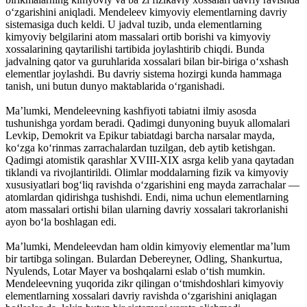
o‘zgarishini aniqladi. Mendeleev kimyoviy elementlarning davriy
sistemasiga duch keldi. U jadval tuzib, unda elementlarning
kimyoviy belgilarini atom massalari ortib borishi va kimyoviy
xossalarining qaytarilishi tartibida joylashtirib chiqdi. Bunda
jadvalning qator va guruhlarida xossalari bilan bir-biriga o‘xshash
elementlar joylashdi. Bu davriy sistema hozirgi kunda hammaga
tanish, uni butun dunyo maktablarida o‘rganishadi.
Ma’lumki, Mendeleevning kashfiyoti tabiatni ilmiy asosda
tushunishga yordam beradi. Qadimgi dunyoning buyuk allomalari
Levkip, Demokrit va Epikur tabiatdagi barcha narsalar mayda,
ko‘zga ko‘rinmas zarrachalardan tuzilgan, deb aytib ketishgan.
Qadimgi atomistik qarashlar XVIII-XIX asrga kelib yana qaytadan
tiklandi va rivojlantirildi. Olimlar moddalarning fizik va kimyoviy
xususiyatlari bog‘liq ravishda o‘zgarishini eng mayda zarrachalar —
atomlardan qidirishga tushishdi. Endi, nima uchun elementlarning
atom massalari ortishi bilan ularning davriy xossalari takrorlanishi
ayon bo‘la boshlagan edi.
Ma’lumki, Mendeleevdan ham oldin kimyoviy elementlar ma’lum
bir tartibga solingan. Bulardan Debereyner, Odling, Shankurtua,
Nyulends, Lotar Mayer va boshqalarni eslab o‘tish mumkin.
Mendeleevning yuqorida zikr qilingan o‘tmishdoshlari kimyoviy
elementlarning xossalari davriy ravishda o‘zgarishini aniqlagan