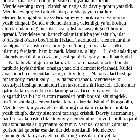
bo‘lsalar-da, lekin butun bir sistemani yarata olishmadi.
Mendeleevning uzoq izlanishlari natijasida davriy qonun yaratildi.
Mendeleev qog‘oz kartochkalarga o‘sha paytda ma’lum
elementlarning atom massalari, kimyoviy birikmalari va nomini
yozib chiqadi. Bunda u elementlarning valentligi, ya’ni boshqa
atomlar bilan bog‘lanishlar hosil qilish xususiyatiga e’tiborini
qaratdi. Mendeleev bu kartochkalarni turlicha joylashtirib, ular
o‘rtasidagi o‘zaro bog‘liqlikni izladi. Tadqiqotchi elementlarning
faqatgina o‘xshash xossalarinigina e’tiborga olmasdan, balki
ularning farqlarini ham kuzatdi. Masalan, u litiy — Li deb ataladigan
ishqoriy metallning xossalari, boshqa bir ishqoriy metall natriyniki
— Na kabi ekanligini aniqladi. Ular atom massalari ortib borishi
tartibida joylashtirilsa, orasiga yana olti element joylashadi. Xuddi
ana shuncha elementdan so‘ng natriyning — Na xossalari boshqa
bir ishqoriy metall kaliy — K da takrorlanadi. Mendeleev bu
xususiyat boshqa holatlarda ham takrorlanishini kuzatdi. Elementlar
qatorida kimyoviy birikmalarning xossalari davriy ravishda
o‘zgarishi va bu holat atom massalari ortib borishi, shuningdek,
ma’lum sondagi elementlardan keyin takrorlanishini e’tiborga olib,
Mendeleev kimyoviy elementlarning nomlarini ma’lum tartibda
yozib chiqib, davriy sistemani tuzishga erishdi. Davriy sistemaning
har bir katakchasida biz kimyoviy elementning simvoli, tartib raqami
va atom massalari qiymatini ko‘ramiz. Vertikal qatorlar guruhlar,
gorizonital qatorlar esa davrlar deb nomlandi. Mendeleev
shuningdek, kimyoviy elementlarning xossalari o‘n yettita