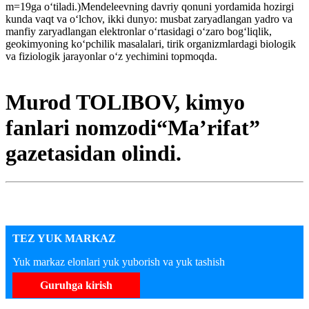
m=19ga o‘tiladi.)Mendeleevning davriy qonuni yordamida hozirgi
kunda vaqt va o‘lchov, ikki dunyo: musbat zaryadlangan yadro va
manfiy zaryadlangan elektronlar o‘rtasidagi o‘zaro bog‘liqlik,
geokimyoning ko‘pchilik masalalari, tirik organizmlardagi biologik
va fiziologik jarayonlar o‘z yechimini topmoqda.
Murod TOLIBOV, kimyo
fanlari nomzodi“Ma’rifat”
gazetasidan olindi.
TEZ YUK MARKAZ
Yuk markaz elonlari yuk yuborish va yuk tashish
Guruhga kirish