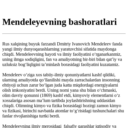
Mendeleyevning bashoratlari
Rus xalqining buyuk farzandi Dmitriy Ivanovich Mendeleev fanda
yangi ilmiy dunyoqarashlarning yaratuvchisi sifatida maydonga
chiqdi. Mendeleevning hayoti va ilmiy faoliyatini o‘rganarkanmiz,
uning ilmga sodiqligini, fan va amaliyotning bir-biri bilan qat’iy va
uzluksiz bog‘liqligini ta’minlash borasidagi faoliyatini kuzatamiz.
Mendeleev o‘ziga xos tabiiy-ilmiy qonuniyatlarni kashf qildiki,
ularning amaliyotda qo‘llanilishi mayda zarrachalardan insonning
ehtiyoji uchun zarur bo‘lgan juda katta miqdordagi energiyalarni
olish imkoniyatini berdi. Uning nomi yana shu bilan o‘chmaski,
olim davriy qonunni (1869) kashf etdi, kimyoviy elementlarni o‘z
xossalariga asosan ma’lum tartibda joylashtirishning uddasidan
chiqdi. Olimning kimyo va fizika borasidagi hozirgi zamon kimyo
va fizikasi, birinchi navbatda atomlar to‘g‘risidagi tushunchalari shu
fanlar rivojlanishiga turtki berdi.
Mendeleevning ilmiy merosidagi falsafiy qarashlar iqtisodiy va