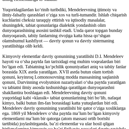
Yuqoridagilardan ko‘rinib turibdiki, Mendeleevning ijtimoiy va
ilmiy-falsafiy qarashlari o‘ziga xos va turli-tumandir. Ishlab chiqarish
kuchlarini cheksiz taraqqiy ettirish va iqtisodiy masalalar,
shuningdek, tabiat qonunlariga dialektik yondashish olim
dunyoqarashining asosini tashkil etadi. Unda qaror topgan bunday
dunyoqarash, tabiiy fanlarning rivojiga katta hissa qo‘shgan
olamshumul kashfiyot — davriy qonun va davriy sistemaning
yaratilishiga olib keldi.
Kimyoviy elementlar davriy qonunining yaratilishi D.I. Mendeleev
hayoti va o‘sha paytda fan tarixidagi eng muhim voqealardan biri
bo‘lgan edi. Tabiatning ko‘pchilik qonuniyatlari aniq va tabiiy fanlar
borasida XIX asrda yaratilgan. XVII asrda butun olam tortish
qonuni, keyinroq Lomonosovning modda massasining saqlanish
qonuni, Darvinning evolyutsion nazariyalari o‘sha paytda yaratilgan
va tabiatni ilmiy asosda tushunishga qaratilgan dunyoqarashni
shakllantira boshlagan edi. Mendeleevning davriy qonuni
yuqoridagi kabi «klassik» tabiat qonunlarining biri bo‘lib, nafaqat
kimyo, balki butun ilm-fan borasidagi katta yutuqlardan biri edi.
Mendeleev davriy qonunining yaratilishi bir qator o‘ziga xosliklarga
ega. 1869 yil Mendeleev o‘sha paytda ma’lum bo‘lgan kimyoviy
elementlarni ma’lum bir qatorga (atom massasi ortib borishi
tartibida) joylashtirganda, ba’zi elementlar va ular hosil qilgan
birikmalarning kimyoviy va ba’zi fizikaviy xossalari davriy ravishda