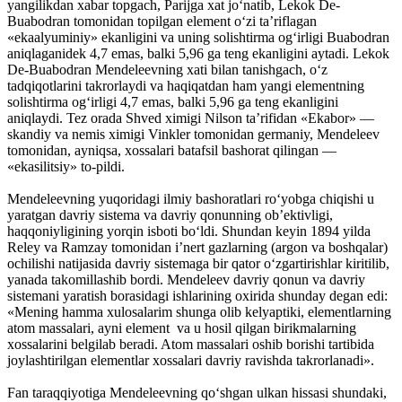
yangilikdan xabar topgach, Parijga xat jo‘natib, Lekok De-
Buabodran tomonidan topilgan element o‘zi ta’riflagan
«ekaalyuminiy» ekanligini va uning solishtirma og‘irligi Buabodran
aniqlaganidek 4,7 emas, balki 5,96 ga teng ekanligini aytadi. Lekok
De-Buabodran Mendeleevning xati bilan tanishgach, o‘z
tadqiqotlarini takrorlaydi va haqiqatdan ham yangi elementning
solishtirma og‘irligi 4,7 emas, balki 5,96 ga teng ekanligini
aniqlaydi. Tez orada Shved ximigi Nilson ta’rifidan «Ekabor» —
skandiy va nemis ximigi Vinkler tomonidan germaniy, Mendeleev
tomonidan, ayniqsa, xossalari batafsil bashorat qilingan —
«ekasilitsiy» to-pildi.
Mendeleevning yuqoridagi ilmiy bashoratlari ro‘yobga chiqishi u
yaratgan davriy sistema va davriy qonunning ob’ektivligi,
haqqoniyligining yorqin isboti bo‘ldi. Shundan keyin 1894 yilda
Reley va Ramzay tomonidan i’nert gazlarning (argon va boshqalar)
ochilishi natijasida davriy sistemaga bir qator o‘zgartirishlar kiritilib,
yanada takomillashib bordi. Mendeleev davriy qonun va davriy
sistemani yaratish borasidagi ishlarining oxirida shunday degan edi:
«Mening hamma xulosalarim shunga olib kelyaptiki, elementlarning
atom massalari, ayni element va u hosil qilgan birikmalarning
xossalarini belgilab beradi. Atom massalari oshib borishi tartibida
joylashtirilgan elementlar xossalari davriy ravishda takrorlanadi».
Fan taraqqiyotiga Mendeleevning qo‘shgan ulkan hissasi shundaki,