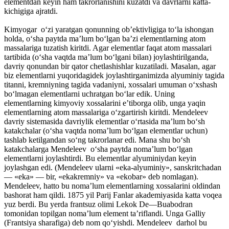
elementdan keyin ham takrorlanishini kuzatdi va davrlarni katta-
kichigiga ajratdi.
Kimyogar o‘zi yaratgan qonunning ob’ektivligiga to‘la ishongan
holda, o‘sha paytda ma’lum bo‘lgan ba’zi elementlarning atom
massalariga tuzatish kiritdi. Agar elementlar faqat atom massalari
tartibida (o‘sha vaqtda ma’lum bo‘lgani bilan) joylashtirilganda,
davriy qonundan bir qator chetlashishlar kuzatiladi. Masalan, agar
biz elementlarni yuqoridagidek joylashtirganimizda alyuminiy tagida
titanni, kremniyning tagida vadaniyni, xossalari umuman o‘xshash
bo‘lmagan elementlarni uchratgan bo‘lar edik. Uning
elementlarning kimyoviy xossalarini e’tiborga olib, unga yaqin
elementlarning atom massalariga o‘zgartirish kiritdi. Mendeleev
davriy sistemasida davriylik elementlar o‘rtasida ma’lum bo‘sh
katakchalar (o‘sha vaqtda noma’lum bo‘lgan elementlar uchun)
tashlab ketilgandan so‘ng takrorlanar edi. Mana shu bo‘sh
katakchalarga Mendeleev o‘sha paytda noma’lum bo‘lgan
elementlarni joylashtirdi. Bu elementlar alyuminiydan keyin
joylashgan edi. (Mendeleev ularni «eka-alyuminiy», sanskritchadan
— «eka» — bir, «ekakremniy» va «ekobar» deb nomlagan).
Mendeleev, hatto bu noma’lum elementlarning xossalarini oldindan
bashorat ham qildi. 1875 yil Parij Fanlar akademiyasida katta voqea
yuz berdi. Bu yerda frantsuz olimi Lekok De—Buabodran
tomonidan topilgan noma’lum element ta’riflandi. Unga Galliy
(Frantsiya sharafiga) deb nom qo‘yishdi. Mendeleev darhol bu