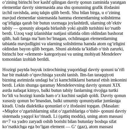
o‘zining birinchi bor kashf qilingan davriy qonun zaminida yaratgan
elementlar davriy sistemasida ana shu qonunning grafik ifodasini
izchil ravishda, aniq talqin qilib berdi. Shu bilan birga, u o‘zining
mavjud elementlar sistemasida hamma elementlarning solishtirma
og‘irligiga qarab bir butun sxemaga joylashtirdi, ularning ob’ektiv
tabiiy — qonuniy aloqada birlashib yoki ajralib turishini ko‘rsatib
berdi. Uzoq vaqt izlanishlar natijasi sifatida olim oldindan bashorat
qilib, hali fanga ma’lum bo‘lmagan, ochilmagan elementlarning
tabiatda mavjudligini va ularning solishtirma hamda atom og‘irligini
oldindan bayon qilib bergan. Shuni alohida ta’kidlab o‘tish zarurki,
birinchi bor «element» kategoriyasi va uning mohiyati Mendeleev
tomonidan izohlab berildi.
Hozirgi paytda buyuk ixtirochining yuqoridagi davriy qonuni ta’rifi
har bir maktab o‘quvchisiga yaxshi tanish. Ilm-fan taraqqiyoti
bizning asrimizda undagi ba’zi kamchiliklarni bartaraf etish imkonini
berdi. Lekin shunga qaramay Mendeleevning davriy qonuni XIX
asrda nafaqat kimyo, balki butun tabiiy fanlarning rivojiga turtki
bo‘ldi va hozirgi kunda ham o‘z kuchini saqlab qoldi. Davriy qonun
xususiy qonun bo‘lmasdan, balki umumiy qonuniyatlar jumlasiga
kiradi. Unda dialektika qonunlari o‘z ifodasini topgan. (Masalan:
«Miqdor o‘zgarishlarning sifat o‘zgarishlariga o‘tishi» qonuni davriy
sistemada yaqqol ko‘rinadi. Li (qattiq modda), uning atom massasi
m=7 va yadro zaryadi oshib borishi bilan butunlay boshqa sifat
ko‘rsatkichga ega bo‘lgan element — G‘ (gaz), atom massasi