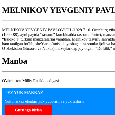
MELNIKOV YEVGENIY PAV
MELNIKOV YEVGENIY PAVLOVICH (1928.7.10. Orenburg viloyati) — O’z
(1960-88), ayni paytda “rassom” kombinatida rassom. Portret, manzara
“Issiqko’l” turkum manzaralarini yaratgan. Melnikov tasviriy san’atdagi
ham tanilgan bo’lib, she’rlari o’tmishda yashagan rassomlar ijoli va 
O’zbekiston (Buxoro va Nukus) muzeylaridap joy olgan. “Do’stlik” o
Manba
O'zbekiston Milliy Ensiklopediyasi
TEZ YUK MARKAZ
Yuk markaz elonlari yuk yuborish va yuk tashish
Guruhga kirish