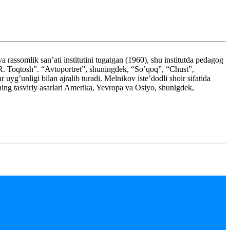
mlik san’ati institutini tugatgan (1960), shu institutda pedagog
s R. Toqtosh”. “Avtoportret”, shuningdek, “So’qoq”, “Chust”,
uyg’unligi bilan ajralib turadi. Melnikov iste’dodli shoir sifatida
ning tasviriy asarlari Amerika, Yevropa va Osiyo, shunigdek,