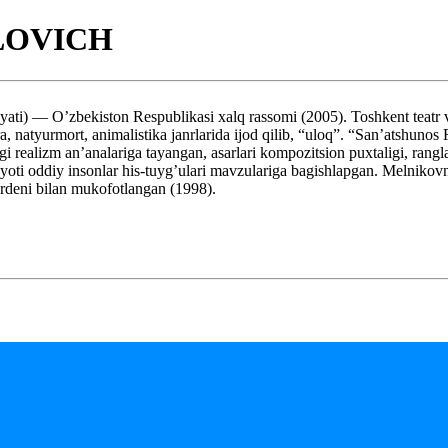
LOVICH
bekiston Respublikasi xalq rassomi (2005). Toshkent teatr va rasso
, natyurmort, animalistika janrlarida ijod qilib, “uloq”. “San’atshuno
 realizm an’analariga tayangan, asarlari kompozitsion puxtaligi, ranglar 
hayoti oddiy insonlar his-tuyg’ulari mavzulariga bagishlapgan. Melnikov
rdeni bilan mukofotlangan (1998).