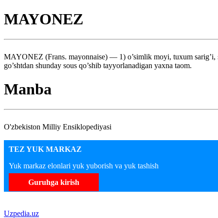
MAYONEZ
MAYONEZ (Frans. mayonnaise) — 1) o’simlik moyi, tuxum sarig’i, sirka
go’shtdan shunday sous qo’shib tayyorlanadigan yaxna taom.
Manba
O'zbekiston Milliy Ensiklopediyasi
TEZ YUK MARKAZ
Yuk markaz elonlari yuk yuborish va yuk tashish
Guruhga kirish
Uzpedia.uz