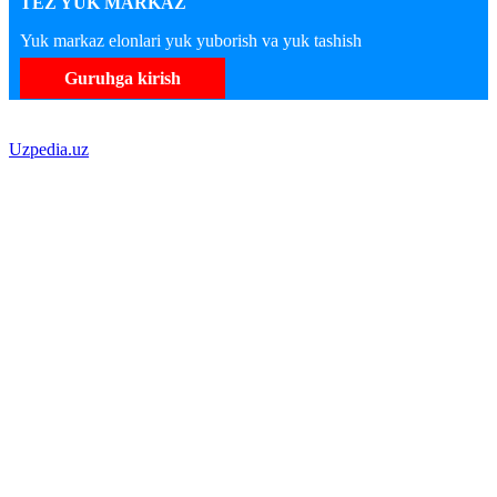
TEZ YUK MARKAZ
Yuk markaz elonlari yuk yuborish va yuk tashish
Guruhga kirish
Uzpedia.uz