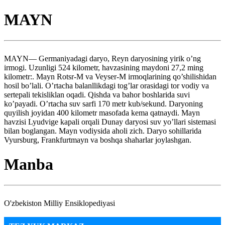
MAYN
MAYN— Germaniyadagi daryo, Reyn daryosining yirik o’ng
irmogi. Uzunligi 524 kilometr, havzasining maydoni 27,2 ming
kilometr:. Mayn Rotsr-M va Veyser-M irmoqlarining qo’shilishidan
hosil bo’lali. O’rtacha balanllikdagi tog’lar orasidagi tor vodiy va
sertepali tekisliklan oqadi. Qishda va bahor boshlarida suvi
ko’payadi. O’rtacha suv sarfi 170 metr kub/sekund. Daryoning
quyilish joyidan 400 kilometr masofada kema qatnaydi. Mayn
havzisi Lyudvige kapali orqali Dunay daryosi suv yo’llari sistemasi
bilan boglangan. Mayn vodiysida aholi zich. Daryo sohillarida
Vyursburg, Frankfurtmayn va boshqa shaharlar joylashgan.
Manba
O'zbekiston Milliy Ensiklopediyasi