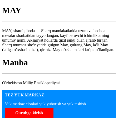
MAY
MAY, sharob, boda — Sharq mamlakatlarida uzum va boshqa
mevalar sharbatidan tayyorlangan, kayf beruvchi ichimliklarning
umumiy nomi. Aksariyat hollarda qizil rangi bilan ajralib turgan.
Sharq mumtoz she’riyatida gulgun May, gulrang May, la’li May
(la’lga o’xshash qizil), qirmizi May o’xshatmalari ko’p qo’llanilgan.
Manba
O'zbekiston Milliy Ensiklopediyasi
TEZ YUK MARKAZ
Yuk markaz elonlari yuk yuborish va yuk tashish
Guruhga kirish