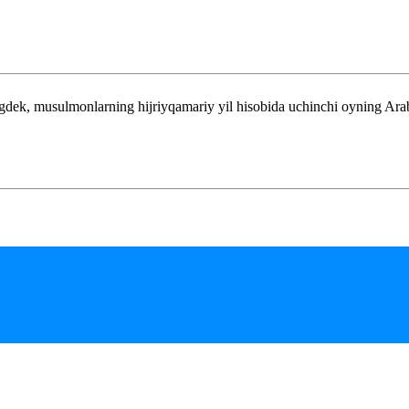
k, musulmonlarning hijriyqamariy yil hisobida uchinchi oyning Arab