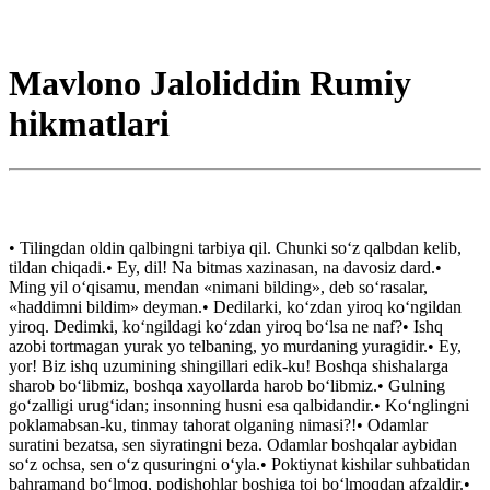
Mavlono Jaloliddin Rumiy
hikmatlari
• Tilingdan oldin qalbingni tarbiya qil. Chunki so‘z qalbdan kelib,
tildan chiqadi.• Ey, dil! Na bitmas xazinasan, na davosiz dard.•
Ming yil o‘qisamu, mendan «nimani bilding», deb so‘rasalar,
«haddimni bildim» deyman.• Dedilarki, ko‘zdan yiroq ko‘ngildan
yiroq. Dedimki, ko‘ngildagi ko‘zdan yiroq bo‘lsa ne naf?• Ishq
azobi tortmagan yurak yo telbaning, yo murdaning yuragidir.• Ey,
yor! Biz ishq uzumining shingillari edik-ku! Boshqa shishalarga
sharob bo‘libmiz, boshqa xayollarda harob bo‘libmiz.• Gulning
go‘zalligi urug‘idan; insonning husni esa qalbidandir.• Ko‘nglingni
poklamabsan-ku, tinmay tahorat olganing nimasi?!• Odamlar
suratini bezatsa, sen siyratingni beza. Odamlar boshqalar aybidan
so‘z ochsa, sen o‘z qusuringni o‘yla.• Poktiynat kishilar suhbatidan
bahramand bo‘lmoq, podishohlar boshiga toj bo‘lmoqdan afzaldir.•