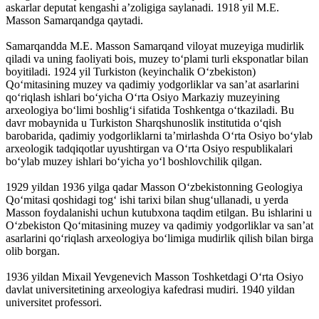
askarlar deputat kengashi a’zoligiga saylanadi. 1918 yil M.E.
Masson Samarqandga qaytadi.
Samarqandda M.E. Masson Samarqand viloyat muzeyiga mudirlik
qiladi va uning faoliyati bois, muzey to‘plami turli eksponatlar bilan
boyitiladi. 1924 yil Turkiston (keyinchalik O‘zbekiston)
Qo‘mitasining muzey va qadimiy yodgorliklar va san’at asarlarini
qo‘riqlash ishlari bo‘yicha O‘rta Osiyo Markaziy muzeyining
arxeologiya bo‘limi boshlig‘i sifatida Toshkentga o‘tkaziladi. Bu
davr mobaynida u Turkiston Sharqshunoslik institutida o‘qish
barobarida, qadimiy yodgorliklarni ta’mirlashda O‘rta Osiyo bo‘ylab
arxeologik tadqiqotlar uyushtirgan va O‘rta Osiyo respublikalari
bo‘ylab muzey ishlari bo‘yicha yo‘l boshlovchilik qilgan.
1929 yildan 1936 yilga qadar Masson O‘zbekistonning Geologiya
Qo‘mitasi qoshidagi tog‘ ishi tarixi bilan shug‘ullanadi, u yerda
Masson foydalanishi uchun kutubxona taqdim etilgan. Bu ishlarini u
O‘zbekiston Qo‘mitasining muzey va qadimiy yodgorliklar va san’at
asarlarini qo‘riqlash arxeologiya bo‘limiga mudirlik qilish bilan birga
olib borgan.
1936 yildan Mixail Yevgenevich Masson Toshketdagi O‘rta Osiyo
davlat universitetining arxeologiya kafedrasi mudiri. 1940 yildan
universitet professori.