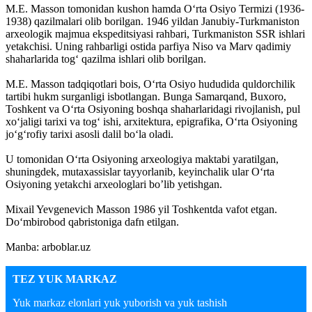
M.E. Masson tomonidan kushon hamda O‘rta Osiyo Termizi (1936-
1938) qazilmalari olib borilgan. 1946 yildan Janubiy-Turkmaniston
arxeologik majmua ekspeditsiyasi rahbari, Turkmaniston SSR ishlari
yetakchisi. Uning rahbarligi ostida parfiya Niso va Marv qadimiy
shaharlarida tog‘ qazilma ishlari olib borilgan.
M.E. Masson tadqiqotlari bois, O‘rta Osiyo hududida quldorchilik
tartibi hukm surganligi isbotlangan. Bunga Samarqand, Buxoro,
Toshkent va O‘rta Osiyoning boshqa shaharlaridagi rivojlanish, pul
xo‘jaligi tarixi va tog‘ ishi, arxitektura, epigrafika, O‘rta Osiyoning
jo‘g‘rofiy tarixi asosli dalil bo‘la oladi.
U tomonidan O‘rta Osiyoning arxeologiya maktabi yaratilgan,
shuningdek, mutaxassislar tayyorlanib, keyinchalik ular O‘rta
Osiyoning yetakchi arxeologlari bo’lib yetishgan.
Mixail Yevgenevich Masson 1986 yil Toshkentda vafot etgan.
Do‘mbirobod qabristoniga dafn etilgan.
Manba: arboblar.uz
TEZ YUK MARKAZ
Yuk markaz elonlari yuk yuborish va yuk tashish