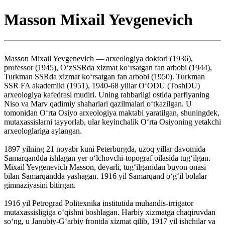
Masson Mixail Yevgenevich
Masson Mixail Yevgenevich — arxeologiya doktori (1936),
professor (1945), O‘zSSRda xizmat ko‘rsatgan fan arbobi (1944),
Turkman SSRda xizmat ko‘rsatgan fan arbobi (1950). Turkman
SSR FA akademiki (1951), 1940-68 yillar O‘ODU (ToshDU)
arxeologiya kafedrasi mudiri. Uning rahbarligi ostida parfiyaning
Niso va Marv qadimiy shaharlari qazilmalari o‘tkazilgan. U
tomonidan O‘rta Osiyo arxeologiya maktabi yaratilgan, shuningdek,
mutaxassislarni tayyorlab, ular keyinchalik O‘rta Osiyoning yetakchi
arxeologlariga aylangan.
1897 yilning 21 noyabr kuni Peterburgda, uzoq yillar davomida
Samarqandda ishlagan yer o‘lchovchi-topograf oilasida tug‘ilgan.
Mixail Yevgenevich Masson, deyarli, tug‘ilganidan buyon onasi
bilan Samarqandda yashagan. 1916 yil Samarqand o‘g‘il bolalar
gimnaziyasini bitirgan.
1916 yil Petrograd Politexnika institutida muhandis-irrigator
mutaxassisligiga o‘qishni boshlagan. Harbiy xizmatga chaqiruvdan
so‘ng, u Janubiy-G‘arbiy frontda xizmat qilib, 1917 yil ishchilar va