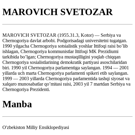
MAROVICH SVETOZAR
MAROVICH SVETOZAR (1955.31.3, Kotor) — Serbiya va
Chernogoriya davlat arbobi. Podgorisadagi universitetni tugatgan.
1990 yilgacha Chernogoriya sotsialistik yoshlar Ittifoqi raisi bo’lib
ishlagan, Chernogoriya kommunistlar Ittifoqi MK Prezidiumi
tarkibida bo’lgan; Chernogoriya mustaqilligini yoqlab chiqqan
Chernogoriya sosialistlarining demokratik partiyasi asoschilaridan
biri. 1990 yil Chernogoriya parlamentiga saylangan. 1994 — 2001
yillarda uch marta Chernogoriya parlamenti spikeri etib saylangan.
1999 — 2003 yillarda Chernogoriya parlamentida tashqi siyosat va
xalqaro munosabatlar qo’mitasi raisi, 2003 yil 7 martdan Serbiya va
Chernogoriya Prezidenti.
Manba
O'zbekiston Milliy Ensiklopediyasi