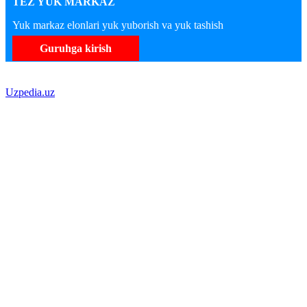
TEZ YUK MARKAZ
Yuk markaz elonlari yuk yuborish va yuk tashish
Guruhga kirish
Uzpedia.uz