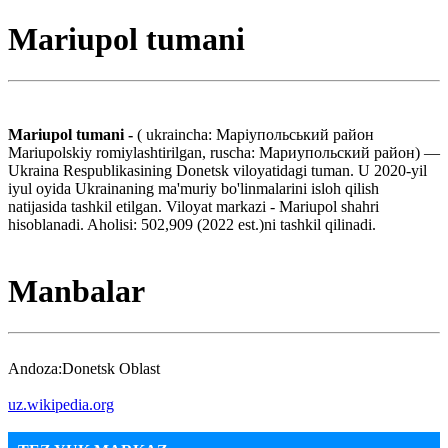
Mariupol tumani
Mariupol tumani -
( ukraincha: Маріупольський район
Mariupolskiy romiylashtirilgan, ruscha: Мариупольский район) —
Ukraina Respublikasining Donetsk viloyatidagi tuman. U 2020-yil
iyul oyida Ukrainaning ma'muriy bo'linmalarini isloh qilish
natijasida tashkil etilgan. Viloyat markazi - Mariupol shahri
hisoblanadi. Aholisi: 502,909 (2022 est.)ni tashkil qilinadi.
Manbalar
Andoza:Donetsk Oblast
uz.wikipedia.org