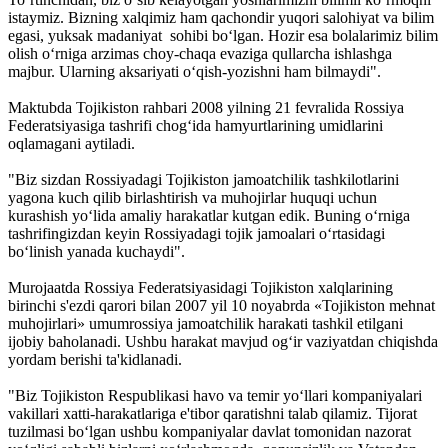
istaymiz. Bizning xalqimiz ham qachondir yuqori salohiyat va bilim
egasi, yuksak madaniyat sohibi bo‘lgan. Hozir esa bolalarimiz bilim
olish o‘rniga arzimas choy-chaqa evaziga qullarcha ishlashga
majbur. Ularning aksariyati o‘qish-yozishni ham bilmaydi".
Maktubda Tojikiston rahbari 2008 yilning 21 fevralida Rossiya
Federatsiyasiga tashrifi chog‘ida hamyurtlarining umidlarini
oqlamagani aytiladi.
"Biz sizdan Rossiyadagi Tojikiston jamoatchilik tashkilotlarini
yagona kuch qilib birlashtirish va muhojirlar huquqi uchun
kurashish yo‘lida amaliy harakatlar kutgan edik. Buning o‘rniga
tashrifingizdan keyin Rossiyadagi tojik jamoalari o‘rtasidagi
bo‘linish yanada kuchaydi".
Murojaatda Rossiya Federatsiyasidagi Tojikiston xalq­larining
birinchi s'ezdi qarori bilan 2007 yil 10 noyabrda «Tojikiston mehnat
muhojirlari» umumrossiya jamoatchilik harakati tashkil etilgani
ijobiy baholanadi. Ushbu harakat mavjud og‘ir vaziyatdan chiqishda
yordam berishi ta'kidlanadi.
"Biz Tojikiston Respublikasi havo va temir yo‘llari kompaniyalari
vakillari xatti-harakatlariga e'tibor qaratishni talab qilamiz. Tijorat
tuzilmasi bo‘lgan ushbu kompaniyalar davlat tomonidan nazorat