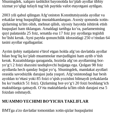
Shuningdek, xal­q­aro tashkilot bayonotida ko‘plab ayollar tibbiy
xizmat yo‘qligi tufayli tug‘ish paytida vafot etayotgani aytilgan.
2003 yili qabul qilingan Afg‘onis­ton Konstitutsiyasida ayollar va
erkaklar teng huquqliligi mustahkamlangan. Asosiy qonunda xotin-
qizlarning ta'lim olish, mehnat qilish, siyosiy hayotda ishtirok etish
huquqlari ham tiklangan. Amaldagi tartibga ko‘ra, parlamentning
quyi palatasida 25 foiz, senatda esa 17 foiz joy ayollarga tegishli
bo‘lishi kerak. Ayni paytda qonunchilik idorasidagi 250 o‘rindan 64
tasini ayollar egallaganlar.
Ayrim ijobiy natijalarni e'tirof etgan holda afg‘on davlatida ayollar
bilan bog‘liq ko‘plab muammolar mavjudligini ham aytib o‘tish
kerak. Kuzatishlarga qaraganda, hozirda afg‘on ayollarning bor-
yo‘g‘i 2 foizi shaxsini tasdiqlovchi hujjatga ega. Qolgan 98 foiz
ayollarda hech qanday hujjat yo‘q. Shuning­dek, mamlakat ayollari
orasida savodsizlik darajasi juda yuqori. Afg‘onistondagi har besh
ayoldan to‘rttasi yoki 85 foizi o‘qish-yozishni bilmaydi (erkaklarda
bu ko‘rsatkich 51 foiz). Qizlarning bor-yo‘g‘i 20 foizi boshlang‘ich
maktablarga qatnaydi. O‘rta maktablarda ta'lim olish darajasi esa 5
foizdan oshmaydi.
MUAMMO YECHIMI BO‘YICHA TAKLIFLAR
BMTga a'zo davlatlar tomonidan xotin-qizlar huquqlarini