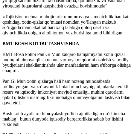
yo‘qligi sababli bizlarni xo‘rlashmoqda, qonunsizlik va Vatandan
yiroqdagi fuqarolarni qaqshatish evaziga boyishmoqda".
«Tojikiston mehnat muhojirlari» umumrossiya jamoatchilik harakati
qoshidagi xotin-qizlar qo‘mitasi nomidan yo‘llangan maktub
so‘nggida mamlakat rahbari xalq talabiga quloq osishi va
qiyinchilikda qolgan aholi tomon yuz burishiga umid bildirilgan.
BMT BOSH KOTIBI TASHVISHDA
BMT Bosh kotibi Pan Gi Mun xal­q­aro hamjamiyatni xotin-qizlar
huquqini himoya qilish uchun sarmoya miqdorini oshirish va milliy
byudjetlarni shakllantirishda ular manfaatlarini ham e'tiborga olishga
chaqirdi.
Pan Gi Mun xotin-qizlarga hali ham noteng munosabatda
bo‘linayotgani va zo‘ravonlik holatlari uchrayotgani, ularda kerakli
resurs va iqtisodiy imkoniyat mavjud emasligi, muhim qarorlarni
qabul qilishda ularning fikri inobatga olinmayotganini tashvish bilan
qayd etdi.
Bosh kotib ayollarni himoyalash yo‘lida ajratiladigan qo‘shimcha
mablag‘ butun dunyoda iqtisodiy barqarorlikka sabab bo‘lishini
ta'kidladi.