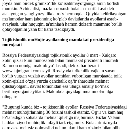
joyda ham birdek g‘amxo‘rlik ko‘rsatilmayotganiga amin bo‘lish
mumkin. Achinarlisi, mazkur noxush holatlar ma'rifat asri deb
atalayotgan yangi yuzyillikda ro‘y bermoqda. Quyida keltirilayotgan
ma'lumotlar ham jahonning ko‘plab davlatlarida ayollarni asrab-
avaylash, ular huquqini ta'minlash hamon dolzarb muammo bo‘lib
qolayotganini yana bir karra tasdiqlaydi.
Tojikistonlik muHojir ayollarning mamlakat prezidentiga
murojaati
Rossiya Federatsiyasidagi tojikis­tonlik ayollar 8 mart - Xalqaro
xotin-qizlar kuni munosabati bilan mamlakat prezidenti Imomali
Rahmon nomiga maktub yo‘llashdi, deb xabar beradi
www.tajmigrant.com sayti. Rossiyada tirikchilik vajidan sarson
bo‘lib yurgan yuzlab ayollar nomidan yuborilgan murojaatda tojik
xotin-qizlari o‘zga yurtda qanchalik og‘ir sharoitda mehnat
qilishayotgani, davlat tomonidan esa ularga amaliy ko‘mak
berilmayotgani aytiladi. Maktubda quyidagi muammolar tilga
olingan:
"Bugungi kunda biz - tojikistonlik ayollar, Rossiya Federatsiyasidagi
mehnat muhojirlarining 30 foizini tashkil etamiz. Og‘ir va kam haq
to‘lanadigan sohalarda mehnat qilishga majburmiz. Bizlar Vatanni
haddan ziyod muhtojlik tufayli tark etganmiz. Bolalarimiz uyda
qarovsiz, mehrsiz qolmasligi uchun ularni ham o‘zimiz bilan olib