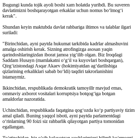
Bugungi kunda tojik ayoli boshi xam holatda yuribdi. Bu suveren
davlatimizni boshqarayotgan erkaklar uchun nomus bo‘lmog‘i
kerak".
Shundan keyin maktubda davlat rahbariga iltimos va talablar ilgari
suriladi:
"Birinchidan, ayni paytda hukumat tarkibida kadrlar almashuvini
amalga oshirish kerak. Sizning atrofingizga asosan yaqin
qarindoshlaringizdan iborat jamoa yig‘ilib olgan. Biz Iroqdagi
Saddam Husayn (mamlakatni o‘g‘il va kuyovlari bosh­qargan),
Qirg‘izistondagi Asqar Akaev (hokimiyatdan ag‘darilishiga
qizlarining erkaliklari sabab bo‘ldi) taqdiri takrorlanishini
istamaymiz.
Ikkinchidan, respublikada demokratik tamoyillr mavjud emas,
ommaviy axborot vositalari korruptsiya botqog‘iga botgan
amaldorlar nazoratida.
Uchinchidan, respublikada faqatgina qog‘ozda ko‘p partiyaviy tizim
amal qiladi. Buning yaqqol isboti, ayni paytda parlamentdagi
o‘rinlarning 90 foizi siz rahbarlik qilayotgan partiya tomonidan
egallangan.
To‘rtinchidan, biz o‘sib kelayotgan yoshlarimizni bilimli ko‘rmoqni