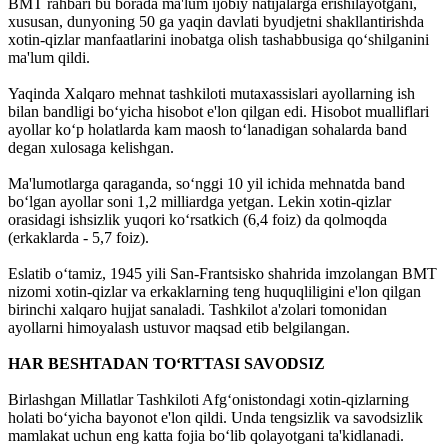
BMT rahbari bu borada ma'lum ijobiy natijalarga erishilayotgani,
xususan, dunyoning 50 ga yaqin davlati byudjetni shakllantirishda
xotin-qizlar manfaatlarini inobatga olish tashabbusiga qo‘shilganini
ma'lum qildi.
Yaqinda Xalqaro mehnat tashkiloti mutaxassislari ayollarning ish
bilan bandligi bo‘yicha hisobot e'lon qilgan edi. Hisobot mualliflari
ayollar ko‘p holatlarda kam maosh to‘lanadigan sohalarda band
degan xulosaga kelishgan.
Ma'lumotlarga qaraganda, so‘nggi 10 yil ichida mehnatda band
bo‘lgan ayollar soni 1,2 milliardga yetgan. Lekin xotin-qizlar
orasidagi ishsizlik yuqori ko‘rsatkich (6,4 foiz) da qolmoqda
(erkaklarda - 5,7 foiz).
Eslatib o‘tamiz, 1945 yili San-Frantsisko shahrida imzolangan BMT
nizomi xotin-qizlar va erkaklarning teng huquqliligini e'lon qilgan
birinchi xalqaro hujjat sanaladi. Tashkilot a'zolari tomonidan
ayollarni himoyalash ustuvor maqsad etib belgilangan.
HAR BESHTADAN TO‘RTTASI SAVODSIZ
Birlashgan Millatlar Tashkiloti Afg‘onistondagi xotin-qizlarning
holati bo‘yicha bayonot e'lon qildi. Unda tengsizlik va savodsizlik
mamlakat uchun eng katta fojia bo‘lib qolayotgani ta'kidlanadi.