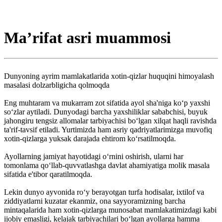
Ma’rifat asri muammosi
Dunyoning ayrim mamlakatlarida xotin-qizlar huquqini himoyalash
masalasi dolzarbligicha qolmoqda
Eng muhtaram va mukarram zot sifatida ayol sha'niga ko‘p yaxshi
so‘zlar aytiladi. Dunyodagi barcha yaxshiliklar sababchisi, buyuk
jahongiru tengsiz allomalar tarbiyachisi bo‘lgan xilqat haqli ravishda
ta'rif-tavsif etiladi. Yurtimizda ham asriy qadriyatlarimizga muvofiq
xotin-qizlarga yuksak darajada ehtirom ko‘rsatilmoqda.
Ayollarning jamiyat hayotidagi o‘rnini oshirish, ularni har
tomonlama qo‘llab-quvvatlashga davlat ahamiyatiga molik masala
sifatida e'tibor qaratilmoqda.
Lekin dunyo ayvonida ro‘y berayotgan turfa hodisalar, ixtilof va
ziddiyatlarni kuzatar ekanmiz, ona sayyoramizning barcha
mintaqalarida ham xotin-qizlarga munosabat mamlakatimizdagi kabi
ijobiy emasligi, kelajak tarbiyachilari bo‘lgan ayollarga hamma