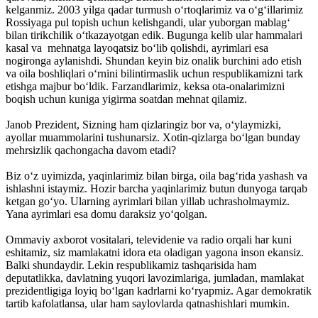
kelganmiz. 2003 yilga qadar turmush o‘rtoqlarimiz va o‘g‘illarimiz
Rossiyaga pul topish uchun kelishgandi, ular yuborgan mablag‘
bilan tirikchilik o‘tkazayotgan edik. Bugunga kelib ular hammalari
kasal va mehnatga layoqatsiz bo‘lib qolishdi, ayrimlari esa
nogironga aylanishdi. Shundan keyin biz onalik burchini ado etish
va oila boshliqlari o‘rnini bilintirmaslik uchun respublikamizni tark
etishga majbur bo‘ldik. Farzandlarimiz, keksa ota-onalarimizni
boqish uchun kuniga yigirma soatdan mehnat qilamiz.
Janob Prezident, Sizning ham qizlaringiz bor va, o‘ylaymizki,
ayollar muammolarini tushunarsiz. Xotin-qizlarga bo‘lgan bunday
mehrsizlik qachongacha davom etadi?
Biz o‘z uyimizda, yaqinlarimiz bilan birga, oila bag‘rida yashash va
ishlashni istaymiz. Hozir barcha yaqinlarimiz butun dunyoga tarqab
ketgan go‘yo. Ularning ayrimlari bilan yillab uchrasholmaymiz.
Yana ayrimlari esa domu daraksiz yo‘qolgan.
Ommaviy axborot vositalari, televidenie va radio orqali har kuni
eshitamiz, siz mamlakatni idora eta oladigan yagona inson ekansiz.
Balki shundaydir. Lekin respublikamiz tashqarisida ham
deputatlikka, davlatning yuqori lavozimlariga, jumladan, mamlakat
prezidentligiga loyiq bo‘lgan kadrlarni ko‘ryapmiz. Agar demokratik
tartib kafolatlansa, ular ham saylovlarda qatnashishlari mumkin.