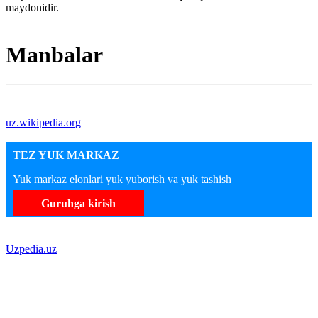
maydonidir.
Manbalar
uz.wikipedia.org
TEZ YUK MARKAZ
Yuk markaz elonlari yuk yuborish va yuk tashish
Guruhga kirish
Uzpedia.uz