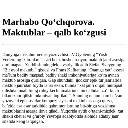
Marhabo Qo‘chqorova.
Maktublar – qalb ko‘zgusi
Dunyoga mashhur nemis yozuvchisi I.V.Gyotening “Yosh
Verterning iztiroblari” asari bejiz boshdan-oyoq maktub janri asosiga
qurilmagan. Xuddi shuningdek, avstriyalik adib Stefan Sveygning
“Bir ayol maktubi” qissasi va Frans Kafkaning “Otamga xat” essesi
ma’lum badiiy maqsad, badiiy shakl imkoniyatlariga ko‘ra aynan
maktub asosiga qurilgan. Gap shundaki, ijodkor epik tur janrlarida
maktub janridan foyda-lanar ekan, bunda “xat janri orqali murojaat
qilishda muallifning ruhiy kechinmalarini chin qalbdan zo‘r kuch
bilan izhor qilish imkoniyati tug‘iladi”. Shuning uchun ham ba’zan
yozuvchi epik asarlar kompozitsiyasini maktub asosiga qursa,
ba’zida esa asar tarkibida qahramonlarning bir-biriga yozishma
maktublarini asarga ilova qiladi. Yuqorida aytib o‘tgani-mizdek, xat
shakli chet el va g‘arbiy Yevropa adabiyotida alohida adabiy janr
sifatida keng tarqalgan.