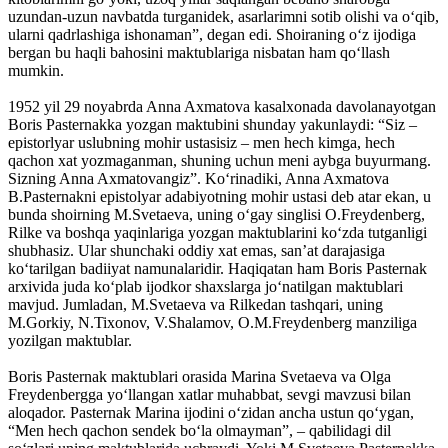
uzundan-uzun navbatda turganidek, asarlarimni sotib olishi va o‘qib,
ularni qadrlashiga ishonaman”, degan edi. Shoiraning o‘z ijodiga
bergan bu haqli bahosini maktublariga nisbatan ham qo‘llash
mumkin.
1952 yil 29 noyabrda Anna Axmatova kasalxonada davolanayotgan
Boris Pasternakka yozgan maktubini shunday yakunlaydi: “Siz –
epistorlyar uslubning mohir ustasisiz – men hech kimga, hech
qachon xat yozmaganman, shuning uchun meni aybga buyurmang.
Sizning Anna Axmatovangiz”. Ko‘rinadiki, Anna Axmatova
B.Pasternakni epistolyar adabiyotning mohir ustasi deb atar ekan, u
bunda shoirning M.Svetaeva, uning o‘gay singlisi O.Freydenberg,
Rilke va boshqa yaqinlariga yozgan maktublarini ko‘zda tutganligi
shubhasiz. Ular shunchaki oddiy xat emas, san’at darajasiga
ko‘tarilgan badiiyat namunalaridir. Haqiqatan ham Boris Pasternak
arxivida juda ko‘plab ijodkor shaxslarga jo‘natilgan maktublari
mavjud. Jumladan, M.Svetaeva va Rilkedan tashqari, uning
M.Gorkiy, N.Tixonov, V.Shalamov, O.M.Freydenberg manziliga
yozilgan maktublar.
Boris Pasternak maktublari orasida Marina Svetaeva va Olga
Freydenbergga yo‘llangan xatlar muhabbat, sevgi mavzusi bilan
aloqador. Pasternak Marina ijodini o‘zidan ancha ustun qo‘ygan,
“Men hech qachon sendek bo‘la olmayman”, – qabilidagi dil