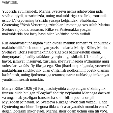
yolg‘izlik.
Yuqorida aytilganidek, Marina Svetaeva nemis adabiyotini juda
sevib o‘qiydi, nazarimizda, uning maktublariga xos lirik, romantik
uslub I.V.Gyotening ta’sirida yuzaga kelgandek. Shubhasiz,
Gyotening “Yosh Verterning iztiroblari” romaniga xos uslub Marina
Svetaeva ijodida, xususan, Rilke va Pasternakka yozgan
maktublarida bor bo‘y basti bilan ko‘rinish berib turibdi.
Rus adabiyotshunosligida “uch ovozli maktub roman” “Uchburchak
maktubchilik” deb nom olgan yozishmalarda Mariya Rilke, Marina
Svetaeva, Boris Pasternakning o‘ziga xos badiiy-estetik olami,
dunyoqarashi, badiiy tafakkuri yorqin anglashiladi. Ular adabiyot,
hayot, jamiyat, insoniyat, xususan, she’riyat haqida o‘zlarining aniq
xulosalari va falsafiy fikriga ega. Shu jihatdan qaralganda, yozuvchi
maktublarini sinchkovlik bilan o‘rganish ijodkorning poetik olamini
kashf etish, uning ijodxonasiga teranroq nazar tashlashga imkoniyat
yaratishini sezish mumkin.
Mariya Rilke 1926 yil Parij nashriyotida chop etilgan o‘zining ilk
fransuz tilida bitilgan “Bog‘lar” she’riy to‘plamini Marinaga dastxati
va unga atab yozilgan fransuzcha she’r bilan pochta orqali
Myuzodan jo‘natadi. M.Svetaeva Rilkega javob xati yozadi. Unda
Gyotening mashhur “begona tilda zo‘r asar yaratish mumkin emas”
degan iborasini inkor etadi. Marina shoir odam uchun ona tili yo‘q,