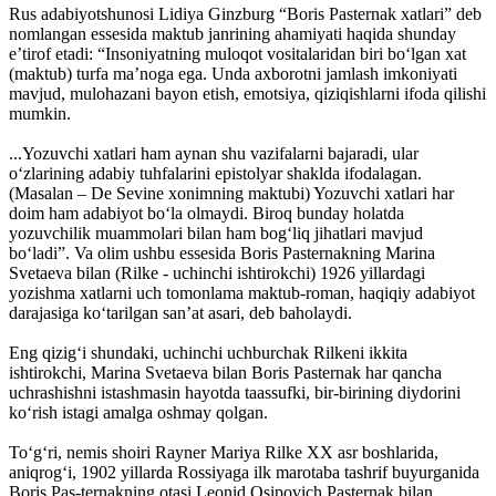
Rus adabiyotshunosi Lidiya Ginzburg “Boris Pasternak xatlari” deb
nomlangan essesida maktub janrining ahamiyati haqida shunday
e’tirof etadi: “Insoniyatning muloqot vositalaridan biri bo‘lgan xat
(maktub) turfa ma’noga ega. Unda axborotni jamlash imkoniyati
mavjud, mulohazani bayon etish, emotsiya, qiziqishlarni ifoda qilishi
mumkin.
...Yozuvchi xatlari ham aynan shu vazifalarni bajaradi, ular
o‘zlarining adabiy tuhfalarini epistolyar shaklda ifodalagan.
(Masalan – De Sevine xonimning maktubi) Yozuvchi xatlari har
doim ham adabiyot bo‘la olmaydi. Biroq bunday holatda
yozuvchilik muammolari bilan ham bog‘liq jihatlari mavjud
bo‘ladi”. Va olim ushbu essesida Boris Pasternakning Marina
Svetaeva bilan (Rilke - uchinchi ishtirokchi) 1926 yillardagi
yozishma xatlarni uch tomonlama maktub-roman, haqiqiy adabiyot
darajasiga ko‘tarilgan san’at asari, deb baholaydi.
Eng qizig‘i shundaki, uchinchi uchburchak Rilkeni ikkita
ishtirokchi, Marina Svetaeva bilan Boris Pasternak har qancha
uchrashishni istashmasin hayotda taassufki, bir-birining diydorini
ko‘rish istagi amalga oshmay qolgan.
To‘g‘ri, nemis shoiri Rayner Mariya Rilke XX asr boshlarida,
aniqrog‘i, 1902 yillarda Rossiyaga ilk marotaba tashrif buyurganida
Boris Pas-ternakning otasi Leonid Osipovich Pasternak bilan