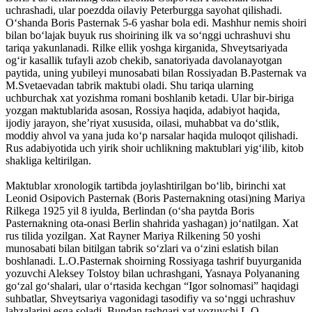
uchrashadi, ular poezdda oilaviy Peterburgga sayohat qilishadi.
O‘shanda Boris Pasternak 5-6 yashar bola edi. Mashhur nemis shoiri
bilan bo‘lajak buyuk rus shoirining ilk va so‘nggi uchrashuvi shu
tariqa yakunlanadi. Rilke ellik yoshga kirganida, Shveytsariyada
og‘ir kasallik tufayli azob chekib, sanatoriyada davolanayotgan
paytida, uning yubileyi munosabati bilan Rossiyadan B.Pasternak va
M.Svetaevadan tabrik maktubi oladi. Shu tariqa ularning
uchburchak xat yozishma romani boshlanib ketadi. Ular bir-biriga
yozgan maktublarida asosan, Rossiya haqida, adabiyot haqida,
ijodiy jarayon, she’riyat xususida, oilasi, muhabbat va do‘stlik,
moddiy ahvol va yana juda ko‘p narsalar haqida muloqot qilishadi.
Rus adabiyotida uch yirik shoir uchlikning maktublari yig‘ilib, kitob
shakliga keltirilgan.
Maktublar xronologik tartibda joylashtirilgan bo‘lib, birinchi xat
Leonid Osipovich Pasternak (Boris Pasternakning otasi)ning Mariya
Rilkega 1925 yil 8 iyulda, Berlindan (o‘sha paytda Boris
Pasternakning ota-onasi Berlin shahrida yashagan) jo‘natilgan. Xat
rus tilida yozilgan. Xat Rayner Mariya Rilkening 50 yoshi
munosabati bilan bitilgan tabrik so‘zlari va o‘zini eslatish bilan
boshlanadi. L.O.Pasternak shoirning Rossiyaga tashrif buyurganida
yozuvchi Aleksey Tolstoy bilan uchrashgani, Yasnaya Polyananing
go‘zal go‘shalari, ular o‘rtasida kechgan “Igor solnomasi” haqidagi
suhbatlar, Shveytsariya vagonidagi tasodifiy va so‘nggi uchrashuv
lahzalarini esga soladi. Bundan tashqari xat yozuvchi L.O.