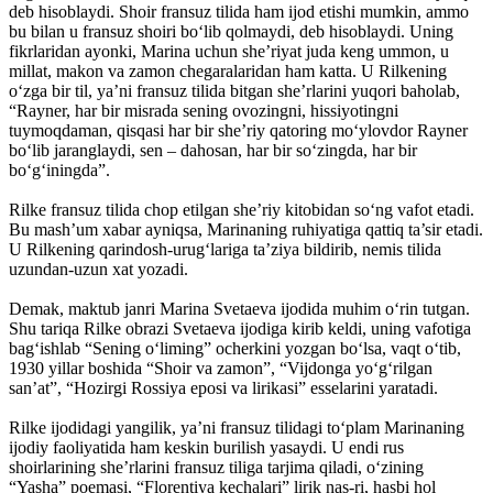
deb hisoblaydi. Shoir fransuz tilida ham ijod etishi mumkin, ammo
bu bilan u fransuz shoiri bo‘lib qolmaydi, deb hisoblaydi. Uning
fikrlaridan ayonki, Marina uchun she’riyat juda keng ummon, u
millat, makon va zamon chegaralaridan ham katta. U Rilkening
o‘zga bir til, ya’ni fransuz tilida bitgan she’rlarini yuqori baholab,
“Rayner, har bir misrada sening ovozingni, hissiyotingni
tuymoqdaman, qisqasi har bir she’riy qatoring mo‘ylovdor Rayner
bo‘lib jaranglaydi, sen – dahosan, har bir so‘zingda, har bir
bo‘g‘iningda”.
Rilke fransuz tilida chop etilgan she’riy kitobidan so‘ng vafot etadi.
Bu mash’um xabar ayniqsa, Marinaning ruhiyatiga qattiq ta’sir etadi.
U Rilkening qarindosh-urug‘lariga ta’ziya bildirib, nemis tilida
uzundan-uzun xat yozadi.
Demak, maktub janri Marina Svetaeva ijodida muhim o‘rin tutgan.
Shu tariqa Rilke obrazi Svetaeva ijodiga kirib keldi, uning vafotiga
bag‘ishlab “Sening o‘liming” ocherkini yozgan bo‘lsa, vaqt o‘tib,
1930 yillar boshida “Shoir va zamon”, “Vijdonga yo‘g‘rilgan
san’at”, “Hozirgi Rossiya eposi va lirikasi” esselarini yaratadi.
Rilke ijodidagi yangilik, ya’ni fransuz tilidagi to‘plam Marinaning
ijodiy faoliyatida ham keskin burilish yasaydi. U endi rus
shoirlarining she’rlarini fransuz tiliga tarjima qiladi, o‘zining
“Yasha” poemasi, “Florentiya kechalari” lirik nas-ri, hasbi hol