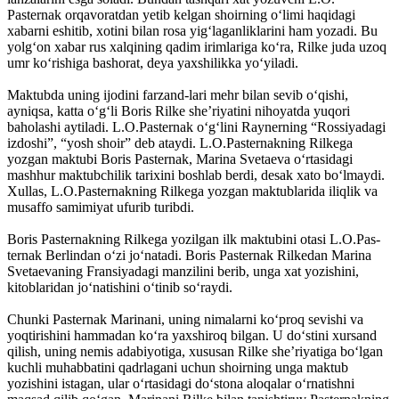
Pasternak orqavoratdan yetib kelgan shoirning o‘limi haqidagi
xabarni eshitib, xotini bilan rosa yig‘laganliklarini ham yozadi. Bu
yolg‘on xabar rus xalqining qadim irimlariga ko‘ra, Rilke juda uzoq
umr ko‘rishiga bashorat, deya yaxshilikka yo‘yiladi.
Maktubda uning ijodini farzand-lari mehr bilan sevib o‘qishi,
ayniqsa, katta o‘g‘li Boris Rilke she’riyatini nihoyatda yuqori
baholashi aytiladi. L.O.Pasternak o‘g‘lini Raynerning “Rossiyadagi
izdoshi”, “yosh shoir” deb ataydi. L.O.Pasternakning Rilkega
yozgan maktubi Boris Pasternak, Marina Svetaeva o‘rtasidagi
mashhur maktubchilik tarixini boshlab berdi, desak xato bo‘lmaydi.
Xullas, L.O.Pasternakning Rilkega yozgan maktublarida iliqlik va
musaffo samimiyat ufurib turibdi.
Boris Pasternakning Rilkega yozilgan ilk maktubini otasi L.O.Pas-
ternak Berlindan o‘zi jo‘natadi. Boris Pasternak Rilkedan Marina
Svetaevaning Fransiyadagi manzilini berib, unga xat yozishini,
kitoblaridan jo‘natishini o‘tinib so‘raydi.
Chunki Pasternak Marinani, uning nimalarni ko‘proq sevishi va
yoqtirishini hammadan ko‘ra yaxshiroq bilgan. U do‘stini xursand
qilish, uning nemis adabiyotiga, xususan Rilke she’riyatiga bo‘lgan
kuchli muhabbatini qadrlagani uchun shoirning unga maktub
yozishini istagan, ular o‘rtasidagi do‘stona aloqalar o‘rnatishni