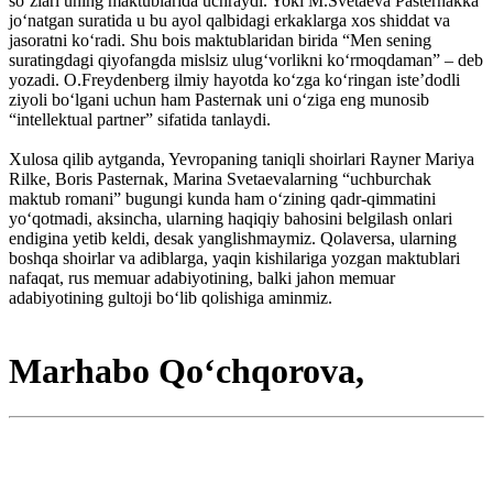
so‘zlari uning maktublarida uchraydi. Yoki M.Svetaeva Pasternakka
jo‘natgan suratida u bu ayol qalbidagi erkaklarga xos shiddat va
jasoratni ko‘radi. Shu bois maktublaridan birida “Men sening
suratingdagi qiyofangda mislsiz ulug‘vorlikni ko‘rmoqdaman” – deb
yozadi. O.Freydenberg ilmiy hayotda ko‘zga ko‘ringan iste’dodli
ziyoli bo‘lgani uchun ham Pasternak uni o‘ziga eng munosib
“intellektual partner” sifatida tanlaydi.
Xulosa qilib aytganda, Yevropaning taniqli shoirlari Rayner Mariya
Rilke, Boris Pasternak, Marina Svetaevalarning “uchburchak
maktub romani” bugungi kunda ham o‘zining qadr-qimmatini
yo‘qotmadi, aksincha, ularning haqiqiy bahosini belgilash onlari
endigina yetib keldi, desak yanglishmaymiz. Qolaversa, ularning
boshqa shoirlar va adiblarga, yaqin kishilariga yozgan maktublari
nafaqat, rus memuar adabiyotining, balki jahon memuar
adabiyotining gultoji bo‘lib qolishiga aminmiz.
Marhabo Qo‘chqorova,