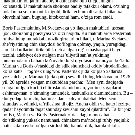
maktublari bu janrni adabiyot darajasiga olib chiqqanligini
ko‘rsatadi. U maktublarda shoirona badiiy tafakkur olami, o‘zining
bolalarcha sof romantik nigohi, lirik kechinmali satrlari bilan xat
oluvchini ham, bugungi kitobxonni ham, o‘ziga rom etadi.
Boris Pasternakning M.Svetaevaga yo‘llagan maktublari, asosan,
ijod, shoiraning poeziyasi va o‘zi haqida. Bu maktublarda Pasternak
ruhiyatining murakkab, nozik qirralari ochiladi, u Marina Svetaeva
she’riyatining chin shaydosi bo‘libgina qolmay, yaqin, yuragidagi
jamiki dardlarini, tirikchilik deb atalgan og‘ir mashaqqatli hayot
tarzini, adabiyot deb atalgan mas’uliyatli san’at yukining
muammolarini baham ko‘ruvchi do‘st qiyofasida namoyon bo‘ladi.
Marina va Boris o‘rtasidagi do‘stlik shunchaki oddiy birodarlikdan
ko‘ra katta – tog‘dek ulug‘vor. Pasternak juda ko‘plab xatlarida
yozishicha, u Marinani juda qattiq sevadi. Uning Moskvadan, 1926
yil, 20 aprelda yozgan maktubidan parcha: “Men ayni daqiqada
senga bo‘lgan kuchli ehtiroslar olamidaman, yoqimsiz gaplarni
eshitmayman, o‘zimning tumandek, tushuniksiz olamimdaman. Bu –
dunyodagi birinchi, hammasidan – oliy muhabbat. Men seni
shunday sevdimki, ta’riflashga til ojiz. Ancha oldin va hatto hozirga
qadar hayotimda faqat shunday sevishni xayol qilardim”. Ta’bir joiz
bo‘lsa, Marina va Boris Pasternak o‘rtasidagi munosabat
do‘stlikning yuksak namunasi, chinakam ma’nodagi ruhiy yaqinlik
natijasida paydo bo‘lgan sirdoshlik, hamdardlik, hamkorlikdir.