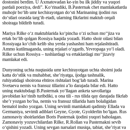
dostonini berdim. U Axmatovadan ke-yin bu ilk jiddiy va yuqori
pardali poeziya, dedi”. Ko‘rinadiki, B.Pasternak chet mamlakatlarda
muhojir bo‘lib umr kechirayotgan do‘sti Marinaning ijodini rus
do‘stlari orasida targ‘ib etadi, ularning fikrlarini maktub orqali
shoiraga bildirib turadi.
Mariya Rilke o‘z maktublarida ko‘pincha o‘zi uchun mo‘‘jiza va
ertak bo‘lib qolgan Rossiya haqida yozadi. Hatto shoir oilasi bilan
Rossiyaga ko‘chib kelib shu yerda yashashni ham rejalashtiradi.
Ammo kutilmaganda, uning rejalari o‘zgarib, Yevropaga yo‘l oladi.
Rilke uchun Rossiya – tushlardagi va ertaklardagi mo‘‘jizaviy
mamlakat edi.
Dunyoning uchta nuqtasida umr kechirayotgan uchta shoirni juda
katta do‘stlik va muhabbat, she’riyatga, ijodga tashnalik,
ruhiyatidagi shoirona ehtiros rishtalari bog‘lab turadi. Marina
Svetaeva nemis va fransuz tillarini a’lo darajada bilar edi. Hatto
uning maktubdagi B.Pasternak yo‘llagan anketa savollariga
javobidan ko‘rinib turibdiki, u ona tili - rus tilida qay darajada fikrlab
she’r yozgan bo‘lsa, nemis va fransuz tillarida ham bolaligidan
bemalol insho yozgan. Uning sevimli mamlakati qadimiy Ellada va
Germaniya, sevimli adiblari Geyne, Gyote, Gyolderlin bo‘lgan. Rus
zamonaviy shoirlaridan Boris Pasternak ijodini yuqori baholagan.
Zamonaviy yozuvchilardan Rilke, R.Rollan va Pasternakni sevib
o‘qishini yozadi. Uning sevgan narsalari musiqa, tabiat, she’riyat va