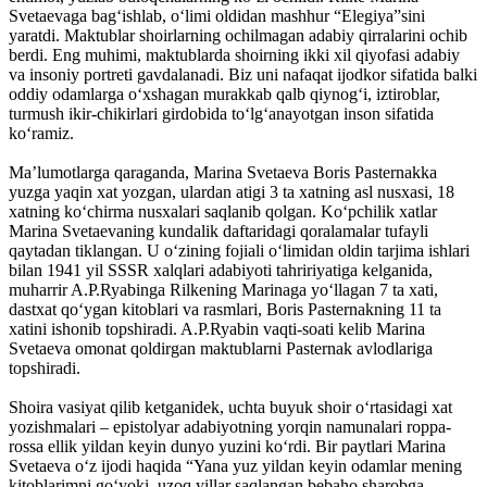
Svetaevaga bag‘ishlab, o‘limi oldidan mashhur “Elegiya”sini
yaratdi. Maktublar shoirlarning ochilmagan adabiy qirralarini ochib
berdi. Eng muhimi, maktublarda shoirning ikki xil qiyofasi adabiy
va insoniy portreti gavdalanadi. Biz uni nafaqat ijodkor sifatida balki
oddiy odamlarga o‘xshagan murakkab qalb qiynog‘i, iztiroblar,
turmush ikir-chikirlari girdobida to‘lg‘anayotgan inson sifatida
ko‘ramiz.
Ma’lumotlarga qaraganda, Marina Svetaeva Boris Pasternakka
yuzga yaqin xat yozgan, ulardan atigi 3 ta xatning asl nusxasi, 18
xatning ko‘chirma nusxalari saqlanib qolgan. Ko‘pchilik xatlar
Marina Svetaevaning kundalik daftaridagi qoralamalar tufayli
qaytadan tiklangan. U o‘zining fojiali o‘limidan oldin tarjima ishlari
bilan 1941 yil SSSR xalqlari adabiyoti tahririyatiga kelganida,
muharrir A.P.Ryabinga Rilkening Marinaga yo‘llagan 7 ta xati,
dastxat qo‘ygan kitoblari va rasmlari, Boris Pasternakning 11 ta
xatini ishonib topshiradi. A.P.Ryabin vaqti-soati kelib Marina
Svetaeva omonat qoldirgan maktublarni Pasternak avlodlariga
topshiradi.
Shoira vasiyat qilib ketganidek, uchta buyuk shoir o‘rtasidagi xat
yozishmalari – epistolyar adabiyotning yorqin namunalari roppa-
rossa ellik yildan keyin dunyo yuzini ko‘rdi. Bir paytlari Marina
Svetaeva o‘z ijodi haqida “Yana yuz yildan keyin odamlar mening
kitoblarimni go‘yoki, uzoq yillar saqlangan bebaho sharobga