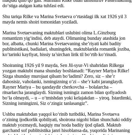
maqsad qilib qo‘gan. Marinani Rilke bilan tanishtiruv Pasternakning
do‘stiga atalgan katta tuhfasi edi.
Shu tariqa Rilke va Marina Svetaeva o‘rtasidagi ilk xat 1926 yil 3
mayda nemis shoiri tomonidan yoziladi.
Marina Svetaevaning maktublari uslubini olima L.Ginzburg
romantizm yig‘indisi, deb ataydi. Olimaning bunday atashida jon
bor, albatta, chunki Marina Svetaevaning she’riyati kabi badiiy
publitsistikasi, badialari, shuningdek, maktublarida romantik joziba,
ko‘tarinki kayfiyat, hissiy ta’sirchan lirik til bo‘rtib ko‘rinadi.
Shoiraning 1926 yil 9 mayda, Sen Jil-syur-Vi shahridan Rilkega
yozgan maktubi mana shunday boshlanadi: “Rayner Mariya Rilke!
Sizga shunday murojaat qilsam bo‘ladimi? Zero, siz – she’r
dahosisiz, vaholanki, ismingizning o‘zi – she’r kabi jaranglaydi.
Rayner Mariya – bu qandaydir cherkovcha – bolalarcha –
ritsarlarcha jaranglaydi. Sizning ismingiz zamon bilan qofiyadosh
bo‘la olmaydi, – u – o‘tmishdan yoki kelajakdan – yiroq. Istardimki,
Sizning ismingizni, Siz o‘zingiz tanlasangiz”.
Ushbu maktubdan yaqqol ko‘rinib turibdiki, Marina Svetaeva
o‘zining ijodkorlik qobiliyati, shoirona nigohi bilan shunchaki oddiy
maktub yozmaydi, haqiqiy ma’noda badiiy ijod qiladi. Maktub
garchand sof publitsistika janri hisoblansa-da, yuqorida Marinaning