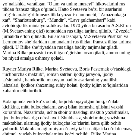
yo‘nalishida yaratilgan “Otam va uning muzeyi” hikoyalarini rus
tilidan fransuz tiliga o‘giradi. Hatto Svetaeva ba’zi bir asarlarini
to‘g‘ridan-to‘g‘ri fransuz tilida yozadi: chunonchi, “Amazonkaga
xat”, “Sharlottenburg”, “Mundir”, “Lavr gulchambari” kabi
avtobiografik miniatyura-hikoyalar. 1970 yilda bu asarlar A.S.Efron
(M.Svetaevaning qizi) tomonidan rus tiliga tarjima qilinib, “Zvezda”
jurnalida e’lon qilinadi. Bulardan tashqari, M.Svetaeva Pushkin va
Lermontov she’rlaridan namunalarni rus tilidan fransuz tiliga tarjima
qiladi. U Rilke she’riyatidan rus tiliga badiiy tarjimalar qiladi.
Marina Rilke prozasini rus tiliga o‘girishni orzu qiladi, ammo uning
bu niyati amalga oshmay qoladi.
Rayner Mariya Rilke, Marina Svetaeva, Boris Pasternak o‘rtasidagi,
“uchburchak maktub”, roman satrlari ijodiy jarayon, ijodiy
ta’sirlanish, hamkorlik, muayyan badiiy asarlarning yaratilish
lahzalari, ijodkor shaxsning ruhiy holati, ijodiy iqlim to‘lqinlaridan
xabardor etib turibdi.
Bolaligimda endi ko‘z ochib, biqirlab oqayotgan tiniq, o‘nlab
kichkina, mitti buloqchalarni zavq bilan tomosha qilishni yaxshi
ko‘rardim. Nazarimda, uchta shoir o‘rtasidagi maktub yozishmalar,
ijod buloqchalariga o‘xshaydi. Shubhasiz, shoirlarning yozishma
maktublari ularning ijodiy buloqcha ko‘zlarini katta qilib ochib
yubordi. Maktublardagi ruhiy-ma’naviy ta’sir natijasida o‘nlab emas,
ehtimol, yuzlab buloqchalarning ko‘zi ochildi. Rilke Marina