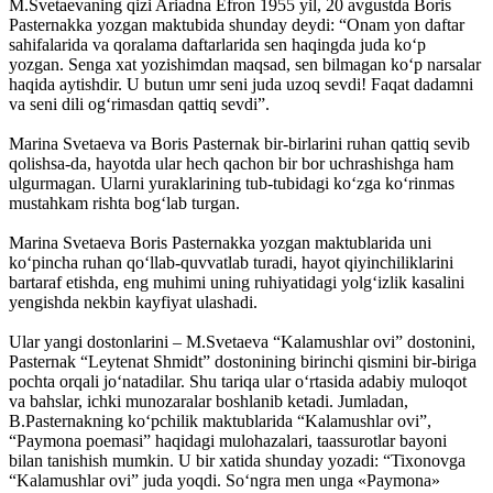
M.Svetaevaning qizi Ariadna Efron 1955 yil, 20 avgustda Boris
Pasternakka yozgan maktubida shunday deydi: “Onam yon daftar
sahifalarida va qoralama daftarlarida sen haqingda juda ko‘p
yozgan. Senga xat yozishimdan maqsad, sen bilmagan ko‘p narsalar
haqida aytishdir. U butun umr seni juda uzoq sevdi! Faqat dadamni
va seni dili og‘rimasdan qattiq sevdi”.
Marina Svetaeva va Boris Pasternak bir-birlarini ruhan qattiq sevib
qolishsa-da, hayotda ular hech qachon bir bor uchrashishga ham
ulgurmagan. Ularni yuraklarining tub-tubidagi ko‘zga ko‘rinmas
mustahkam rishta bog‘lab turgan.
Marina Svetaeva Boris Pasternakka yozgan maktublarida uni
ko‘pincha ruhan qo‘llab-quvvatlab turadi, hayot qiyinchiliklarini
bartaraf etishda, eng muhimi uning ruhiyatidagi yolg‘izlik kasalini
yengishda nekbin kayfiyat ulashadi.
Ular yangi dostonlarini – M.Svetaeva “Kalamushlar ovi” dostonini,
Pasternak “Leytenat Shmidt” dostonining birinchi qismini bir-biriga
pochta orqali jo‘natadilar. Shu tariqa ular o‘rtasida adabiy muloqot
va bahslar, ichki munozaralar boshlanib ketadi. Jumladan,
B.Pasternakning ko‘pchilik maktublarida “Kalamushlar ovi”,
“Paymona poemasi” haqidagi mulohazalari, taassurotlar bayoni
bilan tanishish mumkin. U bir xatida shunday yozadi: “Tixonovga
“Kalamushlar ovi” juda yoqdi. So‘ngra men unga «Paymona»