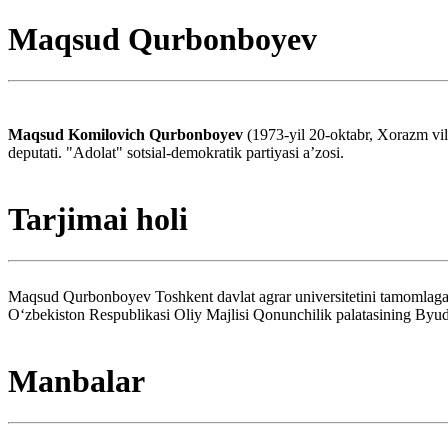
Maqsud Qurbonboyev
Maqsud Komilovich Qurbonboyev
(1973-yil 20-oktabr, Xorazm vil
deputati. "Adolat" sotsial-demokratik partiyasi aʼzosi.
Tarjimai holi
Maqsud Qurbonboyev Toshkent davlat agrar universitetini tamomlagan. 
Oʻzbekiston Respublikasi Oliy Majlisi Qonunchilik palatasining Byudjet
Manbalar