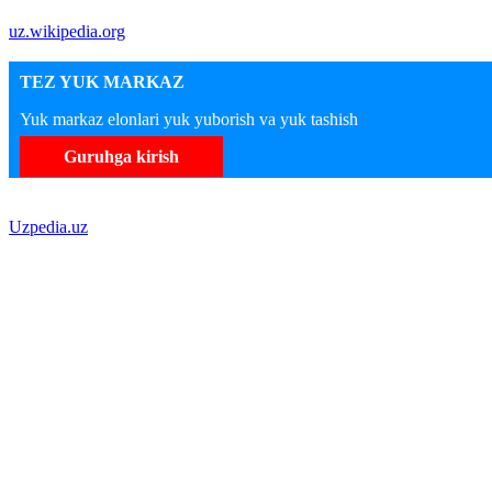
uz.wikipedia.org
TEZ YUK MARKAZ
Yuk markaz elonlari yuk yuborish va yuk tashish
Guruhga kirish
Uzpedia.uz