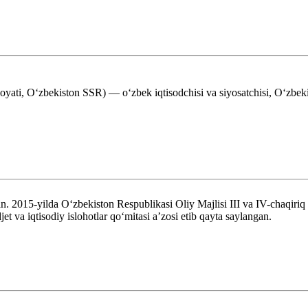
oyati, Oʻzbekiston SSR) — oʻzbek iqtisodchisi va siyosatchisi, Oʻzbeki
2015-yilda Oʻzbekiston Respublikasi Oliy Majlisi III va IV-chaqiriq Q
 va iqtisodiy islohotlar qo‘mitasi aʼzosi etib qayta saylangan.