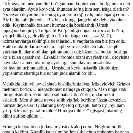
“Kimgayam men yarador bo‘lganman, kontuziyada bo‘lganman deb
ayta olardim. Aytib ko‘r-chi, shundan so‘ng kim seni ishga olarkan?
Nimayam deyardim, mening oyoqlarim og‘riydi, juda tajang edim...
Biz baliq kabi jim edik. Biz hech kimga jangchimiz deb ayta olmas
edik. Keyinchalik bizlarni hurmat qila boshlashdi (Urush
tugaganidan qirq yil o‘tgach! Ko‘pchiligi ungacha xor-zor bo‘lib,
yo‘qchilikda, gadoylik qilib o‘lib ketishgan edi... — M.T.),
uchrashuvlarga taklif qila boshlashdi, u vaqtlarda esa biz jim edik.
Hatto mukofotlarimizni ham taqib yurmas edik. Erkaklar taqib
yurishardi, ular g‘oliblar, qahramonlar edi; bizga esa butkul boshqa
ko‘z bilan qarashardi. Erkaklar frontda bizni avaylashardi, osoyishta
hayotda esa men ularning ayollarga shunday munosabatda
bo‘lganini uchratmadim... Urushdan keyin askarlik kitobimizni
yopishimiz shartligi biz uchun juda alamli bo‘ldi...
Menikida ikki yil avval shtab boshlig‘imiz Ivan Mixaylovich Grinko
mehmon bo‘ldi. U alaqachonlar nafaqaga chiqqan. Men unga atab
pirog pishirdim. Erim bilan suhbatlashib o‘tirib, qizlarimizni
eslashdi. Men shunda uvvos solib yig‘lab berdim: “Izzat deysizlar,
hurmat deysizlar! Qizlarning ko‘pi toq o‘tyapti, hatto uy-joyi ham
yo‘q. Kim ularga rahm qildi? Himoya qildi?..” Qisqasi, ularning
dilini xufton qildim...
Frontga ketganimda judayam yosh qizaloq edim. Nogiron bo‘lib
qaytib keldim. Kasallikka taslim bo‘lmaslik uchun imkonim boricha