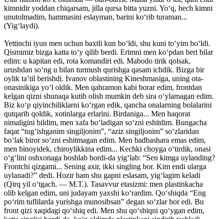
kimnidir yoddan chiqarsam, jilla qursa bitta yuzni. Yo‘q, hech kimni
unutolmadim, hammasini eslayman, barini ko‘rib turaman...
(Yig‘laydi).
Yettinchi iyun men uchun baxtli kun bo‘ldi, shu kuni to‘yim bo‘ldi.
Qismimiz bizga katta to‘y qilib berdi. Erimni men ko‘pdan beri bilar
edim: u kapitan edi, rota komandiri edi. Mabodo tirik qolsak,
urushdan so‘ng u bi­lan turmush qurishga qasam ichdik. Bizga bir
oylik ta’til berishdi. Ivanov oblastining Kineshmasiga, uning ota-
onasinikiga yo‘l oldik. Men qahramon kabi borar edim, frontdan
kelgan qizni shunaqa kutib olish mumkin deb sira o‘ylamagan edim.
Biz ko‘p qiyinchiliklarni ko‘rgan edik, qancha onalarning bolalarini
qutqarib qoldik, xotinlarga erlarini. Birdaniga... Men haqorat
nimaligini bildim, men xafa bo‘ladigan so‘zni eshitdim. Bungacha
faqat “tug‘ishganim singiljonim”, “aziz singiljonim” so‘zlaridan
bo‘lak biror so‘zni eshitmagan edim. Men badbashara emas edim,
men binoyidek, chiroylikkina edim... Kechki choyga o‘tirdik, onasi
o‘g‘lini oshxonaga boshlab bordi-da yig‘lab: “Sen kimga uylanding?
Frontchi qizgami... Sening axir, ikki singling bor. Kim endi ularga
uylanadi?” dedi. Hozir ham shu gapni eslasam, yig‘lagim keladi
(Qirq yil o‘tgach. — M.T.). Tasavvur etasizmi: men plastinkacha
olib kelgan edim, uni judayam yaxshi ko‘rardim. Qo‘shiqda “Eng
po‘rim tuflilarda yurishga munosibsan” degan so‘zlar bor edi. Bu
front qizi xaqidagi qo‘shiq edi. Men shu qo‘shiqni qo‘ygan edim,