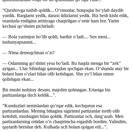
“Qurshovga tushib qoldik... O‘rmonlar, botqoqlar bo‘ylab daydib
yurdik. Barglarni yedik, daraxt ildizlarini yedik. Biz besh kishi edik,
oramizda endigina armiyaga chaqirilgan o‘smir ham bor. Yarim
kechasi qo‘shnim pichirladi:
— Bola yarimjon bo‘lib qoldi, baribir o‘ladi.... Sen meni...
tushunyapsanmi...
— Nima demoqchisan o‘zi?
— Odamning go‘shtini yesa bo‘ladi. Bu haqda menga bir “zek”
aytgan... Ular Sibirdagi qamoqdan qochgan ekan. O‘shanda atay bir
bolani ham o‘zlari bilan olib ketishgan. Shu yo‘l bilan omon
qolishgan ekan...
Bir musht tushiray desam, majolim qolmagan. Ertasiga biz
partizanlarga duch keldik...”.
“Kunduzlari nemislardan qo‘rqar edik, kechqurun esa
partizanlardan. Mening bittagina sigirimni partizanlar tortib olib
ketishdi, mushugim bilan qoldik. Partizanlar och, darg‘azab. Men
partizanlarning ortidan o‘n chaqirimcha ergashib bordim. Yalindim,
qaytarib berishar deb. Kulbada uch bolam qolgan edi...”.