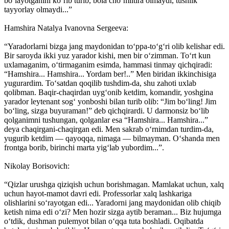
bo‘layotganini ko‘rib turib, bola cho‘miltira olmaydi, tushlik
tayyorlay olmaydi...”
Hamshira Natalya Ivanovna Sergeeva:
“Yaradorlarni bizga jang maydonidan to‘ppa-to‘g‘ri olib kelishar edi.
Bir saroyda ikki yuz yarador kishi, men bir o‘zimman. To‘rt kun
uxlamaganim, o‘tirmaganim esimda, hammasi tinmay qichqiradi:
“Hamshira... Hamshira... Yordam ber!..” Men biridan ikkinchisiga
yugurardim. To‘satdan qoqilib tushdim-da, shu zahoti uxlab
qolibman. Baqir-chaqirdan uyg‘onib ketdim, komandir, yoshgina
yarador leytenant sog‘ yonboshi bilan turib olib: “Jim bo‘ling! Jim
bo‘ling, sizga buyuraman!” deb qichqirardi. U darmonsiz bo‘lib
qolganimni tushungan, qolganlar esa “Hamshira... Hamshira...”
deya chaqirgani-chaqirgan edi. Men sakrab o‘rnimdan turdim-da,
yugurib ketdim — qayoqqa, nimaga — bilmayman. O‘shanda men
frontga borib, birinchi marta yig‘lab yubordim...”.
Nikolay Borisovich:
“Qizlar urushga qiziqish uchun borishmagan. Mamlakat uchun, xalq
uchun hayot-mamot davri edi. Professorlar xalq lashkariga
olishlarini so‘rayotgan edi... Yaradorni jang maydonidan olib chiqib
ketish nima edi o‘zi? Men hozir sizga aytib beraman... Biz hujumga
o‘tdik, dushman pulemyot bilan o‘qqa tuta boshladi. Oqibatda