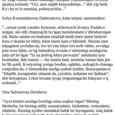
qizaloq zorlanib: “Oyi, men siqilib ketayotibman...” deb yig‘lardi.
Ko‘cha to‘la nemislar, politsiyachilar...”
Sofya Konstantinovna Dubnyakova, katta serjant, saninstruktor:
“...arosat yerda yarador leytenant, artileriyachi Kostya Xudakov
qolgan, uni olib chiqmoqchi bo‘lgan hamshiralarni o‘ldirishayotgan
edi. Ikkita sanitar-ovcharkalar emaklab ketdi (men ularni birinchi
bora o‘shanda ko‘rdim), lekin ularni ham o‘ldirishdi. Shunda men
telpagimni yechdim-da, bor bo‘yim bilan rost turib oldim, avvaliga
past ovoz bilan, so‘ng balandroq ovozda o‘zimizning urushgacha
juda urf bo‘lgan “Ya na podvig tebya provojala” ashulasini ayta
boshladim. Ikki tomon — biz tomon ham, nemislar tomon ham jim
bo‘lib qoldi. Kostyaning yoniga bordim, egildim, sudragich-chanaga
yotqizdim-da, o‘zimiznikilar tarafga sudrab ketdim. Borayapman-u:
“Ishqilib, kuragimdan otmasin-da, yaxshisi, kallamni mo‘ljallasin”,
deb ketyapman. Lekin bexatar joyga yetgunimgacha bittayam o‘q
uzilmadi...”
Vera Safronovna Davidova:
“Ayol kishini urushga borishga nima majbur etgan? Mening
fikrimcha, bu bizning milliy xususiyatimiz, fazilatimiz, xosiyatimiz,
sifatimiz. Bizning ayollar mamlakat halok bo‘layotganini, xalq halok