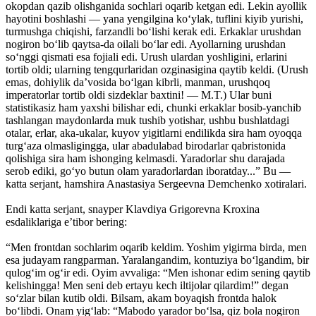
okopdan qazib olishganida sochlari oqarib ketgan edi. Lekin ayollik
hayotini boshlashi — yana yengilgina ko‘ylak, tuflini kiyib yurishi,
turmushga chiqishi, farzandli bo‘lishi kerak edi. Erkaklar urushdan
nogiron bo‘lib qaytsa-da oilali bo‘lar edi. Ayollarning urushdan
so‘nggi qismati esa fojiali edi. Urush ulardan yoshligini, erlarini
tortib oldi; ularning tengqurlaridan ozginasigina qaytib keldi. (Urush
emas, dohiylik da’vosida bo‘lgan kibrli, manman, urushqoq
imperatorlar tortib oldi sizdeklar baxtini! — M.T.) Ular buni
statistikasiz ham yaxshi bilishar edi, chunki erkaklar bosib-yanchib
tashlangan maydonlarda muk tushib yotishar, ushbu bushlatdagi
otalar, erlar, aka-ukalar, kuyov yigitlarni endilikda sira ham oyoqqa
turg‘aza olmasligingga, ular abadulabad birodarlar qabristonida
qolishiga sira ham ishonging kelmasdi. Yaradorlar shu darajada
serob ediki, go‘yo butun olam yaradorlardan iboratday...” Bu —
katta serjant, hamshira Anastasiya Sergeevna Demchenko xotiralari.
Endi katta serjant, snayper Klavdiya Grigorevna Kroxina
esdaliklariga e’tibor bering:
“Men frontdan sochlarim oqarib keldim. Yoshim yigirma birda, men
esa judayam rangparman. Yaralangandim, kontuziya bo‘lgandim, bir
qulog‘im og‘ir edi. Oyim avvaliga: “Men ishonar edim sening qaytib
kelishingga! Men seni deb ertayu kech iltijolar qilardim!” degan
so‘zlar bilan kutib oldi. Bilsam, akam boyaqish frontda halok
bo‘libdi. Onam yig‘lab: “Mabodo yarador bo‘lsa, qiz bola nogiron