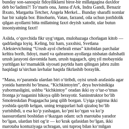
bunday son-sanoqsiz fidoyiliklarni biror-bir millatgagina daxldor
deb bo‘ladimi?! To‘maris ona, Janna d'Ark, Indra Gandi, Benazir
Bxuto, Margarita Tetcher, Angela Merkel... Bunday sharafli nomlar
har bir xalqda bor. Binobarin, Vatan, farzand, oila uchun jonfidolik
qilgan ayollarni bitta millatning faxri deyish xatodir, ular butun
insoniyatning faxri!
Aslida, o‘quvchida fikr uyg‘otgan, mulohazaga chorlagan kitob —
qadrlashga loyiq. Keling, biz ham, yaxshisi, Svetlana
Aleksievichning “Urush ayol chehrali emas” kitobidan parchalar
keltira borib, fidoyi, mard va qahramon ayollarga nisbatan dahshatli
urush jarayoni davomida ham, urush tugagach, qirq yil mobaynida
yuritilgan ko‘rnamaklik siyosati paytida ham qilingan jabru zulm
haqidagi ta’sirchan lavhalar haqida fikrlashib boraylik.
“Mana, ro‘paramda ulardan biri o‘tiribdi, oyisi urush arafasida agar
yonida hamrohi bo‘lmasa, “Kichkintoyim”, deya buvisinikiga
yubormasligini, ushbu “kichkintoy” oradan ikki oy o‘tar-o‘tmas
frontga jo‘naganini hikoya qilib berayotir. Saninstruktor bo‘lib
Smolenskdan Pragagacha jang qilib borgan. Uyiga yigirma ikki
yoshida qaytib kelgan, uning tengqurlari hali qizaloq bo‘lib
yurishibdi, u esa ko‘p yashagan, ko‘pni ko‘rgan va ko‘p
taassurotlarni boshidan o‘tkazgan odam: uch marotaba yarador
bo‘lgan, ulardan biri og‘ir — ko‘krak qafasidan bo‘lgan, ikki
marotaba kontuziyaga uchragan, uni tuproq bilan ko‘milgan