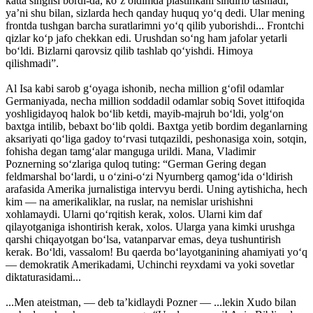
katta singlisi bordi-da, ko‘z oldimda plastinkani sindirib tashladi,
ya’ni shu bilan, sizlarda hech qanday huquq yo‘q dedi. Ular mening
frontda tushgan barcha suratlarimni yo‘q qilib yuborishdi... Frontchi
qizlar ko‘p jafo chekkan edi. Urushdan so‘ng ham jafolar yetarli
bo‘ldi. Bizlarni qarovsiz qilib tashlab qo‘yishdi. Himoya
qilishmadi”.
Al Isa kabi sarob g‘oyaga ishonib, necha million g‘ofil odamlar
Germaniyada, necha million soddadil odamlar sobiq Sovet ittifoqida
yoshligidayoq halok bo‘lib ketdi, mayib-majruh bo‘ldi, yolg‘on
baxtga intilib, bebaxt bo‘lib qoldi. Baxtga yetib bordim deganlarning
aksariyati qo‘liga gadoy to‘rvasi tutqazildi, peshonasiga xoin, sotqin,
fohisha degan tamg‘alar manguga urildi. Mana, Vladimir
Poznerning so‘zlariga quloq tuting: “German Gering degan
feldmarshal bo‘lardi, u o‘zini-o‘zi Nyurnberg qamog‘ida o‘ldirish
arafasida Amerika jurnalistiga intervyu berdi. Uning aytishicha, hech
kim — na amerikaliklar, na ruslar, na nemislar urishishni
xohlamaydi. Ularni qo‘rqitish kerak, xolos. Ularni kim daf
qilayotganiga ishontirish kerak, xolos. Ularga yana kimki urushga
qarshi chiqayotgan bo‘lsa, vatanparvar emas, deya tushuntirish
kerak. Bo‘ldi, vassalom! Bu qaerda bo‘layotganining ahamiyati yo‘q
— demokratik Amerikadami, Uchinchi reyxdami va yoki sovetlar
diktaturasidami...
...Men ateistman, — deb ta’kidlaydi Pozner — ...lekin Xudo bilan