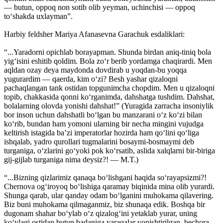
— butun, oppoq non sotib olib yeyman, uchinchisi — oppoq
to‘shakda uxlayman”.
Harbiy feldsher Mariya Afanasevna Garachuk esdaliklari:
“...Yaradorni opichlab borayapman. Shunda birdan aniq-tiniq bola
yig‘isini eshitib qoldim. Bola zo‘r berib yordamga chaqirardi. Men
aqldan ozay deya maydonda dovdirab u yoqdan-bu yoqqa
yugurardim — qaerda, kim o‘zi? Besh yashar qizaloqni
pachaqlangan tank ostidan topgunimcha chopdim. Men u qizaloqni
topib, chakkasida qonni ko‘rganimda, dahshatga tushdim. Dahshat,
bolalarning olovda yonishi dahshat!” (Yuragida zarracha insoniylik
bor inson uchun dahshatli bo‘lgan bu manzarani o‘z ko‘zi bilan
ko‘rib, bundan ham yomoni ularning bir necha mingini vujudga
keltirish istagida ba’zi imperatorlar hozirda ham qo‘lini qo‘liga
ishqalab, yadro qurollari tugmalarini bosaymi-bosmaymi deb
turganiga, o‘zlarini go‘yoki pok ko‘rsatib, aslida xalqlarni bir-biriga
gij-gijlab turganiga nima deysiz?! — M.T.)
“...Bizning qizlarimiz qanaqa bo‘lishgani haqida so‘rayapsizmi?!
Cherno­va og‘iroyoq bo‘lishiga qaramay biqinida mina olib yurardi.
Shunga qarab, ular qanday odam bo‘lganini muhokama qilavering.
Biz buni muhokama qilmaganmiz, biz shunaqa edik. Boshqa bir
dugonam shahar bo‘ylab o‘z qizalog‘ini yetaklab yurar, uning
ko‘ylagi ostidan butun badaniga varaqalar yopishtirilgan, bechora