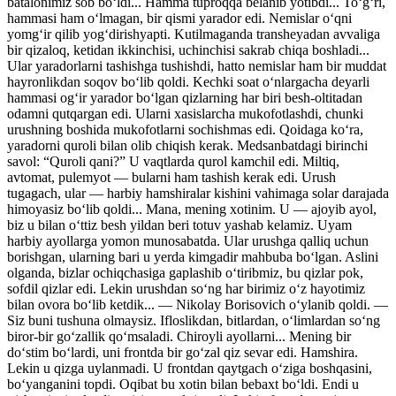
batalonimiz sob bo‘ldi... Hamma tuproqqa belanib yotibdi... To‘g‘ri,
hammasi ham o‘lmagan, bir qismi yarador edi. Nemislar o‘qni
yomg‘ir qilib yog‘dirishyapti. Kutilmaganda transheyadan avvaliga
bir qizaloq, ketidan ikkinchisi, uchinchisi sakrab chiqa boshla­di...
Ular yaradorlarni tashishga tushishdi, hatto nemislar ham bir muddat
hayronlikdan soqov bo‘lib qoldi. Kechki soat o‘nlargacha deyarli
hammasi og‘ir yarador bo‘lgan qizlarning har biri besh-oltitadan
odamni qutqargan edi. Ularni xasislarcha mukofotlashdi, chunki
urushning boshida mukofotlarni sochishmas edi. Qoidaga ko‘ra,
yaradorni quroli bilan olib chiqish kerak. Medsanbatdagi birinchi
savol: “Quroli qani?” U vaqtlarda qurol kamchil edi. Miltiq,
avtomat, pulemyot — bularni ham tashish kerak edi. Urush
tugagach, ular — harbiy hamshiralar kishini vahimaga solar darajada
himoyasiz bo‘lib qoldi... Mana, mening xotinim. U — ajoyib ayol,
biz u bilan o‘ttiz besh yildan beri totuv yashab kelamiz. Uyam
harbiy ayollarga yomon munosabatda. Ular urushga qalliq uchun
borishgan, ularning bari u yerda kimgadir mahbuba bo‘lgan. Aslini
olganda, bizlar ochiqchasiga gaplashib o‘tiribmiz, bu qizlar pok,
sofdil qizlar edi. Lekin urushdan so‘ng har birimiz o‘z hayotimiz
bilan ovora bo‘lib ketdik... — Nikolay Borisovich o‘ylanib qoldi. —
Siz buni tushuna olmaysiz. Ifloslikdan, bitlardan, o‘limlardan so‘ng
biror-bir go‘zallik qo‘msaladi. Chiroyli ayollarni... Mening bir
do‘stim bo‘lardi, uni frontda bir go‘zal qiz sevar edi. Hamshira.
Lekin u qizga uylanmadi. U frontdan qaytgach o‘ziga boshqasini,
bo‘yanganini topdi. Oqibat bu xotin bilan bebaxt bo‘ldi. Endi u