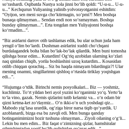
so‘rashardi. Oqibatda Nastya xola jinni bo‘lib qoldi: “U-u-u... U-u-
u...” Kechqurun Yuliyaning yalinib-yolvorayotganini eshitdim:
“Oyijon, sen meni suvga cho‘ktirmagin, xo‘pmi?! Men boshqa
bunaqa qilmayman... Sendan endi non so‘ramayman. Boshqa
bunday qilmayman...”. Erta tongdan men Yuliyajonni boshqa
ko‘rmadim...”.
“Biz asirlarni darrov otib tashlamas edik, bu ular uchun juda ham
yengil o‘lim bo‘lardi. Dushman asirlarini xuddi cho‘chqani
burdalagandek bolta bilan bo‘lak-bo‘lak qilardik. Men buni tomosha
qilishga borar edim... Kutardim! Og‘riq azobidan ularning ko‘zlari
naq qinidan chiqib, yorila boshlashini uzoq kutardim... Kosasidan
otilib chiqqan qorachiq... Siz bu haqda nimayam bilardingiz?! Ular
mening onamni, singillarimni qishloq o‘rtasida tiriklay yoqishgan
edi...”.
“Hujumga o‘tdik. Birinchi nemis posyolkalari... Biz — yoshmiz,
kuchlimiz. To‘rt yildan beri ayol yuzini ko‘rganimiz yo‘q. Yerto‘la
to‘la vino, gazak. Ne­mis qizlarini tutib kelamiz va... o‘n odam bir
qizni ketma-ket zo‘rlaymiz... O‘n ikki-o‘n uch yoshdagi qiz...
Mabodo yig‘lasa urardik, og‘ziga biror narsa tiqib qo‘yardik. U
azoblanardi, bizga esa bu zavqli edi. Men bunga qanday
botinganimimizni hozir tushuna olmayman... Ziyoli oilaning o‘g‘li...
Lekin bu men edim... Biz faqat o‘zimizning qizlar, hamshiralar
qilmishimizdan voqif bo‘lib qolishidan qo‘rqar edik...”