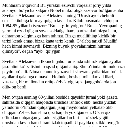
Muhtaram o‘quvchi! Bu yurakni ezuvchi voqealar joriy yilda
adabiyot bo‘yicha xalqaro Nobel mukofotiga sazovor bo‘lgan adiba
Svetlana Aleksandrovna Aleksievichning “Urush ayol chehrali
emas” kitobiga kirmay qolgan lavhalar. Kitob bosmadan chiqqan
1984-85 yillarda tsenzor: “Bu — g‘irt yolg‘on! Bu — Yevropaning
yarmini ozod qilgan sovet soldatiga ham, partizanlarimizga ham,
qahramon xalqimizga ham tuhmat. Bizga muallifning kichik bir
tarixi kerak emas, bizga katta tarix kerak. G‘alaba tarixi! Muallif
hech kimni sevmaydi! Bizning buyuk g‘oyalarimizni hurmat
qilmaydi”, degan “ayb” qo‘ygan.
Svetlana Aleksievich Ikkinchi jahon urushida ishtirok etgan ayollar
jasoratini ko‘rsatishni maqsad qilgani aniq. Shu o‘rinda bir mulohaza
paydo bo‘ladi. Nima uchundir yozuvchi slavyan ayollaridan bo‘lak
ayollarni qalamga olmaydi. Holbuki, boshqa millatlar vakillari,
xususan, bir milliondan ortiq o‘zbek yigit-qizi janggohdarda jon
olib-jon berdi.
Men o‘tgan asrning 60-yillari boshida qaysidir jurnal yoki gazeta
sahifasida o‘qigan maqolada urushda ishtirok etib, necha yuzlab
yaradorni o‘limdan qutqargan, jang maydonidan yelkalab olib
chiqqan o‘zbek hamshira qizi haqida yozilgan edi. O‘sha qiz
o‘limdan qutqargan yarador yigitlardan biri — o‘zbek yigiti
urushdan keyin hamshirani izlab topadi. U paytda qiz ikki oyog‘ini