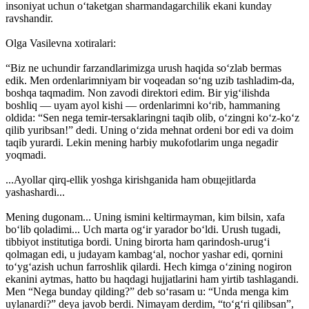
insoniyat uchun o‘taketgan sharmandagarchilik ekani kunday
ravshandir.
Olga Vasilevna xotiralari:
“Biz ne uchundir farzandlarimizga urush haqida so‘zlab bermas
edik. Men ordenlarimniyam bir voqeadan so‘ng uzib tashladim-da,
boshqa taqmadim. Non zavodi direktori edim. Bir yig‘ilishda
boshliq — uyam ayol kishi — ordenlarimni ko‘rib, hammaning
oldida: “Sen nega temir-tersaklaringni taqib olib, o‘zingni ko‘z-ko‘z
qilib yuribsan!” dedi. Uning o‘zida mehnat ordeni bor edi va doim
taqib yurardi. Lekin mening harbiy mukofotlarim unga negadir
yoqmadi.
...Ayollar qirq-ellik yoshga kirishganida ham obщejitlarda
yashashardi...
Mening dugonam... Uning ismini keltirmayman, kim bilsin, xafa
bo‘lib qoladimi... Uch marta og‘ir yarador bo‘ldi. Urush tugadi,
tibbiyot institutiga bordi. Uning birorta ham qarindosh-urug‘i
qolmagan edi, u judayam kambag‘al, nochor yashar edi, qornini
to‘yg‘azish uchun farroshlik qilardi. Hech kimga o‘zining nogiron
ekanini aytmas, hatto bu haqdagi hujjatlarini ham yirtib tashlagandi.
Men “Nega bunday qilding?” deb so‘rasam u: “Unda menga kim
uylanardi?” deya javob berdi. Nimayam derdim, “to‘g‘ri qilibsan”,