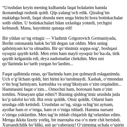
“Urushdan keyin mening kulbamda faqat bolalarim hamda
ikonamdagi rushnik qoldi. Qip-yalang‘och edik. Qizalog‘im
maktabga bordi, faqat shunda men unga birinchi bora botinkachalar
sotib oldim. U botinkachalari bilan uxlashga yotardi, yechgisi
kelmasdi. Mana, hayotimiz qanaqa edi!
Bir yildan so‘ng eringiz — Vladimir Grigorovich Germaniyada,
Berlin ostonasida halok bo‘ldi degan xat oldim. Men uning
qabriniyam ko‘ra olmadim. Bir qo‘shnimiz soppa-sog‘, boshqasi
oyoqsiz qaytib keldi. Men erim ham mayli oyoqsiz bo‘lsa-da, tirik
qaytib kelganida edi, deya nadomatlar chekdim. Men uni
qo‘llarimda ko‘tarib yurgan bo‘lardim...
Faqat qalbimda emas, qo‘llarimda ham jon qolmaydi eslaganimda.
Uch o‘g‘ilcham qoldi, biri birini ko‘tarolmaydi. Xashak, o‘rmondan
o‘tin bog‘lariniyam, kartoshka va urug‘likniyam o‘zim orqaladim...
Hammasini faqat o‘zim... Omochni ham, boronani ham o‘zim
tortdim. Nimayam qilar edim?! Bizning qishlog‘imiz urushda juda
ko‘p talofot ko‘rdi. Biz ersiz qoldik. Otsiz qoldik. Otlarni ham
urushga olib ketishdi. Urushdan so‘ng, sizga ochig‘ini aytsam,
ayollar ham er o‘rniga, ham ot o‘rniga ishladi. Hamma narsani
o‘zimga yuklardim. Men tag‘in ishlab chiqarish ilg‘orlaridan edim.
Menga ikkita faxriy yorliq, bir marotaba esa o‘n metr chit berishdi.
Xursandchilik bo‘ldiki, asti qo‘yaberasiz! O‘zimning uchala o‘spirin