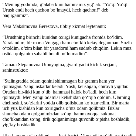
“Mening yodimda, g‘alaba kuni hammamiz yig‘lab: “Yo‘q! Yo‘q!
Urush endi hech qachon bo‘lmaydi, hech qachon!” deb
baqirganmiz”.
Vera Maksimovna Berestova, tibbiy xizmat leytenanti:
“Urushning birinchi kunidan oxirgi kunigacha frontda bo‘ldim.
Yaralandim, bir marta Volgaga ham cho‘kib ketay deganman. Suzib
o‘toldim, o‘zim bilan bir yaradorni ham sudrab chiqdim. Lekin muz
ostida qolganim sababli bolali bo‘lolmadim”.
Tamara Stepanovna Umnyagina, gvardiyachi kichik serjant,
saninstruk­tor:
“Stalingradda odam qonini shimmagan bir gramm ham yer
qolmagan. Yangi askarlar keladi. Yosh, kelishgan, chiroyli yigitlar.
Oradan bir-ikki kun o‘tib, hammasi halok bo‘ladi, hech kim
qolmaydi. Men yangi odamlar kelishidan qo‘rqib qoldim. Ularning
chehrasini, so‘zlarini yodda olib qolishdan ko‘rqar edim. Bir marta
uch yuz kishidan kun oxirigacha o‘nta odam qolibmiz. Bizlar
shuncha odam qolganimizdan so‘ng, hammayoqqa sukunat
cho‘kkanidan so‘ng, tirik qolganimizga quvonib o‘pisha boshladik,
yig‘lay boshladik.
Ular hamon ko‘z oldimda — bari-barisi. Mana yillar o‘tdi, qani endi