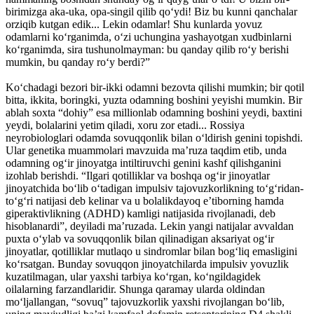
birimizga aka-uka, opa-singil qilib qo‘ydi! Biz bu kunni qanchalar
orziqib kutgan edik... Lekin odamlar! Shu kunlarda yovuz
odamlarni ko‘rganimda, o‘zi uchungina yashayotgan xudbinlarni
ko‘rganimda, sira tushunolmayman: bu qanday qilib ro‘y berishi
mumkin, bu qanday ro‘y berdi?”
Ko‘chadagi bezori bir-ikki odamni bezovta qilishi mumkin; bir qotil
bitta, ikkita, boringki, yuzta odamning boshini yeyishi mumkin. Bir
ablah soxta “dohiy” esa millionlab odamning boshini yeydi, baxtini
yeydi, bolalarini yetim qiladi, xoru zor etadi... Rossiya
neyrobiologlari odamda sovuqqonlik bilan o‘ldirish genini topishdi.
Ular genetika muammolari mavzuida ma’ruza taqdim etib, unda
odamning og‘ir jinoyatga intiltiruvchi genini kashf qilishganini
izohlab berishdi. “Ilgari qotilliklar va boshqa og‘ir jinoyatlar
jinoyatchida bo‘lib o‘tadigan impulsiv tajovuzkorlikning to‘g‘ridan-
to‘g‘ri natijasi deb kelinar va u bolalikdayoq e’tiborning hamda
giperaktivlikning (ADHD) kamligi natijasida rivojlanadi, deb
hisoblanardi”, deyiladi ma’ruzada. Lekin yangi natijalar avvaldan
puxta o‘ylab va sovuqqonlik bilan qilinadigan aksariyat og‘ir
jinoyatlar, qotilliklar mutlaqo u sindromlar bilan bog‘liq emasligini
ko‘rsatgan. Bunday sovuqqon jinoyatchilarda impulsiv yovuzlik
kuzatilmagan, ular yaxshi tarbiya ko‘rgan, ko‘ngildagidek
oilalarning farzandlaridir. Shunga qaramay ularda oldindan
mo‘ljallangan, “sovuq” tajovuzkorlik yaxshi rivojlangan bo‘lib,