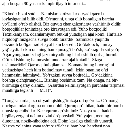
ajin bosgan 90 yashar kampir iljayib turar edi...
“Kimdir bizni sotdi... Nemislar partizanlar otryadi qaerda
joylashganini bilib oldi. O‘rmonni, unga olib boradigan barcha
yo‘llarni o‘rab olishdi. Biz quyuq changalzorlarga yashirinib oldik;
botqoqliklar jonimizga oro kirayotgan edi. Yuho botqoqlik!
Texnikaniyam, odamlarniyam butkul yutadigan ajal komi. Haftalab
hiqildog‘imizgacha suvga botib turardik. Safimizda yaqinda
farzandli bo‘lgan radist ayol ham bor edi. Go‘dak och, tinmay
yig‘laydi. Lekin onaning ham qursog‘i bo‘sh, ko‘kragida sut yo‘q.
Agar yonginamizdagi jazo otryadining itlari eshitib qolsa, bormi...
O‘ttiz kishining hammasini muqarrar ajal kutadi!.. Sizga
tushunarlidir? Qaror qabul qilamiz... Komandirning buyrug‘ini
yetkazishga hech kim botinolmay turadi, lekin onaning o‘zi
hammasini fahmlaydi. Yo‘rgakni suvga botiradi... Go‘dakkina
boshqa qichqirmaydi... Bizning boshimiz xam. Na onaga, na bir-
birimizga qaray olamiz... (Asardan keltirilayotgan parchalar tarjimasi
muallifga tegishli — M.T)”.
“Tong saharda jazo otryadi qishlog‘imizga o‘t qo‘ydi... O‘rmonga
qochgan odamlargina omon qoldi. Quruq qo‘l bilan, hatto bir burda
nonsiz qochibdilar. Kechqurun qo‘shnimiz Nastya xola hadeb
hiqillayvergani uchun qizini do‘pposladi. Yuliyajon, mening
dugonam, nozik-niholgina edi. Doim kasalga chalinib yurardi.
Nastya xolaning yana to‘rt o‘g‘ilchasi ham bor, barchasi non