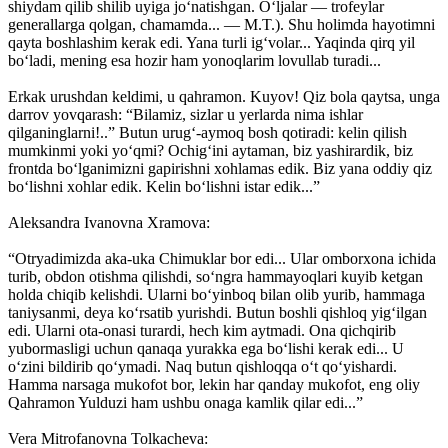
shiydam qilib shilib uyiga jo‘natishgan. O‘ljalar — trofeylar
generallarga qolgan, chamamda... — M.T.). Shu holimda hayotimni
qayta boshlashim kerak edi. Yana turli ig‘volar... Yaqinda qirq yil
bo‘ladi, mening esa hozir ham yonoqlarim lovullab turadi...
Erkak urushdan keldimi, u qahramon. Kuyov! Qiz bola qaytsa, unga
darrov yovqarash: “Bilamiz, sizlar u yerlarda nima ishlar
qilganinglarni!..” Butun urug‘-aymoq bosh qotiradi: kelin qilish
mumkinmi yoki yo‘qmi? Ochig‘ini aytaman, biz yashirardik, biz
frontda bo‘lganimizni gapirishni xohlamas edik. Biz yana oddiy qiz
bo‘lishni xohlar edik. Kelin bo‘lishni istar edik...”
Aleksandra Ivanovna Xramova:
“Otryadimizda aka-uka Chimuklar bor edi... Ular omborxona ichida
turib, obdon otishma qilishdi, so‘ngra hammayoqlari kuyib ketgan
holda chiqib kelishdi. Ularni bo‘yinboq bilan olib yurib, hammaga
taniysanmi, deya ko‘rsatib yurishdi. Butun boshli qishloq yig‘ilgan
edi. Ularni ota-onasi turardi, hech kim aytmadi. Ona qichqirib
yubormasligi uchun qanaqa yurakka ega bo‘lishi kerak edi... U
o‘zini bildirib qo‘ymadi. Naq butun qishloqqa o‘t qo‘yishardi.
Hamma narsaga mukofot bor, lekin har qanday mukofot, eng oliy
Qahramon Yulduzi ham ushbu onaga kamlik qilar edi...”
Vera Mitrofanovna Tolkacheva: