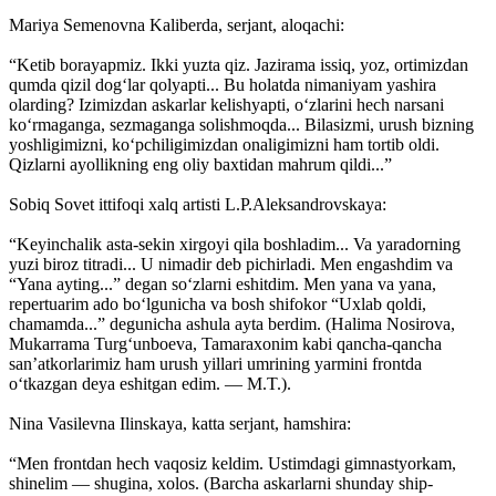
Mariya Semenovna Kaliberda, serjant, aloqachi:
“Ketib borayapmiz. Ikki yuzta qiz. Jazirama issiq, yoz, ortimizdan
qumda qizil dog‘lar qolyapti... Bu holatda nimaniyam yashira
olarding? Izimizdan askarlar kelishyapti, o‘zlarini hech narsani
ko‘rmaganga, sezmaganga solishmoqda... Bilasizmi, urush bizning
yoshligimizni, ko‘pchiligimizdan onaligimizni ham tortib oldi.
Qizlarni ayollikning eng oliy baxtidan mahrum qildi...”
Sobiq Sovet ittifoqi xalq artisti L.P.Aleksandrovskaya:
“Keyinchalik asta-sekin xirgoyi qila boshladim... Va yaradorning
yuzi biroz titradi... U nimadir deb pichirladi. Men engashdim va
“Yana ayting...” degan so‘zlarni eshitdim. Men yana va yana,
repertuarim ado bo‘lgunicha va bosh shifokor “Uxlab qoldi,
chamamda...” degunicha ashula ayta berdim. (Halima Nosirova,
Mukarrama Turg‘unboeva, Tamaraxonim kabi qancha-qancha
san’atkorlarimiz ham urush yillari umrining yarmini frontda
o‘tkazgan deya eshitgan edim. — M.T.).
Nina Vasilevna Ilinskaya, katta serjant, hamshira:
“Men frontdan hech vaqosiz keldim. Ustimdagi gimnastyorkam,
shinelim — shugina, xolos. (Barcha askarlarni shunday ship-