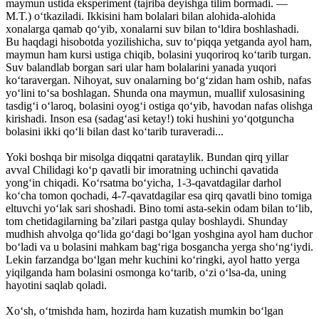
maymun ustida eksperiment (tajriba deyishga tilim bormadi. —
M.T.) o‘tkaziladi. Ikkisini ham bolalari bilan alohida-alohida
xonalarga qamab qo‘yib, xonalarni suv bilan to‘ldira boshlashadi.
Bu haqdagi hisobotda yozilishicha, suv to‘piqqa yetganda ayol ham,
maymun ham kursi ustiga chiqib, bolasini yuqoriroq ko‘tarib turgan.
Suv balandlab borgan sari ular ham bolalarini yanada yuqori
ko‘taravergan. Nihoyat, suv onalarning bo‘g‘zidan ham oshib, nafas
yo‘lini to‘sa boshlagan. Shunda ona maymun, muallif xulosasining
tasdig‘i o‘laroq, bolasini oyog‘i ostiga qo‘yib, havodan nafas olishga
kirishadi. Inson esa (sadag‘asi ketay!) toki hushini yo‘qotguncha
bolasini ikki qo‘li bilan dast ko‘tarib turaveradi...
Yoki boshqa bir misolga diqqatni qarataylik. Bundan qirq yillar
avval Chilidagi ko‘p qavatli bir imoratning uchinchi qavatida
yong‘in chiqadi. Ko‘rsatma bo‘yicha, 1-3-qavatdagilar darhol
ko‘cha tomon qochadi, 4-7-qavatdagilar esa qirq qavatli bino tomiga
eltuvchi yo‘lak sari shoshadi. Bino tomi asta-sekin odam bilan to‘lib,
tom chetidagilarning ba’zilari pastga qulay boshlaydi. Shunday
mudhish ahvolga qo‘lida go‘dagi bo‘lgan yoshgina ayol ham duchor
bo‘ladi va u bolasini mahkam bag‘riga bosgancha yerga sho‘ng‘iydi.
Lekin farzandga bo‘lgan mehr kuchini ko‘ringki, ayol hatto yerga
yiqilganda ham bolasini osmonga ko‘tarib, o‘zi o‘lsa-da, uning
hayotini saqlab qoladi.
Xo‘sh, o‘tmishda ham, hozirda ham kuzatish mumkin bo‘lgan