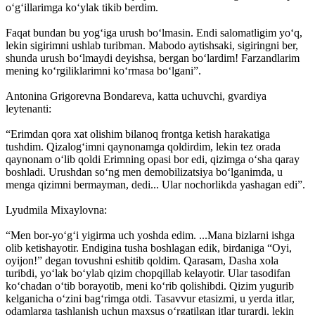
o‘g‘illarimga ko‘ylak tikib berdim.
Faqat bundan bu yog‘iga urush bo‘lmasin. Endi salomatligim yo‘q,
le­kin sigirimni ushlab turibman. Mabodo aytishsaki, sigiringni ber,
shunda urush bo‘lmaydi deyishsa, bergan bo‘lardim! Farzandlarim
mening ko‘rgiliklarimni ko‘rmasa bo‘lgani”.
Antonina Grigorevna Bondareva, katta uchuvchi, gvardiya
leytenanti:
“Erimdan qora xat olishim bilanoq frontga ketish harakatiga
tushdim. Qizalog‘imni qaynonamga qoldirdim, lekin tez orada
qaynonam o‘lib qoldi Erimning opasi bor edi, qizimga o‘sha qaray
boshladi. Urushdan so‘ng men demobilizatsiya bo‘lganimda, u
menga qizimni bermayman, dedi... Ular nochorlikda yashagan edi”.
Lyudmila Mixaylovna:
“Men bor-yo‘g‘i yigirma uch yoshda edim. ...Mana bizlarni ishga
olib ketishayotir. Endigina tusha boshlagan edik, birdaniga “Oyi,
oyijon!” degan tovushni eshitib qoldim. Qarasam, Dasha xola
turibdi, yo‘lak bo‘ylab qizim chopqillab kelayotir. Ular tasodifan
ko‘chadan o‘tib borayotib, meni ko‘rib qolishibdi. Qizim yugurib
kelganicha o‘zini bag‘rimga otdi. Tasavvur etasizmi, u yerda itlar,
odamlarga tashlanish uchun maxsus o‘rgatilgan itlar turardi, lekin