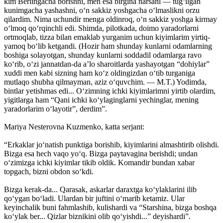
kim Berlingacha borishni, men esa birgina narsani — tug‘ilgan
kunimgacha yashashni, o‘n sakkiz yoshgacha o‘lmaslikni orzu
qilardim. Nima uchundir menga oldinroq, o‘n sakkiz yoshga kirmay
o‘lmoq qo‘rqinchli edi. Shimda, pilotkada, doimo yaradorlarni
ortmoqlab, tizza bi­lan emaklab yurganim uchun kiyimlarim yirtiq-
yamoq bo‘lib ketgandi. (Hozir ham shunday kunlarni odamlarning
boshiga solayotgan, shunday kunlarni soddadil odamlarga ravo
ko‘rib, o‘zi jannatdan-da a’lo sharoitlarda yashayotgan “dohiylar”
xuddi men kabi sizning ham ko‘z oldingizdan o‘tib turganiga
mutlaqo shubha qilmayman, aziz o‘quvchim. — M.T.) Yodimda,
bintlar yetishmas edi... O‘zimning ichki kiyimlarimni yirtib olardim,
yigitlarga ham “Qani ichki ko‘ylaginglarni yechinglar, mening
yaradorlarim o‘layotir”, derdim”.
Mariya Nesterovna Kuzmenko, katta serjant:
“Erkaklar jo‘natish punktiga borishib, kiyimlarini almashtirib olishdi.
Bizga esa hech vaqo yo‘q. Bizga paytavagina berishdi; undan
o‘zimizga ichki kiyimlar tikib oldik. Komandir bundan xabar
topgach, bizni obdon so‘kdi.
Bizga kerak-da... Qarasak, askarlar daraxtga ko‘ylaklarini ilib
qo‘ygan bo‘ladi. Ulardan bir juftini o‘marib ketamiz. Ular
keyinchalik buni fahmlashib, kulishardi va “Starshina, bizga boshqa
ko‘ylak ber... Qizlar biznikini olib qo‘yishdi...” deyishardi”.