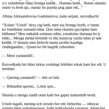
o‘z xohishimiz bilan frontga ketdik... Hamma ketdi... Butun oilamiz:
onam va besh qiz, otamiz bu paytda jang qilar edi...”
Albina Aleksandrovna Gantimurova, katta serjant, razvedkachi:
“Xolam “Urush” deya yig‘lardi, men esa frontga borib, o‘zimni
ko‘rsatishdan xursand edim. Qon nima ekanini qayoqdan ham
bilibman? Men sutkalab uxlamas edim, yaradorlar shunaqa ko‘p
ediki... Menga medal berishdi va shu kuniyoq vazifa bilan jo‘nab
ketdik. O‘shanda men birinchi marta ayollar kasaliga
chalingandim... Qonni ko‘rib baqirib yubordim:
— Meni yaralashdi!..
Razvedkada biz bilan keksa yoshdagi feldsher erkak ham bor edi. U
mendan:
— Qaering yaralandi? — deb so‘radi.
— Bilmadim qaerim... Lekin qon...
Shunda u menga xuddi otam kabi bor gapni tushuntirib berdi.
Urush tugadi, mening uch orzuim bor edi: birinchisi — nihoyat
qornim bilan sudralmayman, balki trolleybusda yuraman, ikkinchisi