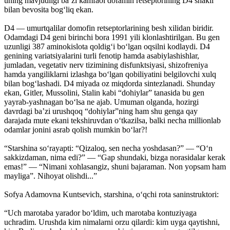
uning mavjudligi ba’zi kamfaol dofamin retseptorining D4 shakli
bilan bevosita bog‘liq ekan.
D4 — umurtqalilar domofin retseptorlarining besh xilidan biridir.
Odamdagi D4 geni birinchi bora 1991 yili klonlashtirilgan. Bu gen
uzunligi 387 aminokislota qoldig‘i bo‘lgan oqsilni kodlaydi. D4
genining variatsiyalarini turli fenotip hamda asabiylashishlar,
jumladan, vegetativ nerv tizimining disfunktsiyasi, shizofreniya
hamda yangiliklarni izlashga bo‘lgan qobiliyatini belgilovchi xulq
bilan bog‘lashadi. D4 miyada oz miqdorda sintezlanadi. Shunday
ekan, Gitler, Mussolini, Stalin kabi “dohiylar” tanasida bu gen
yayrab-yashnagan bo‘lsa ne ajab. Umuman olganda, hozirgi
davrdagi ba’zi urushqoq “dohiylar”ning ham shu genga qay
darajada mute ekani tekshiruvdan o‘tkazilsa, balki necha millionlab
odamlar jonini asrab qolish mumkin bo‘lar?!
“Starshina so‘rayapti: “Qizaloq, sen necha yoshdasan?” — “O‘n
sakkizdaman, nima edi?” — “Gap shundaki, bizga norasidalar kerak
emas!” — “Nimani xohlasangiz, shuni bajaraman. Non yopsam ham
mayliga”. Nihoyat olishdi...”
Sofya Adamovna Kuntsevich, starshina, o‘qchi rota saninstruktori:
“Uch marotaba yarador bo‘ldim, uch marotaba kontuziyaga
uchradim. Urushda kim nimalarni orzu qilardi: kim uyga qaytishni,