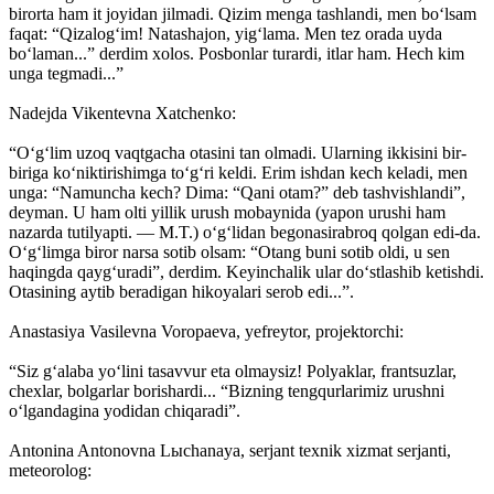
birorta ham it joyidan jilmadi. Qizim menga tashlandi, men bo‘lsam
faqat: “Qizalog‘im! Natashajon, yig‘lama. Men tez orada uyda
bo‘laman...” derdim xolos. Posbonlar turardi, itlar ham. Hech kim
unga tegmadi...”
Nadejda Vikentevna Xatchenko:
“O‘g‘lim uzoq vaqtgacha otasini tan olmadi. Ularning ikkisini bir-
biriga ko‘niktirishimga to‘g‘ri keldi. Erim ishdan kech keladi, men
unga: “Namuncha kech? Dima: “Qani otam?” deb tashvishlandi”,
deyman. U ham olti yillik urush mobaynida (yapon urushi ham
nazarda tutilyapti. — M.T.) o‘g‘lidan begonasirabroq qolgan edi-da.
O‘g‘limga biror narsa sotib olsam: “Otang buni sotib oldi, u sen
haqingda qayg‘uradi”, derdim. Keyinchalik ular do‘stlashib ketishdi.
Otasining aytib beradigan hikoyalari serob edi...”.
Anastasiya Vasilevna Voropaeva, yefreytor, projektorchi:
“Siz g‘alaba yo‘lini tasavvur eta olmaysiz! Polyaklar, frantsuzlar,
chexlar, bolgarlar borishardi... “Bizning tengqurlarimiz urushni
o‘lgandagina yodidan chiqaradi”.
Antonina Antonovna Lыchanaya, serjant texnik xizmat serjanti,
meteorolog: