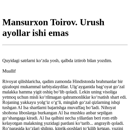
Mansurxon Toirov. Urush
ayollar ishi emas
Quyidagi satrlarni ko‘zda yosh, qalbda iztirob bilan yozdim.
Muallif
Rivoyat qilishlaricha, qadim zamonda Hindistonda brahmanlar bir
qizaloqni mukammal tarbiyalaydilar. Ulg‘ayganida bag‘oyat go‘zal
malakka hamma yigit oshiq bo‘lib qoladi. Lekin uning visoliga
yetmoq uchun misli ko‘rilmagan qahramonliklar ko‘rsatish shart edi.
Rojaning yakkayu yolg‘iz o‘g‘li, minglab go‘zal qizlarning ishqi
tushgan Al Isa shartlarni bajarishga muvaffaq bo‘ladi. Nihoyat
shohona liboslarga burkangan Al Isa mushku anbar sepilgan
go‘shangaga kiradi. Al Isa qalbini necha yillardan beri rom etib
kelayotgan malakning yuzidagi pardani ko‘tarib... angrayib qoladi.
Ro‘parasida ko‘zlari shilpiq, kiprik-qoshlari to‘kilib ketgan, yuzini