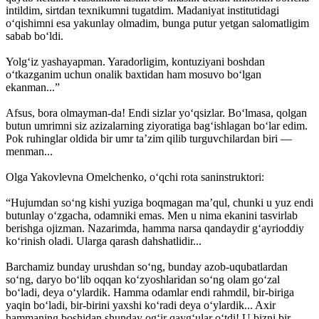
intildim, sirtdan texnikumni tugatdim. Madaniyat institutidagi
o‘qishimni esa yakunlay olmadim, bunga putur yetgan salomatligim
sabab bo‘ldi.
Yolg‘iz yashayapman. Yaradorligim, kontuziyani boshdan
o‘tkazganim uchun onalik baxtidan ham mosuvo bo‘lgan
ekanman...”
Afsus, bora olmayman-da! Endi sizlar yo‘qsizlar. Bo‘lmasa, qolgan
butun umrimni siz azizalarning ziyoratiga bag‘ishlagan bo‘lar edim.
Pok ruhinglar oldida bir umr ta’zim qilib turguvchilardan biri —
menman...
Olga Yakovlevna Omelchenko, o‘qchi rota saninstruktori:
“Hujumdan so‘ng kishi yuziga boqmagan ma’qul, chunki u yuz endi
butunlay o‘zgacha, odamniki emas. Men u nima ekanini tasvirlab
berishga ojizman. Nazarimda, hamma narsa qandaydir g‘ayrioddiy
ko‘rinish oladi. Ularga qarash dahshatlidir...
Barchamiz bunday urushdan so‘ng, bunday azob-uqubatlardan
so‘ng, daryo bo‘lib oqqan ko‘zyoshlaridan so‘ng olam go‘zal
bo‘ladi, deya o‘ylardik. Hamma odamlar endi rahmdil, bir-biriga
yaqin bo‘ladi, bir-birini yaxshi ko‘radi deya o‘ylardik... Axir
hammaning boshidan shunday og‘ir qayg‘ular o‘tdi! U bizni bir-