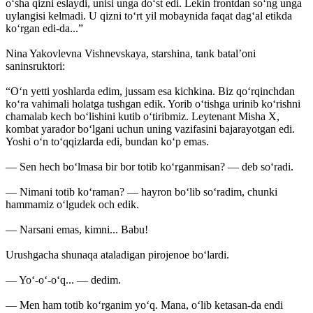
o‘sha qizni eslaydi, unisi unga do‘st edi. Lekin frontdan so‘ng unga
uylangisi kelmadi. U qizni to‘rt yil mobaynida faqat dag‘al etikda
ko‘rgan edi-da...”
Nina Yakovlevna Vishnevskaya, starshina, tank batal’oni
saninsruktori:
“O‘n yetti yoshlarda edim, jussam esa kichkina. Biz qo‘rqinchdan
ko‘ra vahimali holatga tushgan edik. Yorib o‘tishga urinib ko‘rishni
chamalab kech bo‘lishini kutib o‘tiribmiz. Leytenant Misha X,
kombat yarador bo‘lgani uchun uning vazifasini bajarayotgan edi.
Yoshi o‘n to‘qqizlarda edi, bundan ko‘p emas.
— Sen hech bo‘lmasa bir bor totib ko‘rganmisan? — deb so‘radi.
— Nimani totib ko‘raman? — hayron bo‘lib so‘radim, chunki
hammamiz o‘lgudek och edik.
— Narsani emas, kimni... Babu!
Urushgacha shunaqa ataladigan pirojenoe bo‘lardi.
— Yo‘-o‘-o‘q... — dedim.
— Men ham totib ko‘rganim yo‘q. Mana, o‘lib ketasan-da endi