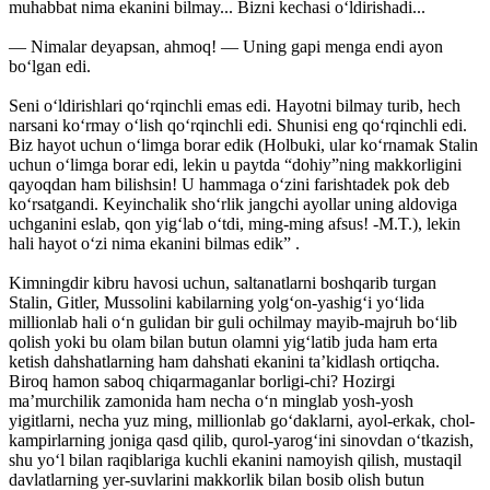
muhabbat nima ekanini bilmay... Bizni kechasi o‘ldirishadi...
— Nimalar deyapsan, ahmoq! — Uning gapi menga endi ayon
bo‘lgan edi.
Seni o‘ldirishlari qo‘rqinchli emas edi. Hayotni bilmay turib, hech
narsani ko‘rmay o‘lish qo‘rqinchli edi. Shunisi eng qo‘rqinchli edi.
Biz hayot uchun o‘limga borar edik (Holbuki, ular ko‘rnamak Stalin
uchun o‘limga borar edi, lekin u paytda “dohiy”ning makkorligini
qayoqdan ham bilishsin! U hammaga o‘zini farishtadek pok deb
ko‘rsatgandi. Keyinchalik sho‘rlik jangchi ayollar uning aldoviga
uchganini eslab, qon yig‘lab o‘tdi, ming-ming afsus! -M.T.), lekin
hali hayot o‘zi nima ekanini bilmas edik” .
Kimningdir kibru havosi uchun, saltanatlarni boshqarib turgan
Stalin, Gitler, Mussolini kabilarning yolg‘on-yashig‘i yo‘lida
millionlab hali o‘n gulidan bir guli ochilmay mayib-majruh bo‘lib
qolish yoki bu olam bilan butun olamni yig‘latib juda ham erta
ketish dahshatlarning ham dahshati ekanini ta’kidlash ortiqcha.
Biroq hamon saboq chiqarmaganlar borligi-chi? Hozirgi
ma’murchilik zamonida ham necha o‘n minglab yosh-yosh
yigitlarni, necha yuz ming, millionlab go‘daklarni, ayol-erkak, chol-
kampirlarning joniga qasd qilib, qurol-yarog‘ini sinovdan o‘tkazish,
shu yo‘l bilan raqiblariga kuchli ekanini namoyish qilish, mustaqil
davlatlarning yer-suvlarini makkorlik bilan bosib olish butun