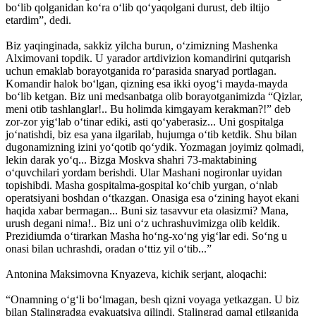
bo‘lib qolganidan ko‘ra o‘lib qo‘yaqolgani durust, deb iltijo
etardim”, dedi.
Biz yaqinginada, sakkiz yilcha burun, o‘zimizning Mashenka
Alximovani topdik. U yarador artdivizion komandirini qutqarish
uchun emaklab borayotganida ro‘parasida snaryad portlagan.
Komandir halok bo‘lgan, qizning esa ikki oyog‘i mayda-mayda
bo‘lib ketgan. Biz uni medsanbatga olib borayotganimizda “Qizlar,
meni otib tashlanglar!.. Bu holimda kimgayam kerakman?!” deb
zor-zor yig‘lab o‘tinar ediki, asti qo‘yaberasiz... Uni gospitalga
jo‘natishdi, biz esa yana ilgarilab, hujumga o‘tib ketdik. Shu bilan
dugonamizning izini yo‘qotib qo‘ydik. Yozmagan joyimiz qolmadi,
lekin darak yo‘q... Bizga Moskva shahri 73-maktabining
o‘quvchilari yordam berishdi. Ular Mashani nogironlar uyidan
topishibdi. Masha gospitalma-gospital ko‘chib yurgan, o‘nlab
operatsiyani boshdan o‘tkazgan. Onasiga esa o‘zining hayot ekani
haqida xabar bermagan... Buni siz tasavvur eta olasizmi? Mana,
urush degani nima!.. Biz uni o‘z uchrashuvimizga olib keldik.
Prezidiumda o‘tirarkan Masha ho‘ng-xo‘ng yig‘lar edi. So‘ng u
onasi bilan uchrashdi, oradan o‘ttiz yil o‘tib...”
Antonina Maksimovna Knyazeva, kichik serjant, aloqachi:
“Onamning o‘g‘li bo‘lmagan, besh qizni voyaga yetkazgan. U biz
bilan Stalingradga evaku­atsiya qilindi. Stalingrad qamal etilganida