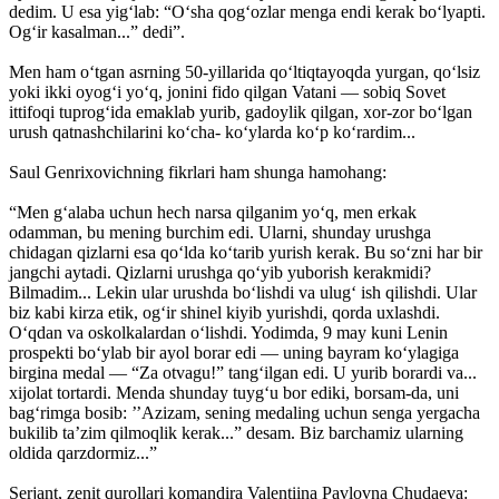
dedim. U esa yig‘lab: “O‘sha qog‘ozlar menga endi kerak bo‘lyapti.
Og‘ir kasalman...” dedi”.
Men ham o‘tgan asrning 50-yillarida qo‘ltiqtayoqda yurgan, qo‘lsiz
yoki ikki oyog‘i yo‘q, jonini fido qilgan Vatani — sobiq Sovet
ittifoqi tuprog‘ida emaklab yurib, gadoylik qilgan, xor-zor bo‘lgan
urush qatnashchilarini ko‘cha- ko‘ylarda ko‘p ko‘rardim...
Saul Genrixovichning fikrlari ham shunga hamohang:
“Men g‘alaba uchun hech narsa qilganim yo‘q, men erkak
odamman, bu mening burchim edi. Ularni, shunday urushga
chidagan qizlarni esa qo‘lda ko‘tarib yurish kerak. Bu so‘zni har bir
jangchi aytadi. Qizlarni urushga qo‘yib yuborish kerakmidi?
Bilmadim... Lekin ular urushda bo‘lishdi va ulug‘ ish qilishdi. Ular
biz kabi kirza etik, og‘ir shinel kiyib yurishdi, qorda uxlashdi.
O‘qdan va oskolkalardan o‘lishdi. Yodimda, 9 may kuni Lenin
prospekti bo‘ylab bir ayol borar edi — uning bayram ko‘ylagiga
birgina medal — “Za otvagu!” tang‘ilgan edi. U yurib borardi va...
xijolat tortardi. Menda shunday tuyg‘u bor ediki, borsam-da, uni
bag‘rimga bosib: ’’Azizam, sening medaling uchun senga yergacha
bukilib ta’zim qilmoqlik kerak...” desam. Biz barchamiz ularning
oldida qarzdormiz...”
Serjant, zenit qurollari komandira Valentiina Pavlovna Chudaeva: