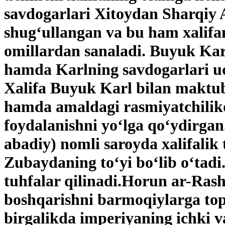
savdogarlari Xitoydan Sharqiy 
shug‘ullangan va bu ham xalifa
omillardan sanaladi. Buyuk Kar
hamda Karlning savdogarlari uc
Xalifa Buyuk Karl bilan maktub 
hamda amaldagi rasmiyatchilik
foydalanishni yo‘lga qo‘ydirgan.
abadiy) nomli saroyda xalifali
Zubaydaning to‘yi bo‘lib o‘tadi
tuhfalar qilinadi.Horun ar-Rash
boshqarishni barmoqiylarga topsh
birgalikda imperiyaning ichki v