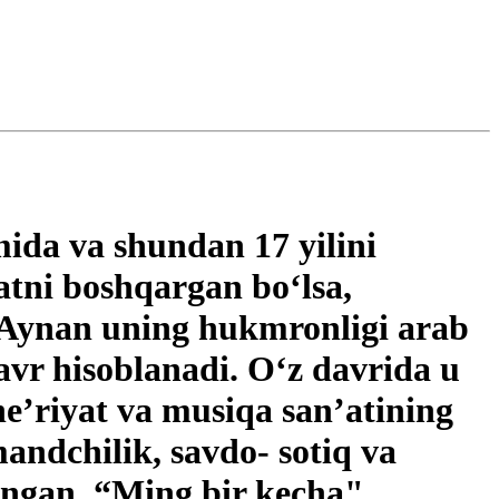
mida va shundan 17 yilini
atni boshqargan bo‘lsa,
 Aynan uning hukmronligi arab
avr hisoblanadi. O‘z davrida u
e’riyat va musiqa san’atining
mandchilik, savdo- sotiq va
angan. “Ming bir kecha"