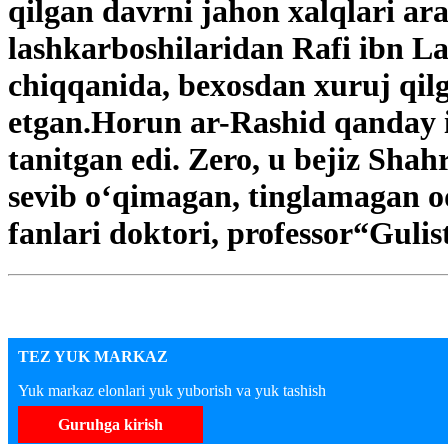
qilgan davrni jahon xalqlari arab
lashkarboshilaridan Rafi ibn La
chiqqanida, bexosdan xuruj qilga
etgan.Horun ar-Rashid qanday in
tanitgan edi. Zero, u bejiz Sha
sevib o‘qimagan, tinglamagan
fanlari doktori, professor“Gulist
TEZ YUK MARKAZ
Yuk markaz elonlari yuk yuborish va yuk tashish
Guruhga kirish