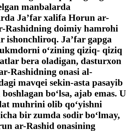
 kelgan manbalarda
rda Ja’far xalifa Horun ar-
 ar-Rashidning doimiy hamrohi
ar ishonchliroq. Ja’far gapga
hukmdorni o‘zining qiziq- qiziq
hatlar bera oladigan, dasturxon
ar-Rashidning onasi al-
dagi mavqei sekin-asta pasayib
 boshlagan bo‘lsa, ajab emas. U
lat muhrini olib qo‘yishni
icha bir zumda sodir bo‘lmay,
run ar-Rashid onasining