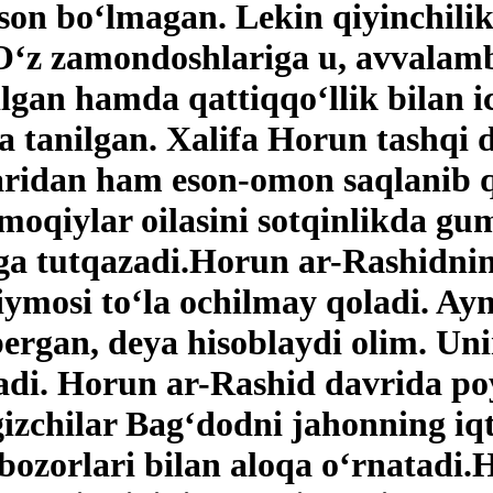
oson bo‘lmagan. Lekin qiyinchil
‘z zamondoshlariga u, avvalambo
lgan hamda qattiqqo‘llik bilan ic
a tanilgan. Xalifa Horun tashqi
laridan ham eson-omon saqlanib qo
moqiylar oilasini sotqinlikda gum
iga tutqazadi.Horun ar-Rashidnin
siymosi to‘la ochilmay qoladi. Ay
bergan, deya hisoblaydi olim. U
adi. Horun ar-Rashid davrida poy
gizchilar Bag‘dodni jahonning iq
 bozorlari bilan aloqa o‘rnatad