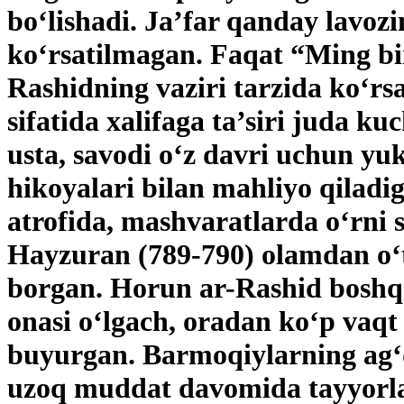
bo‘lishadi. Ja’far qanday lavoz
ko‘rsatilmagan. Faqat “Ming bir
Rashidning vaziri tarzida ko‘r
sifatida xalifaga ta’siri juda k
usta, savodi o‘z davri uchun yu
hikoyalari bilan mahliyo qiladig
atrofida, mashvaratlarda o‘rni 
Hayzuran (789-790) olamdan o‘t
borgan. Horun ar-Rashid boshqa 
onasi o‘lgach, oradan ko‘p vaqt 
buyurgan. Barmoqiylarning ag‘d
uzoq muddat davomida tayyorlab