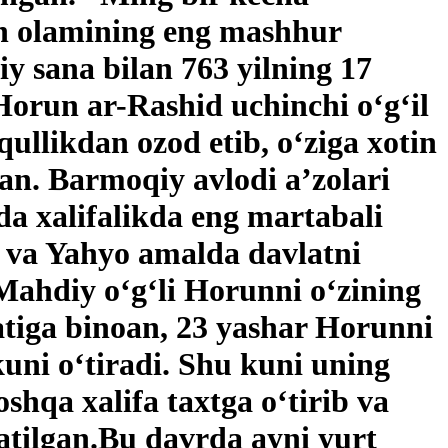
on olamining eng mashhur
y sana bilan 763 yilning 17
orun ar-Rashid uchinchi o‘g‘il
llikdan ozod etib, o‘ziga xotin
gan. Barmoqiy avlodi a’zolari
hda xalifalikda eng martabali
il va Yahyo amalda davlatni
Mahdiy o‘g‘li Horunni o‘zining
yatiga binoan, 23 yashar Horunni
kuni o‘tiradi. Shu kuni uning
shqa xalifa taxtga o‘tirib va
atilgan.Bu davrda ayni yurt