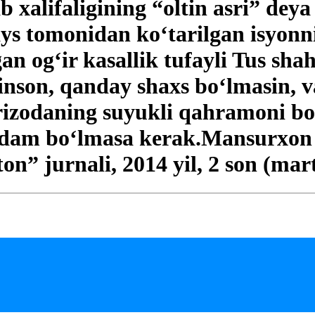
 xalifaligining “oltin asri” deya 
ys tomonidan ko‘tarilgan isyonni
n og‘ir kasallik tufayli Tus sha
son, qanday shaxs bo‘lmasin, va
hrizodaning suyukli qahramoni bo
 odam bo‘lmasa kerak.Mansurxon
on” jurnali, 2014 yil, 2 son (mar