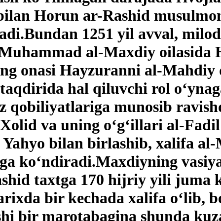
i bilan Horun ar-Rashid musulm
adi.Bundan 1251 yil avval, milodi
 Muhammad al-Maxdiy oilasida H
ng onasi Hayzuranni al-Mahdiy qu
g taqdirida hal qiluvchi rol o‘yna
‘z qobiliyatlariga munosib ravis
 Xolid va uning o‘g‘illari al-Fad
ahyo bilan birlashib, xalifa al-
shiga ko‘ndiradi.Maxdiyning vasi
shid taxtga 170 hijriy yili juma 
ixda bir kechada xalifa o‘lib, bo
ishi bir marotabagina shunda kuz