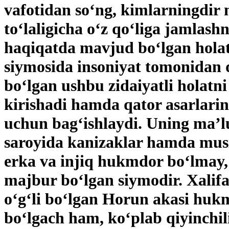
vafotidan so‘ng, kimlarningdir 
to‘laligicha o‘z qo‘liga jamlas
haqiqatda mavjud bo‘lgan hola
siymosida insoniyat tomonidan 
bo‘lgan ushbu zidaiyatli holatni
kirishadi hamda qator asarlarin
uchun bag‘ishlaydi. Uning ma’
saroyida kanizaklar hamda musi
erka va injiq hukmdor bo‘lmay,
majbur bo‘lgan siymodir. Xal
o‘g‘li bo‘lgan Horun akasi hukm
bo‘lgach ham, ko‘plab qiyinchil