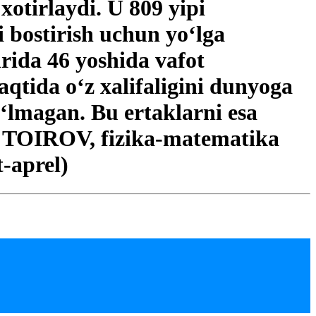
xotirlaydi. U 809 yipi
 bostirish uchun yo‘lga
hrida 46 yoshida vafot
qtida o‘z xalifaligini dunyoga
‘lmagan. Bu ertaklarni esa
 TOIROV, fizika-matematika
t-aprel)