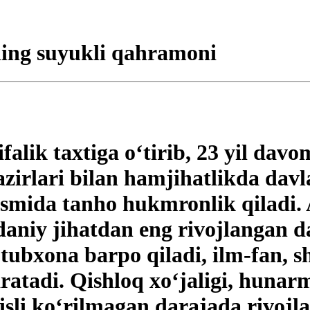
ing suyukli qahramoni
alik taxtiga o‘tirib, 23 yil davo
zirlari bilan hamjihatlikda davl
ismida tanho hukmronlik qiladi.
adaniy jihatdan eng rivojlangan d
ubxona barpo qiladi, ilm-fan, sh
aratadi. Qishloq xo‘jaligi, hunar
isli ko‘rilmagan darajada rivojl