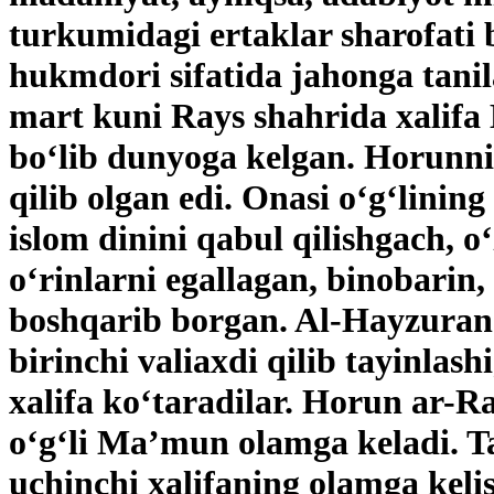
turkumidagi ertaklar sharofat
hukmdori sifatida jahonga tanil
mart kuni Rays shahrida xalifa
bo‘lib dunyoga kelgan. Horunni
qilib olgan edi. Onasi o‘g‘linin
islom dinini qabul qilishgach, o
o‘rinlarni egallagan, binobarin,
boshqarib borgan. Al-Hayzuran Y
birinchi valiaxdi qilib tayinla
xalifa ko‘taradilar. Horun ar-Ra
o‘g‘li Ma’mun olamga keladi. Tar
uchinchi xalifaning olamga kel