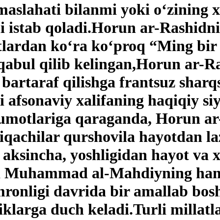
maslahati bilanmi yoki o‘zining 
hni istab qoladi.Horun ar-Rashidn
tlardan ko‘ra ko‘proq “Ming bir
qabul qilib kelingan,Horun ar-R
 bartaraf qilishga frantsuz shar
i afsonaviy xalifaning haqiqiy si
lumotlariga qaraganda, Horun ar
qachilar qurshovila hayotdan laz
 aksincha, yoshligidan hayot va
ifa Muhammad al-Mahdiyning ha
ronligi davrida bir amallab bos
iklarga duch keladi.Turli millat