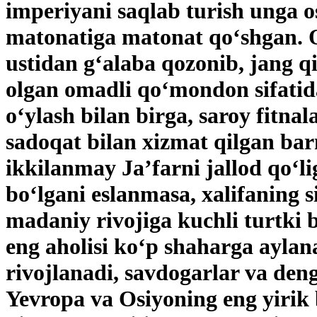
imperiyani saqlab turish unga 
matonatiga matonat qo‘shgan. O
ustidan g‘alaba qozonib, jang qi
olgan omadli qo‘mondon sifatid
o‘ylash bilan birga, saroy fitna
sadoqat bilan xizmat qilgan bar
ikkilanmay Ja’farni jallod qo‘l
bo‘lgani eslanmasa, xalifaning 
madaniy rivojiga kuchli turtki 
eng aholisi ko‘p shaharga aylan
rivojlanadi, savdogarlar va den
Yevropa va Osiyoning eng yirik