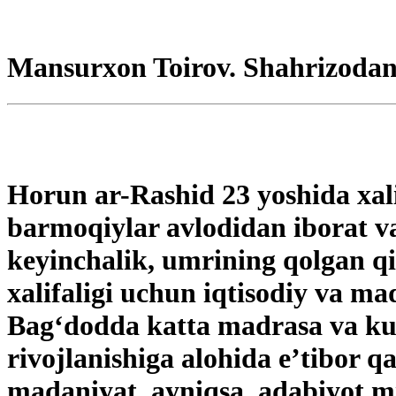
Mansurxon Toirov. Shahrizodan
Horun ar-Rashid 23 yoshida xalif
barmoqiylar avlodidan iborat va
keyinchalik, umrining qolgan q
xalifaligi uchun iqtisodiy va m
Bag‘dodda katta madrasa va kut
rivojlanishiga alohida e’tibor q
madaniyat, ayniqsa, adabiyot m