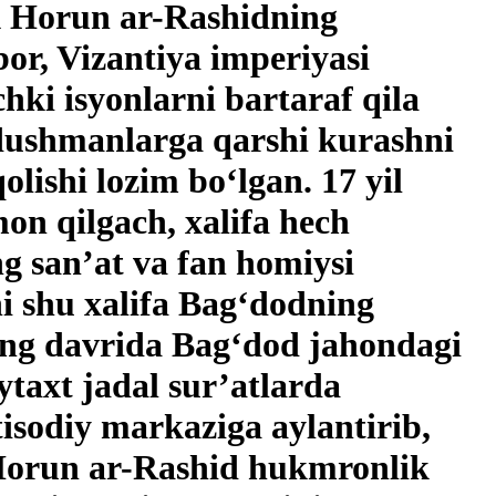
ik Horun ar-Rashidning
r, Vizantiya imperiyasi
hki isyonlarni bartaraf qila
 dushmanlarga qarshi kurashni
lishi lozim bo‘lgan. 17 yil
on qilgach, xalifa hech
g san’at va fan homiysi
ni shu xalifa Bag‘dodning
ning davrida Bag‘dod jahondagi
taxt jadal sur’atlarda
tisodiy markaziga aylantirib,
i.Horun ar-Rashid hukmronlik