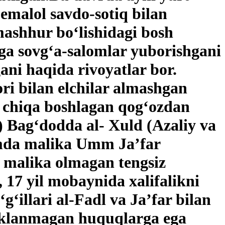
emalol savdo-sotiq bilan
ashhur bo‘lishidagi bosh
ga sovg‘a-salomlar yuborishgani
ni haqida rivoyatlar bor.
ri bilan elchilar almashgan
 chiqa boshlagan qog‘ozdan
l) Bag‘dodda al- Xuld (Azaliy va
hamda malika Umm Ja’far
r malika olmagan tengsiz
 17 yil mobaynida xalifalikni
‘illari al-Fadl va Ja’far bilan
cheklanmagan huquqlarga ega