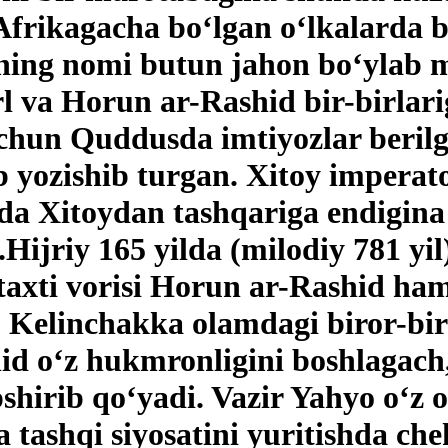
Afrikagacha bo‘lgan o‘lkalarda b
ning nomi butun jahon bo‘ylab m
l va Horun ar-Rashid bir-birlari
hun Quddusda imtiyozlar berilga
yozishib turgan. Xitoy imperato
da Xitoydan tashqariga endigina
Hijriy 165 yilda (milodiy 781 yi
k taxti vorisi Horun ar-Rashid 
. Kelinchakka olamdagi biror-bi
id o‘z hukmronligini boshlagach,
irib qo‘yadi. Vazir Yahyo o‘z o‘g
a tashqi siyosatini yuritishda 