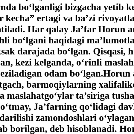
imda bo‘lganligi bizgacha yetib
 kecha” ertagi va ba’zi rivoyatla
satiladi. Har qalay Ja’far Horun
uchli bo‘lgani haqidagi ma’lumotl
ksak darajada bo‘lgan. Qisqasi, 
an, kezi kelganda, o‘rinli masla
seziladigan odam bo‘lgan.Horun 
gach, barmoqiylarning xalifalik
maslahatgo‘ylar ta’siriga tusha
o‘tmay, Ja’farning qo‘lidagi dav
arilishi zamondoshlari o‘ylagan
 borilgan, deb hisoblanadi. Ho