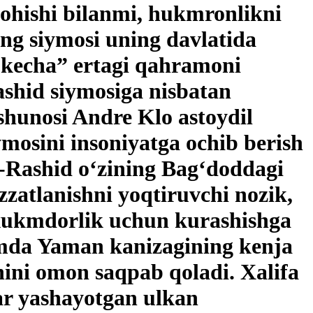
xohishi bilanmi, hukmronlikni
ing siymosi uning davlatida
 kecha” ertagi qahramoni
ashid siymosiga nisbatan
qshunosi Andre Klo astoydil
ymosini insoniyatga ochib berish
-Rashid o‘zining Bag‘doddagi
zatlanishni yoqtiruvchi nozik,
 xukmdorlik uchun kurashishga
mda Yaman kanizagining kenja
hini omon saqpab qoladi. Xalifa
lar yashayotgan ulkan