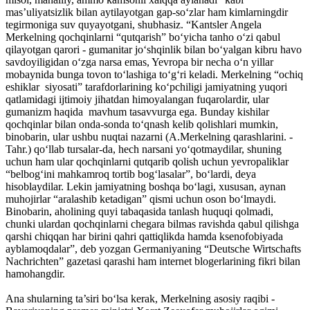
mas’uliyatsizlik bilan aytilayotgan gap-so‘zlar ham kimlarningdir
tegirmoniga suv quyayotgani, shubhasiz. “Kantsler Angela
Merkelning qochqinlarni “qutqarish” bo‘yicha tanho o‘zi qabul
qilayotgan qarori - gumanitar jo‘shqinlik bilan bo‘yalgan kibru havo
savdoyiligidan o‘zga narsa emas, Yevropa bir necha o‘n yillar
mobaynida bunga tovon to‘lashiga to‘g‘ri keladi. Merkelning “ochiq
eshiklar siyosati” tarafdorlarining ko‘pchiligi jamiyatning yuqori
qatlamidagi ijtimoiy jihatdan himoyalangan fuqarolardir, ular
gumanizm haqida mavhum tasavvurga ega. Bunday kishilar
qochqinlar bilan onda-sonda to‘qnash kelib qolishlari mumkin,
binobarin, ular ushbu nuqtai nazarni (A.Merkelning qarashlarini. -
Tahr.) qo‘llab tursalar-da, hech narsani yo‘qotmaydilar, shuning
uchun ham ular qochqinlarni qutqarib qolish uchun yevropaliklar
“belbog‘ini mahkamroq tortib bog‘lasalar”, bo‘lardi, deya
hisoblaydilar. Lekin jamiyatning boshqa bo‘lagi, xususan, aynan
muhojirlar “aralashib ketadigan” qismi uchun oson bo‘lmaydi.
Binobarin, aholining quyi tabaqasida tanlash huquqi qolmadi,
chunki ulardan qochqinlarni chegara bilmas ravishda qabul qilishga
qarshi chiqqan har birini qahri qattiqlikda hamda ksenofobiyada
ayblamoqdalar”, deb yozgan Germaniyaning “Deutsche Wirtschafts
Nachrichten” gazetasi qarashi ham internet blogerlarining fikri bilan
hamohangdir.
Ana shularning ta’siri bo‘lsa kerak, Merkelning asosiy raqibi -