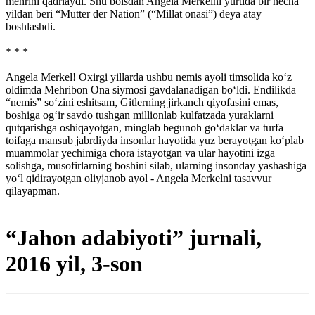
mehrini qadrlaydi. Shu boisdan Angela Merkelni yurtida bir necha
yildan beri “Mutter der Nation” (“Millat onasi”) deya atay
boshlashdi.
* * *
Angela Merkel! Oxirgi yillarda ushbu nemis ayoli timsolida ko‘z
oldimda Mehribon Ona siymosi gavdalanadigan bo‘ldi. Endilikda
“nemis” so‘zini eshitsam, Gitlerning jirkanch qiyofasini emas,
boshiga og‘ir savdo tushgan millionlab kulfatzada yuraklarni
qutqarishga oshiqayotgan, minglab begunoh go‘daklar va turfa
toifaga mansub jabrdiyda insonlar hayotida yuz berayotgan ko‘plab
muammolar yechimiga chora istayotgan va ular hayotini izga
solishga, musofirlarning boshini silab, ularning insonday yashashiga
yo‘l qidirayotgan oliyjanob ayol - Angela Merkelni tasavvur
qilayapman.
“Jahon adabiyoti” jurnali,
2016 yil, 3-son