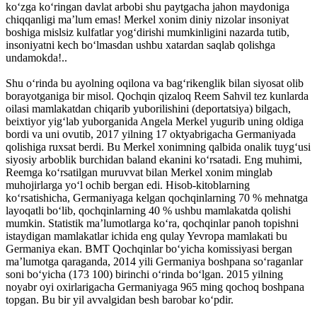
ko‘zga ko‘ringan davlat arbobi shu paytgacha jahon maydoniga
chiqqanligi ma’lum emas! Merkel xonim diniy nizolar insoniyat
boshiga mislsiz kulfatlar yog‘dirishi mumkinligini nazarda tutib,
insoniyatni kech bo‘lmasdan ushbu xatardan saqlab qolishga
undamokda!..
Shu o‘rinda bu ayolning oqilona va bag‘rikenglik bilan siyosat olib
borayotganiga bir misol. Qochqin qizaloq Reem Sahvil tez kunlarda
oilasi mamlakatdan chiqarib yuborilishini (deportatsiya) bilgach,
beixtiyor yig‘lab yuborganida Angela Merkel yugurib uning oldiga
bordi va uni ovutib, 2017 yilning 17 oktyabrigacha Germaniyada
qolishiga ruxsat berdi. Bu Merkel xonimning qalbida onalik tuyg‘usi
siyosiy arboblik burchidan baland ekanini ko‘rsatadi. Eng muhimi,
Reemga ko‘rsatilgan muruvvat bilan Merkel xonim minglab
muhojirlarga yo‘l ochib bergan edi. Hisob-kitoblarning
ko‘rsatishicha, Germaniyaga kelgan qochqinlarning 70 % mehnatga
layoqatli bo‘lib, qochqinlarning 40 % ushbu mamlakatda qolishi
mumkin. Statistik ma’lumotlarga ko‘ra, qochqinlar panoh topishni
istaydigan mamlakatlar ichida eng qulay Yevropa mamlakati bu
Germaniya ekan. BMT Qochqinlar bo‘yicha komissiyasi bergan
ma’lumotga qaraganda, 2014 yili Germaniya boshpana so‘raganlar
soni bo‘yicha (173 100) birinchi o‘rinda bo‘lgan. 2015 yilning
noyabr oyi oxirlarigacha Germaniyaga 965 ming qochoq boshpana
topgan. Bu bir yil avvalgidan besh barobar ko‘pdir.