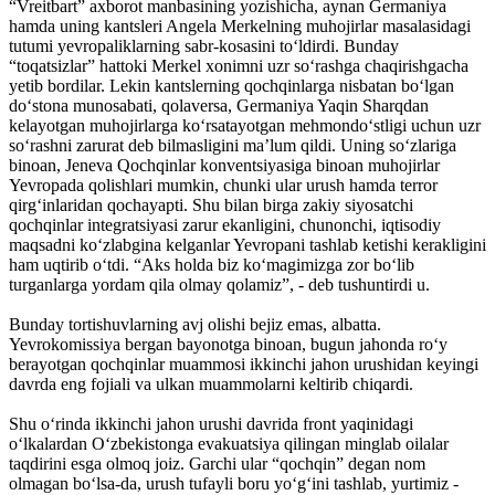
“Vreitbart” axborot manbasining yozishicha, aynan Germaniya
hamda uning kantsleri Angela Merkelning muhojirlar masalasidagi
tutumi yevropaliklarning sabr-kosasini to‘ldirdi. Bunday
“toqatsizlar” hattoki Merkel xonimni uzr so‘rashga chaqirishgacha
yetib bordilar. Lekin kantslerning qochqinlarga nisbatan bo‘lgan
do‘stona munosabati, qolaversa, Germaniya Yaqin Sharqdan
kelayotgan muhojirlarga ko‘rsatayotgan mehmondo‘stligi uchun uzr
so‘rashni zarurat deb bilmasligini ma’lum qildi. Uning so‘zlariga
binoan, Jeneva Qochqinlar konventsiyasiga binoan muhojirlar
Yevropada qolishlari mumkin, chunki ular urush hamda terror
qirg‘inlaridan qochayapti. Shu bilan birga zakiy siyosatchi
qochqinlar integratsiyasi zarur ekanligini, chunonchi, iqtisodiy
maqsadni ko‘zlabgina kelganlar Yevropani tashlab ketishi kerakligini
ham uqtirib o‘tdi. “Aks holda biz ko‘magimizga zor bo‘lib
turganlarga yordam qila olmay qolamiz”, - deb tushuntirdi u.
Bunday tortishuvlarning avj olishi bejiz emas, albatta.
Yevrokomissiya bergan bayonotga binoan, bugun jahonda ro‘y
berayotgan qochqinlar muammosi ikkinchi jahon urushidan keyingi
davrda eng fojiali va ulkan muammolarni keltirib chiqardi.
Shu o‘rinda ikkinchi jahon urushi davrida front yaqinidagi
o‘lkalardan O‘zbekistonga evakuatsiya qilingan minglab oilalar
taqdirini esga olmoq joiz. Garchi ular “qochqin” degan nom
olmagan bo‘lsa-da, urush tufayli boru yo‘g‘ini tashlab, yurtimiz -