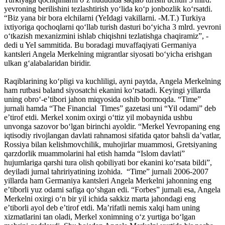
yevroning berilishini tezlashtirish yo‘lida ko‘p jonbozlik ko‘rsatdi.
“Biz yana bir bora elchilarni (YeIdagi vakillarni. -M.T.) Turkiya
ixtiyoriga qochoqlarni qo‘llab turish dasturi bo‘yicha 3 mlrd. yevroni
o‘tkazish mexanizmini ishlab chiqishni tezlatishga chaqiramiz”, -
dedi u YeI sammitida. Bu boradagi muvaffaqiyati Germaniya
kantsleri Angela Merkelning migrantlar siyosati bo‘yicha erishgan
ulkan g‘alabalaridan biridir.
Raqiblarining ko‘pligi va kuchliligi, ayni paytda, Angela Merkelning
ham rutbasi baland siyosatchi ekanini ko‘rsatadi. Keyingi yillarda
uning obro‘-e’tibori jahon miqyosida oshib bormoqda. “Time”
jurnali hamda “The Financial Times” gazetasi uni “Yil odami” deb
e’tirof etdi. Merkel xonim oxirgi o‘ttiz yil mobaynida ushbu
unvonga sazovor bo‘lgan birinchi ayoldir. “Merkel Yevropaning eng
iqtisodiy rivojlangan davlati rahnamosi sifatida qator bahsli da’vatlar,
Rossiya bilan kelishmovchilik, muhojirlar muammosi, Gretsiyaning
qarzdorlik muammolarini hal etish hamda “Islom davlati”
hujumlariga qarshi tura olish qobiliyati bor ekanini ko‘rsata bildi”,
deyiladi jurnal tahririyatining izohida. “Time” jurnali 2006-2007
yillarda ham Germaniya kantsleri Angela Merkelni jahonning eng
e’tiborli yuz odami safiga qo‘shgan edi. “Forbes” jurnali esa, Angela
Merkelni oxirgi o‘n bir yil ichida sakkiz marta jahondagi eng
e’tiborli ayol deb e’tirof etdi. Ma’rifatli nemis xalqi ham uning
xizmatlarini tan oladi, Merkel xonimning o‘z yurtiga bo‘lgan