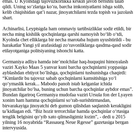
emas. U Kyolndagi tajovuzkorlikka keskin javob berishni talab
qildi. Uning so‘zlariga ko‘ra, barcha imkoniyatlarni ishga solib,
kelib chiqishidan qat’i nazar, jinoyatchilarni tezda topish va jazolash
shart.
Achinarlisi, Leyptsigda ham ommaviy tartibsizliklar sodir etildi, bir
necha ming kishilik qochqinlarga qarshi namoyish bo‘lib o‘tdi,
Kyolnda chet elliklarga bir necha marotaba hujum uyushtirildi - bu
harakatlar Yangi yil arafasidagi zo‘ravonliklarga qasdma-qasd sodir
etilayotganiga politsiyaning ishonchi katta.
Germaniya adliya hamda iste’molchilar haq-huquqini himoyalash
vaziri Xayko Maas 5 yanvar kuni barcha qochqinlarni yoppasiga
ayblashdan ehtiyot bo‘lishga, qochqinlarni tushunishga chaqirdi:
“Kimlardir bu tajovuz sabab qochqinlarni kamsitishiga yo‘l
qo‘ymaslik kerak... Mabodo panoh istab kelganlar ichida
jinoyatchilar bo‘lsa, buning uchun barcha qochqinlar aybdor emas”.
Bundan ilgariroq Germaniya mudofaa vaziri Ursula fon der Lyayen
xonim ham hamma qochqinlarni so‘rab-surishtirmasdan,
birvarakayiga jinoyatchi deb gumon qilishdan saqlanish kerakligini
ta’kidlagan edi. “Biz hozir terrorchilar hamda qochqinlar o‘rtasiga
tenglik belgisini qo‘yib xato qilmasligimiz lozim”, - dedi u 2015
yilning 16 noyabrida “Rassaueg Neue Rgesse” gazetasiga bergan
intervyusida.