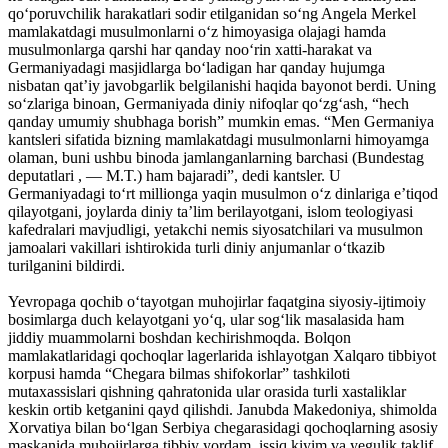
qo‘poruvchilik harakatlari sodir etilganidan so‘ng Angela Merkel
mamlakatdagi musulmonlarni o‘z himoyasiga olajagi hamda
musulmonlarga qarshi har qanday noo‘rin xatti-harakat va
Germaniyadagi masjidlarga bo‘ladigan har qanday hujumga
nisbatan qat’iy javobgarlik belgilanishi haqida bayonot berdi. Uning
so‘zlariga binoan, Germaniyada diniy nifoqlar qo‘zg‘ash, “hech
qanday umumiy shubhaga borish” mumkin emas. “Men Germaniya
kantsleri sifatida bizning mamlakatdagi musulmonlarni himoyamga
olaman, buni ushbu binoda jamlanganlarning barchasi (Bundestag
deputatlari , — M.T.) ham bajaradi”, dedi kantsler. U
Germaniyadagi to‘rt millionga yaqin musulmon o‘z dinlariga e’tiqod
qilayotgani, joylarda diniy ta’lim berilayotgani, islom teologiyasi
kafedralari mavjudligi, yetakchi nemis siyosatchilari va musulmon
jamoalari vakillari ishtirokida turli diniy anjumanlar o‘tkazib
turilganini bildirdi.
Yevropaga qochib o‘tayotgan muhojirlar faqatgina siyosiy-ijtimoiy
bosimlarga duch kelayotgani yo‘q, ular sog‘lik masalasida ham
jiddiy muammolarni boshdan kechirishmoqda. Bolqon
mamlakatlaridagi qochoqlar lagerlarida ishlayotgan Xalqaro tibbiyot
korpusi hamda “Chegara bilmas shifokorlar” tashkiloti
mutaxassislari qishning qahratonida ular orasida turli xastaliklar
keskin ortib ketganini qayd qilishdi. Janubda Makedoniya, shimolda
Xorvatiya bilan bo‘lgan Serbiya chegarasidagi qochoqlarning asosiy
maskanida muhojirlarga tibbiy yordam, issiq kiyim va yegulik taklif