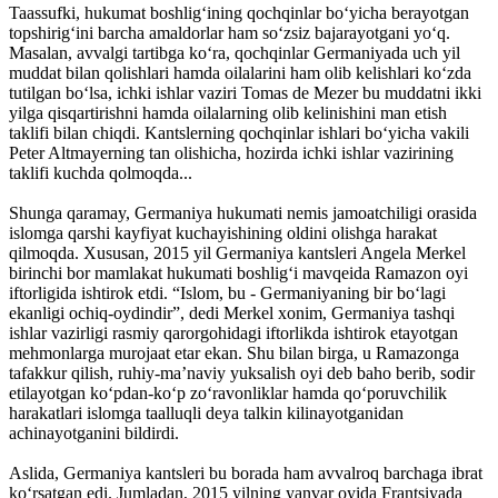
Taassufki, hukumat boshlig‘ining qochqinlar bo‘yicha berayotgan
topshirig‘ini barcha amaldorlar ham so‘zsiz bajarayotgani yo‘q.
Masalan, avvalgi tartibga ko‘ra, qochqinlar Germaniyada uch yil
muddat bilan qolishlari hamda oilalarini ham olib kelishlari ko‘zda
tutilgan bo‘lsa, ichki ishlar vaziri Tomas de Mezer bu muddatni ikki
yilga qisqartirishni hamda oilalarning olib kelinishini man etish
taklifi bilan chiqdi. Kantslerning qochqinlar ishlari bo‘yicha vakili
Peter Altmayerning tan olishicha, hozirda ichki ishlar vazirining
taklifi kuchda qolmoqda...
Shunga qaramay, Germaniya hukumati nemis jamoatchiligi orasida
islomga qarshi kayfiyat kuchayishining oldini olishga harakat
qilmoqda. Xususan, 2015 yil Germaniya kantsleri Angela Merkel
birinchi bor mamlakat hukumati boshlig‘i mavqeida Ramazon oyi
iftorligida ishtirok etdi. “Islom, bu - Germaniyaning bir bo‘lagi
ekanligi ochiq-oydindir”, dedi Merkel xonim, Germaniya tashqi
ishlar vazirligi rasmiy qarorgohidagi iftorlikda ishtirok etayotgan
mehmonlarga murojaat etar ekan. Shu bilan birga, u Ramazonga
tafakkur qilish, ruhiy-ma’naviy yuksalish oyi deb baho berib, sodir
etilayotgan ko‘pdan-ko‘p zo‘ravonliklar hamda qo‘poruvchilik
harakatlari islomga taalluqli deya talkin kilinayotganidan
achinayotganini bildirdi.
Aslida, Germaniya kantsleri bu borada ham avvalroq barchaga ibrat
ko‘rsatgan edi. Jumladan, 2015 yilning yanvar oyida Frantsiyada