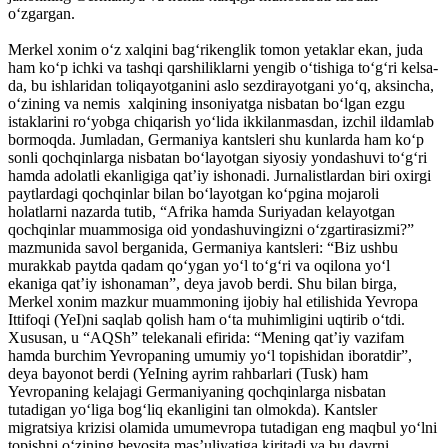
o‘zgargan.
Merkel xonim o‘z xalqini bag‘rikenglik tomon yetaklar ekan, juda
ham ko‘p ichki va tashqi qarshiliklarni yengib o‘tishiga to‘g‘ri kelsa-
da, bu ishlaridan toliqayotganini aslo sezdirayotgani yo‘q, aksincha,
o‘zining va nemis xalqining insoniyatga nisbatan bo‘lgan ezgu
istaklarini ro‘yobga chiqarish yo‘lida ikkilanmasdan, izchil ildamlab
bormoqda. Jumladan, Germaniya kantsleri shu kunlarda ham ko‘p
sonli qochqinlarga nisbatan bo‘layotgan siyosiy yondashuvi to‘g‘ri
hamda adolatli ekanligiga qat’iy ishonadi. Jurnalistlardan biri oxirgi
paytlardagi qochqinlar bilan bo‘layotgan ko‘pgina mojaroli
holatlarni nazarda tutib, “Afrika hamda Suriyadan kelayotgan
qochqinlar muammosiga oid yondashuvingizni o‘zgartirasizmi?”
mazmunida savol berganida, Germaniya kantsleri: “Biz ushbu
murakkab paytda qadam qo‘ygan yo‘l to‘g‘ri va oqilona yo‘l
ekaniga qat’iy ishonaman”, deya javob berdi. Shu bilan birga,
Merkel xonim mazkur muammoning ijobiy hal etilishida Yevropa
Ittifoqi (YeI)ni saqlab qolish ham o‘ta muhimligini uqtirib o‘tdi.
Xususan, u “AQSh” telekanali efirida: “Mening qat’iy vazifam
hamda burchim Yevropaning umumiy yo‘l topishidan iboratdir”,
deya bayonot berdi (YeIning ayrim rahbarlari (Tusk) ham
Yevropaning kelajagi Germaniyaning qochqinlarga nisbatan
tutadigan yo‘liga bog‘liq ekanligini tan olmokda). Kantsler
migratsiya krizisi olamida umumevropa tutadigan eng maqbul yo‘lni
topishni o‘zining bevosita mas’uliyatiga kiritadi va bu davrni