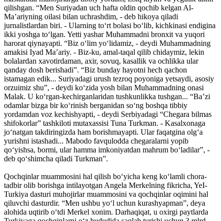
qilishgan. “Men Suriyadan uch hafta oldin qochib kelgan Al-
Ma’ariyning oilasi bilan uchrashdim, - deb hikoya qiladi
jurnalistlardan biri. - Ularning to‘rt bolasi bo‘lib, kichkinasi endigina
ikki yoshga to‘lgan. Yetti yashar Muhammadni bronxit va yuqori
harorat qiynayapti. “Biz o‘lim yo‘lidamiz, - deydi Muhammadning
amakisi Iyad Ma’ariy. - Biz-ku, amal-taqal qilib chidaymiz, lekin
bolalardan xavotirdaman, axir, sovuq, kasallik va ochlikka ular
qanday dosh berishadi”. “Biz bunday hayotni hech qachon
istamagan edik... Suriyadagi urush tezroq poyoniga yetsaydi, asosiy
orzuimiz shu”, - deydi ko‘zida yosh bilan Muhammadning onasi
Malak. U ko‘rgan-kechirganlaridan tushkunlikka tushgan... “Ba’zi
odamlar bizga bir ko‘rinish berganidan so‘ng boshqa tibbiy
yordamdan voz kechishyapti, - deydi Serbiyadagi “Chegara bilmas
shifokorlar” tashkiloti mutaxassisi Tuna Turkman. - Kasalxonaga
jo‘natgan takdiringizda ham borishmayapti. Ular faqatgina olg‘a
yurishni istashadi... Mabodo favqulodda chegaralarni yopib
qo‘yishsa, bormi, ular hamma imkoniyatdan mahrum bo‘ladilar”, -
deb qo‘shimcha qiladi Turkman”.
Qochqinlar muammosini hal qilish bo‘yicha keng ko‘lamli chora-
tadbir olib borishga intilayotgan Angela Merkelning fikricha, YeI-
Turkiya dasturi muhojirlar muammosini va qochqinlar oqimini hal
qiluvchi dasturdir. “Men ushbu yo‘l uchun kurashyapman”, deya
alohida uqtirib o‘tdi Merkel xonim. Darhaqiqat, u oxirgi paytlarda
Turkiyaga qochqinlarni o‘z hududida saqlab turishi uchun 3 mlrd.