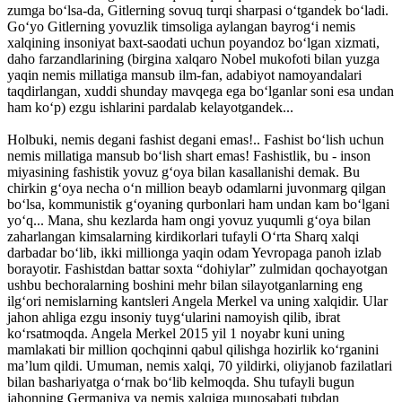
zumga bo‘lsa-da, Gitlerning sovuq turqi sharpasi o‘tgandek bo‘ladi.
Go‘yo Gitlerning yovuzlik timsoliga aylangan bayrog‘i nemis
xalqining insoniyat baxt-saodati uchun poyandoz bo‘lgan xizmati,
daho farzandlarining (birgina xalqaro Nobel mukofoti bilan yuzga
yaqin nemis millatiga mansub ilm-fan, adabiyot namoyandalari
taqdirlangan, xuddi shunday mavqega ega bo‘lganlar soni esa undan
ham ko‘p) ezgu ishlarini pardalab kelayotgandek...
Holbuki, nemis degani fashist degani emas!.. Fashist bo‘lish uchun
nemis millatiga mansub bo‘lish shart emas! Fashistlik, bu - inson
miyasining fashistik yovuz g‘oya bilan kasallanishi demak. Bu
chirkin g‘oya necha o‘n million beayb odamlarni juvonmarg qilgan
bo‘lsa, kommunistik g‘oyaning qurbonlari ham undan kam bo‘lgani
yo‘q... Mana, shu kezlarda ham ongi yovuz yuqumli g‘oya bilan
zaharlangan kimsalarning kirdikorlari tufayli O‘rta Sharq xalqi
darbadar bo‘lib, ikki millionga yaqin odam Yevropaga panoh izlab
borayotir. Fashistdan battar soxta “dohiylar” zulmidan qochayotgan
ushbu bechoralarning boshini mehr bilan silayotganlarning eng
ilg‘ori nemislarning kantsleri Angela Merkel va uning xalqidir. Ular
jahon ahliga ezgu insoniy tuyg‘ularini namoyish qilib, ibrat
ko‘rsatmoqda. Angela Merkel 2015 yil 1 noyabr kuni uning
mamlakati bir million qochqinni qabul qilishga hozirlik ko‘rganini
ma’lum qildi. Umuman, nemis xalqi, 70 yildirki, oliyjanob fazilatlari
bilan bashariyatga o‘rnak bo‘lib kelmoqda. Shu tufayli bugun
jahonning Germaniya va nemis xalqiga munosabati tubdan