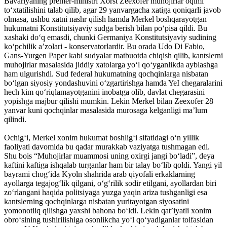
Bavariyaning premer-ministri Xorst Zeexofer muhojirlar oqimi
to‘xtatilishini talab qilib, agar 29 yanvargacha xatiga qoniqarli javob
olmasa, ushbu xatni nashr qilish hamda Merkel boshqarayotgan
hukumatni Konstitutsiyaviy sudga berish bilan po‘pisa qildi. Bu
xashaki do‘q emasdi, chunki Germaniya Konstitutsiyaviy sudining
ko‘pchilik a’zolari - konservatorlardir. Bu orada Udo Di Fabio,
Gans-Yurgen Paper kabi sudyalar matbuotda chiqish qilib, kantslerni
muhojirlar masalasida jiddiy xatolarga yo‘l qo‘yganlikda ayblashga
ham ulgurishdi. Sud federal hukumatning qochqinlarga nisbatan
bo‘lgan siyosiy yondashuvini o‘zgartirishga hamda YeI chegaralarini
hech kim qo‘riqlamayotganini inobatga olib, davlat chegarasini
yopishga majbur qilishi mumkin. Lekin Merkel bilan Zeexofer 28
yanvar kuni qochqinlar masalasida murosaga kelganligi ma’lum
qilindi.
Ochig‘i, Merkel xonim hukumat boshlig‘i sifatidagi o‘n yillik
faoliyati davomida bu qadar murakkab vaziyatga tushmagan edi.
Shu bois “Muhojirlar muammosi uning oxirgi jangi bo‘ladi”, deya
kaftini kaftiga ishqalab turganlar ham bir talay bo‘lib qoldi. Yangi yil
bayrami chog‘ida Kyoln shahrida arab qiyofali erkaklarning
ayollarga tegajog‘lik qilgani, o‘g‘rilik sodir etilgani, ayollardan biri
zo‘rlangani haqida politsiyaga yuzga yaqin ariza tushganligi esa
kantslerning qochqinlarga nisbatan yuritayotgan siyosatini
yomonotliq qilishga yaxshi bahona bo‘ldi. Lekin qat’iyatli xonim
obro‘sining tushirilishiga osonlikcha yo‘l qo‘yadiganlar toifasidan