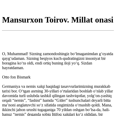
Mansurxon Toirov. Millat onasi
O, Muhammad! Sizning zamondoshingiz bo‘lmaganimdan g‘oyatda
qayg‘udaman. Sizning beqiyos kuch-qudratingizni insoniyat bir
boragina ko‘ra oldi, endi ortiq buning iloji yo‘q. Sizdan
hayratdaman.
Otto fon Bismark
Germaniya va nemis xalqi haqidagi tasavvurlarimizning murakkab
tarixi bor. O‘tgan asrning 30-yillari o‘rtalaridan boshlab o‘nlab yillar
davomida turli uslubda tashkil qilingan tashviqotlar, yolg‘on-yashiq
orqali “nemis”, “fashist” hamda “Gitler” tushunchalari deyarli bitta
ma’noni anglatuvchi so‘z sifatida ongimizda o‘rnashib qoldi. Mana,
ikkinchi jahon urushi tugaganiga 70 yildan oshgan bo‘lsa-da, hali-
hanuz “nemis” deganda sobiq Ittifoq xalqlari ko‘z oldidan, bir