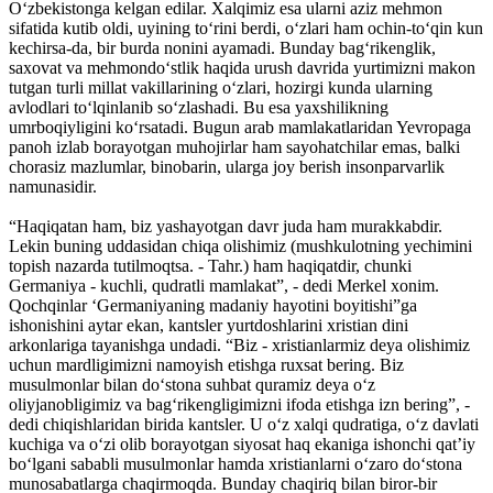
O‘zbekistonga kelgan edilar. Xalqimiz esa ularni aziz mehmon
sifatida kutib oldi, uyining to‘rini berdi, o‘zlari ham ochin-to‘qin kun
kechirsa-da, bir burda nonini ayamadi. Bunday bag‘rikenglik,
saxovat va mehmondo‘stlik haqida urush davrida yurtimizni makon
tutgan turli millat vakillarining o‘zlari, hozirgi kunda ularning
avlodlari to‘lqinlanib so‘zlashadi. Bu esa yaxshilikning
umrboqiyligini ko‘rsatadi. Bugun arab mamlakatlaridan Yevropaga
panoh izlab borayotgan muhojirlar ham sayohatchilar emas, balki
chorasiz mazlumlar, binobarin, ularga joy berish insonparvarlik
namunasidir.
“Haqiqatan ham, biz yashayotgan davr juda ham murakkabdir.
Lekin buning uddasidan chiqa olishimiz (mushkulotning yechimini
topish nazarda tutilmoqtsa. - Tahr.) ham haqiqatdir, chunki
Germaniya - kuchli, qudratli mamlakat”, - dedi Merkel xonim.
Qochqinlar ‘Germaniyaning madaniy hayotini boyitishi”ga
ishonishini aytar ekan, kantsler yurtdoshlarini xristian dini
arkonlariga tayanishga undadi. “Biz - xristianlarmiz deya olishimiz
uchun mardligimizni namoyish etishga ruxsat bering. Biz
musulmonlar bilan do‘stona suhbat quramiz deya o‘z
oliyjanobligimiz va bag‘rikengligimizni ifoda etishga izn bering”, -
dedi chiqishlaridan birida kantsler. U o‘z xalqi qudratiga, o‘z davlati
kuchiga va o‘zi olib borayotgan siyosat haq ekaniga ishonchi qat’iy
bo‘lgani sababli musulmonlar hamda xristianlarni o‘zaro do‘stona
munosabatlarga chaqirmoqda. Bunday chaqiriq bilan biror-bir