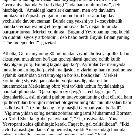
Germaniya hamda YeI tarixidagi “juda ham muhim davr”, deb
hisoblaydi. “Amaldagi kantsler ekanman, men o‘z davlatim
muntazam to‘qnashayotgan muammolarni har safardagiday
yechishda davom etaman. Bunda eng yaxshi yo‘l - osoyishtalik
hamda Germaniyaning ehtiyoji himoyasidir”, degan tutumda
barqaror turgan Merkel xonimga “Bugungi Yevropaning eng kuchli
va qudratli siyosiy arbobidir”, deb baho berdi Buyuk Britaniyaning
“The Independent” gazetasi.
Albatta, Germaniyaning 80 milliondan ziyod aholisi yaqdillik bilan
aksariyati musulmon bo‘lgan qochqinlarni quchoq ochib kutib
olayotgani yo‘q. Buning tagida gap ko‘p. Ayrimlar Germaniyada
musulmonlarning ko‘payishi natijasida o‘zlarining ham musulmonga
aylanib ketishidan xavfsirayotgan bo‘lsa, boshqalar - Merkel
xonimning siyosiy qarashlarini yoqlamaydiganlar ushbu
muammodan Merkelning obro‘yini to‘kish uchun foydalanishga
harakat qilmoqda. “Qassobga moy qayg‘usi, echkiga - jon”,
deganlaridek, asil niyatini pinhon tutayotganlarning chet ellarda ham
qo‘llovchilari borligini internet blogerlarining fikr-mulohazalari ham
tasdiqlaydi. “Tez orada eng ko‘p masjid Germaniyada bo‘ladi”,
“Yigirma yildan so‘ng nemis zobitlarining ismi Muhammad Borman
va Xolid Shekkelgruberga aylanadi”, “Eh, rossiyaliklar. Yana
Yevropani xalos qilishingiz kerak. Faqat bu gal xalifalikdan”, “Ikki
avlod almashganidan so‘ng nemislar, xuddi Amerikadagi hindular
misol, mahalliy, ammo kamsonli xalqqa aylanadi” kabi