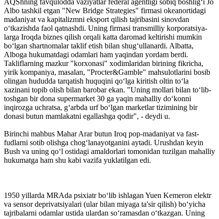
AQShning favqulodda vaziyatlar federal agentligi sobiq boshlig‘i Jo
Albo tashkil etgan "New Bridge Strategies" firmasi okeanortidagi
madaniyat va kapitalizmni eksport qilish tajribasini sinovdan
o‘tkazishda faol qatnashdi. Uning firmasi transmilliy korpo­ratsiya­
larga Iroqda biznes qilish orqali katta daromad keltirishi mumkin
bo‘lgan shartnomalar taklif etish bilan shug‘ullanardi. Albatta,
Alboga hukumatdagi odamlari ham yaqindan yordam berdi.
Takliflarning mazkur "korxonasi" xodimlaridan birining fikricha,
yirik kompaniya, masalan, "Procter&Gamble" mahsulotlarini bosib
olingan hududda tarqatish huquqini qo‘lga kiritish oltin to‘la
xazinani topib olish bilan barobar ekan. "Uning mollari bilan to‘lib-
toshgan bir dona supermarket 30 ga yaqin mahalliy do‘konni
inqirozga uchratsa, g‘arbda urf bo‘lgan marketlar tizimining bir
donasi butun mamlakatni egallashga qodir", - deydi u.
Birinchi mahbus Mahar Arar butun Iroq pop-madaniyat va fast-
fudlarni sotib olishga chog‘lanayotganini aytadi. Urushdan keyin
Bush va uning qo‘l ostidagi amaldorlari tomonidan tuzilgan mahalliy
hukumatga ham shu kabi vazifa yuklatilgan edi.
1950 yillarda MRAda psixiatr bo‘lib ishlagan Yuen Kemeron elektr
va sensor deprivatsiyalari (ular bilan miyaga ta'sir qilish) bo‘yicha
tajribalarni odamlar ustida ulardan so‘ramasdan o‘tkazgan. Uning