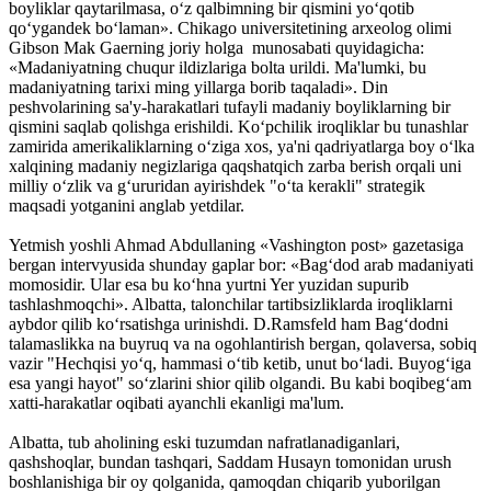
boyliklar qaytarilmasa, o‘z qalbimning bir qismini yo‘qotib
qo‘ygandek bo‘laman». Chikago universitetining arxeo­log olimi
Gibson Mak Gaerning joriy holga munosabati quyidagicha:
«Madaniyatning chuqur ildizlariga bolta urildi. Ma'lumki, bu
madaniyatning tarixi ming yillarga borib taqaladi». Din
peshvolarining sa'y-harakatlari tufayli madaniy boyliklarning bir
qismini saqlab qolishga erishildi. Ko‘pchilik iroqliklar bu tunashlar
zamirida amerikaliklarning o‘ziga xos, ya'ni qadriyatlarga boy o‘lka
xalqining madaniy negizlariga qaqshatqich zarba berish orqali uni
milliy o‘zlik va g‘ururidan ayirishdek "o‘ta kerakli" strategik
maqsadi yotganini anglab yetdilar.
Yetmish yoshli Ahmad Abdullaning «Vashington post» gazetasiga
bergan intervyusida shunday gaplar bor: «Bag‘dod arab madaniyati
momosidir. Ular esa bu ko‘hna yurtni Yer yuzidan supurib
tashlashmoqchi». Albatta, talonchilar tartibsizliklarda iroqliklarni
aybdor qilib ko‘rsatishga urinishdi. D.Ramsfeld ham Bag‘dodni
talamaslikka na buyruq va na ogohlantirish bergan, qolaversa, sobiq
vazir "Hechqisi yo‘q, hammasi o‘tib ketib, unut bo‘ladi. Buyog‘iga
esa yangi hayot" so‘zlarini shior qilib olgandi. Bu kabi boqibeg‘am
xatti-harakatlar oqibati ayanchli ekanligi ma'lum.
Albatta, tub aholining eski tuzumdan nafratlanadiganlari,
qashshoqlar, bundan tashqari, Saddam Husayn tomonidan urush
boshlanishiga bir oy qolganida, qamoqdan chiqarib yuborilgan