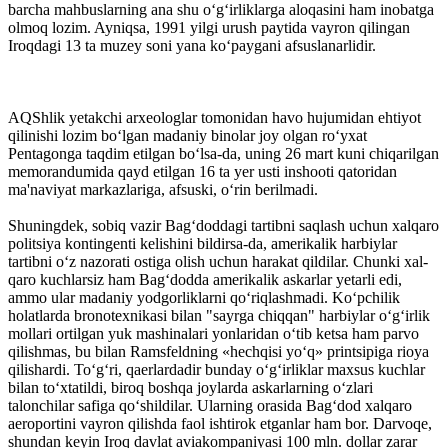
barcha mahbuslarning ana shu o‘g‘irliklarga aloqasini ham inobatga
olmoq lozim. Ayniqsa, 1991 yilgi urush paytida vayron qilingan
Iroqdagi 13 ta muzey soni yana ko‘paygani afsuslanarlidir.
AQShlik yetakchi arxeologlar tomonidan havo hujumidan ehtiyot
qilinishi lozim bo‘lgan madaniy binolar joy olgan ro‘yxat
Pentagonga taqdim etilgan bo‘lsa-da, uning 26 mart kuni chiqarilgan
memorandumida qayd etilgan 16 ta yer usti inshoo­ti qatoridan
ma'naviyat markazlariga, afsuski, o‘rin berilmadi.
Shuningdek, sobiq vazir Bag‘doddagi tartibni saqlash uchun xalqaro
politsiya kontingenti kelishini bildirsa-da, amerikalik harbiylar
tartibni o‘z nazorati ostiga olish uchun harakat qildilar. Chunki xal­
qaro kuchlarsiz ham Bag‘dodda amerikalik askarlar yetarli edi,
ammo ular madaniy yodgorliklarni qo‘riqlashmadi. Ko‘pchilik
holatlarda bronotexnikasi bilan "sayrga chiqqan" harbiylar o‘g‘irlik
mollari ortilgan yuk mashinalari yonlaridan o‘tib ketsa ham parvo
qilishmas, bu bilan Ramsfeldning «hechqisi yo‘q» printsipiga rioya
qilishardi. To‘g‘ri, qaerlardadir bunday o‘g‘irliklar maxsus kuchlar
bilan to‘xtatildi, biroq boshqa joylarda askarlarning o‘zlari
talonchilar safiga qo‘shildilar. Ularning orasida Bag‘dod xalqaro
aeroportini vayron qilishda faol ishtirok etganlar ham bor. Darvoqe,
shundan keyin Iroq davlat aviakompaniyasi 100 mln. dollar zarar