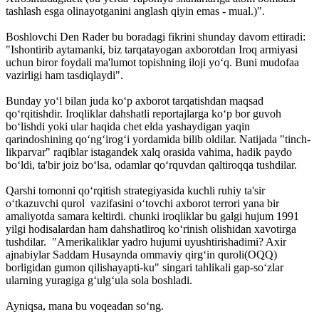
tashlash esga olinayotganini anglash qiyin emas - mual.)".
Boshlovchi Den Rader bu boradagi fikrini shunday davom ettiradi:
"Ishontirib aytamanki, biz tarqatayogan axborotdan Iroq armiyasi
uchun biror foydali ma'lumot topishning iloji yo‘q. Buni mudofaa
vazirligi ham tasdiqlaydi".
Bunday yo‘l bilan juda ko‘p axborot tarqatishdan maqsad
qo‘rqitishdir. Iroqliklar dahshatli reportajlarga ko‘p bor guvoh
bo‘lishdi yoki ular haqida chet elda yashaydigan yaqin
qarindoshining qo‘ng‘irog‘i yordamida bilib oldilar. Natijada "tinch­
likparvar" raqiblar istagandek xalq orasida vahima, hadik paydo
bo‘ldi, ta'bir joiz bo‘lsa, odamlar qo‘rquvdan qaltiroqqa tushdilar.
Qarshi tomonni qo‘rqitish strategiyasida kuchli ruhiy ta'sir
o‘tkazuvchi qurol vazifasini o‘tovchi axborot terrori yana bir
amaliyotda samara keltirdi. chunki iroqliklar bu galgi hujum 1991
yilgi hodisalardan ham dahshatliroq ko‘rinish olishidan xavotirga
tushdilar. "Amerikaliklar yadro hujumi uyushtirishadimi? Axir
ajnabiylar Saddam Husaynda ommaviy qirg‘in quroli(OQQ)
borligidan gumon qilishayapti-ku" singa­ri tahlikali gap-so‘zlar
ularning yuragiga g‘ulg‘ula sola boshladi.
Ayniqsa, mana bu voqeadan so‘ng.