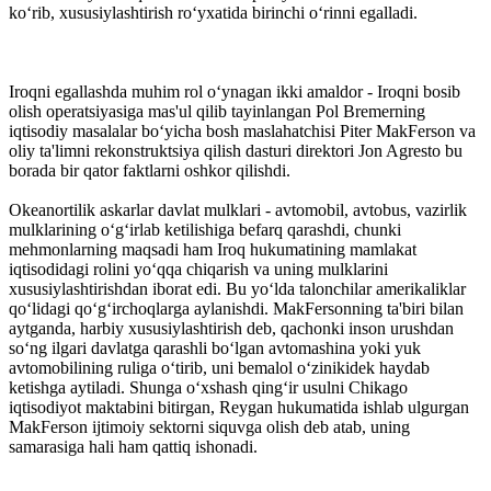
ko‘rib, xususiylashtirish ro‘yxatida birinchi o‘rinni egalladi.
Iroqni egallashda muhim rol o‘ynagan ikki amaldor - Iroqni bosib
olish operatsiyasiga mas'ul qilib tayin­langan Pol Bremerning
iqtisodiy masalalar bo‘yicha bosh maslahatchisi Piter MakFerson va
oliy ta'limni rekonstruktsiya qilish dasturi direktori Jon Agresto bu
borada bir qator faktlarni oshkor qilishdi.
Okeanortilik askarlar davlat mulklari - avtomobil, avtobus, vazirlik
mulk­larining o‘g‘irlab ketilishiga befarq qarashdi, chunki
mehmonlarning maqsadi ham Iroq hukumatining mamlakat
iqtisodidagi rolini yo‘qqa chiqarish va uning mulk­larini
xususiylashtirishdan iborat edi. Bu yo‘lda talonchilar amerikaliklar
qo‘lidagi qo‘g‘irchoqlarga aylanishdi. MakFersonning ta'biri bilan
aytganda, harbiy xususiylashtirish deb, qachonki inson urushdan
so‘ng ilgari davlatga qarashli bo‘lgan avtomashina yoki yuk
avtomobilining ruliga o‘tirib, uni bemalol o‘zinikidek haydab
ketishga aytiladi. Shunga o‘xshash qing‘ir usulni Chikago
iqtisodiyot maktabini bitirgan, Reygan hukumatida ishlab ulgurgan
MakFerson ijtimoiy sektorni siquvga olish deb atab, uning
samarasiga hali ham qattiq ishonadi.