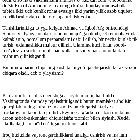
do‘sti Ruxol Ahmadning taxminiga ko‘ra, bunday munosabatlar
tubida ikki-uch kunlik rohat evaziga ikki yarim yillik azob-uqubat,
xo‘rliklarni esdan chiqartirishga urinish yotadi.
Tanishlarinikiga to‘yga kelgan Ahmad va Iqbol Afg‘onistondagi
Shimoliy alyans kuchlari tomonidan qo‘lga olinib, 29 oy mobaynida
kaltaklanib, noma'lum preparatlarni qabul qilish, bir necha kunlab tik
turish, uxlamaslikka majbur qilindi. Ularning kuch bilan soqol-
mo‘ylov va sochlarini olishar, xullas, insoniy haq-huquqlardan
mahrum qilinishgandi.
Bularning barini chipsning xush ta'mi yo‘qqa chiqarishi kerak yoxud
chiqara oladi, deb o‘ylaysizmi?
Kimlardir bu usul ish berishiga astoydil inonar, har holda
Vashingtonda shunday rejalashtirilgandi: butun mamlakat aholisini
qo‘rqitish, uning infratuzilmasini izdan chiqarish, tarix va
madaniyatni talon-taroj qilish, keyin esa g‘arbcha tabassum bilan
arzon asbob-uskunalar, chiqindisifat taomlar bilan siylash. Xuddi
"kulbadagi jannat"da o‘tirgan mahbus kabi.
Iroq hududida vayronagarchiliklarni amalga oshirish va ma'lum