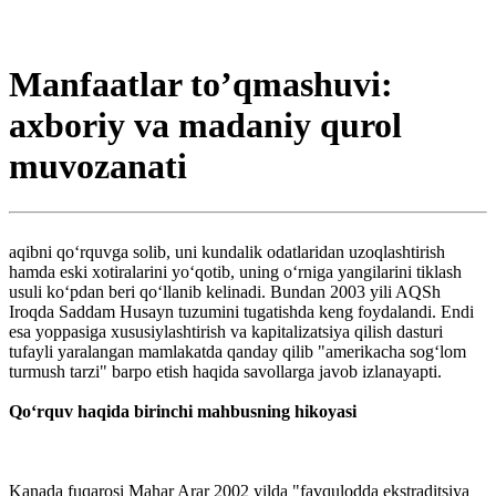
Manfaatlar to’qmashuvi:
axboriy va madaniy qurol
muvozanati
aqibni qo‘rquvga solib, uni kundalik odatlaridan uzoqlashtirish
hamda eski xotiralarini yo‘qotib, uning o‘rniga yangilarini tiklash
usuli ko‘pdan beri qo‘llanib kelinadi. Bundan 2003 yili AQSh
Iroqda Saddam Husayn tuzumini tugatishda keng foydalandi. Endi
esa yoppasiga xususiylashtirish va kapitalizatsiya qilish dasturi
tufayli yaralangan mamlakatda qanday qilib "amerikacha sog‘lom
turmush tarzi" barpo etish haqida savollarga javob izlanayapti.
Qo‘rquv haqida birinchi mahbusning hikoyasi
Kanada fuqarosi Mahar Arar 2002 yilda "favqulodda ekstraditsiya