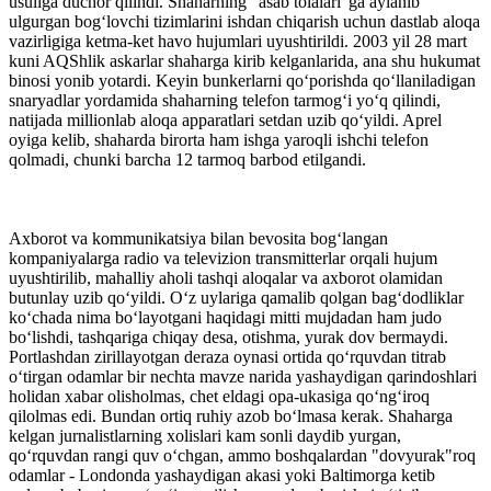
usuliga duchor qilindi. Shaharning "asab tolalari"ga aylanib
ulgurgan bog‘lovchi tizimlarini ishdan chiqarish uchun dastlab aloqa
vazirligiga ketma-ket havo hujumlari uyushtirildi. 2003 yil 28 mart
kuni AQShlik askarlar shaharga kirib kelganlarida, ana shu hukumat
binosi yonib yotardi. Keyin bunkerlarni qo‘porishda qo‘llaniladigan
snaryadlar yordamida shaharning telefon tarmog‘i yo‘q qilindi,
natijada millionlab aloqa apparatlari setdan uzib qo‘yildi. Aprel
oyiga kelib, shaharda birorta ham ishga yaroqli ishchi telefon
qolmadi, chunki barcha 12 tarmoq barbod etilgandi.
Axborot va kommunikatsiya bilan bevosita bog‘langan
kompaniyalarga radio va televizion transmitterlar orqali hujum
uyushtirilib, mahalliy aholi tashqi aloqalar va axborot olamidan
butunlay uzib qo‘yildi. O‘z uylariga qamalib qolgan bag‘dodliklar
ko‘chada nima bo‘layotgani haqidagi mitti mujdadan ham judo
bo‘lishdi, tashqariga chiqay desa, otishma, yurak dov bermaydi.
Portlashdan zirillayotgan deraza oynasi ortida qo‘rquvdan titrab
o‘tirgan odamlar bir nechta mavze narida yashaydigan qarindoshlari
holidan xabar olisholmas, chet eldagi opa-ukasiga qo‘ng‘iroq
qilolmas edi. Bundan ortiq ruhiy azob bo‘lmasa kerak. Shaharga
kelgan jurnalistlarning xolislari kam sonli daydib yurgan,
qo‘rquvdan rangi quv o‘chgan, ammo boshqalardan "dovyurak"roq
odamlar - Londonda yashaydigan akasi yoki Baltimorga ketib