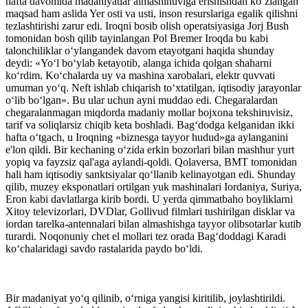
hafta davomida madaniyatlar almashinuviga erishishdan ko‘zlangan
maqsad ham aslida Yer osti va usti, inson resurslariga egalik qilishni
tezlashtirishi zarur edi. Iroqni bosib olish operatsiyasiga Jorj Bush
tomonidan bosh qilib tayinlangan Pol Bremer Iroqda bu kabi
talonchiliklar o‘ylangandek davom etayotgani haqida shunday
deydi: «Yo‘l bo‘ylab ketayotib, alanga ichida qolgan shaharni
ko‘rdim. Ko‘chalarda uy va mashina xarobalari, elektr quvvati
umuman yo‘q. Neft ishlab chiqarish to‘xtatilgan, iqtisodiy jarayonlar
o‘lib bo‘lgan». Bu ular uchun ayni muddao edi. Chegaralardan
chegaralanmagan miqdorda madaniy mollar bojxona tekshiruvisiz,
tarif va soliqlarsiz chiqib keta boshladi. Bag‘dodga kelganidan ikki
hafta o‘tgach, u Iroqning «biznesga tayyor hudud»­ga aylanganini
e'lon qildi. Bir kechaning o‘zida erkin bozorlari bilan mashhur yurt
yopiq va fayzsiz qal'aga aylandi-qoldi. Qolaversa, BMT tomonidan
hali ham iqtisodiy sanktsiyalar qo‘llanib kelinayotgan edi. Shunday
qilib, muzey eksponatlari ortilgan yuk mashinalari Iordaniya, Suriya,
Eron kabi davlatlarga kirib bordi. U yerda qimmatbaho boyliklarni
Xitoy televizorlari, DVDlar, Gollivud filmlari tushirilgan disklar va
iordan tarelka-antennalari bilan almashishga tayyor olibsotarlar kutib
turardi. Noqonuniy chet el mollari tez orada Bag‘doddagi Karadi
ko‘chalaridagi savdo rastalarida paydo bo‘ldi.
Bir madaniyat yo‘q qilinib, o‘rniga yangisi kiritilib, joylashtirildi.