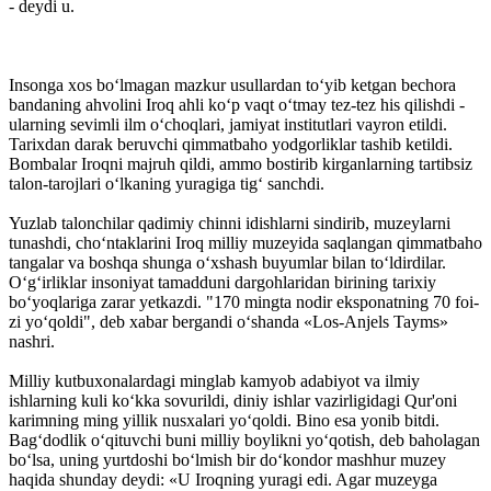
- deydi u.
Insonga xos bo‘lmagan mazkur usullardan to‘yib ketgan bechora
bandaning ahvolini Iroq ahli ko‘p vaqt o‘tmay tez-tez his qilishdi -
ularning sevimli ilm o‘choqlari, jamiyat institutlari vayron etildi.
Tarixdan darak beruvchi qimmatbaho yodgorliklar tashib ketildi.
Bombalar Iroqni majruh qildi, ammo bostirib kirganlarning tartibsiz
talon-tarojlari o‘lkaning yuragiga tig‘ sanchdi.
Yuzlab talonchilar qadimiy chinni idishlarni sindirib, muzeylarni
tunashdi, cho‘ntaklarini Iroq milliy muzeyida saqlangan qimmatbaho
tangalar va bosh­qa shunga o‘xshash buyumlar bilan to‘ldirdilar.
O‘g‘irliklar insoniyat tamadduni dargohlaridan birining tarixiy
bo‘yoqlariga zarar yetkazdi. "170 mingta nodir eksponatning 70 foi­
zi yo‘qoldi", deb xabar bergandi o‘shanda «Los-Anjels Tayms»
nashri.
Milliy kutbuxonalardagi minglab kamyob adabiyot va ilmiy
ishlarning kuli ko‘kka sovurildi, diniy ishlar vazirligidagi Qur'oni
karimning ming yillik nusxalari yo‘qoldi. Bino esa yonib bitdi.
Bag‘dodlik o‘qituvchi buni milliy boylikni yo‘qotish, deb baholagan
bo‘lsa, uning yurtdoshi bo‘lmish bir do‘kondor mashhur muzey
haqida shunday deydi: «U Iroqning yuragi edi. Agar muzeyga