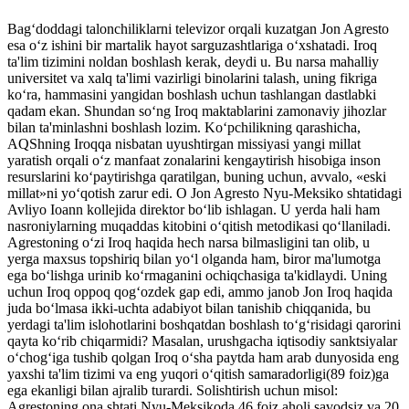
Bag‘doddagi talonchiliklarni televizor orqali kuzatgan Jon Agresto
esa o‘z ishini bir martalik hayot sarguzashtlariga o‘xshatadi. Iroq
ta'lim tizimini noldan boshlash kerak, deydi u. Bu narsa mahalliy
universitet va xalq ta'limi vazirligi binolarini talash, uning fikriga
ko‘ra, hammasini yangidan boshlash uchun tashlangan dastlabki
qadam ekan. Shundan so‘ng Iroq maktablarini zamonaviy jihozlar
bilan ta'minlashni boshlash lozim. Ko‘pchilikning qarashicha,
AQShning Iroqqa nisbatan uyushtirgan missiyasi yangi millat
yaratish orqali o‘z manfaat zonalarini kengaytirish hisobiga inson
resurslarini ko‘paytirishga qaratilgan, buning uchun, avvalo, «eski
millat»ni yo‘qotish zarur edi. O Jon Agresto Nyu-Meksiko shtatidagi
Avliyo Ioann kollejida direktor bo‘lib ishlagan. U yerda hali ham
nasroniylarning muqaddas kitobini o‘qitish metodikasi qo‘llaniladi.
Agrestoning o‘zi Iroq haqida hech narsa bilmasligini tan olib, u
yerga maxsus topshiriq bilan yo‘l olganda ham, biror ma'lumotga
ega bo‘lishga urinib ko‘rmaganini ochiqchasiga ta'kidlaydi. Uning
uchun Iroq oppoq qog‘ozdek gap edi, ammo janob Jon Iroq haqida
juda bo‘lmasa ikki-uchta adabiyot bilan tanishib chiqqanida, bu
yerdagi ta'lim islohotlarini boshqatdan boshlash to‘g‘risidagi qarorini
qayta ko‘rib chiqarmidi? Masalan, urushgacha iqtisodiy sank­tsiyalar
o‘chog‘iga tushib qolgan Iroq o‘sha paytda ham arab dunyosida eng
yaxshi ta'lim tizimi va eng yuqori o‘qitish samaradorligi(89 foiz)ga
ega ekanligi bilan ajralib turardi. Solishtirish uchun misol:
Agrestoning ona shtati Nyu-Meksikoda 46 foiz aholi savodsiz va 20