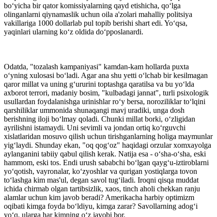
bo‘yicha bir qator komissiyalarning qayd etishicha, qo‘lga
olinganlarni qiynamaslik uchun oila a'zolari mahalliy politsiya
vakillariga 1000 dollarlab pul topib berishi shart edi. Yo‘qsa,
yaqinlari ularning ko‘z oldida do‘pposlanardi.
Odatda, "tozalash kampaniyasi" kamdan-kam hollarda puxta
o‘yning xulosasi bo‘ladi. Agar ana shu yetti o‘lchab bir kesilmagan
qaror millat va uning g‘ururini toptashga qaratilsa va bu yo‘lda
axborot terrori, madaniy bosim, "kulbadagi jannat", turli psixologik
usullardan foydalanishga urinishlar ro‘y bersa, noroziliklar to‘lqini
qarshiliklar ummonida shunaqangi mavj uradiki, unga dosh
berishning iloji bo‘lmay qoladi. Chunki millat borki, o‘zligidan
ayrilishni istamaydi. Uni sevimli va jondan ortiq ko‘rguvchi
xislatlaridan mosuvo qilish uchun tirishganlarning holiga maymunlar
yig‘laydi. Shunday ekan, "oq qog‘oz" haqidagi orzular xomxayolga
aylanganini tabiiy qabul qilish kerak. Natija esa - o‘sha-o‘sha, eski
hammom, eski tos. Endi urush sababchi bo‘lgan qayg‘u-iztiroblarni
yo‘qotish, vayronalar, ko‘zyoshlar va qurigan yostiqlarga tovon
to‘lashga kim mas'ul, degan savol tug‘iladi. Iroqni qisqa muddat
ichida chirmab olgan tartibsizlik, xaos, tinch aholi chekkan ranju
alamlar uchun kim javob beradi? Amerikacha harbiy optimizm
oqibati kimga foyda bo‘ldiyu, kimga zarar? Savollarning adog‘i
yo‘q, ularga har kimning o‘z javobi bor.