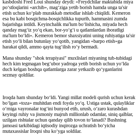
kasbdoshi Fred Loui shunday deydi: «Freydchilar maktabida miya
po‘stloqlarini «archib», mag‘ziga yetib borish hamda unga ta'sir
etish uchun ko‘plab murakkab metodlar ishlab chiqildi. Kemeron
esa bu kabi bos­qichma-bosqichlikka tupurib, hammasini zumda
bajarishga intildi. Keyinchalik ma'lum bo‘lishicha, miyada hech
qanday mag‘iz yo‘q ekan, bor-yo‘g‘i u qatlamlardan iboratligi
ma'lum bo‘ldi». Kemeron bemor shaxsiyatini uning ruhiyatiga ta'sir
etish yo‘li bilan butunlay yo‘qotib, yangi­dan «barpo etish»ga
harakat qildi, ammo qayta tug‘ilish ro‘y bermadi.
Mana shunday "shok terapiyasi" muxlislari miyaning tub-tubidagi
hech kim tegmagan beg‘ubor yadroga yetib borish uchun yo‘lda
duch kelgan boshqa qatlamlarga zarar yetkazib qo‘yganlarini
sezmay qoldilar.
Iroqda ham shunday bo‘ldi. Yangi millat modeli qurish uchun kerak
bo‘lgan «toza» muhitdan endi foyda yo‘q. Ustiga ustak, qulayliklar
o‘rniga vayronalar tog‘ini bunyod etib, urush, o‘zaro kurashdan
keyingi ruhiy va jismoniy majruh millionlab odamlar, siniq qalblar,
uzilgan rishtalar uchun qanday qilib tovon to‘lanadi? Bushning
jamoasi tarkibidagi iqtisodiy inqirozga uchratish bo‘yicha
mutaxassislar Iroqni shu ko‘yga soldilar.