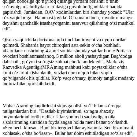
qolgan bobosiga qo‘ng‘iroq qilishga yordam berishni o‘tinib
so‘rayotgan jabrdiydalar to‘dasiga guvoh bo‘lganliklari haqida
gapirishdi. Jumladan, OAV xodimlaridan biri shunday yozadi: "Ular
o‘z yaqinlariga "Hammasi joyida! Ota-onam tinch, xavotir olmang»
deyishni qanchalik istashayotganini tasavvur qilishning o‘zi mushkul
edi".
Qisqa vaqt ichida dorixonalarda tinchlantiruvchi va uyqu dorilar
qolmadi. Shaharda hayot chiroqlari asta-sekin o‘cha boshladi.
«Gardian» nashrining 4 aprel sonida shunday satrlar bor: «Portlash
ovozlari boshlanmasdanoq, 5 million aholi yashaydigan Bag‘dodga
dahshatli, go‘yoki so‘ngsiz zulmat cho‘kkandek edi". Markaziy
Razvedka Agentligi(MRA)ning mahbusi kabi poytaxtliklar o‘sha
kuni o‘zlarini kishanlanib, yuzlari qora niqob bilan yopib
qo‘yilgandek his qildilar. Ko‘p vaqt o‘tmay, ijtimoiy tanglik madaniy
inqiroz bilan qorishib ketdi.
Mahar Ararning taqdirdoshi siquvga olish yo‘li bilan so‘roqqa
tutilganlardan biri. "Dastlab kiyimlarimni, so‘ngra shaxsiy
buyumlarimni tortib oldilar. Ular yonimda saqlaydigan oila
a'zolarimning suratidan foydalangan holda meni battar xo‘rlashdi.
«Sen hech kimsan. Buni biz tergovchilar aytyapmiz. Sen biz nimani
xohlasak, o‘sha bo‘lasan». Bular har doim eshitiladigan so‘zlar edi",