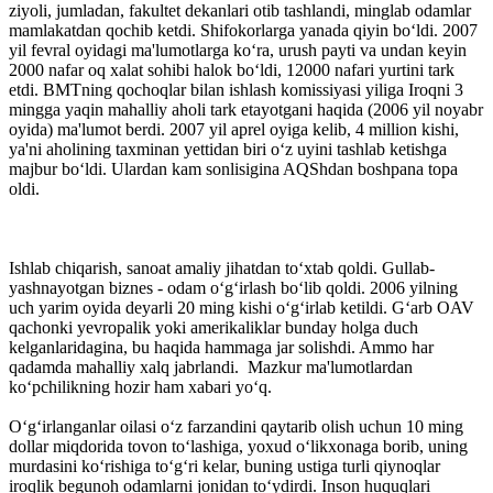
ziyoli, jumladan, fakultet dekanlari otib tashlandi, minglab odamlar
mamlakatdan qochib ketdi. Shifokorlarga yanada qiyin bo‘ldi. 2007
yil fevral oyidagi ma'lumotlarga ko‘ra, urush payti va undan keyin
2000 nafar oq xalat sohibi halok bo‘ldi, 12000 nafari yurtini tark
etdi. BMTning qochoqlar bilan ishlash komissiyasi yiliga Iroqni 3
ming­ga yaqin mahalliy aholi tark etayotgani haqida (2006 yil noyabr
oyida) ma'lumot berdi. 2007 yil aprel oyiga kelib, 4 million kishi,
ya'ni aholining taxminan yettidan biri o‘z uyini tashlab ketishga
majbur bo‘ldi. Ulardan kam sonlisigina AQSh­dan boshpana topa
oldi.
Ishlab chiqarish, sanoat amaliy jihatdan to‘xtab qoldi. Gullab-
yashnayotgan biznes - odam o‘g‘irlash bo‘lib qoldi. 2006 yilning
uch yarim oyida deyarli 20 ming kishi o‘g‘irlab ketildi. G‘arb OAV
qachonki yevropalik yoki amerikaliklar bunday holga duch
kelganlaridagina, bu haqida hammaga jar solishdi. Ammo har
qadamda mahalliy xalq jabrlandi. Mazkur ma'lumotlardan
ko‘pchilikning hozir ham xabari yo‘q.
O‘g‘irlanganlar oilasi o‘z farzandini qaytarib olish uchun 10 ming
dollar miqdorida tovon to‘lashiga, yoxud o‘likxonaga borib, uning
murdasini ko‘rishiga to‘g‘ri kelar, buning ustiga turli qiynoqlar
iroqlik begunoh odamlarni jonidan to‘ydirdi. Inson huquqlari