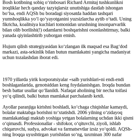
Bosh kotibning sobiq o‘rinbosari Richard Armitaj tushkunlikni
iroqliklar hech qanday tazyiq­larsiz unutishiga dastlab ishongan
bo‘lsa, endi AQSh bu boradagi siyosatda haddan tashqari
yumshoqlikka yo‘l qo‘yayotganini yuzsizlarcha aytib o‘tadi. Uning
fikricha, koalitsiya kuchlari tomonidan urushning insonparvarlik
bilan olib borilishi(!) odamlarni boshqarishni osonlashtirmay, balki
yanada qiyin­lashtirib yuborgan emish.
Hujum qilish strategiyasidan ko‘zlangan ilk maqsad esa Bag‘dod
markazi, asta-sekinlik bilan butun mamlakatni yangicha madaniyat
uchun tozalashdan iborat edi.
1970 yillarda yirik korporatsiyalar «salb yurishlari»ni endi-endi
boshlaganlarida, genotsiddan keng foydalanishgan. Iroqda bundan
besh battar usullar qo‘llanildi. Nafaqat aholining bir necha toifasi
yo‘q qilindi, balki butun mamlakat parchalanib ketdi.
Ayollar paranjiga kirishni boshladi, ko‘chaga chiqishlar kamaydi,
bolalar maktabga borishni to‘xtatishdi. 2006 yilning o‘zidayoq
mamlakatdagi maktab yoshiga yetgan bolalarning uchdan ikki qismi
o‘qimasdi. Professionallar -­ shifokor, o‘qituvchi, ziyoli, ishlab
chiqaruvchi, sudya, advokat va farmatsevtlar izsiz yo‘qoldi. AQSh­
ning Iroqqa uyushtirgan yurishidan so‘ng, taxminan 300 nafar