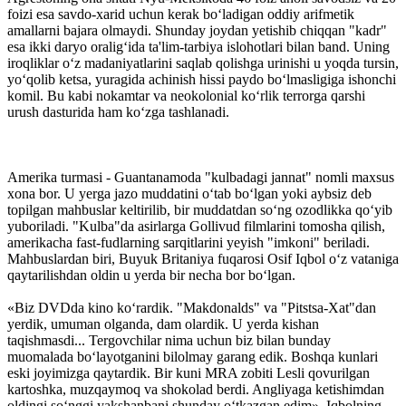
foizi esa savdo-xarid uchun kerak bo‘ladigan oddiy arifmetik
amallarni bajara olmaydi. Shunday joydan yetishib chiqqan "kadr"
esa ikki daryo oralig‘ida ta'lim-tarbiya islohotlari bilan band. Uning
iroqliklar o‘z madaniyatlarini saqlab qolishga urinishi u yoqda tursin,
yo‘qolib ketsa, yuragida achinish hissi paydo bo‘lmasligiga ishonchi
komil. Bu kabi nokamtar va neokolonial ko‘rlik terrorga qarshi
urush dasturida ham ko‘zga tashlanadi.
Amerika turmasi - Guantanamoda "kulbadagi jannat" nomli maxsus
xona bor. U yerga jazo muddatini o‘tab bo‘lgan yoki aybsiz deb
topilgan mahbuslar keltirilib, bir muddatdan so‘ng ozodlikka qo‘yib
yuboriladi. "Kulba"da asirlarga Gollivud filmlarini tomosha qilish,
amerikacha fast-fudlarning sarqitlarini yeyish "imkoni" beriladi.
Mahbuslardan biri, Buyuk Britaniya fuqarosi Osif Iqbol o‘z vataniga
qaytarilishdan oldin u yerda bir necha bor bo‘lgan.
«Biz DVDda kino ko‘rardik. "Makdonalds" va "Pitstsa-Xat"dan
yerdik, umuman olganda, dam olardik. U yerda kishan
taqishmasdi... Tergovchilar nima uchun biz bilan bunday
muomalada bo‘layotganini bilolmay garang edik. Bosh­qa kunlari
eski joyimizga qaytardik. Bir kuni MRA zobiti Lesli qovurilgan
kartoshka, muzqaymoq va shokolad berdi. Angliyaga ketishimdan
oldingi so‘nggi yakshanbani shunday o‘tkazgan edim». Iqbolning