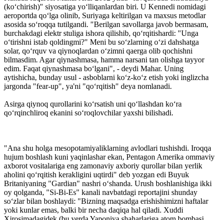
(ko‘chirish)" siyosatiga yo‘lliqanlardan biri. U Kennedi nomidagi
aeroportda qo‘lga olinib, Suriyaga keltirilgan va maxsus metodlar
asosida so‘roqqa tutilgandi. "Berilgan savollarga javob bermasam,
burchakdagi elektr stuliga ishora qilishib, qo‘rqitishardi: "Unga
o‘tirishni istab qoldingmi?" Meni bu so‘zlarning o‘zi dahshatga
solar, qo‘rquv va qiynoqlardan o‘zimni qaerga olib qochishni
bilmasdim. Agar qiynashmasa, hamma narsani tan olishga tayyor
edim. Faqat qiynashmasa bo‘lgani", - deydi Mahar. Uning
aytishicha, bunday usul - asboblarni ko‘z-ko‘z etish yoki inglizcha
jargonda "fear-up", ya'ni "qo‘rqitish" deya nomlanadi.
Asirga qiynoq qurollarini ko‘rsatish uni qo‘llashdan ko‘ra
qo‘rqinchliroq ekanini so‘roqlovchilar yaxshi bilishadi.
"Ana shu holga mesopotamiyaliklarning avlodlari tushishdi. Iroqqa
hujum boshlash kuni yaqinlashar ekan, Pentagon Amerika ommaviy
axborot vositalariga eng zamonaviy axboriy qurollar bilan yerlik
aholini qo‘rqitish kerakligini uqtirdi" deb yozgan edi Buyuk
Britaniyaning "Gardian" nashri o‘shanda. Urush boshlanishiga ikki
oy qolganda, "Si-Bi-Es" kanali nav­batdagi reportajini shunday
so‘zlar bilan boshlaydi: "Bizning maqsadga erishishimizni haftalar
yoki kunlar emas, balki bir necha daqiqa hal qiladi. Xuddi
Xirosimadagidek (bu yerda Yaponiya shaharlariga atom bombasi