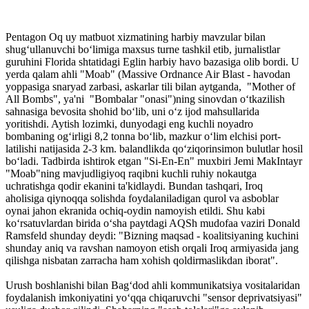
Pentagon Oq uy matbuot xizmatining harbiy mavzular bilan
shug‘ullanuvchi bo‘limiga maxsus turne tashkil etib, jurnalistlar
guruhini Florida shtatidagi Eglin harbiy havo bazasiga olib bordi. U
yerda qalam ahli "Moab" (Massive Ordnance Air Blast - havodan
yoppasiga snaryad zarbasi, askarlar tili bilan aytganda, "Mother of
All Bombs", ya'ni "Bombalar "onasi")ning sinovdan o‘tkazilish
sahnasiga bevosita shohid bo‘lib, uni o‘z ijod mahsullarida
yoritishdi. Aytish lozimki, dunyodagi eng kuchli noyadro
bombaning og‘irligi 8,2 tonna bo‘lib, mazkur o‘lim elchisi port­
latilishi natijasida 2-3 km. baland­likda qo‘ziqorinsimon bulutlar hosil
bo‘ladi. Tadbirda ishtirok etgan "Si-En-En" muxbiri Jemi MakIntayr
"Moab"ning mavjudligiyoq raqibni kuchli ruhiy nokautga
uchratishga qodir ekanini ta'kidlaydi. Bundan tashqari, Iroq
aholisiga qiynoqqa solishda foydalaniladigan qurol va asboblar
oynai jahon ekranida ochiq-oydin namoyish etildi. Shu kabi
ko‘rsatuvlardan birida o‘sha paytdagi AQSh mudofaa vaziri Donald
Ramsfeld shunday deydi: "Bizning maqsad - koalitsiyaning kuchini
shunday aniq va ravshan namoyon etish orqali Iroq armiyasida jang
qilishga nisbatan zarracha ham xohish qoldirmaslikdan iborat".
Urush boshlanishi bilan Bag‘dod ahli kommunikatsiya vositalaridan
foydalanish imkoniyatini yo‘qqa chiqaruvchi "sensor deprivatsiyasi"