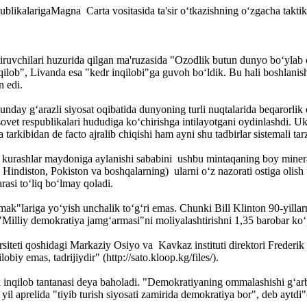
likalarigaMagna Carta vositasida ta'sir o‘tkazishning o‘zgacha taktika
ruvchilari huzurida qilgan ma'ruzasida "Ozodlik butun dunyo bo‘ylab 
nqilob", Livanda esa "kedr inqilobi"ga guvoh bo‘ldik. Bu hali boshlanish
 edi.
day g‘arazli siyosat oqibatida dunyoning turli nuqtalarida beqarorlik o
t-sovet respublikalari hududiga ko‘chirishga intilayotgani oydinlashdi. 
rkibidan de facto ajralib chiqishi ham ayni shu tadbirlar sistemali tar
y kurashlar maydoniga aylanishi sababini ushbu mintaqaning boy miner
a, Hindiston, Pokiston va boshqalarning) ularni o‘z nazorati ostiga olish
rasi to‘liq bo‘lmay qoladi.
ermak"lariga yo‘yish unchalik to‘g‘ri emas. Chunki Bill Klinton 90-yi
Milliy demokratiya jamg‘armasi"ni moliyalashtirishni 1,35 barobar ko‘pa
ti qoshidagi Markaziy Osiyo va Kavkaz instituti direktori Frederik Sta
obiy emas, tadrijiydir" (http://sato.kloop.kg/files/).
inqilob tantanasi deya baholadi. "Demokratiyaning ommalashishi g‘ar
l aprelida "tiyib turish siyosati zamirida demokratiya bor", deb aytdi"