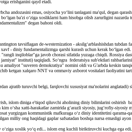
otga erishganini qayd etadi.
arbcha andozasini emas, osiyocha yo‘lini tanlagani ma'qul, degan qaras
q bo‘lgan ba'zi o‘ziga xosliklarni ham hisobga olish zarurligini nazar
fundamentalizm" degan bahoni oldi.
antington tavsiflagan de-westernization - aksilg‘arblashishdan tubdan 
xavf - diniy fundamentalizmga qarshi kurash uchun kerak bo‘lgan edi
"rangli inqiloblar"ga javob chorasi sifatida yuzaga chiqdi. Rossiya dast
jamiyat" instituti) taqiqladi. So‘ngra federatsiya sub'ektlari rahbarlari
di. Bu amaliyot "suveren demokratiya" nomini oldi va G'arbda keskin ta
hib ketgan xalqaro NNT va ommaviy axborot vositalari faoliyatini tartib
ardan ajratib turuvchi belgi, farqlovchi xususiyat ma'nolarini anglatadi) 
sh, islom diniga e'tiqod qiluvchi aholining diniy bilimlarini oshirish ba
im o‘sha xatti-harakatlar zamirida g‘arazli siyosiy, jug‘rofiy-siyosiy m
iyosat yurgizgan kommunistik mafkuraga o‘z diniy identitetini qarama
rilgan milliy ong haqidagi gaplar safsatadan boshqa narsa emasligi ayon 
ziga xoslik yo‘q edi... islom eng kuchli biriktiruvchi kuchga ega edi...