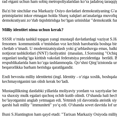
rad etgani uchun ham sobiq metropoliyalaridan ko‘ra jadalroq taraqqiy
Ba'zi bir sinchilar esa Markaziy Osiyo davlatlari demokratiyaning G'
printsiplarini inkor etmagan holda Sharq xalqlari an'analariga muvofi
demokratiyani zo‘rlab tiqishtirishga bo‘lgan urinishlar "demokratik 
Milliy identitet nima uchun kerak?
SSSR o‘rnida tashkil topgan yangi mustaqil davlatlardagi vaziyat S.H
fenomen kommunistik o‘tmishdan voz kechish barobarida boshqa bir 
chetlab o‘tmadi. U modernizatsiyalash yoki g‘arblashuvga emas, balki 
notijorat tashkilotlari (NNT) faoliyatini (masalan, J.Sorosning "Ochiq 
organlari tasdig‘iga kiritish vakolati federatsiya prezidentiga beril
respublikalarida ham ko‘zga tashlanmoqda. Qo‘shni Qirg‘izistonda urc
beqarorlikka barham berishga qaratilgandir.
Endi bevosita milliy identitetni (ingl. Identity - o‘ziga xoslik, boshqal
kechmayotganini tan olish kerak bo‘ladi.
Mustaqillikning dastlabki yillarida moliyaviy yordam va xayriyalar beri
va shaxsiy mulk egalari quchoq ochib kutib olindi. O'shanda hali hech k
bo‘layotganini anglab yetmagan edi. Yetmish yil davomida ateistik s
qarshi hali milliy "immuniteti" yo‘q edi. O'shanda sovet davrida lof u
Buni S.Hantington ham qayd etadi: "Tarixan Markaziy Osiyoda milliy o‘