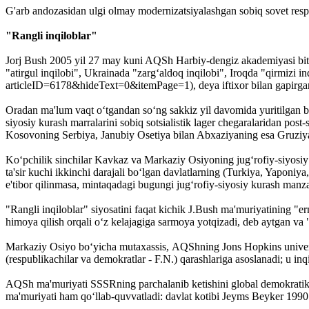
G'arb andozasidan ulgi olmay modernizatsiyalashgan sobiq sovet respub
"Rangli inqiloblar"
Jorj Bush 2005 yil 27 may kuni AQSh Harbiy-dengiz akademiyasi biti
"atirgul inqilobi", Ukrainada "zarg‘aldoq inqilobi", Iroqda "qirmizi i
articleID=6178&hideText=0&itemPage=1), deya iftixor bilan gapirgan
Oradan ma'lum vaqt o‘tgandan so‘ng sakkiz yil davomida yuritilgan bun
siyosiy kurash marralarini sobiq sotsialistik lager chegaralaridan pos
Kosovoning Serbiya, Janubiy Osetiya bilan Abxaziyaning esa Gruziya ta
Ko‘pchilik sinchilar Kavkaz va Markaziy Osiyoning jug‘rofiy-siyosi
ta'sir kuchi ikkinchi darajali bo‘lgan davlatlarning (Turkiya, Yaponiy
e'tibor qilinmasa, mintaqadagi bugungi jug‘rofiy-siyosiy kurash manza
"Rangli inqiloblar" siyosatini faqat kichik J.Bush ma'muriyatining "
himoya qilish orqali o‘z kelajagiga sarmoya yotqizadi, deb aytgan va "
Markaziy Osiyo bo‘yicha mutaxassis, AQShning Jons Hopkins universite
(respublikachilar va demokratlar - F.N.) qarashlariga asoslanadi; u inqil
AQSh ma'muriyati SSSRning parchalanib ketishini global demokratik 
ma'muriyati ham qo‘llab-quvvatladi: davlat kotibi Jeyms Beyker 1990 yi