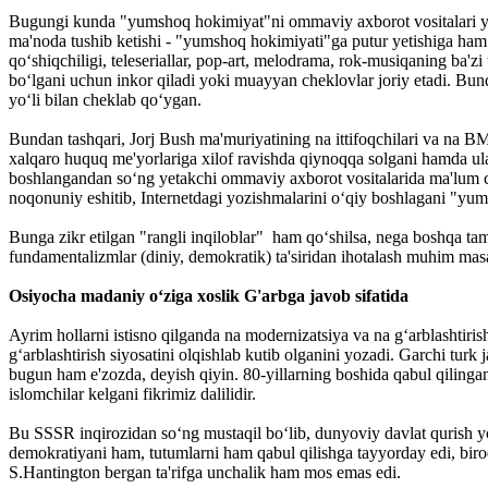
Bugungi kunda "yumshoq hokimiyat"ni ommaviy axborot vositalari y
ma'noda tushib ketishi - "yumshoq hokimiyati"ga putur yetishiga ham
qo‘shiqchiligi, teleseriallar, pop-art, melodrama, rok-musiqaning ba'zi
bo‘lgani uchun inkor qiladi yoki muayyan cheklovlar joriy etadi. Bun
yo‘li bilan cheklab qo‘ygan.
Bundan tashqari, Jorj Bush ma'muriyatining na ittifoqchilari va na BMT
xalqaro huquq me'yorlariga xilof ravishda qiynoqqa solgani hamda ul
boshlangandan so‘ng yetakchi ommaviy axborot vositalarida ma'lum chek
noqonuniy eshitib, Internetdagi yozishmalarini o‘qiy boshlagani "yu
Bunga zikr etilgan "rangli inqiloblar" ham qo‘shilsa, nega boshqa tam
fundamentalizmlar (diniy, demokratik) ta'siridan ihotalash muhim masal
Osiyocha madaniy o‘ziga xoslik G'arbga javob sifatida
Ayrim hollarni istisno qilganda na modernizatsiya va na g‘arblashtir
g‘arblashtirish siyosatini olqishlab kutib olganini yozadi. Garchi tu
bugun ham e'zozda, deyish qiyin. 80-yillarning boshida qabul qilinga
islomchilar kelgani fikrimiz dalilidir.
Bu SSSR inqirozidan so‘ng mustaqil bo‘lib, dunyoviy davlat qurish yo
demokratiyani ham, tutumlarni ham qabul qilishga tayyorday edi, biro
S.Hantington bergan ta'rifga unchalik ham mos emas edi.