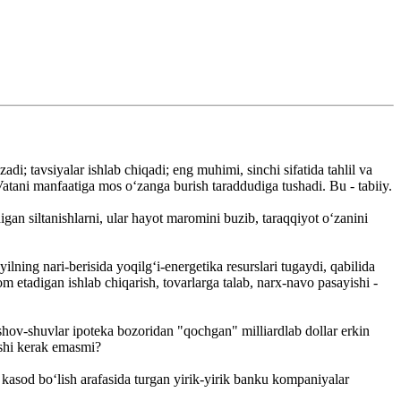
di; tavsiyalar ishlab chiqadi; eng muhimi, sinchi sifatida tahlil va
Vatani manfaatiga mos o‘zanga burish taraddudiga tushadi. Bu - tabiiy.
digan siltanishlarni, ular hayot maromini buzib, taraqqiyot o‘zanini
lning nari-berisida yoqilg‘i-energetika resurslari tugaydi, qabilida
 etadigan ishlab chiqarish, tovarlarga talab, narx-navo pasayishi -
shov-shuvlar ipoteka bozoridan "qochgan" milliardlab dollar erkin
ishi kerak emasmi?
kasod bo‘lish arafasida turgan yirik-yirik banku kompaniyalar