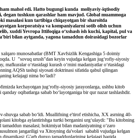
h ham mahol edi. Hatto bugungi kunda moliyaviy-iqtisodiy
hayadi, degan tushkun qarashlar ham mavjud. Global muammoga
roki masalasi kun tartibiga chiqayotgan bir sharoitda
rayotgan korporatsiya va kompaniyalarni sotib olish uchun
ib, xuddi Yevropa Ittifoqiga o‘xshash ish kuchi, kapital, pul va
ta'biri bilan aytganda, yagona tamaddun doirasidagi bozorlar
gan xalqaro munosabatlar (BMT Xavfsizlik Kengashiga 5 doimiy
‘lmoqda. U "sovuq urush"dan keyin vujudga kelgan jug‘rofiy-siyosiy
, mafkuralar o‘rtasidagi kurash o‘rnini madaniyatlar o‘rtasidagi
onning AQSh tashqi siyosati doktrinasi sifatida qabul qilingan
qaning kelajagi nima bo‘ladi?
ofimizda kechayotgan jug‘rofiy-siyosiy jarayonlarga, ushbu kitob
 qanday oqibatlarga sabab bo‘layotganiga bir qur nazar tashlashdir.
v-shuvga sabab bo‘ldi. Muallifning e'tirof etishicha, XX asrning 40-
lani kitobga aylantirishga turtki berganini urg‘ulaydi: "Bu kitobning
sal tamaddun masalasi; hokimiyat bilan madaniyatning o‘zaro
usulmon jangariligi va Xitoyning da'volari sababli vujudga kelgan
 va dinamikasi; G'arb dunyo tamaddunlarining kelajagi haqida