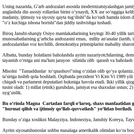
Uning nazarida, G'arb andozalari asosida modernizatsiyalashgan jamiyat
anglashda din asosiy rollardan birini o‘ynaydi, XX asr so‘nggiga kelib,
madaniy, ijtimoiy va siyosiy qayta tug‘ilishi"da ko‘radi hamda islom di
"o‘z kuchiga ishona borishi"dan jiddiy tashvishga tushadi.
Biroq Janubi-sharqiy Osiyo mamlakatlarining keyingi 30-40 yillik ta
munosabatlarning g‘arbcha andozasini emas, milliy an'analar (tartib, i
andozalaridan voz kechilib, demokratiya printsiplarini mahalliy sharoi
Albatta, bunday holatlarni baholashda ayrim nazariyotchilarning, dem
tayanish o‘rniga uni ma'lum jarayon sifatida olib qarash va baholash t
Misolni "Tamaddunlar to‘qnashuvi"ning o‘zidan olib qo‘ya qolamiz. Si
ta'siriga tushib qola boshladi. Oqibatda prezident Vi Kim Vi 1989 yil
chiqadi va parlament deputatlari hukmiga havola etadi. Ikki yillik q
tusini oladi: 1) millat (etnik) guruhdan, jamiyat esa shaxsdan ustun; 2
uyg‘unlik.
Bu o‘rinda Magna Cartadan farqli o‘laroq, shaxs manfaatidan gur
"hurmat qilish va ijtimoiy qo‘llab-quvvatlash" yo‘lidan boriladi.
Bunday o‘ziga xoslikni Malayziya, Indoneziya, Janubiy Koreya, Tayva
Ayrim siyosatshunoslar ushbu masalaga amerikalik olimdan ko‘ra boshq