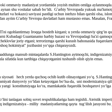
oki ommaviy madaniyat yordamida yoyish muhim omilga aylanmoqda. L
 aynan shu vositalar sabab bo‘ldi. G'arbiy Yevropada yuksak ma'lumot
 turlari va hokazo) saviyasi pastligi uchun istehzo bilan qarshi olsa, is
dan ayrim G'arbiy Yevropa davlatlari ham mustasno emas. Masalan, Fran
ni ogohlantirmay Iroqqa bostirib kirgani; u yerda ommaviy qirg‘in qurol
arni Kubadagi Guantanamo harbiy bazasi va Yevropadagi ba'zi qamoqxona
lovlar joriy etgani; terrorizmga qarshi kurash bahonasida fuqarolarnin
mshoq hokimiyat" jozibasini yo‘qqa chiqarayozdi.
addunga mansub mintaqalarda S.Hantington aytmoqchi, indigenizatsiya - 
a sifatida kun tartibiga chiqayotganini tushunib olish qiyin emas.
ish siyosati hech yerda quchoq ochib kutib olinayotgani yo‘q. S.Hantin
rk jamiyati dunyoviy yo‘ldan ketayotgan bo‘lsa-da, uni modernizatsiya 
n yangi konstitutsiyaga ko‘ra, mamlakatda fuqarolik boshqaruvi yo‘lga q
‘lini tanlagan sobiq sovet respublikalariga ham tegishli. Ateistik impe
q indigenizatsiya - milliy madaniyatlarning qayta tug‘ilish jarayoni bu