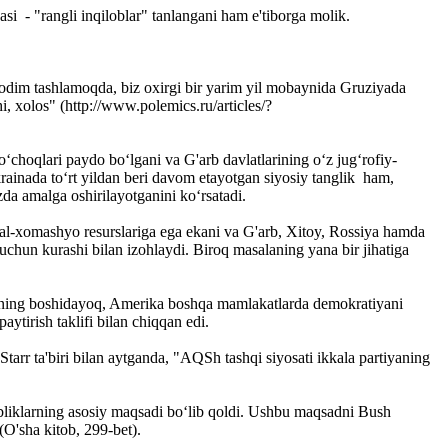
si - "rangli inqiloblar" tanlangani ham e'tiborga molik.
odim tashlamoqda, biz oxirgi bir yarim yil mobaynida Gruziyada
i, xolos" (http://www.polemics.ru/articles/?
‘choqlari paydo bo‘lgani va G'arb davlatlarining o‘z jug‘rofiy-
Ukrainada to‘rt yildan beri davom etayotgan siyosiy tanglik ham,
zda amalga oshirilayotganini ko‘rsatadi.
al-xomashyo resurslariga ega ekani va G'arb, Xitoy, Rossiya hamda
 uchun kurashi bilan izohlaydi. Biroq masalaning yana bir jihatiga
llarning boshidayoq, Amerika boshqa mamlakatlarda demokratiyani
ytirish taklifi bilan chiqqan edi.
rr ta'biri bilan aytganda, "AQSh tashqi siyosati ikkala partiyaning
bliklarning asosiy maqsadi bo‘lib qoldi. Ushbu maqsadni Bush
(O'sha kitob, 299-bet).