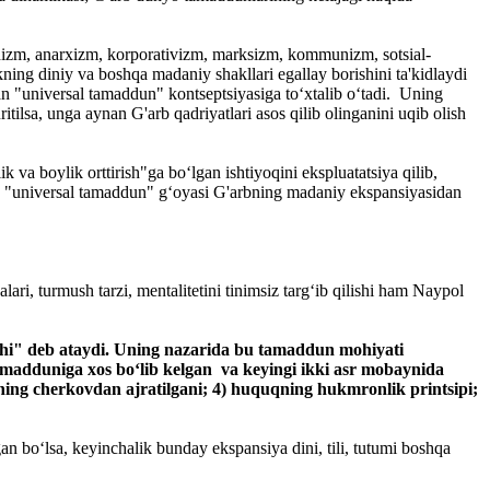
fashizm, anarxizm, korporativizm, marksizm, kommunizm, sotsial-
ikning diniy va boshqa madaniy shakllari egallay borishini ta'kidlaydi
gan "universal tamaddun" kontseptsiyasiga to‘xtalib o‘tadi. Uning
ritilsa, unga aynan G'arb qadriyatlari asos qilib olinganini uqib olish
 va boylik orttirish"ga bo‘lgan ishtiyoqini ekspluatatsiya qilib,
ida "universal tamaddun" g‘oyasi G'arbning madaniy ekspansiyasidan
ri, turmush tarzi, mentalitetini tinimsiz targ‘ib qilishi ham Naypol
shi" deb ataydi. Uning nazarida bu tamaddun mohiyati
madduniga xos bo‘lib kelgan va keyingi ikki asr mobaynida
latning cherkovdan ajratilgani; 4) huquqning hukmronlik printsipi;
lgan bo‘lsa, keyinchalik bunday ekspansiya dini, tili, tutumi boshqa