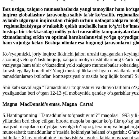
Boz ustiga, xalqaro munosabatlarda yangi tamoyillar ham ko‘zga
inqiroz globallashuv jarayoniga salbiy ta'sir ko‘rsatib, region
aylanib ulgurgan inqirozdan chiqish uchun nafaqat xalqaro moliya i
regionalizatsiyaga o‘ralashib qolish unchalik ham to‘g‘ri bo‘l
boshqa bir chekkasidagi milliy yoki transmilliy kompaniyalardan t
xizmatlarning erkin va optimal harakatlanuvini yo‘lga qo‘yadig
ham vujudga kelar. Boshqa olimlar esa bugungi jarayonlarni gloc
Ko‘ryapmizki, joriy inqiroz Ikkinchi jahon urushi tugagandan keying
a'zoning veto qo‘llash huquqi, xalqaro moliya institutlarining G'arb
vaziyatga ham ta'sir o‘tkazadimi yoki xalqaro munosabatlar sohasidagi
kurash egallay boradimi? Yangi mustaqillikka erishgan davlatlarda mill
tamaddunlararo ixtiloflar kontseptsiyasi o‘rtasida bog‘liqlik bormi? 
Shu kabi savollarga "Tamaddunlar to‘qnashuvi va dunyo tartibini o‘zg
yozilgandan beri o‘tgan 12-13 yil mobaynida qanday o‘zgarishlar yuz 
Magna MacDonald's emas, Magna Carta!
S.Hantingtonning "Tamaddunlar to‘qnashuvimi?" maqolasi 1993 yili o‘zi
yillaridan beri chop etilgan birorta maqola bu qadar ko‘p fikr qo‘zg‘
maqsadi maqolada qo‘yilgan savolga to‘liqroq, teranroq va hujjatlarg
munosabati; tamaddunlar o‘rtasida hokimiyat balansi o‘zgarishi; G'a
ixtiloflar; Xitoy qudratining kuchayishiga javob sifatida muvozanat s