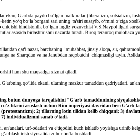
 qilar ekan, G'arbda paydo bo‘lgan mafkuralar (liberalizm, sotsializm, 
ketin yo‘q bo‘la borgani sari uning ta'siri susayib, o‘rnini o‘ziga xosl
ib chiqishi hindistonlik bo‘lgan ingliz yozuvchisi V.S.Naypol ilgari sur
itutlar asosida birlashtirishni nazarda tutadi. Biroq teranroq mulohaza yu
latidan qat'i nazar, barchaning "muhabbat, jinsiy aloqa, sir, qahramonlik
ada unga na Sharqdan va na Janubdan raqobatchi chiqmasligi tayin. Asl
borishi ham shu maqsadga xizmat qiladi.
G'arbning qo‘lida ekani, ularning mazkur tamaddun qadriyatlari, an'anala
.
ning butun dunyoga tarqalishini "G'arb tamaddunining siyqalashi
z fikrini asoslash uchun Rim imperiyasi davridan beri G'arb ta
(protestantizm); 2) tillarning lotin tilidan kelib chiqqani; 3) dav
a 7) individualizmni sanab o‘tadi.
, an'analari, urf-odatlari va e'tiqodini kuch ishlatib yoyishga urinib ke
g‘arblashtirish siyosatida zuhur bo‘la boshladi.