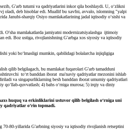
ezib, G'arb tutumi va qadriyatlarini inkor qila boshlaydi. U, o‘zlikni
avj oladi, deb hisoblar edi. Muallif bu xavfni, avvalo, islomning "yalpi
barida Janubi-sharqiy Osiyo mamlakatlarining jadal iqtisodiy o‘sishi va
di. O'sha mamlakatlarda jamiyatni modernizatsiyalashga ijtimoiy
an edi. Boz ustiga, rivojlanishning G'arbga xos siyosiy va iqtisodiy
shi yoki bo‘lmasligi mumkin, qabilidagi bolalarcha injiqligiga
lish qilib belgilagach, bu mamlakat fuqarolari G'arb tamadduni
ashtiruvchi to‘rt banddan iborat ma'naviy qadriyatlar mezonini ishlab
iriladi va singapurliklarning besh banddan iborat umumiy qadriyatlari
oiy qo‘llab-quvvatlash; 4) bahs o‘rniga murosa; 5) irqiy va diniy
s huquq va erkinliklarini ustuvor qilib belgilash o‘rniga uni
siy qadriyatlar o‘rin topmadi.
-80-yillarida G'arbning siyosiy va iqtisodiy rivojlanish retseptini