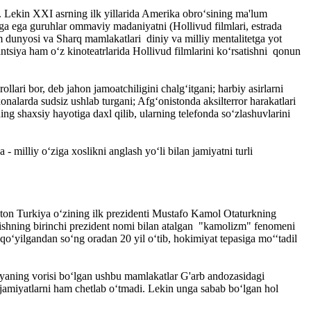
ekin XXI asrning ilk yillarida Amerika obro‘sining ma'lum
ga ega guruhlar ommaviy madaniyatni (Hollivud filmlari, estrada
lom dunyosi va Sharq mamlakatlari diniy va milliy mentalitetga yot
tsiya ham o‘z kinoteatrlarida Hollivud filmlarini ko‘rsatishni qonun
lari bor, deb jahon jamoatchiligini chalg‘itgani; harbiy asirlarni
larda sudsiz ushlab turgani; Afg‘onistonda aksilterror harakatlari
g shaxsiy hayotiga daxl qilib, ularning telefonda so‘zlashuvlarini
milliy o‘ziga xoslikni anglash yo‘li bilan jamiyatni turli
gton Turkiya o‘zining ilk prezidenti Mustafo Kamol Otaturkning
qilishning birinchi prezident nomi bilan atalgan "kamolizm" fenomeni
o‘yilgandan so‘ng oradan 20 yil o‘tib, hokimiyat tepasiga mo‘‘tadil
riyaning vorisi bo‘lgan ushbu mamlakatlar G'arb andozasidagi
 jamiyatlarni ham chetlab o‘tmadi. Lekin unga sabab bo‘lgan hol