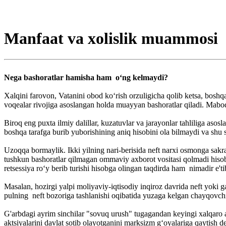
Manfaat va xolislik muammosi
Nega bashoratlar hamisha ham o‘ng kelmaydi?
Xalqini farovon, Vatanini obod ko‘rish orzuligicha qolib ketsa, boshqa 
voqealar rivojiga asoslangan holda muayyan bashoratlar qiladi. Mabodo
Biroq eng puxta ilmiy dalillar, kuzatuvlar va jarayonlar tahliliga asos
boshqa tarafga burib yuborishining aniq hisobini ola bilmaydi va shu
Uzoqqa bormaylik. Ikki yilning nari-berisida neft narxi osmonga sakrab
tushkun bashoratlar qilmagan ommaviy axborot vositasi qolmadi hisob. 
retsessiya ro‘y berib turishi hisobga olingan taqdirda ham nimadir e'ti
Masalan, hozirgi yalpi moliyaviy-iqtisodiy inqiroz davrida neft yoki
pulning neft bozoriga tashlanishi oqibatida yuzaga kelgan chayqovchi
G'arbdagi ayrim sinchilar "sovuq urush" tugagandan keyingi xalqaro a
aktsiyalarini davlat sotib olayotganini marksizm g‘oyalariga qaytish d