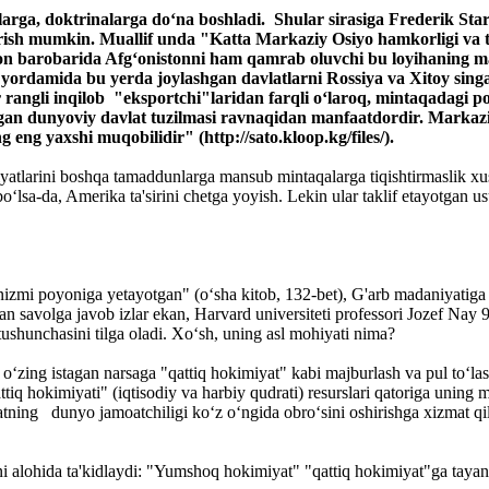
ga, doktrinalarga do‘na boshladi. Shular sirasiga Frederik Starr
irish mumkin. Muallif unda "Katta Markaziy Osiyo hamkorligi va ta
ton barobarida Afg‘onistonni ham qamrab oluvchi bu loyihaning maq
rdamida bu yerda joylashgan davlatlarni Rossiya va Xitoy singari 
rr rangli inqilob "eksportchi"laridan farqli o‘laroq, mintaqadagi 
tgan dunyoviy davlat tuzilmasi ravnaqidan manfaatdordir. Marka
 eng yaxshi muqobilidir" (http://sato.kloop.kg/files/).
iyatlarini boshqa tamaddunlarga mansub mintaqalarga tiqishtirmaslik x
bo‘lsa-da, Amerika ta'sirini chetga yoyish. Lekin ular taklif etayotgan
zmi poyoniga yetayotgan" (o‘sha kitob, 132-bet), G'arb madaniyatiga 
gan savolga javob izlar ekan, Harvard universiteti professori Jozef Nay
ushunchasini tilga oladi. Xo‘sh, uning asl mohiyati nima?
‘zing istagan narsaga "qattiq hokimiyat" kabi majburlash va pul to‘lash y
iq hokimiyati" (iqtisodiy va harbiy qudrati) resurslari qatoriga uning m
tning dunyo jamoatchiligi ko‘z o‘ngida obro‘sini oshirishga xizmat q
 alohida ta'kidlaydi: "Yumshoq hokimiyat" "qattiq hokimiyat"ga tayan