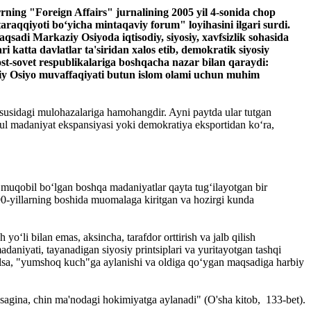
ning "Foreign Affairs" jurnalining 2005 yil 4-sonida chop
raqqiyoti bo‘yicha mintaqaviy forum" loyihasini ilgari surdi.
sadi Markaziy Osiyoda iqtisodiy, siyosiy, xavfsizlik sohasida
katta davlatlar ta'siridan xalos etib, demokratik siyosiy
post-sovet respublikalariga boshqacha nazar bilan qaraydi:
ziy Osiyo muvaffaqiyati butun islom olami uchun muhim
ususidagi mulohazalariga hamohangdir. Ayni paytda ular tutgan
 usul madaniyat ekspansiyasi yoki demokratiya eksportidan ko‘ra,
muqobil bo‘lgan boshqa madaniyatlar qayta tug‘ilayotgan bir
 90-yillarning boshida muomalaga kiritgan va hozirgi kunda
o‘li bilan emas, aksincha, tarafdor orttirish va jalb qilish
adaniyati, tayanadigan siyosiy printsiplari va yuritayotgan tashqi
ilsa, "yumshoq kuch"ga aylanishi va oldiga qo‘ygan maqsadiga harbiy
sagina, chin ma'nodagi hokimiyatga aylanadi" (O'sha kitob, 133-bet).