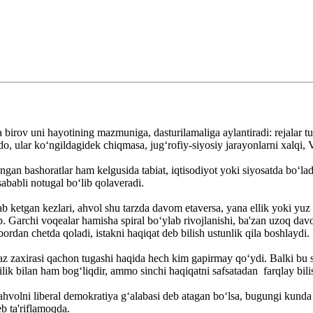
birov uni hayotining mazmuniga, dasturilamaliga aylantiradi: rejalar tuza
, ular ko‘ngildagidek chiqmasa, jug‘rofiy-siyosiy jarayonlarni xalqi, 
langan bashoratlar ham kelgusida tabiat, iqtisodiyot yoki siyosatda bo‘la
 sababli notugal bo‘lib qolaveradi.
 ketgan kezlari, ahvol shu tarzda davom etaversa, yana ellik yoki yuz yi
Garchi voqealar hamisha spiral bo‘ylab rivojlanishi, ba'zan uzoq davom
bordan chetda qoladi, istakni haqiqat deb bilish ustunlik qila boshlaydi.
 gaz zaxirasi qachon tugashi haqida hech kim gapirmay qo‘ydi. Balki bu 
lik bilan ham bog‘liqdir, ammo sinchi haqiqatni safsatadan farqlay bil
hvolni liberal demokratiya g‘alabasi deb atagan bo‘lsa, bugungi kunda 
eb ta'riflamoqda.