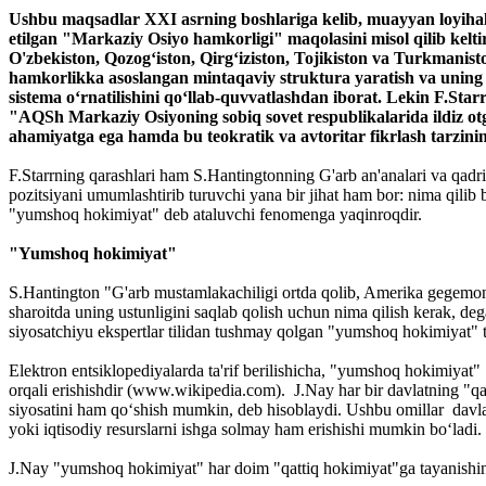
Ushbu maqsadlar XXI asrning boshlariga kelib, muayyan loyihalar
etilgan "Markaziy Osiyo hamkorligi" maqolasini misol qilib kelt
O'zbekiston, Qozog‘iston, Qirg‘iziston, Tojikiston va Turkmanis
hamkorlikka asoslangan mintaqaviy struktura yaratish va uning yo
sistema o‘rnatilishini qo‘llab-quvvatlashdan iborat. Lekin F.Sta
"AQSh Markaziy Osiyoning sobiq sovet respublikalarida ildiz o
ahamiyatga ega hamda bu teokratik va avtoritar fikrlash tarzining
F.Starrning qarashlari ham S.Hantingtonning G'arb an'analari va qadr
pozitsiyani umumlashtirib turuvchi yana bir jihat ham bor: nima qilib 
"yumshoq hokimiyat" deb ataluvchi fenomenga yaqinroqdir.
"Yumshoq hokimiyat"
S.Hantington "G'arb mustamlakachiligi ortda qolib, Amerika gegemoni
sharoitda uning ustunligini saqlab qolish uchun nima qilish kerak, de
siyosatchiyu ekspertlar tilidan tushmay qolgan "yumshoq hokimiyat" t
Elektron entsiklopediyalarda ta'rif berilishicha, "yumshoq hokimiyat" o
orqali erishishdir (www.wikipedia.com). J.Nay har bir davlatning "qatt
siyosatini ham qo‘shish mumkin, deb hisoblaydi. Ushbu omillar davla
yoki iqtisodiy resurslarni ishga solmay ham erishishi mumkin bo‘ladi.
J.Nay "yumshoq hokimiyat" har doim "qattiq hokimiyat"ga tayanishini