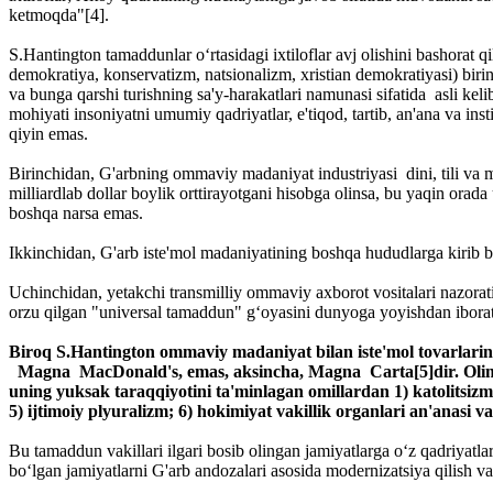
ketmoqda"[4].
S.Hantington tamaddunlar o‘rtasidagi ixtiloflar avj olishini bashorat
demokratiya, konservatizm, natsionalizm, xristian demokratiyasi) birin-
va bunga qarshi turishning sa'y-harakatlari namunasi sifatida asli kel
mohiyati insoniyatni umumiy qadriyatlar, e'tiqod, tartib, an'ana va inst
qiyin emas.
Birinchidan, G'arbning ommaviy madaniyat industriyasi dini, tili va mil
milliardlab dollar boylik orttirayotgani hisobga olinsa, bu yaqin or
boshqa narsa emas.
Ikkinchidan, G'arb iste'mol madaniyatining boshqa hududlarga kirib 
Uchinchidan, yetakchi transmilliy ommaviy axborot vositalari nazorati 
orzu qilgan "universal tamaddun" g‘oyasini dunyoga yoyishdan iborat
Biroq S.Hantington ommaviy madaniyat bilan iste'mol tovarlari
Magna MacDonald's, emas, aksincha, Magna Carta[5]dir. Olim o‘
uning yuksak taraqqiyotini ta'minlagan omillardan 1) katolitsizm 
5) ijtimoiy plyuralizm; 6) hokimiyat vakillik organlari an'anasi v
Bu tamaddun vakillari ilgari bosib olingan jamiyatlarga o‘z qadriyatlari
bo‘lgan jamiyatlarni G'arb andozalari asosida modernizatsiya qilish va 