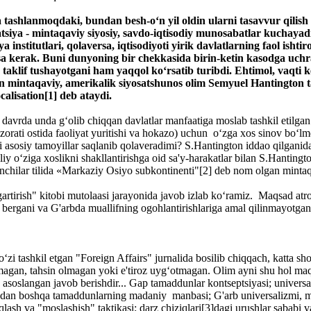
 tashlanmoqdaki, bundan besh-o‘n yil oldin ularni tasavvur qilis
alizatsiya - mintaqaviy siyosiy, savdo-iqtisodiy munosabatlar kuc
nstitutlari, qolaversa, iqtisodiyoti yirik davlatlarning faol ishti
masa kerak. Buni dunyoning bir chekkasida birin-ketin kasodga uch
aklif tushayotgani ham yaqqol ko‘rsatib turibdi. Ehtimol, vaqti kel
an mintaqaviy, amerikalik siyosatshunos olim Semyuel Hantington 
alisation[1] deb ataydi.
i davrda unda g‘olib chiqqan davlatlar manfaatiga moslab tashkil etil
 nazorati ostida faoliyat yuritishi va hokazo) uchun o‘zga xos sinov bo
 asosiy tamoyillar saqlanib qolaveradimi? S.Hantington iddao qilganiday
iy o‘ziga xoslikni shakllantirishga oid sa'y-harakatlar bilan S.Hantingt
Sinchilar tilida «Markaziy Osiyo subkontinenti"[2] deb nom olgan minta
artirish" kitobi mutolaasi jarayonida javob izlab ko‘ramiz. Maqsad atr
bergani va G'arbda muallifning ogohlantirishlariga amal qilinmayotgani
 tashkil etgan "Foreign Affairs" jurnalida bosilib chiqqach, katta sho
amagan, tahsin olmagan yoki e'tiroz uyg‘otmagan. Olim ayni shu hol maqo
a asoslangan javob berishdir... Gap tamaddunlar kontseptsiyasi; univer
rbdan boshqa tamaddunlarning madaniy manbasi; G'arb universalizmi, m
aqlash va "moslashish" taktikasi; darz chiziqlari[3]dagi urushlar sababi