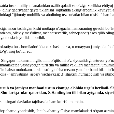
da inson milliy an'analaridan uzilib qoladi va o‘ziga xoslikka ehtiyoj s
 diniy qadriyatlar qayta tiklanishi oqibatida aksilg‘arbchilik kayfiyati 
nidagi "ijtimoiy mobillik va aholining tez sur'atlar bilan o‘sishi" baro
rixiga nazar tashlagan kishi mutlaqo o‘zgacha manzaraning guvohi bo‘la
ntizom, oilaviy mas'uliyat, mehnatsevarlik, sabr-qanoat) asos qilib oling
tga moslash yo‘lidan borildi.
okratiya bu - homiladorlikka o‘xshash narsa, u muayyan jamiyatda bo‘li
o‘g‘riroq bo‘lur edi.
ngapur hukumati ingliz tilini o‘qitishni o‘z siyosatidagi ustuvor yo‘na
i mamlakatda yashayotgan turli din va millat vakillari manfaatini umuml
izg‘in bahsu muhokamalardan so‘ng o‘sha mezon yana bir band bilan to‘ld
) oila - jamiyatning asosiy yacheykasi; 3) shaxsni hurmat qilish va ijtim
uh va jamiyat manfaati ustun ekaniga alohida urg‘u beriladi. Shax
 Shu tariqa ular qatoridan, S.Hantington tili bilan aytganda, siyo
n singari davlatlar tajribasida ham ko‘rish mumkin.
acharoq yondashib, Janubi-sharqiy Osiyo mamlakatlari o‘tgan asrning 70