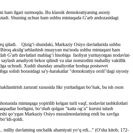
hni ham ilgari surmoqda. Bu klassik demokratiyaning asosiy
da tutadi. Shuning uchun ham ushbu mintaqada G'arb andozasidagi
farq qiladi. Qizig‘i shundaki, Markaziy Osiyo davlatlarida ushbu
. Biroq aksilg‘arblashish muayyan ma'noda ushbu mintaqani ham
lab G'arb davlatlari mablag‘i hisobiga faoliyat yuritayotgan nodavlat-
ni saylash amaliyoti bekor qilindi va ular nomzodini mahalliy vakillik
nqidga uchradi. Xuddi shunday amaliyotlar boshqa postsovet
ga solish borasidagi sa'y-harakatlar "demokratiya oroli"dagi siyosiy
shakllantirish zarurati xususida fikr yuritadigan bo‘lsak, bu ish oson
honasida mintaqaga yopirilib kelgan turli vaqf, nodavlat tashkilotlari
aqsadlar borligini, bo‘shab qolgan "katta og‘a" kursisi talash
-qarshi qo‘ygan Markaziy Osiyo musulmonlarining endi bu xavfga
bo‘ldi-qoldi.
 milliy davlatning unchalik ahamiyati yo‘q edi..." (O'sha kitob, 172-