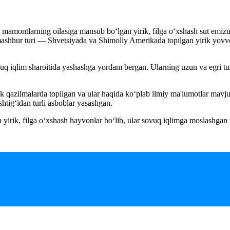
amontlarning oilasiga mansub bo‘lgan yirik, filga o‘xshash sut emizu
 mashhur turi — Shvetsiyada va Shimoliy Amerikada topilgan yirik yovv
uq iqlim sharoitida yashashga yordam bergan. Ularning uzun va egri tus
 qazilmalarda topilgan va ular haqida ko‘plab ilmiy ma'lumotlar mavju
htig‘idan turli asboblar yasashgan.
 yirik, filga o‘xshash hayvonlar bo‘lib, ular sovuq iqlimga moslashga