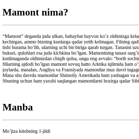
Mamont nima?
“Mamont” deganda juda ulkan, bahaybat hayvon ko’z oldimizga kela
kechirgan, ammo bizning kunlarga qadar yetib kelmagan. Filning qadim
tishi burama bo’lib, ularning uchi bir-biriga qarab turgan. Tanasini u
bukuri, qulohlari esa juda kichkina bo’lgan. Mamontning tanasi sarg’i
kutilmaganda oldimizdan chiqib qolsa, unga eng avvalo: “borib sochi
fillarning ajdodi bo’lgan mamont sovuq hatto Arktika iqlimida ham o
joylarda, masalan, Angliya va Fransiyada mamontlar muz davri tugagun
Mana shu davrda mamontlar Shimoliy Amerikada ham yashagan va ayrim
Shuning uchun ham yaxshi saqlangan mamontlarni hozirga qadar Sibir
Manba
Mo’jiza kitobning 1-jildi