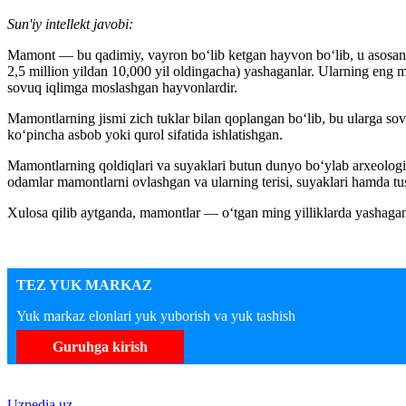
Sun'iy intellekt javobi:
Mamont — bu qadimiy, vayron bo‘lib ketgan hayvon bo‘lib, u asosan m
2,5 million yildan 10,000 yil oldingacha) yashaganlar. Ularning eng
sovuq iqlimga moslashgan hayvonlardir.
Mamontlarning jismi zich tuklar bilan qoplangan bo‘lib, bu ularga sov
ko‘pincha asbob yoki qurol sifatida ishlatishgan.
Mamontlarning qoldiqlari va suyaklari butun dunyo bo‘ylab arxeologik
odamlar mamontlarni ovlashgan va ularning terisi, suyaklari hamda tus
Xulosa qilib aytganda, mamontlar — o‘tgan ming yilliklarda yashagan
TEZ YUK MARKAZ
Yuk markaz elonlari yuk yuborish va yuk tashish
Guruhga kirish
Uzpedia.uz