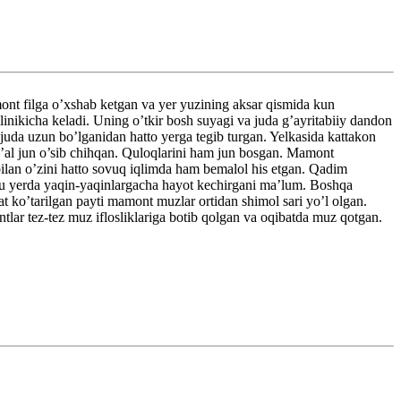
 filga o’xshab ketgan va yer yuzining aksar qismida kun
nikicha keladi. Uning o’tkir bosh suyagi va juda g’ayritabiiy dandon
i juda uzun bo’lganidan hatto yerga tegib turgan. Yelkasida kattakon
ag’al jun o’sib chihqan. Quloqlarini ham jun bosgan. Mamont
ilan o’zini hatto sovuq iqlimda ham bemalol his etgan. Qadim
 bu yerda yaqin-yaqinlargacha hayot kechirgani ma’lum. Boshqa
 ko’tarilgan payti mamont muzlar ortidan shimol sari yo’l olgan.
r tez-tez muz iflosliklariga botib qolgan va oqibatda muz qotgan.