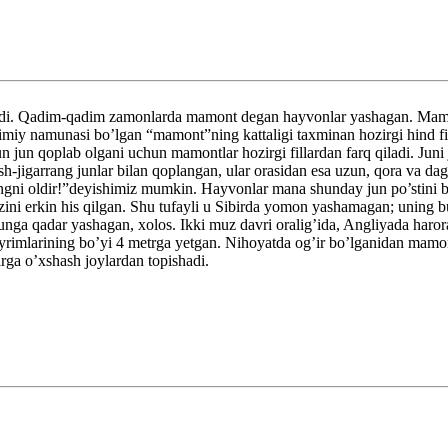
di. Qadim-qadim zamonlarda mamont degan hayvonlar yashagan. Mamont
iy namunasi bo’lgan “mamont”ning kattaligi taxminan hozirgi hind fili
zun jun qoplab olgani uchun mamontlar hozirgi fillardan farq qiladi. Jun
sh-jigarrang junlar bilan qoplangan, ular orasidan esa uzun, qora va d
ngni oldir!”deyishimiz mumkin. Hayvonlar mana shunday jun po’stini b
’zini erkin his qilgan. Shu tufayli u Sibirda yomon yashamagan; uning
ga qadar yashagan, xolos. Ikki muz davri oralig’ida, Angliyada harorat
larining bo’yi 4 metrga yetgan. Nihoyatda og’ir bo’lganidan mamontla
ga o’xshash joylardan topishadi.