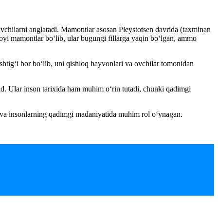
vchilarni anglatadi. Mamontlar asosan Pleystotsen davrida (taxminan
oyi mamontlar bo‘lib, ular bugungi fillarga yaqin bo‘lgan, ammo
htig‘i bor bo‘lib, uni qishloq hayvonlari va ovchilar tomonidan
d. Ular inson tarixida ham muhim o‘rin tutadi, chunki qadimgi
n va insonlarning qadimgi madaniyatida muhim rol o‘ynagan.