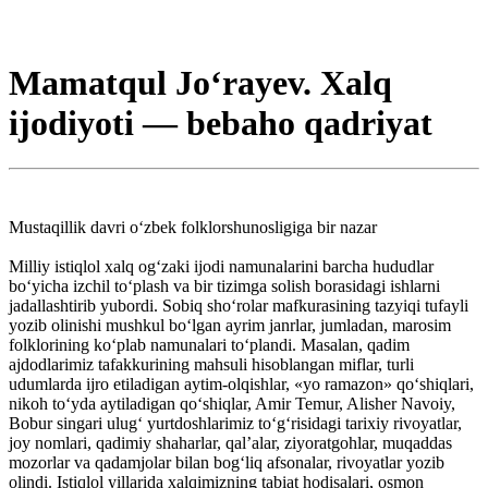
Mamatqul Jo‘rayev. Xalq
ijodiyoti — bebaho qadriyat
Mustaqillik davri o‘zbek folklorshunosligiga bir nazar
Milliy istiqlol xalq og‘zaki ijodi namunalarini barcha hududlar
bo‘yicha izchil to‘plash va bir tizimga solish borasidagi ishlarni
jadallashtirib yubordi. Sobiq sho‘rolar mafkurasining tazyiqi tufayli
yozib olinishi mushkul bo‘lgan ayrim janrlar, jumladan, marosim
folklorining ko‘plab namunalari to‘plandi. Masalan, qadim
ajdodlarimiz tafakkurining mahsuli hisoblangan miflar, turli
udumlarda ijro etiladigan aytim-olqishlar, «yo ramazon» qo‘shiqlari,
nikoh to‘yda aytiladigan qo‘shiqlar, Amir Temur, Alisher Navoiy,
Bobur singari ulug‘ yurtdoshlarimiz to‘g‘risidagi tarixiy rivoyatlar,
joy nomlari, qadimiy shaharlar, qal’alar, ziyoratgohlar, muqaddas
mozorlar va qadamjolar bilan bog‘liq afsonalar, rivoyatlar yozib
olindi. Istiqlol yillarida xalqimizning tabiat hodisalari, osmon