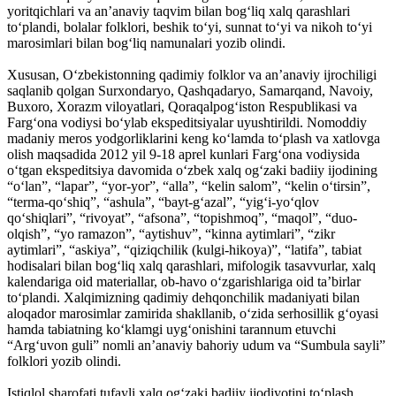
yoritqichlari va an’anaviy taqvim bilan bog‘liq xalq qarashlari
to‘plandi, bolalar folklori, beshik to‘yi, sunnat to‘yi va nikoh to‘yi
marosimlari bilan bog‘liq namunalari yozib olindi.
Xususan, O‘zbekistonning qadimiy folklor va an’anaviy ijrochiligi
saqlanib qolgan Surxondaryo, Qashqadaryo, Samarqand, Navoiy,
Buxoro, Xorazm viloyatlari, Qoraqalpog‘iston Respublikasi va
Farg‘ona vodiysi bo‘ylab ekspeditsiyalar uyushtirildi. Nomoddiy
madaniy meros yodgorliklarini keng ko‘lamda to‘plash va xatlovga
olish maqsadida 2012 yil 9-18 aprel kunlari Farg‘ona vodiysida
o‘tgan ekspeditsiya davomida o‘zbek xalq og‘zaki badiiy ijodining
“o‘lan”, “lapar”, “yor-yor”, “alla”, “kelin salom”, “kelin o‘tirsin”,
“terma-qo‘shiq”, “ashula”, “bayt-g‘azal”, “yig‘i-yo‘qlov
qo‘shiqlari”, “rivoyat”, “afsona”, “topishmoq”, “maqol”, “duo-
olqish”, “yo ramazon”, “aytishuv”, “kinna aytimlari”, “zikr
aytimlari”, “askiya”, “qiziqchilik (kulgi-hikoya)”, “latifa”, tabiat
hodisalari bilan bog‘liq xalq qarashlari, mifologik tasavvurlar, xalq
kalendariga oid materiallar, ob-havo o‘zgarishlariga oid ta’birlar
to‘plandi. Xalqimizning qadimiy dehqonchilik madaniyati bilan
aloqador marosimlar zamirida shakllanib, o‘zida serhosillik g‘oyasi
hamda tabiatning ko‘klamgi uyg‘onishini tarannum etuvchi
“Arg‘uvon guli” nomli an’anaviy bahoriy udum va “Sumbula sayli”
folklori yozib olindi.
Istiqlol sharofati tufayli xalq og‘zaki badiiy ijodiyotini to‘plash,