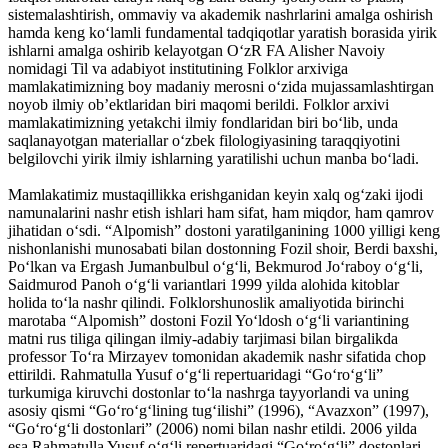
sistemalashtirish, ommaviy va akademik nashrlarini amalga oshirish
hamda keng ko‘lamli fundamental tadqiqotlar yaratish borasida yirik
ishlarni amalga oshirib kelayotgan O‘zR FA Alisher Navoiy
nomidagi Til va adabiyot institutining Folklor arxiviga
mamlakatimizning boy madaniy merosni o‘zida mujassamlashtirgan
noyob ilmiy ob’ektlaridan biri maqomi berildi. Folklor arxivi
mamlakatimizning yetakchi ilmiy fondlaridan biri bo‘lib, unda
saqlanayotgan materiallar o‘zbek filologiyasining taraqqiyotini
belgilovchi yirik ilmiy ishlarning yaratilishi uchun manba bo‘ladi.
Mamlakatimiz mustaqillikka erishganidan keyin xalq og‘zaki ijodi
namunalarini nashr etish ishlari ham sifat, ham miqdor, ham qamrov
jihatidan o‘sdi. “Alpomish” dostoni yaratilganining 1000 yilligi keng
nishonlanishi munosabati bilan dostonning Fozil shoir, Berdi baxshi,
Po‘lkan va Ergash Jumanbulbul o‘g‘li, Bekmurod Jo‘raboy o‘g‘li,
Saidmurod Panoh o‘g‘li variantlari 1999 yilda alohida kitoblar
holida to‘la nashr qilindi. Folklorshunoslik amaliyotida birinchi
marotaba “Alpomish” dostoni Fozil Yo‘ldosh o‘g‘li variantining
matni rus tiliga qilingan ilmiy-adabiy tarjimasi bilan birgalikda
professor To‘ra Mirzayev tomonidan akademik nashr sifatida chop
ettirildi. Rahmatulla Yusuf o‘g‘li repertuaridagi “Go‘ro‘g‘li”
turkumiga kiruvchi dostonlar to‘la nashrga tayyorlandi va uning
asosiy qismi “Go‘ro‘g‘lining tug‘ilishi” (1996), “Avazxon” (1997),
“Go‘ro‘g‘li dostonlari” (2006) nomi bilan nashr etildi. 2006 yilda
esa Rahmatulla Yusuf o‘g‘li repertuaridagi “Go‘ro‘g‘li” dostonlari