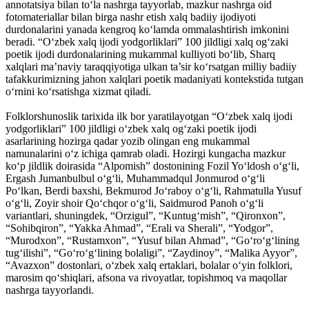
annotatsiya bilan to‘la nashrga tayyorlab, mazkur nashrga oid
fotomateriallar bilan birga nashr etish xalq badiiy ijodiyoti
durdonalarini yanada kengroq ko‘lamda ommalashtirish imkonini
beradi. “O‘zbek xalq ijodi yodgorliklari” 100 jildligi xalq og‘zaki
poetik ijodi durdonalarining mukammal kulliyoti bo‘lib, Sharq
xalqlari ma’naviy taraqqiyotiga ulkan ta’sir ko‘rsatgan milliy badiiy
tafakkurimizning jahon xalqlari poetik madaniyati kontekstida tutgan
­o‘rnini ko‘rsatishga xizmat qiladi.
Folklorshunoslik tarixida ilk bor yaratilayotgan “O‘zbek xalq ijodi
yodgorliklari” 100 jildligi o‘zbek xalq og‘zaki poetik ijodi
asarlarining hozirga qadar yozib olingan eng mukammal
namunalarini o‘z ichiga qamrab oladi. Hozirgi kungacha mazkur
ko‘p jildlik doirasida “Alpomish” dostonining Fozil Yo‘ldosh o‘g‘li,
Ergash Jumanbulbul o‘g‘li, Muhammadqul Jonmurod o‘g‘li
Po‘lkan, Berdi baxshi, Bekmurod Jo‘raboy o‘g‘li, Rahmatulla Yusuf
o‘g‘li, Zoyir shoir Qo‘chqor o‘g‘li, Saidmurod Panoh o‘g‘li
variantlari, shuningdek, “Orzigul”, “Kuntug‘mish”, “Qironxon”,
“Sohibqiron”, “Yakka Ahmad”, “Erali va Sherali”, “Yodgor”,
“Murodxon”, “Rustamxon”, “Yusuf bilan Ahmad”, “Go‘ro‘g‘lining
tug‘ilishi”, “Go‘ro‘g‘lining bolaligi”, “Zaydinoy”, “Malika Ayyor”,
“Avazxon” dostonlari, o‘zbek xalq ertaklari, bolalar o‘yin folklori,
marosim qo‘shiqlari, afsona va rivoyatlar, topishmoq va maqollar
nashrga tayyorlandi.