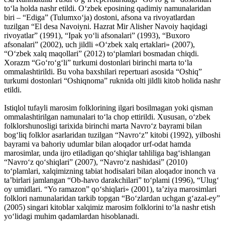
to‘la holda nashr etildi. O‘zbek eposining qadimiy namunalaridan
biri – “Ediga” (Tulumxo‘ja) dostoni, afsona va rivoyatlardan
tuzilgan “El desa Navoiyni. Hazrat Mir Alisher Navoiy haqidagi
rivoyatlar” (1991), “Ipak yo‘li afsonalari” (1993), “Buxoro
afsonalari” (2002), uch jildli «O‘zbek xalq ertaklari» (2007),
“O‘zbek xalq maqollari” (2012) to‘plamlari bosmadan chiqdi.
Xorazm “Go‘ro‘g‘li” turkumi dostonlari birinchi marta to‘la
ommalashtirildi. Bu voha baxshilari repertuari asosida “Oshiq”
turkumi dostonlari “Oshiqnoma” ruknida olti jildli kitob holida nashr
etildi.
Istiqlol tufayli marosim folklorining ilgari bosilmagan yoki qisman
ommalashtirilgan namunalari to‘la chop ettirildi. Xususan, o‘zbek
folklorshunosligi tarixida birinchi marta Navro‘z bayrami bilan
bog‘liq folklor asarlaridan tuzilgan “Navro‘z” kitobi (1992), yilboshi
bayrami va bahoriy udumlar bilan aloqador urf-odat hamda
marosimlar, unda ijro etiladigan qo‘shiqlar tahliliga bag‘ishlangan
“Navro‘z qo‘shiqlari” (2007), “Navro‘z nashidasi” (2010)
to‘plamlari, xalqimizning tabiat hodisalari bilan aloqador inonch va
ta’birlari jamlangan “Ob-havo darakchilari” to‘plami (1996), “Ulug‘
oy umidlari. “Yo ramazon” qo‘shiqlari» (2001), ta’ziya marosimlari
folklori namunalaridan tarkib topgan “Bo‘zlardan uchgan g‘azal-ey”
(2005) singari kitoblar xalqimiz marosim folklorini to‘la nashr etish
yo‘lidagi muhim qadamlardan hisoblanadi.