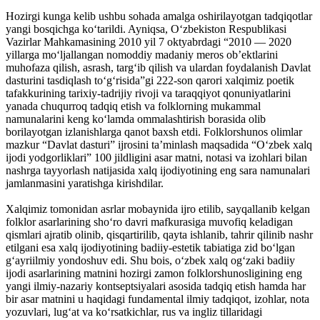
Hozirgi kunga kelib ushbu sohada amalga oshirilayotgan tadqiqotlar
yangi bosqichga ko‘tarildi. Ayniqsa, O‘zbekiston Respublikasi
Vazirlar Mahkamasining 2010 yil 7 oktyabrdagi “2010 — 2020
yillarga mo‘ljallangan nomoddiy madaniy meros ob’ektlarini
muhofaza qilish, asrash, targ‘ib qilish va ulardan foydalanish Davlat
dasturini tasdiqlash to‘g‘risida”gi 222-son qarori xalqimiz poetik
tafakkurining tarixiy-tadrijiy rivoji va taraqqiyot qonuniyatlarini
yanada chuqurroq tadqiq etish va folklorning mukammal
namunalarini keng ko‘lamda ommalashtirish borasida olib
borilayotgan izlanishlarga qanot baxsh etdi. Folklorshunos olimlar
mazkur “Davlat dasturi” ijrosini ta’minlash maqsadida “O‘zbek xalq
ijodi yodgorliklari” 100 jildligini asar matni, ­notasi va izohlari bilan
nashrga tayyorlash natijasida xalq ijodiyotining eng sara namunalari
jamlanmasini yaratishga kirishdilar.
Xalqimiz tomonidan asrlar mobaynida ijro etilib, sayqallanib kelgan
folklor asarlarining sho‘ro davri mafkurasiga muvofiq keladigan
qismlari ajratib olinib, qisqartirilib, qayta ishlanib, tahrir qilinib nashr
etilgani esa xalq ijodiyotining badiiy-estetik tabiatiga zid bo‘lgan
g‘ayriilmiy yondoshuv edi. Shu bois, o‘zbek xalq og‘zaki badiiy
ijodi asarlarining matnini hozirgi zamon folklorshunosligining eng
yangi ilmiy-nazariy kontseptsiyalari asosida tadqiq etish hamda har
bir asar matnini u haqidagi fundamental ilmiy tadqiqot, izohlar, nota
yozuvlari, lug‘at va ko‘rsatkichlar, rus va ingliz tillaridagi