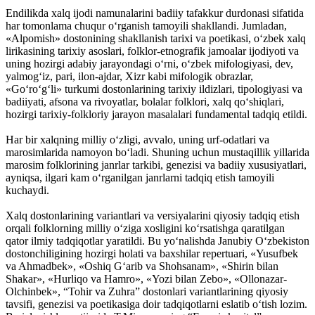
Endilikda xalq ijodi namunalarini badiiy tafakkur durdonasi sifatida
har tomonlama chuqur o‘rganish tamoyili shakllandi. Jumladan,
«Alpomish» dostonining shakllanish tarixi va poetikasi, o‘zbek xalq
lirikasining tarixiy asoslari, folklor-etnografik jamoalar ijodiyoti va
uning hozirgi adabiy jarayondagi o‘rni, o‘zbek mifologiyasi, dev,
yalmog‘iz, pari, ilon-ajdar, Xizr kabi mifologik obrazlar,
«Go‘ro‘g‘li» turkumi dostonlarining tarixiy ildizlari, tipologiyasi va
badiiyati, afsona va ­rivoyatlar, bolalar folklori, xalq qo‘shiqlari,
hozirgi tarixiy-folkloriy jarayon masalalari fundamental tadqiq etildi.
Har bir xalqning milliy o‘zligi, avvalo, uning urf-odatlari va
marosimlarida namoyon bo‘ladi. Shuning uchun mustaqillik yillarida
marosim folklorining janrlar tarkibi, genezisi va badiiy xususiyatlari,
ayniqsa, ­ilgari kam o‘rganilgan janrlarni tadqiq etish tamoyili
kuchaydi.
Xalq dostonlarining variantlari va versiyalarini qiyosiy tadqiq etish
orqali folklorning milliy o‘ziga xosligini ko‘rsatishga qaratilgan
qator ilmiy tadqiqotlar yaratildi. Bu yo‘nalishda Janubiy O‘zbekiston
dostonchiligining hozirgi holati va baxshilar repertuari, «Yusufbek
va Ahmadbek», «Oshiq G‘arib va Shohsanam», «Shirin bilan
Shakar», «Hurliqo va Hamro», «Yozi bilan Zebo», «Ollonazar-
Olchinbek», “Tohir va Zuhra” dostonlari variantlarining qiyosiy
tavsifi, genezisi va poetikasiga doir tadqiqotlarni eslatib o‘tish lozim.