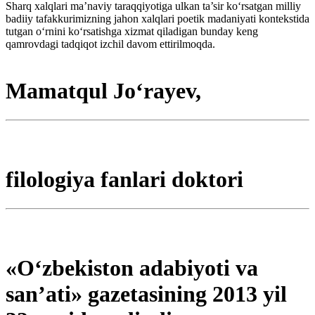
Sharq xalqlari ma’naviy taraqqiyotiga ulkan ta’sir ko‘rsatgan milliy
badiiy tafakkurimizning jahon xalqlari poetik madaniyati kontekstida
tutgan o‘rnini ko‘rsatishga xizmat qiladigan bunday keng
qamrovdagi tadqiqot izchil davom ettirilmoqda.
Mamatqul Jo‘rayev,
filologiya fanlari doktori
«O‘zbekiston adabiyoti va
san’ati» gazetasining 2013 yil