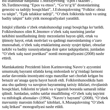
Bu izlanishlar natijasida T.Mirzayevning “Epos i skazitel”,
Sh.Turdimovning “Epos va etnos”, “Go‘ro‘g‘li” dostonlarining
genezisi va tadrijiy bosqichlari”, ­J.Eshonqulovning “Folklor: obraz
va talqin”, “Epik tafakkur tadriji”, “O‘zbek folklorida tush va uning
badiiy talqini” kabi yirik ­monografiyalari yaratildi.
Istiqlol yillarida o‘zbek ertakshunosligi yangi bosqichga ko‘tarildi.
Folklorshunos olim K.Imomov o‘zbek xalq nasrining janrlar
tarkibini tasniflashning ilmiy mezonlarini bayon qildi, ertak va
ijtimoiy hayot, ertak motivlari va qadimgi marosimlarning o‘zaro
munosabati, o‘zbek xalq ertaklarining asosiy syujet tiplari, obrazlar
tarkibi va badiiy xususiyatlariga doir qator tadqiqotlarini, jumladan
“O‘zbek xalq nasri poetikasi” nomli monografiyasini (2008) nashr
ettirdi.
Mamlakatimiz Prezidenti ­Islom Karimovning Navro‘z ayyomini
umumxalq bayrami sifatida keng nishonlash to‘g‘risidagi farmoni
asrlar davomida insoniyatni ezgu manzillar sari chorlab kelgan bu
benazir an’anaga qayta hayot baxsh etdi. Folklorshunoslikda ham
ana shu qadimiy va navqiron bayramning tarixiy ildizlari, rivojlanish
bosqichlari, folklorini to‘plash va o‘rganish borasida samarali ishlar
qilindi. Jumladan, ushbu satrlar muallifining «O‘zbek xalq taqvimi
va mifologik afsonalar» (1994), “Navro‘z bayrami” (2008), “O‘zbek
mavsumiy marosim folklori” ­kitoblari, A.Musaqulovning “O‘zbek
xalq lirikasi” monografiyasi nashr etildi.