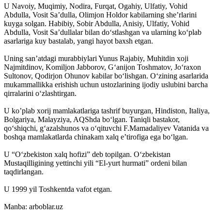
U Navoiy, Muqimiy, Nodira, Furqat, Ogahiy, Ulfatiy, Vohid
Abdulla, Vosit Sa’dulla, Olimjon Holdor kabilarning she’rlarini
kuyga solgan. Habibiy, Sobir Abdulla, Anisiy, Ulfatiy, Vohid
Abdulla, Vosit Sa’dullalar bilan do‘stlashgan va ularning ko‘plab
asarlariga kuy bastalab, yangi hayot baxsh etgan.
Uning san’atdagi murabbiylari Yunus Rajabiy, Muhitdin xoji
Najmitdinov, Komiljon Jabborov, G‘anijon Toshmatov, Jo‘raxon
Sultonov, Qodirjon Ohunov kabilar bo‘lishgan. O‘zining asarlarida
mukammallikka erishish uchun ustozlarining ijodiy uslubini barcha
qirralarini o‘zlashtirgan.
U ko’plab xorij mamlakatlariga tashrif buyurgan, Hindiston, Italiya,
Bolgariya, Malayziya, AQShda bo‘lgan. Taniqli bastakor,
qo‘shiqchi, g‘azalshunos va o‘qituvchi F.Mamadaliyev Vatanida va
boshqa mamlakatlarda chinakam xalq e’tirofiga ega bo‘lgan.
U “O‘zbekiston xalq hofizi” deb topilgan. O‘zbekistan
Mustaqilligining yettinchi yili “El-yurt hurmati” ordeni bilan
taqdirlangan.
U 1999 yil Toshkentda vafot etgan.
Manba: arboblar.uz