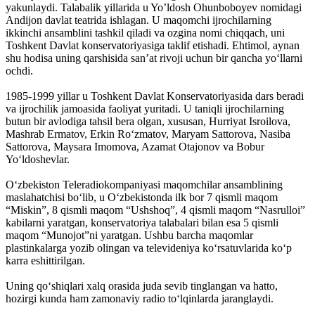
yakunlaydi. Talabalik yillarida u Yo’ldosh Ohunboboyev nomidagi
Andijon davlat teatrida ishlagan. U maqomchi ijrochilarning
ikkinchi ansamblini tashkil qiladi va ozgina nomi chiqqach, uni
Toshkent Davlat konservatoriyasiga taklif etishadi. Ehtimol, aynan
shu hodisa uning qarshisida san’at rivoji uchun bir qancha yo‘llarni
ochdi.
1985-1999 yillar u Toshkent Davlat Konservatoriyasida dars beradi
va ijrochilik jamoasida faoliyat yuritadi. U taniqli ijrochilarning
butun bir avlodiga tahsil bera olgan, xususan, Hurriyat Isroilova,
Mashrab Ermatov, Erkin Ro‘zmatov, Maryam Sattorova, Nasiba
Sattorova, Maysara Imomova, Azamat Otajonov va Bobur
Yo‘ldoshevlar.
O‘zbekiston Teleradiokompaniyasi maqomchilar ansamblining
maslahatchisi bo‘lib, u O‘zbekistonda ilk bor 7 qismli maqom
“Miskin”, 8 qismli maqom “Ushshoq”, 4 qismli maqom “Nasrulloi”
kabilarni yaratgan, konservatoriya talabalari bilan esa 5 qismli
maqom “Munojot”ni yaratgan. Ushbu barcha maqomlar
plastinkalarga yozib olingan va televideniya ko‘rsatuvlarida ko‘p
karra eshittirilgan.
Uning qo‘shiqlari xalq orasida juda sevib tinglangan va hatto,
hozirgi kunda ham zamonaviy radio to‘lqinlarda jaranglaydi.