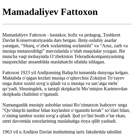
Mamadaliyev Fattoxon
Mamadaliyev Fattoxon - bastakor, hofiz va pedagog, Toshkent
Davlat Konservatoriyasida dars bergan. Ilmiy-uslubiy asarlar
yaratgan, “Sharq, o‘zbek sozlarining sozlanishi” va “Aruz, zarb va
musiqa mutanosibligi” mavzularida o‘nlab maqolalar yozgan. Bir
muncha vaqt mobaynida O‘zbekiston Teleradiokompaniyasining
maqomchilar ansamblida maslahatchi sifatida ishlagan.
Fattoxon 1923 yil Andijonning Baliqchi tumanida dunyoga kelgan.
Maktabda o‘qigan kezlari musiqa o‘qituvchisi Zokirjon To‘rayev
unga dutor sozini sovg‘a qiladi va u musiqa va san’atga mehr
qo‘yadi. Shuningdek, u taniqli skripkachi Mo‘minjon Karimovdan
skripkada chalishni o‘rganadi.
Namanganlik musiqiy asboblar ustasi Ro‘zimatxon Isaboyev unga
“Qo‘shiqchi tambur bilan kuylashni o‘rganishi kerak” so‘zlari bilan,
o‘zining tambur sozini sovg‘a qiladi. Ijod yo‘lini bosib o‘tar ekan,
umri davomida ustozlarining maslahatiga rioya qilib yashadi.
1963 yil u Andijon Davlat institutining tarix fakultetida tahsilini