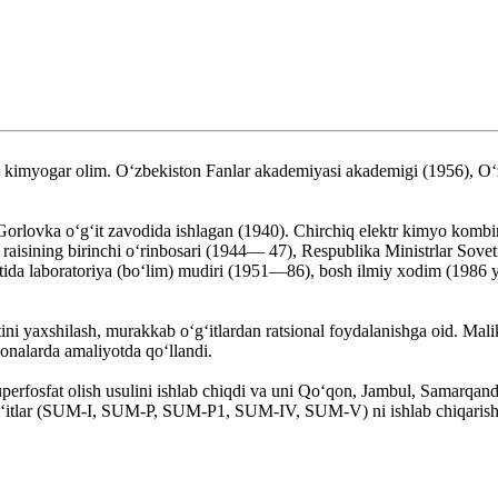
yogar olim. O‘zbekiston Fanlar akademiyasi akademigi (1956), O‘zbe
Gorlovka o‘g‘it zavodida ishlagan (1940). Chirchiq elektr kimyo komb
aisining birinchi o‘rinbosari (1944— 47), Respublika Ministrlar Sovet
ida laboratoriya (bo‘lim) mudiri (1951—86), bosh ilmiy xodim (1986 y
r sifatini yaxshilash, murakkab o‘g‘itlardan ratsional foydalanishga oi
xonalarda amaliyotda qo‘llandi.
superfosfat olish usulini ishlab chiqdi va uni Qo‘qon, Jambul, Samarq
 o‘g‘itlar (SUM-I, SUM-P, SUM-P1, SUM-IV, SUM-V) ni ishlab chiqarish t