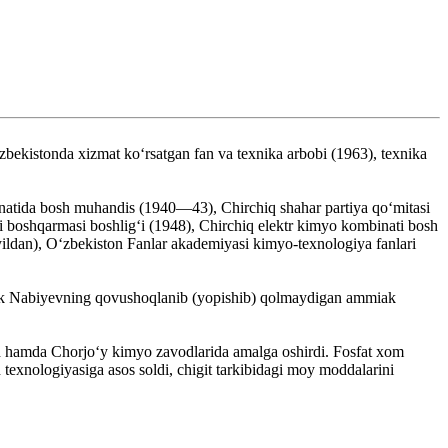
kistonda xizmat ko‘rsatgan fan va texnika arbobi (1963), texnika
inatida bosh muhandis (1940—43), Chirchiq shahar partiya qo‘mitasi
i boshqarmasi boshlig‘i (1948), Chirchiq elektr kimyo kombinati bosh
ildan), O‘zbekiston Fanlar akademiyasi kimyo-texnologiya fanlari
d. Malik Nabiyevning qovushoqlanib (yopishib) qolmaydigan ammiak
and hamda Chorjo‘y kimyo zavodlarida amalga oshirdi. Fosfat xom
exnologiyasiga asos soldi, chigit tarkibidagi moy moddalarini