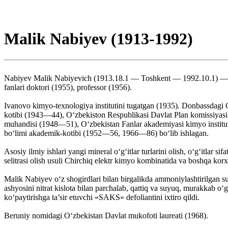
Malik Nabiyev (1913-1992)
Nabiyev Malik Nabiyevich (1913.18.1 — Toshkent — 1992.10.1) — kim
fanlari doktori (1955), professor (1956).
Ivanovo kimyo-texnologiya institutini tugatgan (1935). Donbassdagi 
kotibi (1943—44), O‘zbekiston Respublikasi Davlat Plan komissiyasi r
muhandisi (1948—51), O‘zbekistan Fanlar akademiyasi kimyo institut
bo‘limi akademik-kotibi (1952—56, 1966—86) bo‘lib ishlagan.
Asosiy ilmiy ishlari yangi mineral o‘g‘itlar turlarini olish, o‘g‘itla
selitrasi olish usuli Chirchiq elektr kimyo kombinatida va boshqa kor
Malik Nabiyev o‘z shogirdlari bilan birgalikda ammoniylashtirilgan 
ashyosini nitrat kislota bilan parchalab, qattiq va suyuq, murakkab
ko‘paytirishga ta’sir etuvchi «SAKS» defoliantini ixtiro qildi.
Beruniy nomidagi O‘zbekistan Davlat mukofoti laureati (1968).