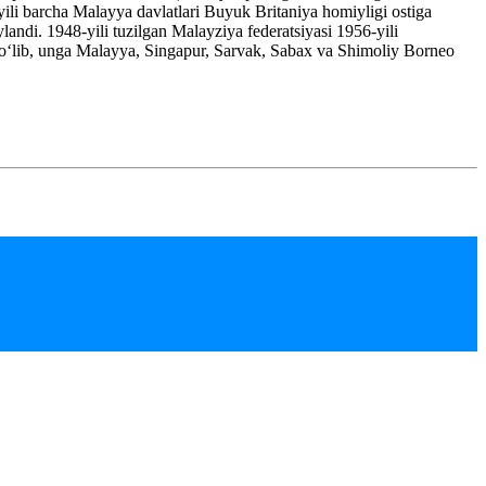
4-yili barcha Malayya davlatlari Buyuk Britaniya homiyligi ostiga
andi. 1948-yili tuzilgan Malayziya federatsiyasi 1956-yili
n bo‘lib, unga Malayya, Singapur, Sarvak, Sabax va Shimoliy Borneo