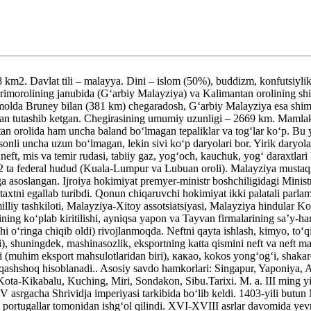
. Davlat tili – malayya. Dini – islom (50%), buddizm, konfutsiylik, hi
 yarimorolining janubida (G‘arbiy Malayziya) va Kalimantan orolining s
imolda Bruney bilan (381 km) chegaradosh, G‘arbiy Malayziya esa shim
bilan tutashib ketgan. Chegirasining umumiy uzunligi – 2669 km. Mamla
antan orolida ham uncha baland bo‘lmagan tepaliklar va tog‘lar ko‘p. B
sonli uncha uzun bo‘lmagan, lekin sivi ko‘p daryolari bor. Yirik dary
ft, mis va temir rudasi, tabiiy gaz, yog‘och, kauchuk, yog‘ daraxtlari ko
a 2 ta federal hudud (Kuala-Lumpur va Lubuan oroli). Malayziya mustaqi
soslangan. Ijroiya hokimiyat premyer-ministr boshchiligidagi Ministrla
axtni egallab turibdi. Qonun chiqaruvchi hokimiyat ikki palatali parla
ya milliy tashkiloti, Malayziya-Xitoy assotsiatsiyasi, Malayziya hindula
arining ko‘plab kiritilishi, ayniqsa yapon va Tayvan firmalarining sa’y-ha
i o‘ringa chiqib oldi) rivojlanmoqda. Neftni qay­ta ishlash, kimyo, to‘q
 shunin­gdek, mashinasozlik, eksportning katta qismini neft va neft mahsu
 (muhim eksport mahsulotlaridan biri), какао, kokos yong‘og‘i, shakarq
igi qashshoq hisoblanadi.. Asosiy savdo hamkorlari: Singapur, Yaponi
ota-Kikabalu, Kuching, Miri, Sondakon, Sibu.Tarixi. М. a. III ming yil
 asrgacha Shrividja imperiyasi tarkibida bo‘lib keldi. 1403-yili butun 
portugallar tomonidan ishg‘ol qilindi. XVI-XVIII asrlar davomida yevro