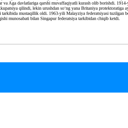
oxar va Aga davlatlariga qarshi muvaffaqiyatli kurash olib borishdi. 191
patsiya qilindi, lekin urushdan so‘ng yana Britaniya protektoratiga ayl
 tarkibida mustaqillik oldi. 1963-yili Malayziya federatsiyasi tuzilga
iqishi munosabati bilan Singapur federatsiya tarkibidan chiqib ketdi.