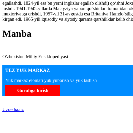
egallashdi, 1824-yil esa bu yerni inglizlar egallab olishdi) qo‘shni J
tushdi. 1941-1945-yillarda Malayziya yapon qo‘shinlari tomonidan okku
muxtoriyatga erishdi, 1957-yil 31-avgustda esa Britaniya Hamdo‘stligi
kirgan edi. 1965-yili iqtisodiy va siyosiy qarama-qarshiliklar kelib ch
Manba
O'zbekiston Milliy Ensiklopediyasi
TEZ YUK MARKAZ
Yuk markaz elonlari yuk yuborish va yuk tashish
Guruhga kirish
Uzpedia.uz