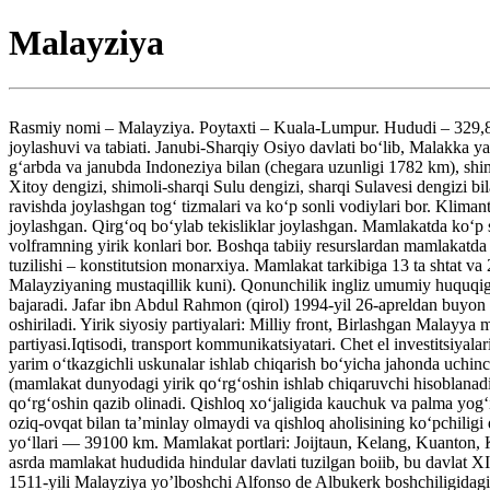
Malayziya
Rasmiy nomi – Malayziya. Poytaxti – Kuala-Lumpur. Hududi – 329,8 km2
joylashuvi va tabiati. Janubi-Sharqiy Osiyo davlati bo‘lib, Malakka
g‘arbda va janubda Indoneziya bilan (chegara uzunligi 1782 km), sh
Xitoy dengizi, shimoli-sharqi Sulu dengizi, sharqi Sulavesi dengizi 
ravishda joylashgan tog‘ tizmalari va ko‘p sonli vodiylari bor. Klim
joylashgan. Qirg‘oq bo‘ylab tekisliklar joylashgan. Mamlakatda ko‘p 
volframning yirik konlari bor. Boshqa tabiiy resurslardan mamlakatda ne
tuzilishi – konstitutsion monarxiya. Mamlakat tarkibiga 13 ta shtat v
Malayziyaning mustaqillik kuni). Qonunchilik ingliz umumiy huquqiga a
bajaradi. Jafar ibn Abdul Rahmon (qirol) 1994-yil 26-apreldan buyon t
oshiriladi. Yirik siyosiy partiyalari: Milliy front, Birlashgan Malay
partiyasi.Iqtisodi, transport kommunikatsiyatari. Chet el investitsiyal
yarim o‘tkazgichli uskunalar ishlab chiqarish bo‘yicha jahonda uchinch
(mamlakat dunyodagi yirik qo‘rg‘oshin ishlab chiqaruvchi hisoblanadi),
qo‘rg‘oshin qazib olinadi. Qishloq xo‘jaligida kauchuk va palma yog‘i
oziq-ovqat bilan ta’minlay olmaydi va qishloq aholisining ko‘pchil
yo‘llari — 39100 km. Mamlakat portlari: Joijtaun, Kelang, Kuanton, K
asrda mamlakat hududida hindular davlati tuzilgan boiib, bu davlat XIV
1511-yili Malayziya yo’lboshchi Alfonso de Albukerk boshchiligidagi 