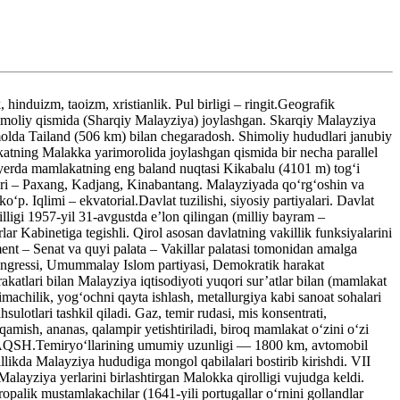
nduizm, taoizm, xristianlik. Pul birligi – ringit.Geografik
himoliy qismida (Sharqiy Malayziya) joylashgan. Skarqiy Malayziya
olda Tailand (506 km) bilan chegaradosh. Shimoliy hududlari janubiy
katning Malakka yarimorolida joylashgan qismida bir necha parallel
u yerda mamlakatning eng baland nuqtasi Kikabalu (4101 m) tog‘i
olari – Paxang, Kadjang, Kinabantang. Malayziyada qo‘rg‘oshin va
‘p. Iqlimi – ekvatorial.Davlat tuzilishi, siyosiy partiyalari. Davlat
lligi 1957-yil 31-avgustda e’lon qilingan (milliy bayram –
r Kabinetiga tegishli. Qirol asosan davlatning vakillik funksiyalarini
ment – Senat va quyi palata – Vakillar palatasi tomonidan amalga
r Kongressi, Umummalay Islom partiyasi, Demokratik harakat
rakatlari bilan Malayziya iqtisodiyoti yuqori sur’atlar bilan (mamlakat
imachilik, yog‘ochni qayta ishlash, metallurgiya kabi sanoat sohalari
lotlari tashkil qiladi. Gaz, temir rudasi, mis konsentrati,
amish, ananas, qalampir yetishtiriladi, biroq mamlakat o‘zini o‘zi
ya, AQSH.Temiryo‘llarining umumiy uzunligi — 1800 km, avtomobil
likda Malayziya hududiga mongol qabilalari bostirib kirishdi. VII
Malayziya yerlarini birlashtirgan Malokka qirolligi vujudga keldi.
palik mustamlakachilar (1641-yili portugallar o‘rnini gollandlar