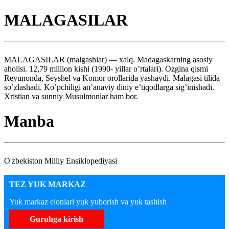
MALAGASILAR
MALAGASILAR (malgashlar) — xalq. Madagaskarning asosiy
aholisi. 12,79 million kishi (1990- yillar o’rtalari). Ozgina qismi
Reyunonda, Seyshel va Komor orollarida yashaydi. Malagasi tilida
so’zlashadi. Ko’pchiligi an’anaviy diniy e’tiqodlarga sig’inishadi.
Xristian va sunniy Musulmonlar ham bor.
Manba
O'zbekiston Milliy Ensiklopediyasi
TEZ YUK MARKAZ
Yuk markaz elonlari yuk yuborish va yuk tashish
Guruhga kirish