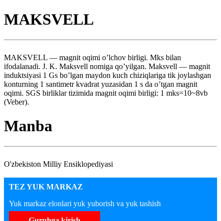
MAKSVELL
MAKSVELL — magnit oqimi o’lchov birligi. Mks bilan
ifodalanadi. J. K. Maksvell nomiga qo’yilgan. Maksvell — magnit
induktsiyasi 1 Gs bo’lgan maydon kuch chiziqlariga tik joylashgan
konturning 1 santimetr kvadrat yuzasidan 1 s da o’tgan magnit
oqimi. SGS birliklar tizimida magnit oqimi birligi: 1 mks=10~8vb
(Veber).
Manba
O'zbekiston Milliy Ensiklopediyasi
TEZ YUK MARKAZ
Yuk markaz elonlari yuk yuborish va yuk tashish
Guruhga kirish