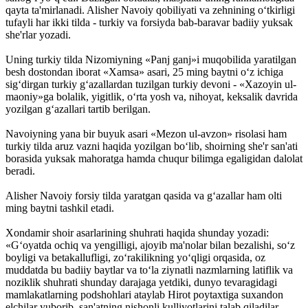
qayta ta'mirlanadi. Alisher Navoiy qobiliyati va zehnining o‘tkirligi
tufayli har ikki tilda - turkiy va forsiyda bab-baravar badiiy yuksak
she'rlar yozadi.
Uning turkiy tilda Nizomiyning «Panj ganj»i­ muqobilida yaratilgan
besh dostondan iborat «Xamsa» asari, 25 ming baytni o‘z ichiga
sig‘dirgan turkiy g‘azallardan tuzilgan turkiy devoni - «Xazoyin ul-
maoniy»ga bolalik, yigitlik, o‘rta yosh va, nihoyat, keksalik davrida
yozilgan g‘azallari tartib berilgan.
Navoiyning yana bir buyuk asari «Mezon ul-avzon» risolasi ham
turkiy tilda aruz vazni haqida yozilgan bo‘lib, shoirning she'r san'ati
borasida yuksak mahoratga hamda chuqur bilimga egaligidan dalolat
beradi.
Alisher Navoiy forsiy tilda yaratgan qasida va g‘azallar ham olti
ming bayt­ni tashkil etadi.
Xondamir shoir asarlarining shuhrati haqida shunday yozadi:
«G‘oyatda ochiq va yengilligi, ajoyib ma'nolar bilan bezalishi, so‘z
boyligi va betakallufligi, zo‘rakilikning yo‘qligi orqa­sida, oz
muddatda bu badiiy baytlar va to‘la ziynatli nazmlarning latiflik va
noziklik shuhrati shunday darajaga yetdiki, dunyo tevaragidagi
mamlakatlarning podshohlari ataylab Hirot poytaxtiga suxandon
elchilar yuborib, san'atning nishonli kulliyotlarini talab qiladilar.