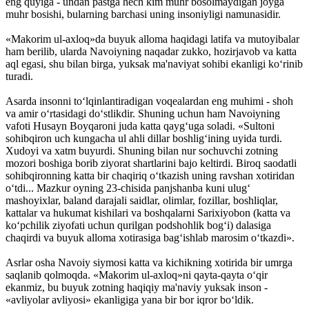
eng quyiga - undan pastga hech kim muhr bosolmaydigan joyga
muhr bosishi, bularning barchasi uning insoniyligi namunasidir.
«Makorim ul-axloq»da buyuk alloma haqidagi latifa va mutoyibalar
ham berilib, ularda Navoiyning naqadar zukko, hozirjavob va katta
aql egasi, shu bilan birga, yuksak ma'naviyat sohibi ekanligi ko‘rinib
turadi.
Asarda insonni to‘lqinlantiradigan voqealardan eng muhimi - shoh
va amir o‘rtasidagi do‘stlikdir. Shuning uchun ham Navoiyning
vafoti Husayn Boyqaroni juda katta qayg‘uga soladi. «Sultoni
sohibqiron uch kungacha ul ahli dillar boshlig‘ining uyida turdi.
Xudoyi va xatm buyurdi. Shuning bilan nur sochuvchi zotning
mozori boshiga borib ziyorat shartlarini bajo keltirdi. Biroq saodatli
sohibqironning katta bir chaqiriq o‘tkazish uning ravshan xotiridan
o‘tdi... Mazkur oyning 23-chisida panjshanba kuni ulug‘
mashoyixlar, baland darajali saidlar, olimlar, fozillar, boshliqlar,
kattalar va hukumat kishilari va bosh­qalarni Sarixiyobon (katta va
ko‘pchilik ziyofati uchun qurilgan podshohlik bog‘i) dalasiga
chaqirdi va buyuk alloma xotirasiga bag‘ishlab marosim o‘tkazdi».
Asrlar osha Navoiy siymosi katta va kichikning xotirida bir umrga
saqlanib qolmoqda. «Makorim ul-axloq»­ni qayta-qayta o‘qir
ekanmiz, bu buyuk zotning haqiqiy ma'naviy yuksak inson -
«avliyolar avliyosi» ekanligiga yana bir bor iqror bo‘ldik.