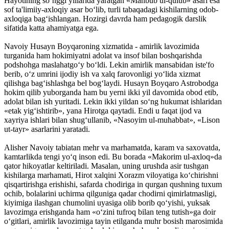
Hayotining so‘nggi yillarida yaratgan «Mahbub ul-qulub» asari esa
sof ta'limiiy-axloqiy asar bo‘lib, turli tabaqadagi kishilarning odob-
axloqiga bag‘ishlangan. Hozirgi davrda ham pedagogik darslik
sifatida katta ahamiyatga ega.
Navoiy Husayn Boyqaroning xizmatida - amirlik lavozimida
turganida ham hokimiyatni adolat va insof bilan boshqarishda
podshohga maslahatgo‘y bo‘ldi. Lekin amirlik mansabidan iste'fo
berib, o‘z umrini ijodiy ish va xalq farovonligi yo‘lida xizmat
qilishga bag‘ishlashga bel bog‘laydi. Husayn Boyqa­ro Astrobodga
hokim qilib yuborganda ham bu yerni ikki yil davomida obod etib,
adolat bilan ish yuritadi. Lekin ikki yildan so‘ng hukumat ishlaridan
«etak yig‘ishtirib», yana Hirotga qaytadi. Endi u faqat ijod va
xayriya ishlari bilan shug‘ullanib, «Nasoyim ul-muhabbat», «Lison
ut-tayr» asarlarini yaratadi.
Alisher Navoiy tabiatan mehr va marhamatda, karam va saxovatda,
kamtarlikda tengi yo‘q inson edi. Bu borada «Makorim ul-axloq»da
qator hikoyatlar keltiriladi. Masalan, uning urushda asir tushgan
kishilarga mar­hamati, Hirot xalqini Xorazm viloyatiga ko‘chirishni
qisqartirishga erishishi, safarda chodiriga in qurgan qushning tuxum
ochib, bolalarini uchirma qilguniga qadar chodirni qimirlatmasligi,
kiyimiga ilashgan chumolini uyasiga olib borib qo‘yishi, yuksak
lavozimga erishganda ham «o‘zini tufroq bilan teng tutish»ga doir
o‘gitlari, amirlik lavozimiga tayin etilganda muhr bosish marosimida