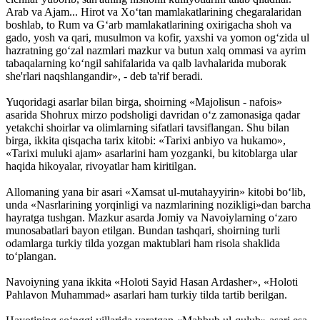
Arab va Ajam... Hirot va Xo‘tan mamlakatlarining chegaralaridan
boshlab, to Rum va G‘arb mamlakatlarining oxirigacha shoh va
gado, yosh va qari, musulmon va kofir, yaxshi va yomon og‘zida ul
hazratning go‘zal nazmlari mazkur va butun xalq ommasi va ayrim
tabaqalarning ko‘ngil sahifalarida va qalb lavhalarida muborak
she'rlari naq­shlangandir», - deb ta'rif beradi.
Yuqoridagi asarlar bilan birga, shoirning «Majolisun - nafois»
asarida Shohrux mirzo podsholigi davridan o‘z zamonasiga qadar
yetakchi shoirlar va olimlarning sifatlari tavsiflangan. Shu bilan
birga, ikkita qisqacha tarix kitobi: «Tarixi anbiyo va hukamo»,
«Tarixi muluki ajam» asarlarini ham yozganki, bu kitoblarga ular
haqida hikoyalar, rivoyatlar ham kiritilgan.
Allomaning yana bir asari «Xamsat ul-mutahayyirin» kitobi bo‘lib,
unda «Nasrlarining yorqinligi va nazmlarining nozikligi»dan barcha
hayratga tushgan. Mazkur asarda Jomiy va Navoiylarning o‘zaro
munosabatlari bayon etilgan. Bundan tashqari, shoirning turli
odamlarga turkiy tilda yozgan maktublari ham risola shaklida
to‘plangan.
Navoiyning yana ikkita «Holoti Sayid Hasan Ardasher», «Holoti
Pahlavon Muhammad» asarlari ham turkiy tilda tartib berilgan.