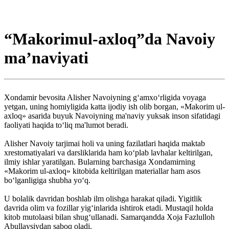
“Makorimul-axloq”da Navoiy
ma’naviyati
Xondamir bevosita Alisher Navoiyning g‘amxo‘rligida voyaga
yetgan, uning homiyligida katta ijodiy ish olib borgan, «Makorim ul-
axloq» asarida buyuk Navoiyning ma'naviy yuksak inson sifatidagi
faoliyati haqida to‘liq ma'lumot beradi.
Alisher Navoiy tarjimai holi va uning fazilatlari haqida maktab
xrestomatiyalari va darsliklarida ham ko‘plab lavhalar keltirilgan,
ilmiy ishlar yaratilgan. Bularning barchasiga Xondamirning
«Makorim ul-axloq» kitobida keltirilgan materiallar ham asos
bo‘lganligiga shubha yo‘q.
U bolalik davridan boshlab ilm olishga harakat qiladi. Yigitlik
davrida olim va fozillar yig‘inlarida ishtirok etadi. Mustaqil holda
kitob mutolaasi bilan shug‘ullanadi. Samar­qandda Xoja Fazlulloh
Abullaysiydan saboq oladi.