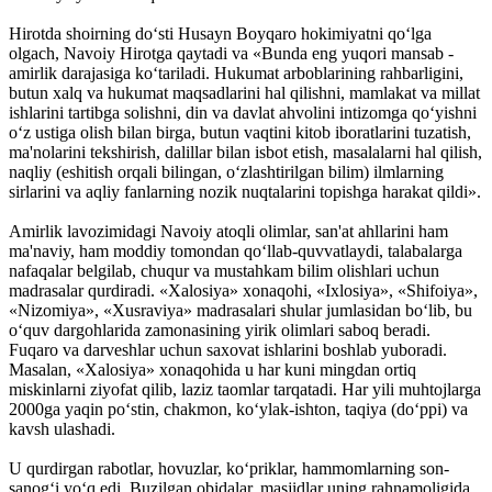
Hirotda shoirning do‘sti Husayn Boyqaro hokimiyatni qo‘lga
olgach, Navoiy Hirotga qaytadi va «Bunda eng yuqori mansab -
amirlik darajasiga ko‘tariladi. Hukumat arboblarining rahbarligini,
butun xalq va hukumat maqsadlarini hal qilishni, mamlakat va millat
ishlarini tartibga solishni, din va davlat ahvolini intizomga qo‘yishni
o‘z ustiga olish bilan birga, butun vaqtini kitob iboratlarini tuzatish,
ma'nolarini tekshirish, dalillar bilan isbot etish, masalalarni hal qilish,
naq­liy (eshitish orqali bilingan, o‘zlashtirilgan bilim) ilmlarning
sirlarini va aqliy fanlarning nozik nuqtalarini topishga harakat qildi».
Amirlik lavozimidagi Navoiy atoqli olimlar, san'at ahllarini ham
ma'naviy, ham moddiy tomondan qo‘llab-quvvatlaydi, talabalarga
nafaqalar belgilab, chuqur va mus­tahkam bilim olishlari uchun
madrasalar qurdiradi. «Xalosiya» xonaqohi, «Ixlosiya», «Shifoiya»,
«Nizomiya», «Xusraviya» madrasalari shular jumlasidan bo‘lib, bu
o‘quv dargohlarida zamonasining yirik olimlari saboq beradi.
Fuqaro va darveshlar uchun saxovat ishlarini boshlab yuboradi.
Masalan, «Xalosiya» xonaqohida u har kuni mingdan ortiq
miskinlarni ziyofat qilib, laziz taomlar tarqatadi. Har yili muhtojlarga
2000ga yaqin po‘stin, chakmon, ko‘ylak-ishton, taqiya (do‘ppi) va
kavsh ulashadi.
U qurdirgan rabotlar, hovuzlar, ko‘priklar, hammomlarning son-
sanog‘i yo‘q edi. Buzilgan obidalar, masjidlar uning rahnamoligida