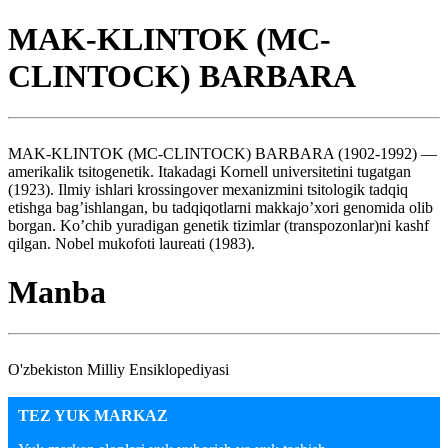
MAK-KLINTOK (MC-
CLINTOCK) BARBARA
MAK-KLINTOK (MC-CLINTOCK) BARBARA (1902-1992) —
amerikalik tsitogenetik. Itakadagi Kornell universitetini tugatgan
(1923). Ilmiy ishlari krossingover mexanizmini tsitologik tadqiq
etishga bag’ishlangan, bu tadqiqotlarni makkajo’xori genomida olib
borgan. Ko’chib yuradigan genetik tizimlar (transpozonlar)ni kashf
qilgan. Nobel mukofoti laureati (1983).
Manba
O'zbekiston Milliy Ensiklopediyasi
TEZ YUK MARKAZ