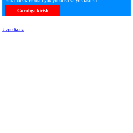
Yuk markaz elonlari yuk yuborish va yuk tashish
Guruhga kirish
Uzpedia.uz