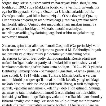
o‘rganishga kirishib, islom tarixi va nazariyasi bilan shug‘ullana
boshlaydi. 1902 yilda Makkaga borib, xo‘ja va mufti unvonlariga
ega bo‘lib qaytadi. So‘ngra Qozon va Ufa shaharlarida bo‘lib,
Ovro‘po madaniyati bilan ham qiziqadi. O‘sha davrdagi Qozon,
Orenburgda chiqadigan arab imlosidagi jurnal va gazetalar bilan
hamkorlik qiladi. Uning qator maqolalari ham mazkur jurnal va
gazetalar chiqa boshlaydi. Maktab, maorif, madaniyat,
ma’rifatparvarlik g‘oyalarining targ‘iboti ushbu maqolalarning
markazida turardi.
Xususan, qrim-tatar allomasi Ismoil Gaspirali (Gasperinskiy) va u
bosh muharrir bo‘lgan «Tarjumon» gazetasi M. Behbudiyni buyuk
ma’rifatchi va o‘zbek milliy jadidchilik yo‘nalishining otasi
darajasiga ko‘tardi. Behbudiy dunyoqarashida Rossiyadagi eng
nufuzli bo‘lgan kadetlar partiyasi a’zolari bilan uchrashuv va ular
harakatnomalarining ta’siri ham katta bo‘lgan. 1912—1913 yillarda
Behbudiy Samarqandda «Samarqand» gazetasi, «Oyna» jurnaliga
asos soladi. U 1914 yilda yana Turkiya, Misrga borib, u yerdan
muhim kitoblar, o‘quv qo‘llanmalarini olib keladi, yangi usuldagi
maktab dasturi ustida ishlashga kirishadi. Biroq, u turli to‘siqlarga
uchrab, «jadidlar rahnamosi», «dahriy» deb e’lon qilinadi. Shunga
qaramay, u tatar mutafakkiri Ismoil Gaspiralining ma’rifatchilik
borasidagi ta’limotini qo‘llab-quvvatlab, o‘z o‘lkasida ham shunday
ishlarni amalga oshirishga kirishadi va ko‘p o‘tmay ma’rifatparvar
sifatida o‘z xalqi hurmatiga sazovor bo‘ladi. U bir qator Sharq va