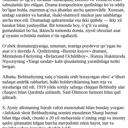
sahnalarida ijro etilgan. Drama kompozitsion qurilishiga ko‘ra oddiy
bo‘lgan holda, mazmun-g‘oya jihatdan ancha qamrovlidir. Xususan,
undagi xarakter va harakat, shakl-shamoyil mazkur janr talablariga
ancha mos edi. Dramadagi qahramonlar esa ikki qutbda — ikki xil
harakat bilan yashaydilar. Bir tomonda boy, o‘g‘li va uning
gumashtalari bo‘lsa, ikkinchi tomonda domla, ziyoli obrazlari asar
g‘oyasini ochishda muhim o‘rin egallaydi.
O‘zbek dramaturgiyasiga, umuman, teatriga poydevor qo‘ygan bu
asar o‘z davrida A. Qodiriyning «Baxtsiz kuyov» dramasi,
Mirmuhsin-Fikriyning «Befarzand Ochildiboy», Hamza Hakimzoda
Niyoziyning «Yangi saodat» kabi qissalarining yaratilishiga turtki
bergan.
Albatta, Behbudiyning xalq o‘rtasida ortib borayotgan obro‘-e’tibori
nafaqat amirlik rahbarlari, balki bolsheviklarning ham reja va
niyatlariga zid edi. 1919 yilda xorijiy safarga chiqqan Behbudiy ular
chaquvi bilan Qarshida ushlanib, Said Olimxon farmoni bilan qatl
qilinadi.
S. Ayniy allomaning fojeali vafoti munosabati bilan bunday yozgan:
«Jafokash shoir Behbudiyning nomini musulmon Sharqi hurmat
bilan tilga oladi, chunki u 20 yil mobaynida o‘zining ongi va insoniy
qadru qimmatini bilgan barcha mavjudotni erkin hayot, nur va