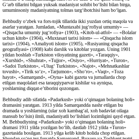
G‘arb tillarini bilgan yuksak madaniyat sohibi bo‘lishi bilan birga,
umuminsoniy madaniyatning tolmas targ‘ibotchisi ham bo‘lgan.
Behbudiy o‘zbek va fors-tojik tillarida ikki yuzdan ortiq maqola va
asarlar yaratgan. Jumladan, «Muntaxabi jug‘rofiyai umumiy» —
«Qisqacha umumiy jug‘rofiya» (1903), «Kitob-ul-atfol» — «Bolalar
uchun kitob» (1904), «Muxtasari tarixi islom» — «Qisqacha islom
tarixi» (1904), «Amaliyoti islom» (1905), «Rusiyaning qisqacha
geografiyasi» (1908) kabi darslik va kitoblar yozgan. Uning 1901
yildan boshlab «Turkiston viloyatining gazeti», «Taraqqiy»,
«Xurshid», «Shuhrat», «Tujjor», «Osiyo», «Hurriyat», «Turon»,
«Sadoi Turkiston», «Ulug‘ Turkiston», «Najot», «Mehnatkashlar
tovushi», «Tirik so‘z», «Tarjumon», «Sho‘ro», «Vaqt», «Toza
hayot», «Samarqand», «Oyna» kabi gazeta va jurnallarda chop
etilgan maqolalari esa taraqqiyparvar kishilar va ayniqsa,
yoshlarning diqqat-e’tiborini qozongan.
Behbudiy adib sifatida «Padarkush» yoki o‘qimagan bolaning holi»
dramasini yaratgan. 1913 yilda Samarqandda nashr etilgan bu
dramada u yoshlarning (ular xoh kambag‘al, xoh badavlat oilaga
mansub bo‘lsin) ilmli, madaniyatli bo‘lishlari lozimligini qayd etgan.
M. Behbudiyning «Padarkush» yoki o‘qimagan bolaning holi»
dramasi 1911 yilda yozilgan bo‘lib, dastlab 1912 yilda «Turon»
gazetasida bosilgan. 1913 yilga kelib kitob holida chop etilgan.
Shundan so‘ng tez fursatda Samarqand, Buxoro va Toshkent teatri