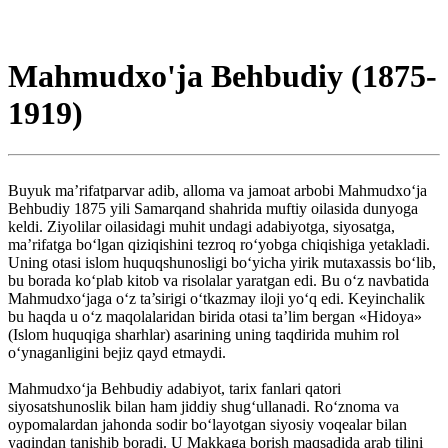
Mahmudxo'ja Behbudiy (1875-
1919)
Buyuk ma’rifatparvar adib, alloma va jamoat arbobi Mahmudxo‘ja
Behbudiy 1875 yili Samarqand shahrida muftiy oilasida dunyoga
keldi. Ziyolilar oilasidagi muhit undagi adabiyotga, siyosatga,
ma’rifatga bo‘lgan qiziqishini tezroq ro‘yobga chiqishiga yetakladi.
Uning otasi islom huquqshunosligi bo‘yicha yirik mutaxassis bo‘lib,
bu borada ko‘plab kitob va risolalar yaratgan edi. Bu o‘z navbatida
Mahmudxo‘jaga o‘z ta’sirigi o‘tkazmay iloji yo‘q edi. Keyinchalik
bu haqda u o‘z maqolalaridan birida otasi ta’lim bergan «Hidoya»
(Islom huquqiga sharhlar) asarining uning taqdirida muhim rol
o‘ynaganligini bejiz qayd etmaydi.
Mahmudxo‘ja Behbudiy adabiyot, tarix fanlari qatori
siyosatshunoslik bilan ham jiddiy shug‘ullanadi. Ro‘znoma va
oypomalardan jahonda sodir bo‘layotgan siyosiy voqealar bilan
yaqindan tanishib boradi. U Makkaga borish maqsadida arab tilini