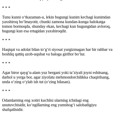
* * *
Tunu kunni o‘tkazaman-u, lekin bugungi kunim kechagi kunimdan
yaxshiroq bo‘lmayotir, chunki zamona kundan-kunga halokatga
tomon bormoqda, shunday ekan, kechagi kun bugungidan avloroq,
bugungi kun esa ertagidan yaxshiroqdir.
* * *
Haqiqat va adolat bilan to‘g‘ri siyosat yurgizmagan har bir rahbar va
boshliq qattiq azob-uqubat va baloga giriftor bo‘lur.
* * *
Agar biror qayg‘u-alam yuz bergani yoki ta’ziyali joyni eshitsang,
darhol u yerga bor, agar ziyofatu mehmondorchilikka chaqirilsang,
unda o‘zing o‘ylab ish tut (o‘zing bilasan).
* * *
Odamlarning eng xotiri kuchlisi ularning ichidagi eng
unutuvchisidir, ko‘ngillarning eng yumshog‘i salobatligiyu
shafqatlisidir.