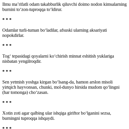
Ilmu ma’rifatli odam takabburlik qiluvchi doimo nodon kimsalarning
burnini to‘zon-tuproqqa to‘ldirur.
* * *
Odamlar turli-tuman bo‘ladilar, afsuski ularning aksariyati
nopokdirlar.
* * *
Tog‘ tepasidagi qoyalarni ko‘chirish minnat eshitish yuklariga
nisbatan yengilroqdir.
* * *
Sen yetmish yoshga kirgan bo‘lsang-da, hamon arslon misoli
yirtqich hayvonsan, chunki, mol-dunyo hirsida mudom qo‘lingni
(har tomonga) cho‘zasan.
* * *
Xotin zoti agar qalbing ular ishqiga giriftor bo‘lganini sezsa,
burningni tuproqqa ishqaydi.
* * *