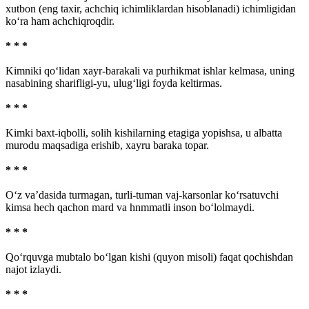
xutbon (eng taxir, achchiq ichimliklardan hisoblanadi) ichimligidan
ko‘ra ham achchiqroqdir.
* * *
Kimniki qo‘lidan xayr-barakali va purhikmat ishlar kelmasa, uning
nasabining sharifligi-yu, ulug‘ligi foyda keltirmas.
* * *
Kimki baxt-iqbolli, solih kishilarning etagiga yopishsa, u albatta
murodu maqsadiga erishib, xayru baraka topar.
* * *
O‘z va’dasida turmagan, turli-tuman vaj-karsonlar ko‘rsatuvchi
kimsa hech qachon mard va hnmmatli inson bo‘lolmaydi.
* * *
Qo‘rquvga mubtalo bo‘lgan kishi (quyon misoli) faqat qochishdan
najot izlaydi.
* * *