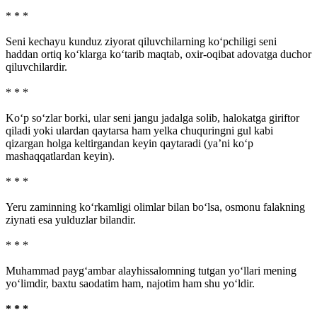
* * *
Seni kechayu kunduz ziyorat qiluvchilarning ko‘pchiligi seni
haddan ortiq ko‘klarga ko‘tarib maqtab, oxir-oqibat adovatga duchor
qiluvchilardir.
* * *
Ko‘p so‘zlar borki, ular seni jangu jadalga solib, halokatga giriftor
qiladi yoki ulardan qaytarsa ham yelka chuquringni gul kabi
qizargan holga keltirgandan keyin qaytaradi (ya’ni ko‘p
mashaqqatlardan keyin).
* * *
Yeru zaminning ko‘rkamligi olimlar bilan bo‘lsa, osmonu falakning
ziynati esa yulduzlar bilandir.
* * *
Muhammad payg‘ambar alayhissalomning tutgan yo‘llari mening
yo‘limdir, baxtu saodatim ham, najotim ham shu yo‘ldir.
* * *