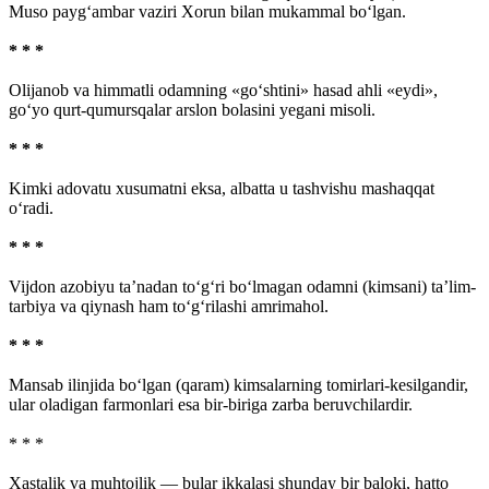
Muso payg‘ambar vaziri Xorun bilan mukammal bo‘lgan.
* * *
Olijanob va himmatli odamning «go‘shtini» hasad ahli «eydi»,
go‘yo qurt-qumursqalar arslon bolasini yegani misoli.
* * *
Kimki adovatu xusumatni eksa, albatta u tashvishu mashaqqat
o‘radi.
* * *
Vijdon azobiyu ta’nadan to‘g‘ri bo‘lmagan odamni (kimsani) ta’lim-
tarbiya va qiynash ham to‘g‘rilashi amrimahol.
* * *
Mansab ilinjida bo‘lgan (qaram) kimsalarning tomirlari-kesilgandir,
ular oladigan farmonlari esa bir-biriga zarba beruvchilardir.
* * *
Xastalik va muhtojlik — bular ikkalasi shunday bir baloki, hatto