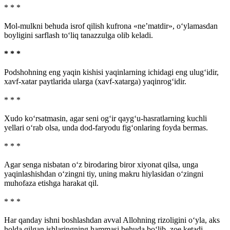
* * *
Mol-mulkni behuda isrof qilish kufrona «ne’matdir», o‘ylamasdan
boyligini sarflash to‘liq tanazzulga olib keladi.
* * *
Podshohning eng yaqin kishisi yaqinlarning ichidagi eng ulug‘idir,
xavf-xatar paytlarida ularga (xavf-xatarga) yaqinrog‘idir.
* * *
Xudo ko‘rsatmasin, agar seni og‘ir qayg‘u-hasratlarning kuchli
yellari o‘rab olsa, unda dod-faryodu fig‘onlaring foyda bermas.
* * *
Agar senga nisbatan o‘z birodaring biror xiyonat qilsa, unga
yaqinlashishdan o‘zingni tiy, uning makru hiylasidan o‘zingni
muhofaza etishga harakat qil.
* * *
Har qanday ishni boshlashdan avval Allohning rizoligini o‘yla, aks
holda qilgan ishlaringning hammasi behuda bo‘lib, zoe ketadi.