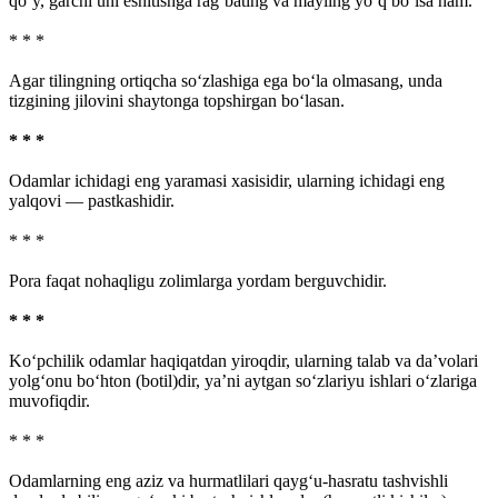
qo‘y, garchi uni eshitishga rag‘bating va mayling yo‘q bo‘lsa ham.
* * *
Agar tilingning ortiqcha so‘zlashiga ega bo‘la olmasang, unda
tizgining jilovini shaytonga topshirgan bo‘lasan.
* * *
Odamlar ichidagi eng yaramasi xasisidir, ularning ichidagi eng
yalqovi — pastkashidir.
* * *
Pora faqat nohaqligu zolimlarga yordam berguvchidir.
* * *
Ko‘pchilik odamlar haqiqatdan yiroqdir, ularning talab va da’volari
yolg‘onu bo‘hton (botil)dir, ya’ni aytgan so‘zlariyu ishlari o‘zlariga
muvofiqdir.
* * *
Odamlarning eng aziz va hurmatlilari qayg‘u-hasratu tashvishli