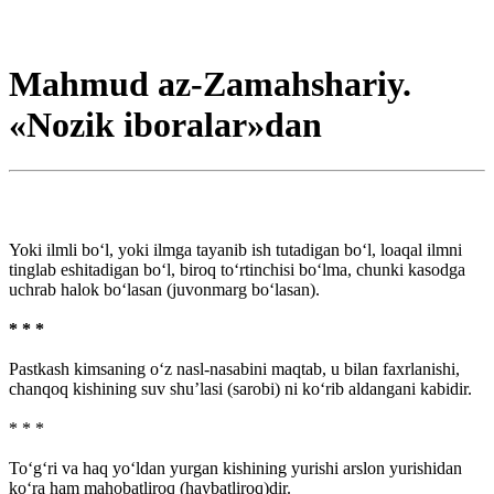
Mahmud az-Zamahshariy.
«Nozik iboralar»dan
Yoki ilmli bo‘l, yoki ilmga tayanib ish tutadigan bo‘l, loaqal ilmni
tinglab eshitadigan bo‘l, biroq to‘rtinchisi bo‘lma, chunki kasodga
uchrab halok bo‘lasan (juvonmarg bo‘lasan).
* * *
Pastkash kimsaning o‘z nasl-nasabini maqtab, u bilan faxrlanishi,
chanqoq kishining suv shu’lasi (sarobi) ni ko‘rib aldangani kabidir.
* * *
To‘g‘ri va haq yo‘ldan yurgan kishining yurishi arslon yurishidan
ko‘ra ham mahobatliroq (haybatliroq)dir.