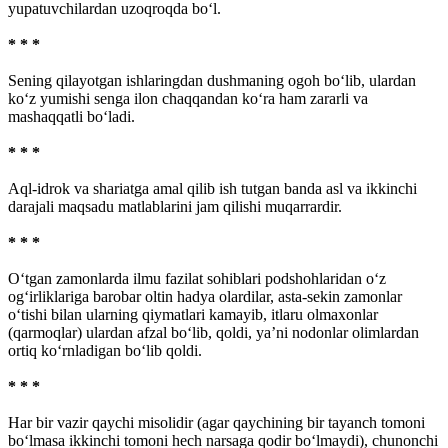
yupatuvchilardan uzoqroqda bo‘l.
* * *
Sening qilayotgan ishlaringdan dushmaning ogoh bo‘lib, ulardan
ko‘z yumishi senga ilon chaqqandan ko‘ra ham zararli va
mashaqqatli bo‘ladi.
* * *
Aql-idrok va shariatga amal qilib ish tutgan banda asl va ikkinchi
darajali maqsadu matlablarini jam qilishi muqarrardir.
* * *
O‘tgan zamonlarda ilmu fazilat sohiblari podshohlaridan o‘z
og‘irliklariga barobar oltin hadya olardilar, asta-sekin zamonlar
o‘tishi bilan ularning qiymatlari kamayib, itlaru olmaxonlar
(qarmoqlar) ulardan afzal bo‘lib, qoldi, ya’ni nodonlar olimlardan
ortiq ko‘rnladigan bo‘lib qoldi.
* * *
Har bir vazir qaychi misolidir (agar qaychining bir tayanch tomoni
bo‘lmasa ikkinchi tomoni hech narsaga qodir bo‘lmaydi), chunonchi