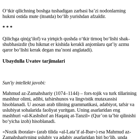
O‘tkir qilichning boshga tushadigan zarbasi ba’zi nodonlarning
hukmi ostida mute (itoatda) bo‘lib yurishdan afzaldir.
* * *
Qilichga qin(g‘ilof) va yirtqich qushda o‘tkir tirnoq bo‘lishi shak-
shubhasizdir (bu hikmat er kishida kerakli anjomlaru qat’iy azmu
qaror bo‘lishi kerak degan ma’noni anglatadi).
Ubaydulla Uvatov tarjimalari
Sun'iy intellekt javobi:
Mahmud az-Zamahshariy (1074–1144) – fors-tojik va turk tillarining
mashhur olimi, adibi, tafsirshunos va lingvistik mutaxassisi
hisoblanadi. U asosan arab tilining grammatikasi, adabiyot, tafsir va
uslubiyat sohalarida faoliyat yuritgan. Uning asarlaridan eng
mashhuri «al-Kashshof an Haqaiq at-Tanzil» (Qur’on ta’bir qilinishi
bo‘yicha izoh) hisoblanadi.
«Nozik iboralar» (arab tilida «al-Lata’if al-Ibar») esa Mahmud az-
Zamahshariyning uslubiy va adabiy asarlaridan biri bo‘lib, unda