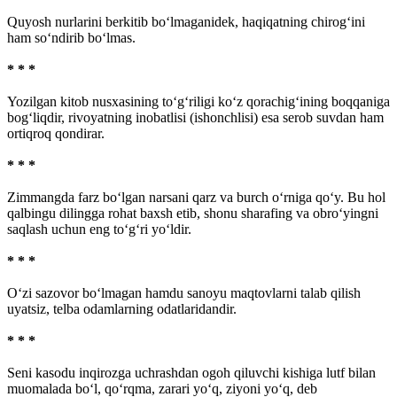
Quyosh nurlarini berkitib bo‘lmaganidek, haqiqatning chirog‘ini
ham so‘ndirib bo‘lmas.
* * *
Yozilgan kitob nusxasining to‘g‘riligi ko‘z qorachig‘ining boqqaniga
bog‘liqdir, rivoyatning inobatlisi (ishonchlisi) esa serob suvdan ham
ortiqroq qondirar.
* * *
Zimmangda farz bo‘lgan narsani qarz va burch o‘rniga qo‘y. Bu hol
qalbingu dilingga rohat baxsh etib, shonu sharafing va obro‘yingni
saqlash uchun eng to‘g‘ri yo‘ldir.
* * *
O‘zi sazovor bo‘lmagan hamdu sanoyu maqtovlarni talab qilish
uyatsiz, telba odamlarning odatlaridandir.
* * *
Seni kasodu inqirozga uchrashdan ogoh qiluvchi kishiga lutf bilan
muomalada bo‘l, qo‘rqma, zarari yo‘q, ziyoni yo‘q, deb