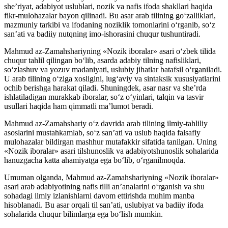
she’riyat, adabiyot uslublari, nozik va nafis ifoda shakllari haqida
fikr-mulohazalar bayon qilinadi. Bu asar arab tilining go‘zalliklari,
mazmuniy tarkibi va ifodaning noziklik tomonlarini o‘rganib, so‘z
san’ati va badiiy nutqning imo-ishorasini chuqur tushuntiradi.
Mahmud az-Zamahshariyning «Nozik iboralar» asari o‘zbek tilida
chuqur tahlil qilingan bo‘lib, asarda adabiy tilning nafisliklari,
so‘zlashuv va yozuv madaniyati, uslubiy jihatlar batafsil o‘rganiladi.
U arab tilining o‘ziga xosligini, lug‘aviy va sintaksik xususiyatlarini
ochib berishga harakat qiladi. Shuningdek, asar nasr va she’rda
ishlatiladigan murakkab iboralar, so‘z o‘yinlari, talqin va tasvir
usullari haqida ham qimmatli ma’lumot beradi.
Mahmud az-Zamahshariy o‘z davrida arab tilining ilmiy-tahliliy
asoslarini mustahkamlab, so‘z san’ati va uslub haqida falsafiy
mulohazalar bildirgan mashhur mutafakkir sifatida tanilgan. Uning
«Nozik iboralar» asari tilshunoslik va adabiyotshunoslik sohalarida
hanuzgacha katta ahamiyatga ega bo‘lib, o‘rganilmoqda.
Umuman olganda, Mahmud az-Zamahshariyning «Nozik iboralar»
asari arab adabiyotining nafis tilli an’analarini o‘rganish va shu
sohadagi ilmiy izlanishlarni davom ettirishda muhim manba
hisoblanadi. Bu asar orqali til san’ati, uslubiyat va badiiy ifoda
sohalarida chuqur bilimlarga ega bo‘lish mumkin.