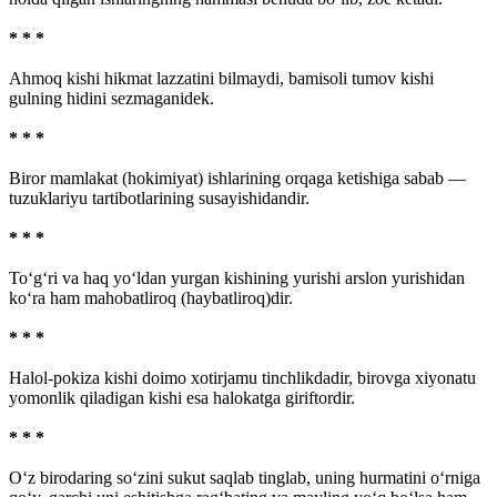
* * *
Ahmoq kishi hikmat lazzatini bilmaydi, bamisoli tumov kishi
gulning hidini sezmaganidek.
* * *
Biror mamlakat (hokimiyat) ishlarining orqaga ketishiga sabab —
tuzuklariyu tartibotlarining susayishidandir.
* * *
To‘g‘ri va haq yo‘ldan yurgan kishining yurishi arslon yurishidan
ko‘ra ham mahobatliroq (haybatliroq)dir.
* * *
Halol-pokiza kishi doimo xotirjamu tinchlikdadir, birovga xiyonatu
yomonlik qiladigan kishi esa halokatga giriftordir.
* * *
O‘z birodaring so‘zini sukut saqlab tinglab, uning hurmatini o‘rniga