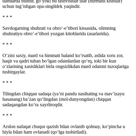
damlarda bilinur, go‘yoki bu tashvishlar ular (hurmatli kishilar)
uchun tug‘ishgan opa-singildek yaqindir.
* * *
Savdogarning shuhrati va obro‘-e’tibori kissasida, olimning
shuhratiyu obro‘-e’tibori yozgan kitoblarida (asarlarida).
* * *
O‘zini saxiy, mard va himmati baland ko‘rsatib, aslida xoru zor,
haqir va qadri tuban bo‘lgan odamlardan qo‘rq, toki bir kun
o‘zlarining xasisliklari birla ongsizlikdan mard odamni tuzoqlariga
tushirgaylar.
* * *
Tilingdan chiqqan sadaqa (ya’ni pandu nasihating va mav’izayu
hasanang) ba’zan qo‘lingdan (mol-dunyongdan) chiqqan
sadaqangdan ko‘ra xayrliroqdir.
* * *
Arslon nafaqat chuqur qazish bilan ovlanib qolmay, ko‘pincha u
hiyla bilan ham ovlanadi (qo‘lga tushiriladi).