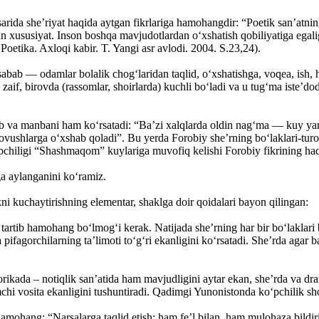
a she’riyat haqida aytgan fikrlariga hamohangdir: “Poetik san’atning 
gan xususiyat. Inson boshqa mavjudotlardan o‘xshatish qobiliyatiga egali
Poetika. Axloqi kabir. T. Yangi asr avlodi. 2004. S.23,24).
sabab — odamlar bolalik chog‘laridan taqlid, o‘xshatishga, voqea, ish, h
zaif, birovda (rassomlar, shoirlarda) kuchli bo‘ladi va u tug‘ma iste’do
 va manbani ham ko‘rsatadi: “Ba’zi xalqlarda oldin nag‘ma — kuy yara
ovushlarga o‘xshab qoladi”. Bu yerda Forobiy she’rning bo‘laklari-turoq
chiligi “Shashmaqom” kuylariga muvofiq kelishi Forobiy fikrining haqiq
a aylanganini ko‘ramiz.
i kuchaytirishning elementar, shaklga doir qoidalari bayon qilingan:
 tartib hamohang bo‘lmog‘i kerak. Natijada she’rning har bir bo‘laklari 
ifagorchilarning ta’limoti to‘g‘ri ekanligini ko‘rsatadi. She’rda agar b
ada – notiqlik san’atida ham mavjudligini aytar ekan, she’rda va dramad
chi vosita ekanligini tushuntiradi. Qadimgi Yunonistonda ko‘pchilik shoir
ang: “Narsalarga taqlid etish: ham fe’l bilan, ham mulohaza bildirish 