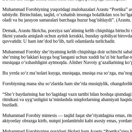
Muhammad Forobiyning yuqoridagi mulohazalari Arastu “Poetika” asarid
tabiiydir. Birinchidan, taqlid, o‘xshatish insonga bolalikdan xos bo‘l
oladi va bu jarayon samaralari barchaga huzur bag‘ishlaydi”. (Arastu. 
Demak, Arastu fikricha, poeziya san’atining kelib chiqishiga birinchi 
fikrni yanada aniqlash uchun aytish kerakki, bunday qobiliyat birovda 
quvvatidir. U ham iste’dod bo‘lib, turli odamlarda turlichadir.
Muhammad Forobiy she’riyatning kelib chiqishiga doir uchinchi sabab
she’rning bo‘laklari kuyga bog‘langani uchun xuddi ba’zi bir harflar-t
musiqaga o‘xshashligini aytmoqda. Alisher Navoiy g‘azallarining ko‘p
Bu yerda so‘z ma’nolari kuyga, musiqaga, musiqa esa so‘zga, ma’nog
Forobiyning mana shu so‘zlarida ham she’rda musiqiylik, ohangdorlikn
“She’r baytlarining har bo‘lagidagi vazn tartibi bilan boshqa qismdagi
ritmikasi va uyg‘unligini ta’minlashda miqdorlarning ahamiyati haqida p
buziladi.
Muhammad Forobiy mimesis — taqlid faqat she’riyatdagina emas, ritorik
aktyorday obrazga kirib, nutqni jonlantirishi kabi asosiy emas, yordam
Muhammad Forobiyning quyidagi fikrlari ham Arastu “Poetika”siga hamoh