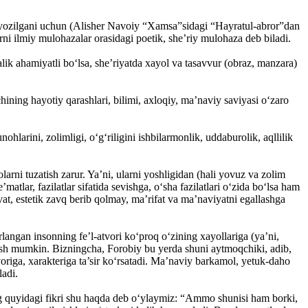
a yozilgani uchun (Alisher Navoiy “Xamsa”sidagi “Hayratul-abror”dan
ni ilmiy mulohazalar orasidagi poetik, she’riy mulohaza deb biladi.
ik ahamiyatli bo‘lsa, she’riyatda xayol va tasavvur (obraz, manzara)
ining hayotiy qarashlari, bilimi, axloqiy, ma’naviy saviyasi o‘zaro
ohlarini, zolimligi, o‘g‘riligini ishbilarmonlik, uddaburolik, aqllilik
arni tuzatish zarur. Ya’ni, ularni yoshligidan (hali yovuz va zolim
atlar, fazilatlar sifatida sevishga, o‘sha fazilatlari o‘zida bo‘lsa ham
vat, estetik zavq berib qolmay, ma’rifat va ma’naviyatni egallashga
angan insonning fe’l-atvori ko‘proq o‘zining xayollariga (ya’ni,
unish mumkin. Bizningcha, Forobiy bu yerda shuni aytmoqchiki, adib,
tvoriga, xarakteriga ta’sir ko‘rsatadi. Ma’naviy barkamol, yetuk-daho
ladi.
ng quyidagi fikri shu haqda deb o‘ylaymiz: “Ammo shunisi ham borki,