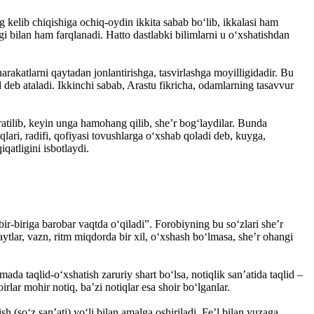
kelib chiqishiga ochiq-oydin ikkita sabab bo‘lib, ikkalasi ham
gi bilan ham farqlanadi. Hatto dastlabki bilimlarni u o‘xshatishdan
arakatlarni qaytadan jonlantirishga, tasvirlashga moyilligidadir. Bu
d deb ataladi. Ikkinchi sabab, Arastu fikricha, odamlarning tasavvur
tilib, keyin unga hamohang qilib, she’r bog‘laydilar. Bunda
lari, radifi, qofiyasi tovushlarga o‘xshab qoladi deb, kuyga,
atligini isbotlaydi.
bir-biriga barobar vaqtda o‘qiladi”. Forobiyning bu so‘zlari she’r
aytlar, vazn, ritm miqdorda bir xil, o‘xshash bo‘lmasa, she’r ohangi
a taqlid-o‘xshatish zaruriy shart bo‘lsa, notiqlik san’atida taqlid –
lar mohir notiq, ba’zi notiqlar esa shoir bo‘lganlar.
(so‘z san’ati) yo‘li bilan amalga oshiriladi. Fe’l bilan yuzaga