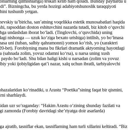
monlarning qilmishlariga) teskari kelib ham qoladi. Bunday paytlarda u
tadi”. Bizningcha, bu yerda hozirgi adabiyotshunoslik taraqqiyoti
shini tushunib yetgan.
evskiy ta’biricha, san’atning voqelikka estetik munosabatlari haqida
hi, rapsoddan doston eshituvchini nazarda tutadi, biz kitob o‘quvchi
ishga undashdan iborat bo‘ladi. (Tinglovchi, o‘quvchida) uning
gi nishonga — uzuk ko‘ziga bexato urishiga) intilish, yo bo‘lmasa
lmasa uni (tuban, salbiy qahramonni) yomon ko‘rish, yo (xarakteri
-20-bet). Forobiyning mana bu fikrlari dramatik aktyorning hayotdagi
lsa (sahnada zolim, yovuz odamni ko‘rsa), u narsa uning xush
paydo bo‘ladi. Shu bilan haligi kishi u narsadan (zolim va yovuz
iy yoki ijobiyligidan qat’i nazar, xalq uchun ibratli, tarbiyalovchi
azalaridan ko‘rinadiki, u Arastu “Poetika”sining faqat bir qismini,
rni sharhlaydi.
idan uzr so‘raganday: “Hakim Arastu o‘zining shunday fazilati va
rgi zamonda (Forobiy davridagi she’riyatga doir asarlarda)
jratib, tasniflar ekan, tasniflarning ham turli xillarini keltiradi. “Biz