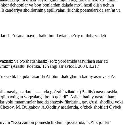
rishkor dehqonlar va bog‘bonlardan dalada mo‘l hosil olish uchun
 Iskandariya shoirlarining epilliyalari (kichik poemalari)da san’at va
‘zlar she’r sanalmaydi, balki bundaylar she’riy mulohaza deb
aznsiz va o‘xshatishlarsiz) so‘z yordamida tasvirlash san’ati
z” (Arastu. Poetika. T. Yangi asr avlodi. 2004. s.21.)
uksaklik haqida” asarida Aflotun dialoglarini badiiy asar va so‘z
ik nasriy asarlarda — juda go‘zal fazilatdir. (Badiiy) nasr orasida
var qilmaydigan voqealarga botib qoladi”. Aslida badiiy nasrda ham
lar yoki muammolar haqida shaxsiy fikrlarini, qayg‘usi, shodligi yoki
.P.Chexov, M. Bulgakov, A.Qodiriy asarlarida, o‘zbek shoirlari Oybek,
vchi “Eski zamon pomeshchiklari” qissalarida, “O‘lik jonlar”