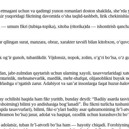
iy etmagani uchun va qadimgi yunon romanlari doston shaklida, she’rd
 yuqoridagi fikrining davomida o‘sha taqlid-tashbeh, lirik chekinishlar
 umum fikri (tubiqa-topika), xitoba (ritorika)da — ishontirish qanchal
qilingan surat, manzara, obraz, xarakter tavsifi bilan kitobxon, o‘quvch
og‘ir gunoh, tubanlikdir. Vijdonsiz, nopok, zolim, o‘g‘ri bo‘lsa, o‘z gun
an, jabr-zulmdan qaytarish uchun ularning xayoli, tasavvurlaridagi xatol
tarinlik, mehnatsevarlik, mardlik, mehr-shafqat, olijanoblikni buyuk ne’m
drlashga o‘rgatish zarur. Adabiyot va san’at insonlarga faqat huzur-halo
chilishi haqida ham fikr yuritib, bunday deydi: “Badiiy asarda tasvirl
, shoirning) bilimi yo andishasiga bog‘lanadi”. Bu fikrni turlicha tush
aqida tasavvurlari), bilimi, fikr-o‘ylari badiiy asar qahramonining fe’l-a
ahramon bo‘lsa) jasur, adolat va haqiqat, ozodlik uchun kurashuvchi bo‘
 adolatsiz, tuban fe’l-atvorli bo‘lsa ham — hayotiy chiqadi. Forobiyni