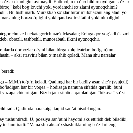
 so‘zlar ekanligini aytmaydi. Ehtimol, u ma’no bildirmaydigan so‘zlar
”, “biroq” kabi bog‘lovchi yoki yordamchi so‘zlarni aytmoqchimi?
adi”. Bu tushunarli. Murakkab so‘zlar biror mulohazani anglatadi yo
narsaning bor-yo‘qligini yoki qandaydir sifatini yoki nimaligini
– kategorichnыe i nekategorichnыe). Masalan; Ertaga qor yog‘adi (Jazmli
 deb, obrazli, tashbehli, munosabatli fikrni aytmoqchi).
larda dorbozlar o‘yini bilan birga xalq teatrlari bo‘lgan) uni
ashi – aksi (tasviri) bilan o‘rnashib qoladi. Mana shu narsalar
 beradi:
 – M.M.) to‘g‘ri keladi. Qadimgi har bir badiiy asar, she’r (syujetli)
o‘ladigan har bir voqea – hodisaga namuna sifatida qaralib, buni
t yuzaga chiqarilgan. Bizda janr sifatida qaraladigan “hikoya” so‘zi
bildiradi. Qadimda harakatga taqlid san’at hisoblangan.
tushuntiradi. U, poeziya san’atini hayotni aks ettirish deb biladiki,
ay tushuntiradi: “Mana shu aks-o‘xshashliklarning ba’zilari eng