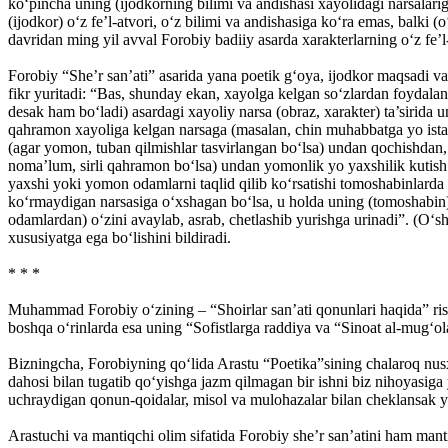
ko‘pincha uning (ijodkorning bilimi va andishasi xayolidagi narsalarig
(ijodkor) o‘z fe’l-atvori, o‘z bilimi va andishasiga ko‘ra emas, balki
davridan ming yil avval Forobiy badiiy asarda xarakterlarning o‘z fe’l-
Forobiy “She’r san’ati” asarida yana poetik g‘oya, ijodkor maqsadi va
fikr yuritadi: “Bas, shunday ekan, xayolga kelgan so‘zlardan foydala
desak ham bo‘ladi) asardagi xayoliy narsa (obraz, xarakter) ta’sirida 
qahramon xayoliga kelgan narsaga (masalan, chin muhabbatga yo istag
(agar yomon, tuban qilmishlar tasvirlangan bo‘lsa) undan qochishdan, 
noma’lum, sirli qahramon bo‘lsa) undan yomonlik yo yaxshilik kutish k
yaxshi yoki yomon odamlarni taqlid qilib ko‘rsatishi tomoshabinlarda 
ko‘rmaydigan narsasiga o‘xshagan bo‘lsa, u holda uning (tomoshabin) 
odamlardan) o‘zini avaylab, asrab, chetlashib yurishga urinadi”. (O‘sha
xususiyatga ega bo‘lishini bildiradi.
* * *
Muhammad Forobiy o‘zining – “Shoirlar san’ati qonunlari haqida” risol
boshqa o‘rinlarda esa uning “Sofistlarga raddiya va “Sinoat al-mug‘olat
Bizningcha, Forobiyning qo‘lida Arastu “Poetika”sining chalaroq nus
dahosi bilan tugatib qo‘yishga jazm qilmagan bir ishni biz nihoyasiga
uchraydigan qonun-qoidalar, misol va mulohazalar bilan cheklansak ya
Arastuchi va mantiqchi olim sifatida Forobiy she’r san’atini ham mantiq 