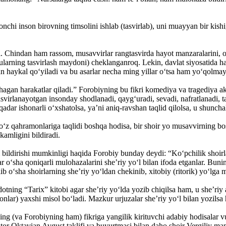
onchi inson birovning timsolini ishlab (tasvirlab), uni muayyan bir kishi
. Chindan ham rassom, musavvirlar rangtasvirda hayot manzaralarini, odam
n ularning tasvirlash maydoni) cheklanganroq. Lekin, davlat siyosatida
n haykal qo‘yiladi va bu asarlar necha ming yillar o‘tsa ham yo‘qolmay
agan harakatlar qiladi.” Forobiyning bu fikri komediya va tragediya ak
svirlanayotgan insonday shodlanadi, qayg‘uradi, sevadi, nafratlanadi,
ar ishonarli o‘xshatolsa, ya’ni aniq-ravshan taqlid qilolsa, u shunchal
 o‘z qahramonlariga taqlidi boshqa hodisa, bir shoir yo musavvirning bo
kamligini bildiradi.
ni bildirishi mumkinligi haqida Forobiy bunday deydi: “Ko‘pchilik shoir
ar o‘sha qoniqarli mulohazalarini she’riy yo‘l bilan ifoda etganlar. Buni
lib o‘sha shoirlarning she’riy yo‘ldan chekinib, xitobiy (ritorik) yo‘lga m
tning “Tarix” kitobi agar she’riy yo‘lda yozib chiqilsa ham, u she’riy
tonlar) yaxshi misol bo‘ladi. Mazkur urjuzalar she’riy yo‘l bilan yozilsa 
g (va Forobiyning ham) fikriga yangilik kirituvchi adabiy hodisalar vuj
tor Oktavian Avgust taklifi va buyurtmasi bilan daho shoir Vergiliy mam