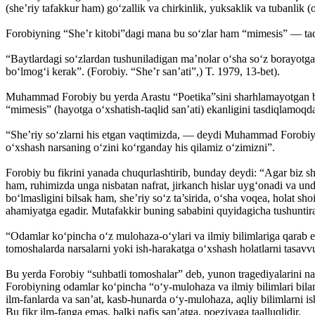
(she’riy tafakkur ham) go‘zallik va chirkinlik, yuksaklik va tubanlik (o
Forobiyning “She’r kitobi”dagi mana bu so‘zlar ham “mimesis” — taql
“Baytlardagi so‘zlardan tushuniladigan ma’nolar o‘sha so‘z borayotg
bo‘lmog‘i kerak”. (Forobiy. “She’r san’ati”,) T. 1979, 13-bet).
Muhammad Forobiy bu yerda Arastu “Poetika”sini sharhlamayotgan bo‘l
“mimesis” (hayotga o‘xshatish-taqlid san’ati) ekanligini tasdiqlamoqd
“She’riy so‘zlarni his etgan vaqtimizda, — deydi Muhammad Forobiy “I
o‘xshash narsaning o‘zini ko‘rganday his qilamiz o‘zimizni”.
Forobiy bu fikrini yanada chuqurlashtirib, bunday deydi: “Agar biz sh
ham, ruhimizda unga nisbatan nafrat, jirkanch hislar uyg‘onadi va un
bo‘lmasligini bilsak ham, she’riy so‘z ta’sirida, o‘sha voqea, holat s
ahamiyatga egadir. Mutafakkir buning sababini quyidagicha tushuntira
“Odamlar ko‘pincha o‘z mulohaza-o‘ylari va ilmiy bilimlariga qarab ema
tomoshalarda narsalarni yoki ish-harakatga o‘xshash holatlarni tasavvu
Bu yerda Forobiy “suhbatli tomoshalar” deb, yunon tragediyalarini naz
Forobiyning odamlar ko‘pincha “o‘y-mulohaza va ilmiy bilimlari bilan e
ilm-fanlarda va san’at, kasb-hunarda o‘y-mulohaza, aqliy bilimlarni ish
Bu fikr ilm-fanga emas, balki nafis san’atga, poeziyaga taalluqlidir.