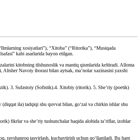
lmlarning xosiyatlari”), “Xitoba” (“Ritorika”), “Musiqada
lsafasi” kabi asarlarida bayon etilgan.
larini kitobning tilshunoslik va mantiq qismlarida keltiradi. Alloma
ni, Alisher Navoiy iborasi bilan aytsak, ma’nolar xazinasini yaxshi
ik). 3. Sufastoiy (Sofistik).4. Xitobiy (ritorik). 5. She’riy (poetik)
 (diqqat ila) tadqiqi shu quvvat bilan, go‘zal va chirkin ishlar shu
orik) fikrlar va she’riy tushunchalar haqida alohida ta’riflar, izohlar
roq, ravshanroq tasvirlash, kuchaytirish uchun qo‘llaniladi. Bu ham