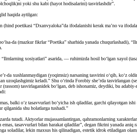
lchoqlik)ni yoki shu kabi (hayot hodisalarini) tasvirlashdir”.
id haqida aytilgan:
an (hind poetikasi “Dxanvyaloka”da ifodalanishi kerak ma’no va ifoda
sa-da (mazkur fikrlar “Poetika” sharhida yanada chuqurlashadi), “Ilml
a.
lmlarning xosiyatlari” asarida, — ruhimizda hosil bo‘lgan xayol (tasav
e’r-da xushlanmaydigan (yoqimsiz) narsaning tasvirini o‘qib, ko‘z oldimi
dan uzoqlashgimiz keladi.” Shu o‘rinda Forobiy she’rda tasvirlangan (s
hoir (rassom) tasvirlaganidek bo‘lgan, deb ishonamiz, deydiki, bu adabiy
di:
s, balki o‘z tasavvurlari bo‘yicha ish qiladilar, garchi qilayotgan ish
r qilganida shu holatlarga tushadi.”
arda tutadi. Aktyorlar mujassamlantirgan, qahramonlarning xarakterlari
mas, tasavvurlari bilan harakat qiladilar”, degan fikrini yanada aniq r
ga soladilar, lekin maxsus his qilinadigan, estetik idrok etiladigan ola