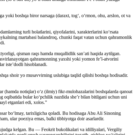
ga yoki boshqa biror narsaga (daraxt, tog‘, o‘rmon, ohu, arslon, ot va
larning turli holatlarini, qiyofalarini, xarakterlarini ko‘rsata
 haykalning martabasi balandroq, chunki faqat vatan uchun qahramonlik
di.
tyorligi, qisman raqs hamda muqallidlik san’ati haqida aytilgan.
 tasvirlanayotgan qahramonning yaxshi yoki yomon fe’l-atvorini
ar iste’dodli hisoblanadi.
shqa shoir yo musavvirning uslubiga taqlid qilishi boshqa hodisadir.
lar (hamda notiqlar) o‘z (ilmiy) fikr-mulohazalarini boshqalarda qanoat
ng oqibatida bular ko‘pchilik nazdida she’r bilan bitilgani uchun uni
ayl etganlari edi, xolos.”
 asar bo‘lmay, tarixligicha qoladi. Bu hodisaga Abu Ali Sinoning
ham, ular poeziya emas, balki tibbiyotga doir asarlardir.
udga kelgan. Bu — Feokrit bukolikalari va idilliyalari, Vergiliy
lakatda qonli urush vayrongarchiligini tugatib, qishloq xo‘jaligini