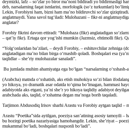
deymizki, lafz – so‘zlar yo biror ma’noni bildiradi yo bildirmasligi
deb, narsalarning faqat ismlarini, morfologik (so‘z turkumlari) bo‘lim
Lekin, Forobiyni ham, bizni ham ma’no bildiruvchi so‘zlar qiziqtirad
anglatmaydi. Yana savol tug‘iladi: Mulohazani – fikr-ni anglatmaydiga
anglatar?
Forobiy fikrini davom ettiradi: “Mulohaza (fikr) anglatadigan so‘zlarn
– qat’iy fikr). Ertaga qor yog‘ishi mumkin (Jazmsiz, ehtimolli fikr). Q
“Yolg‘onlaridan ba’zilari, – deydi Forobiy, – eshituvchilar zehniga (d
anglatadigan ma’no bilan birga o‘rnashib qoladi. Boshqalari esa (ya’ni
taqlidlar – she’riy mulohazalar sanaladi”.
Bu jumlada muhim ahamiyatga ega bo‘lgan “narsalarning o‘xshash-aks
(Arabcha) matnda o‘xshatish, aks etish muhokiya so‘zi bilan ifodalangan
yo hikoya, yo dramatik asar odatda to‘qima bo‘lmagan, hammasi hayot
adabiyotda aks etgani, ya’ni she’r yo hikoya taqlidiy adabiyot deyilga
arabchada aks, taqlid, o‘xshatma degan ma’noga borib taqaladi.
Tarjimon Abdusodiq Irisov sharhi Arastu va Forobiy aytgan taqlid – mi
Arastu “Poetika”sida aytilgan, poeziya san’atining asosiy tamoyili – h
bu hozirgi poetika nazariyasiga hamohangdir. Lekin, she’riyat – poeziy
mukammal bo‘ladi, boshqalari nuqsonli bo‘ladi”.