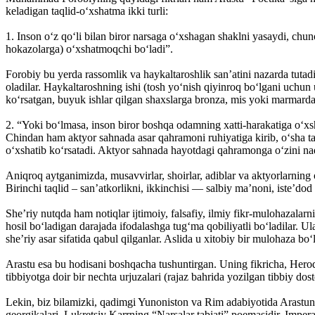
keladigan taqlid-o‘xshatma ikki turli:
1. Inson o‘z qo‘li bilan biror narsaga o‘xshagan shaklni yasaydi, chun
hokazolarga) o‘xshatmoqchi bo‘ladi”.
Forobiy bu yerda rassomlik va haykaltaroshlik san’atini nazarda tutadi
oladilar. Haykaltaroshning ishi (tosh yo‘nish qiyinroq bo‘lgani uchu
ko‘rsatgan, buyuk ishlar qilgan shaxslarga bronza, mis yoki marmarda
2. “Yoki bo‘lmasa, inson biror boshqa odamning xatti-harakatiga o‘xsh
Chindan ham aktyor sahnada asar qahramoni ruhiyatiga kirib, o‘sha ta
o‘xshatib ko‘rsatadi. Aktyor sahnada hayotdagi qahramonga o‘zini naqad
Aniqroq aytganimizda, musavvirlar, shoirlar, adiblar va aktyorlarning
Birinchi taqlid – san’atkorlikni, ikkinchisi — salbiy ma’noni, iste’dod 
She’riy nutqda ham notiqlar ijtimoiy, falsafiy, ilmiy fikr-mulohazalar
hosil bo‘ladigan darajada ifodalashga tug‘ma qobiliyatli bo‘ladilar. Ul
she’riy asar sifatida qabul qilganlar. Aslida u xitobiy bir mulohaza bo‘
Arastu esa bu hodisani boshqacha tushuntirgan. Uning fikricha, Herodo
tibbiyotga doir bir nechta urjuzalari (rajaz bahrida yozilgan tibbiy dos
Lekin, biz bilamizki, qadimgi Yunoniston va Rim adabiyotida Arastunin
georgikalari, Lukretsiy Karrning “Narsalar tabiati” poemasidir. Impera