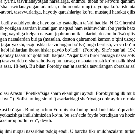
a (ya’ni, tasvirlanayotgan narsalarga, ehtimol, tuban fe’l-atvorli qahra
 (o‘sha tasvirlanayotgan odamlar, qahramonlarning) xayoliga ko‘ra ish tu
atvori, tasavvurlariga, hayotiy qarashlariga ko‘ra, mustaqil harakat qili
 badiiy adabiyotning hayotga ko‘rsatadigan ta’siri haqida, N.G.Chernish
nib yozilgan asardan kuzatilgan maqsad ham eshituvchini (bu yerda baxs
uning xayoliga kelgan narsani (qahramonlik ishlarini, doston bo‘lsa) qil
an narsalardan biriga (masalan, doston qahramoni kamon o‘qini uzoqda
(agar yaxshi, ezgu ishlar tasvirlangan bo‘lsa) unga berilish, va yo bo‘
abi ishlardan iborat hislar paydo bo‘ladi”. (Forobiy. She’r san’ati. 19
qanday taassurot qoldirishi haqida: “Agar kishi biror narsaga nazar so
tasavvurida o‘sha zahotiyoq bu narsaga nisbatan xush ko‘rmaslik hissi 
 asar, 18-bet). Bu bilan Forobiy san’at asarida tasvirlangan obrazlar salb
asi Arastu “Poetika”siga sharh ekanligini aytadi. Forobiyning ilk muloh
ayn” (“Sofistlarning sirlari”) asarlaridagi she’riyatga doir ayrim o‘rinla
xasi bo‘lgan. Buning uchun Forobiy risolaning boshlanishida o‘quvchis
 yetkazishga intilishimizdan ko‘ra, bu san’atda foyda beradigan va hozi
xshiroq bo‘lur edi”, deydi.
ilmi nuqtai nazaridan tadqiq etadi. U barcha fikr-mulohazalarni turlarga a