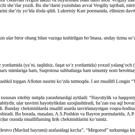
i she’rlar yozdi. Bu she’rlarni yozishdan avval Vergiliy tajribali, mi
arini she’riy yo‘lda ifoda qildi. Lukretsiy Karr poemasida, ellinizm davri
ekin ular biror ohang bilan vaznga tushirilgan bo‘lmasa, unday tizma so
 yordamida (ya’ni, taqlidsiz, faqat so‘z yordamida) yoxud yalang‘och (v
enarx mimlariga ham, Suqrotona suhbatlarga ham umumiy nom berolmaymi
ashkil topgan Aflotun nasrini ko‘zda tutmoqda. I asr muallifi Longin “Y
xususan xitobiy nutqda yarashmasligi aytiladi: “Hayotiylik va haqqoniyl
otabiiydir, ular tasvirni hayotiylikdan uzoqlashtiradi, ba’zan esa aql bo
ydi. Bunday chekinishlarda muallif asarda tasvirlanayotgan voqea-hodisa
ini oshiradi. Bu borada, masalan, A.S.Pushkin va Bayron poemalarida, A
)lar orasida mualliflarning lirik chekinishlarini ko‘ramiz.
estvo (Mavlud bayrami) arafasidagi kecha”, “Mirgorod” turkumiga kiru