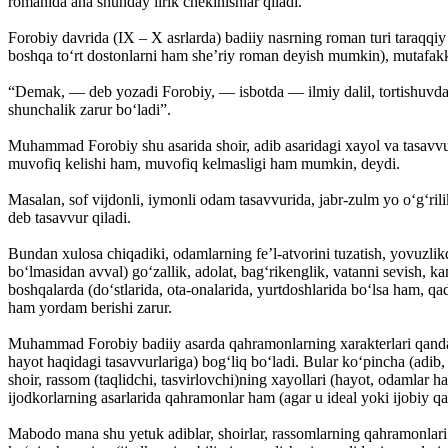
romanida ana shunday lirik chekinishlar qiladi.
Forobiy davrida (IX – X asrlarda) badiiy nasrning roman turi taraqq
boshqa to‘rt dostonlarni ham she’riy roman deyish mumkin), mutafakkir
“Demak, — deb yozadi Forobiy, — isbotda — ilmiy dalil, tortishuvda —
shunchalik zarur bo‘ladi”.
Muhammad Forobiy shu asarida shoir, adib asaridagi xayol va tasavvur 
muvofiq kelishi ham, muvofiq kelmasligi ham mumkin, deydi.
Masalan, sof vijdonli, iymonli odam tasavvurida, jabr-zulm yo o‘g‘rilik 
deb tasavvur qiladi.
Bundan xulosa chiqadiki, odamlarning fe’l-atvorini tuzatish, yovuzlikd
bo‘lmasidan avval) go‘zallik, adolat, bag‘rikenglik, vatanni sevish, kam
boshqalarda (do‘stlarida, ota-onalarida, yurtdoshlarida bo‘lsa ham, qa
ham yordam berishi zarur.
Muhammad Forobiy badiiy asarda qahramonlarning xarakterlari qanday o
hayot haqidagi tasavvurlariga) bog‘liq bo‘ladi. Bular ko‘pincha (adib
shoir, rassom (taqlidchi, tasvirlovchi)ning xayollari (hayot, odamlar h
ijodkorlarning asarlarida qahramonlar ham (agar u ideal yoki ijobiy q
Mabodo mana shu yetuk adiblar, shoirlar, rassomlarning qahramonlari