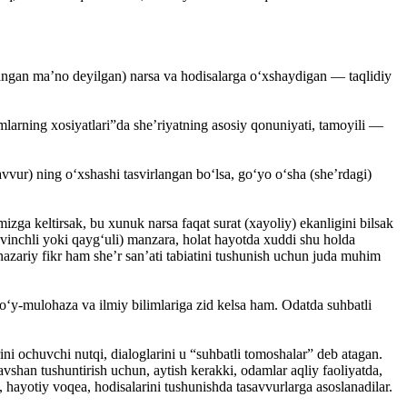
langan ma’no deyilgan) narsa va hodisalarga o‘xshaydigan — taqlidiy
arning xosiyatlari”da she’riyatning asosiy qonuniyati, tamoyili —
vur) ning o‘xshashi tasvirlangan bo‘lsa, go‘yo o‘sha (she’rdagi)
zga keltirsak, bu xunuk narsa faqat surat (xayoliy) ekanligini bilsak
evinchli yoki qayg‘uli) manzara, holat hayotda xuddi shu holda
-nazariy fikr ham she’r san’ati tabiatini tushunish uchun juda muhim
i o‘y-mulohaza va ilmiy bilimlariga zid kelsa ham. Odatda suhbatli
ni ochuvchi nutqi, dialoglarini u “suhbatli tomoshalar” deb atagan.
avshan tushuntirish uchun, aytish kerakki, odamlar aqliy faoliyatda,
m, hayotiy voqea, hodisalarini tushunishda tasavvurlarga asoslanadilar.