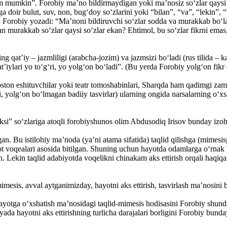
 ham mumkin”. Forobiy ma’no bildirmaydigan yoki ma’nosiz so‘zlar qaysi
iga doir bulut, suv, non, bug‘doy so‘zlarini yoki “bilan”, “va”, “lekin
i. Forobiy yozadi: “Ma’noni bildiruvchi so‘zlar sodda va murakkab bo‘l
n murakkab so‘zlar qaysi so‘zlar ekan? Ehtimol, bu so‘zlar fikrni emas, 
ing qat’iy – jazmliligi (arabcha-jozim) va jazmsizi bo‘ladi (rus tilida 
at’iylari yo to‘g‘ri, yo yolg‘on bo‘ladi”. (Bu yerda Forobiy yolg‘on fikr
oston eshituvchilar yoki teatr tomoshabinlari, Sharqda ham qadimgi zamon
, yolg‘on bo‘lmagan badiiy tasvirlar) ularning ongida narsalarning o‘xsh
i” so‘zlariga atoqli forobiyshunos olim Abdusodiq Irisov bunday izoh
. Bu istilohiy ma’noda (ya’ni atama sifatida) taqlid qilishga (mimesisga
 voqealari asosida bitilgan. Shuning uchun hayotda odamlarga o‘rnak b
n. Lekin taqlid adabiyotda voqelikni chinakam aks ettirish orqali haqiqa
mesis, avval aytganimizday, hayotni aks ettirish, tasvirlash ma’nosini 
ayotga o‘xshatish ma’nosidagi taqlid-mimesis hodisasini Forobiy shunday 
ada hayotni aks ettirishning turlicha darajalari borligini Forobiy bund