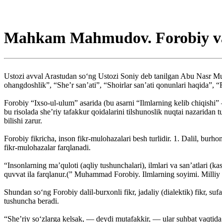
Mahkam Mahmudov. Forobiy va 
Ustozi avval Arastudan so‘ng Ustozi Soniy deb tanilgan Abu Nasr Muh
ohangdoshlik”, “She’r san’ati”, “Shoirlar san’ati qonunlari haqida”, “Fo
Forobiy “Ixso-ul-ulum” asarida (bu asarni “Ilmlarning kelib chiqishi”
bu risolada she’riy tafakkur qoidalarini tilshunoslik nuqtai nazaridan 
bilishi zarur.
Forobiy fikricha, inson fikr-mulohazalari besh turlidir. 1. Dalil, burhonl
fikr-mulohazalar farqlanadi.
“Insonlarning ma’quloti (aqliy tushunchalari), ilmlari va san’atlari (ka
quvvat ila farqlanur.(” Muhammad Forobiy. Ilmlarning soyimi. Milliy 
Shundan so‘ng Forobiy dalil-burxonli fikr, jadaliy (dialektik) fikr, sufas
tushuncha beradi.
“She’riy so‘zlarga kelsak, — deydi mutafakkir, — ular suhbat vaqtida 