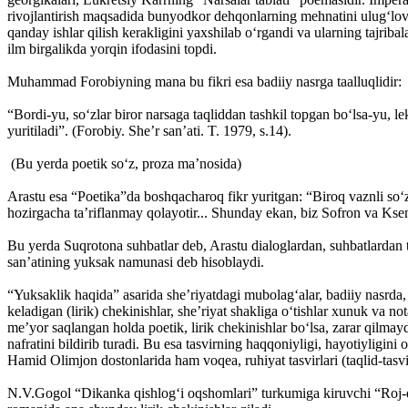
rivojlantirish maqsadida bunyodkor dehqonlarning mehnatini ulug‘lovch
qanday ishlar qilish kerakligini yaxshilab o‘rgandi va ularning tajribal
ilm birgalikda yorqin ifodasini topdi.
Muhammad Forobiyning mana bu fikri esa badiiy nasrga taalluqlidir:
“Bordi-yu, so‘zlar biror narsaga taqliddan tashkil topgan bo‘lsa-yu, l
yuritiladi”. (Forobiy. She’r san’ati. T. 1979, s.14).
(Bu yerda poetik so‘z, proza ma’nosida)
Arastu esa “Poetika”da boshqacharoq fikr yuritgan: “Biroq vaznli so‘z
hozirgacha ta’riflanmay qolayotir... Shunday ekan, biz Sofron va Ks
Bu yerda Suqrotona suhbatlar deb, Arastu dialoglardan, suhbatlardan t
san’atining yuksak namunasi deb hisoblaydi.
“Yuksaklik haqida” asarida she’riyatdagi mubolag‘alar, badiiy nasrda, 
keladigan (lirik) chekinishlar, she’riyat shakliga o‘tishlar xunuk va n
me’yor saqlangan holda poetik, lirik chekinishlar bo‘lsa, zarar qilma
nafratini bildirib turadi. Bu esa tasvirning haqqoniyligi, hayotiylig
Hamid Olimjon dostonlarida ham voqea, ruhiyat tasvirlari (taqlid-tasvir
N.V.Gogol “Dikanka qishlog‘i oqshomlari” turkumiga kiruvchi “Roj-d