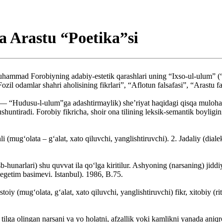
Arastu “Poetika”si
ammad Forobiyning adabiy-estetik qarashlari uning “Ixso-ul-ulum” (“I
zil odamlar shahri aholisining fikrlari”, “Aflotun falsafasi”, “Arastu fa
 — “Hudusu-l-ulum”ga adashtirmaylik) she’riyat haqidagi qisqa mulohaza
tushuntiradi. Forobiy fikricha, shoir ona tilining leksik-semantik boyligi
i (mug‘olata – g‘alat, xato qiluvchi, yanglishtiruvchi). 2. Jadaliy (dialekt
sb-hunarlari) shu quvvat ila qo‘lga kiritilur. Ashyoning (narsaning) jiddiy
egetim basimevi. Istanbul). 1986, B.75.
toiy (mug‘olata, g‘alat, xato qiluvchi, yanglishtiruvchi) fikr, xitobiy (rit
tilga olingan narsani va yo holatni, afzallik yoki kamlikni yanada aniq