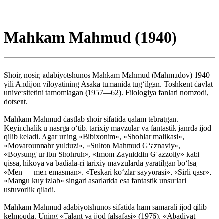
Mahkam Mahmud (1940)
Shoir, nosir, adabiyotshunos Mahkam Mahmud (Mahmudov) 1940
yili Andijon viloyatining Asaka tumanida tug‘ilgan. Toshkent davlat
universitetini tamomlagan (1957—62). Filologiya fanlari nomzodi,
dotsent.
Mahkam Mahmud dastlab shoir sifatida qalam tebratgan.
Keyinchalik u nasrga o‘tib, tarixiy mavzular va fantastik janrda ijod
qilib keladi. Agar uning «Bibixonim», «Shohlar malikasi»,
«Movarounnahr yulduzi», «Sulton Mahmud G‘aznaviy»,
«Boysung‘ur ibn Shohruh», «Imom Zayniddin G‘azzoliy» kabi
qissa, hikoya va badiala-ri tarixiy mavzularda yaratilgan bo‘lsa,
«Men — men emasman», «Teskari ko‘zlar sayyorasi», «Sirli qasr»,
«Mangu kuy izlab» singari asarlarida esa fantastik unsurlari
ustuvorlik qiladi.
Mahkam Mahmud adabiyotshunos sifatida ham samarali ijod qilib
kelmoqda. Uning «Talant va ijod falsafasi» (1976), «Abadiyat