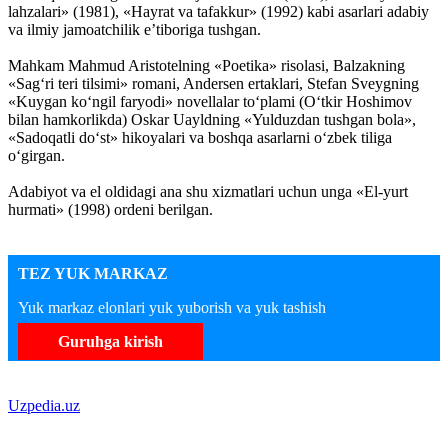
lahzalari» (1981), «Hayrat va tafakkur» (1992) kabi asarlari adabiy
va ilmiy jamoatchilik e’tiboriga tushgan.
Mahkam Mahmud Aristotelning «Poetika» risolasi, Balzakning
«Sag‘ri teri tilsimi» romani, Andersen ertaklari, Stefan Sveygning
«Kuygan ko‘ngil faryodi» novellalar to‘plami (O‘tkir Hoshimov
bilan hamkorlikda) Oskar Uayldning «Yulduzdan tushgan bola»,
«Sadoqatli do‘st» hikoyalari va boshqa asarlarni o‘zbek tiliga
o‘girgan.
Adabiyot va el oldidagi ana shu xizmatlari uchun unga «El-yurt
hurmati» (1998) ordeni berilgan.
TEZ YUK MARKAZ
Yuk markaz elonlari yuk yuborish va yuk tashish
Guruhga kirish
Uzpedia.uz