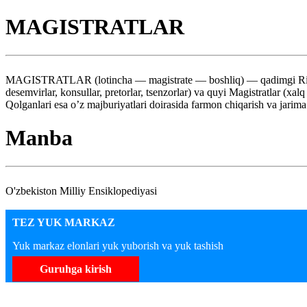
MAGISTRATLAR
MAGISTRATLAR (lotincha — magistrate — boshliq) — qadimgi Rimdagi d
desemvirlar, konsullar, pretorlar, tsenzorlar) va quyi Magistratlar (xal
Qolganlari esa o’z majburiyatlari doirasida farmon chiqarish va jarim
Manba
O'zbekiston Milliy Ensiklopediyasi
TEZ YUK MARKAZ
Yuk markaz elonlari yuk yuborish va yuk tashish
Guruhga kirish