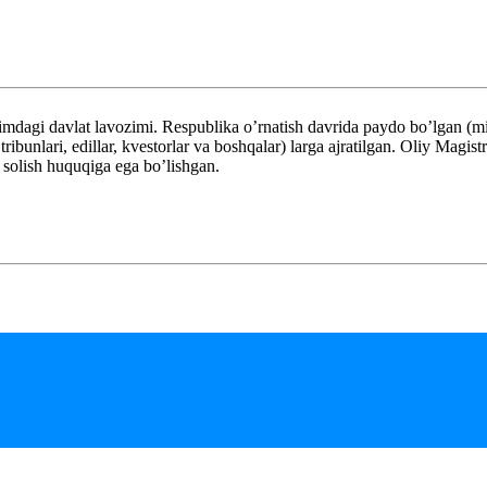
avlat lavozimi. Respublika o’rnatish davrida paydo bo’lgan (milodda
q tribunlari, edillar, kvestorlar va boshqalar) larga ajratilgan. Oliy Mag
a solish huquqiga ega bo’lishgan.