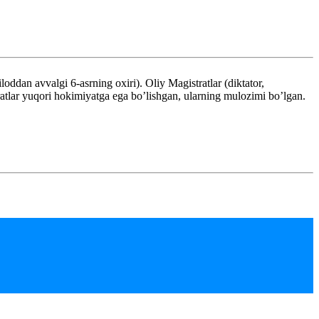
n avvalgi 6-asrning oxiri). Oliy Magistratlar (diktator,
istratlar yuqori hokimiyatga ega bo’lishgan, ularning mulozimi bo’lgan.