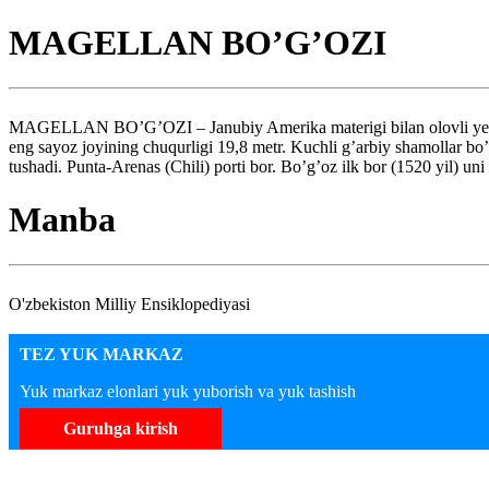
MAGELLAN BO’G’OZI
MAGELLAN BO’G’OZI – Janubiy Amerika materigi bilan olovli yer arxip
eng sayoz joyining chuqurligi 19,8 metr. Kuchli g’arbiy shamollar bo’l
tushadi. Punta-Arenas (Chili) porti bor. Bo’g’oz ilk bor (1520 yil) un
Manba
O'zbekiston Milliy Ensiklopediyasi
TEZ YUK MARKAZ
Yuk markaz elonlari yuk yuborish va yuk tashish
Guruhga kirish