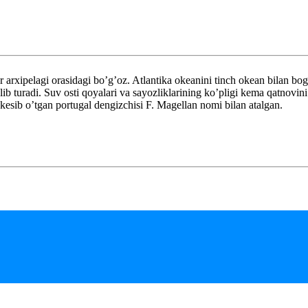
elagi orasidagi bo’g’oz. Atlantika okeanini tinch okean bilan bog’lay
ib turadi. Suv osti qoyalari va sayozliklarining ko’pligi kema qatnovini
i kesib o’tgan portugal dengizchisi F. Magellan nomi bilan atalgan.