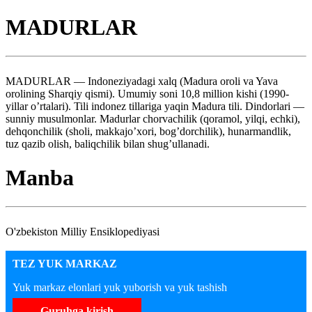
MADURLAR
MADURLAR — Indoneziyadagi xalq (Madura oroli va Yava
orolining Sharqiy qismi). Umumiy soni 10,8 million kishi (1990-
yillar o’rtalari). Tili indonez tillariga yaqin Madura tili. Dindorlari —
sunniy musulmonlar. Madurlar chorvachilik (qoramol, yilqi, echki),
dehqonchilik (sholi, makkajo’xori, bog’dorchilik), hunarmandlik,
tuz qazib olish, baliqchilik bilan shug’ullanadi.
Manba
O'zbekiston Milliy Ensiklopediyasi
TEZ YUK MARKAZ
Yuk markaz elonlari yuk yuborish va yuk tashish
Guruhga kirish