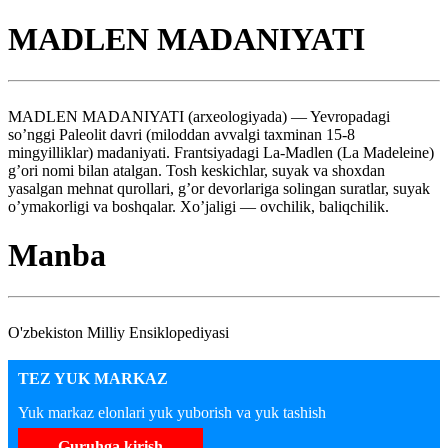
MADLEN MADANIYATI
MADLEN MADANIYATI (arxeologiyada) — Yevropadagi
so’nggi Paleolit davri (miloddan avvalgi taxminan 15-8
mingyilliklar) madaniyati. Frantsiyadagi La-Madlen (La Madeleine)
g’ori nomi bilan atalgan. Tosh keskichlar, suyak va shoxdan
yasalgan mehnat qurollari, g’or devorlariga solingan suratlar, suyak
o’ymakorligi va boshqalar. Xo’jaligi — ovchilik, baliqchilik.
Manba
O'zbekiston Milliy Ensiklopediyasi
TEZ YUK MARKAZ
Yuk markaz elonlari yuk yuborish va yuk tashish
Guruhga kirish