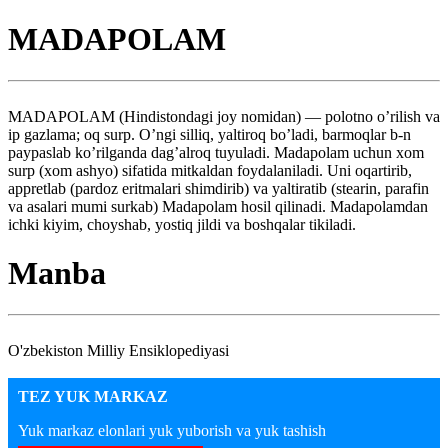
MADAPOLAM
MADAPOLAM (Hindistondagi joy nomidan) — polotno o’rilish va
ip gazlama; oq surp. O’ngi silliq, yaltiroq bo’ladi, barmoqlar b-n
paypaslab ko’rilganda dag’alroq tuyuladi. Madapolam uchun xom
surp (xom ashyo) sifatida mitkaldan foydalaniladi. Uni oqartirib,
appretlab (pardoz eritmalari shimdirib) va yaltiratib (stearin, parafin
va asalari mumi surkab) Madapolam hosil qilinadi. Madapolamdan
ichki kiyim, choyshab, yostiq jildi va boshqalar tikiladi.
Manba
O'zbekiston Milliy Ensiklopediyasi
TEZ YUK MARKAZ
Yuk markaz elonlari yuk yuborish va yuk tashish