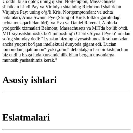
Uoddill bilan qoldi; uning qizlari Nortempton, Massachusets
shtatidan Lindi Pay va Virjiniya shtatining Richmond shahridan
Virjiniya Pay; uning oʻgʻli Kris, Nortgemptondan; va uchta
nabiralari, Anna Swann-Pye (String of Birds folklor guruhidagi
uchta musiqachidan biri), va Eva va Daniel Ravenal. Alohida
yodgorlik xizmatlari Belmont, Massachusets va MITda boʻlib oʻtdi.
MIT siyosatshunoslik boʻlimi boshligʻi Charlz Styuart Pye oʻlimidan
soʻng shunday dedi: "Lyusian bizning siyosatshunoslik sohamizdan
ancha yuqori boʻlgan intellektual dunyoda gigant edi. Lucian
tomonidan „qahramon“ yoki „olim“ deb atalgan har bir kishi uchun
biz endi u bizga juda xursandchilik bilan bergan unvonlarga
munosib yashashimiz kerak."
Asosiy ishlari
Eslatmalari