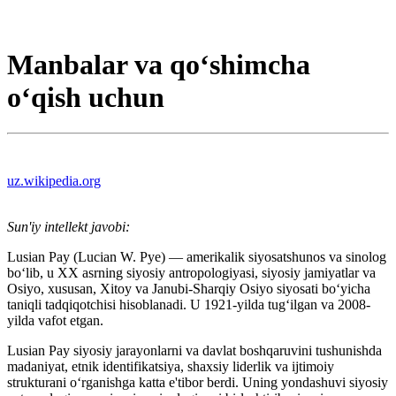
Manbalar va qoʻshimcha
oʻqish uchun
uz.wikipedia.org
Sun'iy intellekt javobi:
Lusian Pay (Lucian W. Pye) — amerikalik siyosatshunos va sinolog
bo‘lib, u XX asrning siyosiy antropologiyasi, siyosiy jamiyatlar va
Osiyo, xususan, Xitoy va Janubi-Sharqiy Osiyo siyosati bo‘yicha
taniqli tadqiqotchisi hisoblanadi. U 1921-yilda tug‘ilgan va 2008-
yilda vafot etgan.
Lusian Pay siyosiy jarayonlarni va davlat boshqaruvini tushunishda
madaniyat, etnik identifikatsiya, shaxsiy liderlik va ijtimoiy
strukturani o‘rganishga katta e'tibor berdi. Uning yondashuvi siyosiy