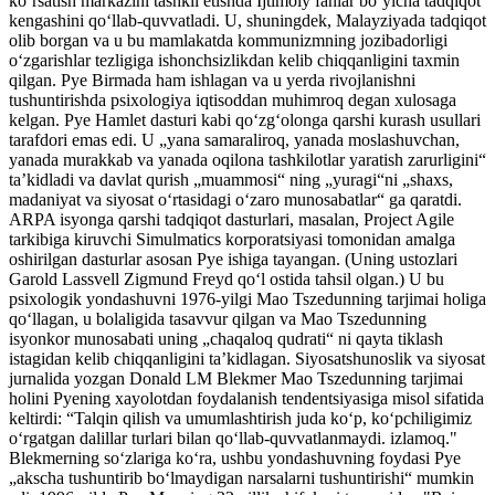
koʻrsatish markazini tashkil etishda Ijtimoiy fanlar boʻyicha tadqiqot
kengashini qoʻllab-quvvatladi. U, shuningdek, Malayziyada tadqiqot
olib borgan va u bu mamlakatda kommunizmning jozibadorligi
oʻzgarishlar tezligiga ishonchsizlikdan kelib chiqqanligini taxmin
qilgan. Pye Birmada ham ishlagan va u yerda rivojlanishni
tushuntirishda psixologiya iqtisoddan muhimroq degan xulosaga
kelgan. Pye Hamlet dasturi kabi qoʻzgʻolonga qarshi kurash usullari
tarafdori emas edi. U „yana samaraliroq, yanada moslashuvchan,
yanada murakkab va yanada oqilona tashkilotlar yaratish zarurligini“
taʼkidladi va davlat qurish „muammosi“ ning „yuragi“ni „shaxs,
madaniyat va siyosat oʻrtasidagi oʻzaro munosabatlar“ ga qaratdi.
ARPA isyonga qarshi tadqiqot dasturlari, masalan, Project Agile
tarkibiga kiruvchi Simulmatics korporatsiyasi tomonidan amalga
oshirilgan dasturlar asosan Pye ishiga tayangan. (Uning ustozlari
Garold Lassvell Zigmund Freyd qoʻl ostida tahsil olgan.) U bu
psixologik yondashuvni 1976-yilgi Mao Tszedunning tarjimai holiga
qoʻllagan, u bolaligida tasavvur qilgan va Mao Tszedunning
isyonkor munosabati uning „chaqaloq qudrati“ ni qayta tiklash
istagidan kelib chiqqanligini taʼkidlagan. Siyosatshunoslik va siyosat
jurnalida yozgan Donald LM Blekmer Mao Tszedunning tarjimai
holini Pyening xayolotdan foydalanish tendentsiyasiga misol sifatida
keltirdi: “Talqin qilish va umumlashtirish juda koʻp, koʻpchiligimiz
oʻrgatgan dalillar turlari bilan qoʻllab-quvvatlanmaydi. izlamoq."
Blekmerning soʻzlariga koʻra, ushbu yondashuvning foydasi Pye
„akscha tushuntirib boʻlmaydigan narsalarni tushuntirishi“ mumkin