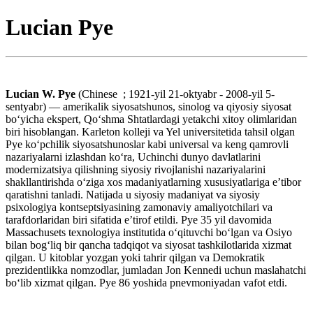
Lucian Pye
Lucian W. Pye
(Chinese ; 1921-yil 21-oktyabr - 2008-yil 5-
sentyabr) — amerikalik siyosatshunos, sinolog va qiyosiy siyosat
boʻyicha ekspert, Qoʻshma Shtatlardagi yetakchi xitoy olimlaridan
biri hisoblangan. Karleton kolleji va Yel universitetida tahsil olgan
Pye koʻpchilik siyosatshunoslar kabi universal va keng qamrovli
nazariyalarni izlashdan koʻra, Uchinchi dunyo davlatlarini
modernizatsiya qilishning siyosiy rivojlanishi nazariyalarini
shakllantirishda oʻziga xos madaniyatlarning xususiyatlariga e’tibor
qaratishni tanladi. Natijada u siyosiy madaniyat va siyosiy
psixologiya kontseptsiyasining zamonaviy amaliyotchilari va
tarafdorlaridan biri sifatida eʼtirof etildi. Pye 35 yil davomida
Massachusets texnologiya institutida oʻqituvchi boʻlgan va Osiyo
bilan bogʻliq bir qancha tadqiqot va siyosat tashkilotlarida xizmat
qilgan. U kitoblar yozgan yoki tahrir qilgan va Demokratik
prezidentlikka nomzodlar, jumladan Jon Kennedi uchun maslahatchi
boʻlib xizmat qilgan. Pye 86 yoshida pnevmoniyadan vafot etdi.