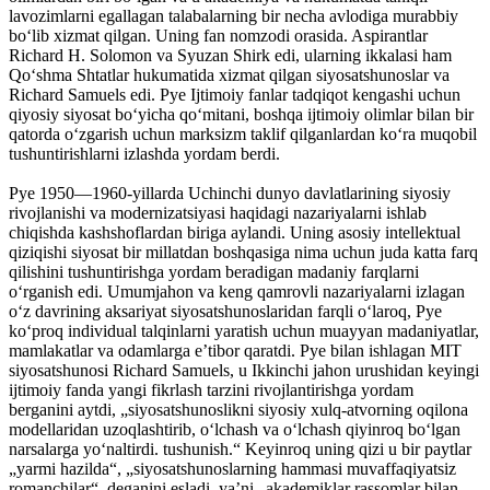
lavozimlarni egallagan talabalarning bir necha avlodiga murabbiy
boʻlib xizmat qilgan. Uning fan nomzodi orasida. Aspirantlar
Richard H. Solomon va Syuzan Shirk edi, ularning ikkalasi ham
Qoʻshma Shtatlar hukumatida xizmat qilgan siyosatshunoslar va
Richard Samuels edi. Pye Ijtimoiy fanlar tadqiqot kengashi uchun
qiyosiy siyosat boʻyicha qoʻmitani, boshqa ijtimoiy olimlar bilan bir
qatorda oʻzgarish uchun marksizm taklif qilganlardan koʻra muqobil
tushuntirishlarni izlashda yordam berdi.
Pye 1950—1960-yillarda Uchinchi dunyo davlatlarining siyosiy
rivojlanishi va modernizatsiyasi haqidagi nazariyalarni ishlab
chiqishda kashshoflardan biriga aylandi. Uning asosiy intellektual
qiziqishi siyosat bir millatdan boshqasiga nima uchun juda katta farq
qilishini tushuntirishga yordam beradigan madaniy farqlarni
oʻrganish edi. Umumjahon va keng qamrovli nazariyalarni izlagan
oʻz davrining aksariyat siyosatshunoslaridan farqli oʻlaroq, Pye
koʻproq individual talqinlarni yaratish uchun muayyan madaniyatlar,
mamlakatlar va odamlarga eʼtibor qaratdi. Pye bilan ishlagan MIT
siyosatshunosi Richard Samuels, u Ikkinchi jahon urushidan keyingi
ijtimoiy fanda yangi fikrlash tarzini rivojlantirishga yordam
berganini aytdi, „siyosatshunoslikni siyosiy xulq-atvorning oqilona
modellaridan uzoqlashtirib, oʻlchash va oʻlchash qiyinroq boʻlgan
narsalarga yoʻnaltirdi. tushunish.“ Keyinroq uning qizi u bir paytlar
„yarmi hazilda“, „siyosatshunoslarning hammasi muvaffaqiyatsiz
romanchilar“, deganini esladi, yaʼni „akademiklar rassomlar bilan