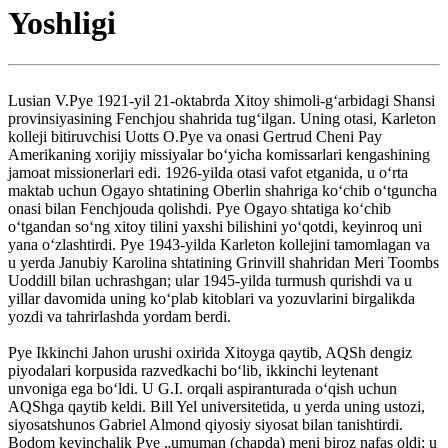
Yoshligi
Lusian V.Pye 1921-yil 21-oktabrda Xitoy shimoli-gʻarbidagi Shansi
provinsiyasining Fenchjou shahrida tugʻilgan. Uning otasi, Karleton
kolleji bitiruvchisi Uotts O.Pye va onasi Gertrud Cheni Pay
Amerikaning xorijiy missiyalar boʻyicha komissarlari kengashining
jamoat missionerlari edi. 1926-yilda otasi vafot etganida, u oʻrta
maktab uchun Ogayo shtatining Oberlin shahriga koʻchib oʻtguncha
onasi bilan Fenchjouda qolishdi. Pye Ogayo shtatiga koʻchib
oʻtgandan soʻng xitoy tilini yaxshi bilishini yoʻqotdi, keyinroq uni
yana oʻzlashtirdi. Pye 1943-yilda Karleton kollejini tamomlagan va
u yerda Janubiy Karolina shtatining Grinvill shahridan Meri Toombs
Uoddill bilan uchrashgan; ular 1945-yilda turmush qurishdi va u
yillar davomida uning koʻplab kitoblari va yozuvlarini birgalikda
yozdi va tahrirlashda yordam berdi.
Pye Ikkinchi Jahon urushi oxirida Xitoyga qaytib, AQSh dengiz
piyodalari korpusida razvedkachi boʻlib, ikkinchi leytenant
unvoniga ega boʻldi. U G.I. orqali aspiranturada oʻqish uchun
AQShga qaytib keldi. Bill Yel universitetida, u yerda uning ustozi,
siyosatshunos Gabriel Almond qiyosiy siyosat bilan tanishtirdi.
Bodom keyinchalik Pye „umuman (chapda) meni biroz nafas oldi; u