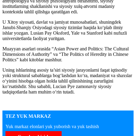
antropologiya va siyosiy psixologiyani birlashtirib, siyosiy
institutlarning shakllanishi va siyosiy xulq-atvorni madaniy
kontekstda tahlil qilishga qaratilgan edi.
U Xitoy siyosati, davlat va jamiyat munosabatlari, shuningdek
Janubi-Sharqiy Osiyodagi siyosiy tizimlar haqida ko‘plab ilmiy
ishlar yozgan. Lusian Pay Oksford, Yale va Stanford kabi nufuzli
universitetlarda faoliyat yuritgan.
Muayyan asarlari orasida “Asian Power and Politics: The Cultural
Dimensions of Authority” va “The Politics of Heredity in Chinese
Politics” kabi kitoblar mashhur.
Uning ishlarining asosiy ta’siri siyosiy jarayonlarni faqat iqtisodiy
yoki struktural sabablarga bog‘lashdan ko‘ra, madaniyat va shaxslar
o‘yinini hisobga olgan holda tahlil qilinishining zarurligini
ko‘rsatishdir. Shu sababli, Lucian Pye zamonaviy siyosiy
tadqiqotlarda ham muhim o‘rin tutadi.
TEZ YUK MARKAZ
Yuk markaz elonlari yuk yuborish va yuk tashish