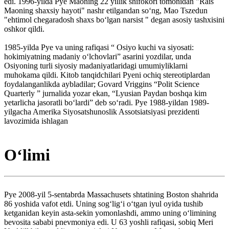
edi. 1996-yilda Pye Maoning 22 yillik shifokori tomonidan "Rais
Maoning shaxsiy hayoti" nashr etilgandan soʻng, Mao Tszedun
"ehtimol chegaradosh shaxs boʻlgan narsist " degan asosiy tashxisini
oshkor qildi.
1985-yilda Pye va uning rafiqasi “ Osiyo kuchi va siyosati:
hokimiyatning madaniy oʻlchovlari” asarini yozdilar, unda
Osiyoning turli siyosiy madaniyatlaridagi umumiyliklarni
muhokama qildi. Kitob tanqidchilari Pyeni ochiq stereotiplardan
foydalanganlikda aybladilar; Govard Vriggins “Polit Science
Quarterly ” jurnalida yozar ekan, “Lyusian Paydan boshqa kim
yetarlicha jasoratli boʻlardi” deb soʻradi. Pye 1988-yildan 1989-
yilgacha Amerika Siyosatshunoslik Assotsiatsiyasi prezidenti
lavozimida ishlagan
Oʻlimi
Pye 2008-yil 5-sentabrda Massachusets shtatining Boston shahrida
86 yoshida vafot etdi. Uning sogʻligʻi oʻtgan iyul oyida tushib
ketganidan keyin asta-sekin yomonlashdi, ammo uning oʻlimining
bevosita sababi pnevmoniya edi. U 63 yoshli rafiqasi, sobiq Meri