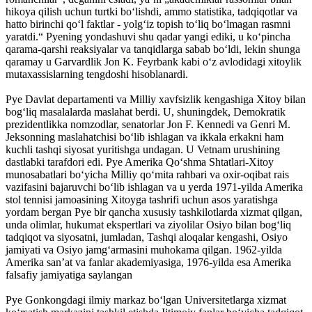
hikoya qilish uchun turtki boʻlishdi, ammo statistika, tadqiqotlar va
hatto birinchi qoʻl faktlar - yolgʻiz topish toʻliq boʻlmagan rasmni
yaratdi.“ Pyening yondashuvi shu qadar yangi ediki, u koʻpincha
qarama-qarshi reaksiyalar va tanqidlarga sabab boʻldi, lekin shunga
qaramay u Garvardlik Jon K. Feyrbank kabi oʻz avlodidagi xitoylik
mutaxassislarning tengdoshi hisoblanardi.
Pye Davlat departamenti va Milliy xavfsizlik kengashiga Xitoy bilan
bogʻliq masalalarda maslahat berdi. U, shuningdek, Demokratik
prezidentlikka nomzodlar, senatorlar Jon F. Kennedi va Genri M.
Jeksonning maslahatchisi boʻlib ishlagan va ikkala erkakni ham
kuchli tashqi siyosat yuritishga undagan. U Vetnam urushining
dastlabki tarafdori edi. Pye Amerika Qoʻshma Shtatlari-Xitoy
munosabatlari boʻyicha Milliy qoʻmita rahbari va oxir-oqibat rais
vazifasini bajaruvchi boʻlib ishlagan va u yerda 1971-yilda Amerika
stol tennisi jamoasining Xitoyga tashrifi uchun asos yaratishga
yordam bergan Pye bir qancha xususiy tashkilotlarda xizmat qilgan,
unda olimlar, hukumat ekspertlari va ziyolilar Osiyo bilan bogʻliq
tadqiqot va siyosatni, jumladan, Tashqi aloqalar kengashi, Osiyo
jamiyati va Osiyo jamgʻarmasini muhokama qilgan. 1962-yilda
Amerika sanʼat va fanlar akademiyasiga, 1976-yilda esa Amerika
falsafiy jamiyatiga saylangan
Pye Gonkongdagi ilmiy markaz boʻlgan Universitetlarga xizmat