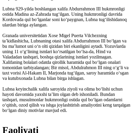
Lubna 929-yilda boshlangan xalifa Abdurrahmon III hukmronligi
ostida Madina az-Zahrada tugʻilgan. Uning hukmronligi davrida
Kordovada qul boʻlganlar soni koʻpaygnan, Lubna tugʻilishidanoq
ulardan biriga aylangan.
Granada universitetidan Xose Migel Puerta Vilchezning
taʼkidlashicha, Lubnaning otasi xalifa Abdurrahmon III boʻlgan va
bu maʼlumot uni oʻn olti qizidan biri ekanligini aytadi. Yozuvlarda
uning 11 oʻgʻlining ismlari koʻrsatilgan boʻlsa-da, Hind va
Valadadan tashqari, boshqa qizlarining ismlari yozilmagan.
Xalifaning bolalari odatda qirollik haramida qul boʻlgan onalari
tomonidan tarbiyalangan; Bir misol, Abdulrahmon III ning oʻgʻli va
taxt vorisi Al-Hakam II, Marjonda tugʻilgan, saroy haramida oʻsgan
va kutubxonada Lubna bilan birga ishlagan.
Lubna keyinchalik xalifa saroyida ziyoli va olima boʻlishi uchun
hayoti davomida yaxshi taʼlim olgan deb ishoniladi. Bundan
tashqari, musulmonlar hukmronligi ostida qul boʻlgan odamlarni
oʻqitish, ozod qilish va ishga joylashtirish amaliyotini keng tarqalgan
boʻlgan diniy motivlar mavjud edi.
Faoliyati