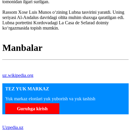
tomonidan ilgari surilgan.
Rassom Xose Luis Munos oʻzining Lubna tasvirini yaratdi. Uning
seriyasi Al-Andalus davridagi oltita muhim shaxsga qaratilgan edi.
Lubna portretini Kordovadagi La Casa de Sefarad doimiy
koʻrgazmasida topish mumkin.
Manbalar
uz.wikipedia.org
TEZ YUK MARKAZ
Yuk markaz elonlari yuk yuborish va yuk tashish
Guruhga kirish
Uzpedia.uz