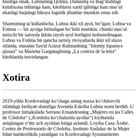
hisobga olsak, Lubnaning Qohira, Damashq va Bagʻdoddagi
kutubxona ishlariga ham, kitoblarni xarid qilishga ham mas’ul
ekanligi haqidagi hikoya logistik jihatdan mumkin emas edi.
Shamsining taʼkidlashicha, Lubna ikki xil ayol, boʻlgan; Lubna va
Fotima — bir ayolga birlashgan boʻlishi mumkin, chunki mas’ul
tarixchi bir saroyda ikkita ziyoli ayol borligini tushunolmagan.
Lubna va Fotima bir qancha tarixiy rivoyatlarda ikki xil shaxs
sifatida, masalan Sayid Azizur Rahmadning "Islomiy Ispaniya
qissasi" va Marietta Gargataglining „La corteza de la letra“
kitoblarida tasvirlangan.
Xotira
2019-yilda Kordovadagi koʻchaga uning nusxa koʻchiruvchi
sifatidagi faoliyati sharafiga Avenida Eskriba Lubna nomi berildi. U
professor Inmakulada Serrano Ernandesning „Mujeres en las Calles
de Córdoba“ („Kordoba koʻchalarida ayollar“) loyihasida
aniqlangan oʻttiz uch ayoldan biriga aylandi. Loyiha Casa Árabe,
Centro de Profesorado de Córdoba, Instituto Andaluz de la Mujer
bilan hamkorlikda yaratilgan va Kordovadagi Ayuntamiento