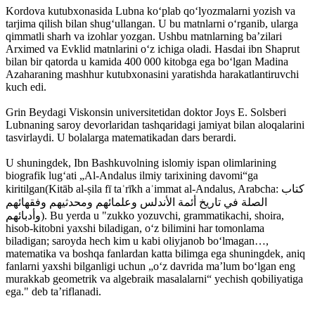
Kordova kutubxonasida Lubna koʻplab qoʻlyozmalarni yozish va
tarjima qilish bilan shugʻullangan. U bu matnlarni oʻrganib, ularga
qimmatli sharh va izohlar yozgan. Ushbu matnlarning baʼzilari
Arximed va Evklid matnlarini oʻz ichiga oladi. Hasdai ibn Shaprut
bilan bir qatorda u kamida 400 000 kitobga ega boʻlgan Madina
Azaharaning mashhur kutubxonasini yaratishda harakatlantiruvchi
kuch edi.
Grin Beydagi Viskonsin universitetidan doktor Joys E. Solsberi
Lubnaning saroy devorlaridan tashqaridagi jamiyat bilan aloqalarini
tasvirlaydi. U bolalarga matematikadan dars berardi.
U shuningdek, Ibn Bashkuvolning islomiy ispan olimlarining
biografik lugʻati „Al-Andalus ilmiy tarixining davomi“ga
kiritilgan(Kitāb al-ṣila fī taʾrīkh aʾimmat al-Andalus, Arabcha: كتاب
الصلة في تاريخ أئمة الأندلس وعلمائهم ومحدثيهم وفقهائهم
وأدبائهم). Bu yerda u "zukko yozuvchi, grammatikachi, shoira,
hisob-kitobni yaxshi biladigan, oʻz bilimini har tomonlama
biladigan; saroyda hech kim u kabi oliyjanob boʻlmagan…,
matematika va boshqa fanlardan katta bilimga ega shuningdek, aniq
fanlarni yaxshi bilganligi uchun „oʻz davrida maʼlum boʻlgan eng
murakkab geometrik va algebraik masalalarni“ yechish qobiliyatiga
ega." deb taʼriflanadi.