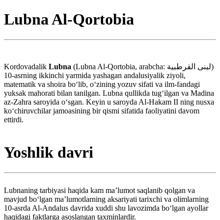
Lubna Al-Qortobia
Kordovadalik
Lubna
(Lubna Al-Qortobia, arabcha: لبنى القرطبية)
10-asrning ikkinchi yarmida yashagan andalusiyalik ziyoli,
matematik va shoira boʻlib, oʻzining yozuv sifati va ilm-fandagi
yuksak mahorati bilan tanilgan. Lubna qullikda tugʻilgan va Madina
az-Zahra saroyida oʻsgan. Keyin u saroyda Al-Hakam II ning nusxa
koʻchiruvchilar jamoasining bir qismi sifatida faoliyatini davom
ettirdi.
Yoshlik davri
Lubnaning tarbiyasi haqida kam maʼlumot saqlanib qolgan va
mavjud boʻlgan maʼlumotlarning aksariyati tarixchi va olimlarning
10-asrda Al-Andalus davrida xuddi shu lavozimda boʻlgan ayollar
haqidagi faktlarga asoslangan taxminlardir.