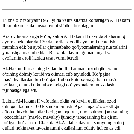
Lubna oʻz faoliyatini 961-yilda xalifa sifatida koʻtarilgan Al-Hakam
II kutubxonasida nusxalovchi sifatida boshlagan.
Arab yilnomalariga koʻra, xalifa Al-Hakam II davrida shaharning
ayrim chekkalarida 170 dan ortiq savodli ayollarni uchratish
mumkin edi; bu ayollar qimmatbaho qoʻlyozmalarning nusxalarini
yaratishga mas’ul edilar. Bu xalifa davridagi madaniyat va
ayollarning roli haqida tasavvurni beradi.
Al-Hakam II otasining izidan borib, Lubnani ozod qildi va uni
oʻzining doimiy kotibi va olimasi etib tayinladi. Koʻpgina
mas’uliyatlardan biri boʻlgan Lubna kutubxonaga ham mas’ul
boʻlgan, chunki u kutubxonadagi qoʻlyozmalarni nusxalash
tajribasiga ega edi.
Lubna Al-Hakam II vafotidan oldin va keyin qullikdan ozod
qilingan kamida 100 kishidan biri edi. Agar unga oʻz ozodligini
eʼlon qiluvchi hujjatlar berilgan taqdirda, u musulmon jamiyatining
„ozodchilar“ (mavlo, mavaliy) ijtimoiy tabaqasining bir qismi
boʻlgan boʻlar edi. 10-asrda Al-Andalus davrida saroyning sobiq
qullari hokimiyat lavozimlarini egallashlari odatiy hol emas edi.