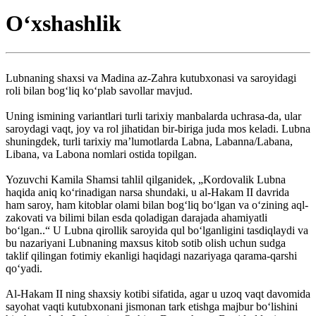
Oʻxshashlik
Lubnaning shaxsi va Madina az-Zahra kutubxonasi va saroyidagi
roli bilan bogʻliq koʻplab savollar mavjud.
Uning ismining variantlari turli tarixiy manbalarda uchrasa-da, ular
saroydagi vaqt, joy va rol jihatidan bir-biriga juda mos keladi. Lubna
shuningdek, turli tarixiy maʼlumotlarda Labna, Labanna/Labana,
Libana, va Labona nomlari ostida topilgan.
Yozuvchi Kamila Shamsi tahlil qilganidek, „Kordovalik Lubna
haqida aniq koʻrinadigan narsa shundaki, u al-Hakam II davrida
ham saroy, ham kitoblar olami bilan bogʻliq boʻlgan va oʻzining aql-
zakovati va bilimi bilan esda qoladigan darajada ahamiyatli
boʻlgan..“ U Lubna qirollik saroyida qul boʻlganligini tasdiqlaydi va
bu nazariyani Lubnaning maxsus kitob sotib olish uchun sudga
taklif qilingan fotimiy ekanligi haqidagi nazariyaga qarama-qarshi
qoʻyadi.
Al-Hakam II ning shaxsiy kotibi sifatida, agar u uzoq vaqt davomida
sayohat vaqti kutubxonani jismonan tark etishga majbur boʻlishini