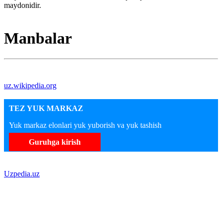
maydonidir.
Manbalar
uz.wikipedia.org
TEZ YUK MARKAZ
Yuk markaz elonlari yuk yuborish va yuk tashish
Guruhga kirish
Uzpedia.uz