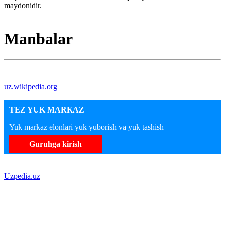
maydonidir.
Manbalar
uz.wikipedia.org
TEZ YUK MARKAZ
Yuk markaz elonlari yuk yuborish va yuk tashish
Guruhga kirish
Uzpedia.uz