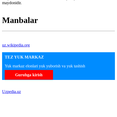
maydonidir.
Manbalar
uz.wikipedia.org
TEZ YUK MARKAZ
Yuk markaz elonlari yuk yuborish va yuk tashish
Guruhga kirish
Uzpedia.uz