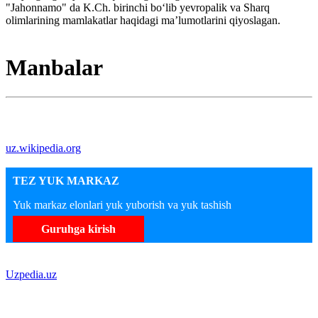
"Jahonnamo" da K.Ch. birinchi boʻlib yevropalik va Sharq
olimlarining mamlakatlar haqidagi maʼlumotlarini qiyoslagan.
Manbalar
uz.wikipedia.org
TEZ YUK MARKAZ
Yuk markaz elonlari yuk yuborish va yuk tashish
Guruhga kirish
Uzpedia.uz