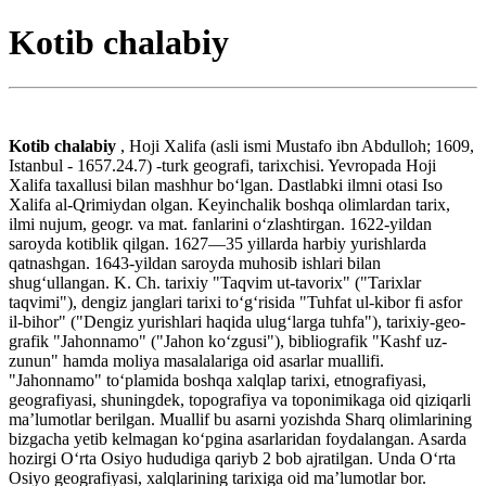
Kotib chalabiy
Kotib chalabiy
, Hoji Xalifa (asli ismi Mustafo ibn Abdulloh; 1609,
Istanbul - 1657.24.7) -turk geografi, tarixchisi. Yevropada Hoji
Xalifa taxallusi bilan mashhur boʻlgan. Dastlabki ilmni otasi Iso
Xalifa al-Qrimiydan olgan. Keyinchalik boshqa olimlardan tarix,
ilmi nujum, geogr. va mat. fanlarini oʻzlashtirgan. 1622-yildan
saroyda kotiblik qilgan. 1627—35 yillarda harbiy yurishlarda
qatnashgan. 1643-yildan saroyda muhosib ishlari bilan
shugʻullangan. K. Ch. tarixiy "Taqvim ut-tavorix" ("Tarixlar
taqvimi"), dengiz janglari tarixi toʻgʻrisida "Tuhfat ul-kibor fi asfor
il-bihor" ("Dengiz yurishlari haqida ulugʻlarga tuhfa"), tarixiy-geo-
grafik "Jahonnamo" ("Jahon koʻzgusi"), bibliografik "Kashf uz-
zunun" hamda moliya masalalariga oid asarlar muallifi.
"Jahonnamo" toʻplamida boshqa xalqlap tarixi, etnografiyasi,
geografiyasi, shuningdek, topografiya va toponimikaga oid qiziqarli
maʼlumotlar berilgan. Muallif bu asarni yozishda Sharq olimlarining
bizgacha yetib kelmagan koʻpgina asarlaridan foydalangan. Asarda
hozirgi Oʻrta Osiyo hududiga qariyb 2 bob ajratilgan. Unda Oʻrta
Osiyo geografiyasi, xalqlarining tarixiga oid maʼlumotlar bor.